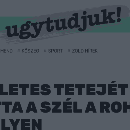
RMEND
KŐSZEG
SPORT
ZÖLD HÍREK
LETES TETEJÉT 
A A SZÉL A RO
LYEN