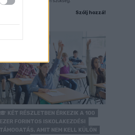
okozott óvatosságra van szükség.
Szólj hozzá!
KÉT RÉSZLETBEN ÉRKEZIK A 100
EZER FORINTOS ISKOLAKEZDÉSI
TÁMOGATÁS, AMIT NEM KELL KÜLÖN