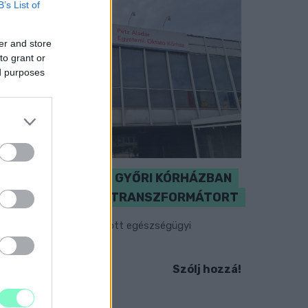
B’s List of
er and store
to grant or
ed purposes
KICSERÉLTÉK A GYŐRI KÓRHÁZBAN
MEGHIBÁSODOTT TRANSZFORMÁTORT
egkezdték az elhalasztott egészségügyi
llátásokat.
Szólj hozzá!