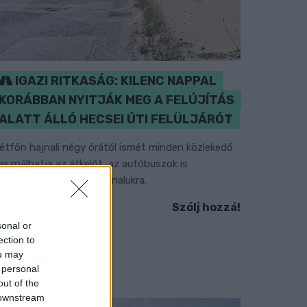
IGAZI RITKASÁG: KILENC NAPPAL
KORÁBBAN NYITJÁK MEG A FELÚJÍTÁS
ALATT ÁLLÓ HECSEI ÚTI FELÜLJÁRÓT
étfőn hajnali négy órától ismét minden közlekedő
asználhatja az átkelőt, az autóbuszok is
isszatérnek eredeti útvonalukra.
Szólj hozzá!
sonal or
ection to
ou may
 personal
out of the
 downstream