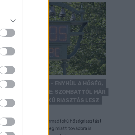
KÁNIKULA 2026 - ENYHÜL A HŐSÉG,
DE MÉG NINCS VÉGE: SZOMBATTÓL MÁR
“CSAK” MÁSODFOKÚ RIASZTÁS LESZ
ÉRVÉNYBEN
 július vége óta tartó harmadfokú hőségriasztást
érséklik, de a tartós meleg miatt továbbra is