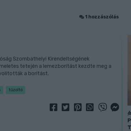
1 hozzászólás
óság Szombathelyi Kirendeltségének
emeletes tetején a lemezborítást kezdte meg a
olították a borítást.
m
tűzoltó
P
T