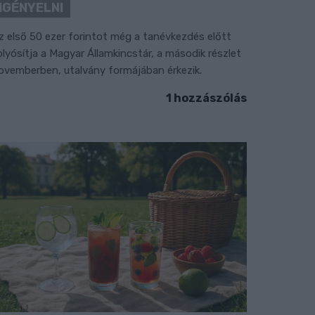
IGÉNYELNI
z első 50 ezer forintot még a tanévkezdés előtt
olyósítja a Magyar Államkincstár, a második részlet
ovemberben, utalvány formájában érkezik.
1 hozzászólás