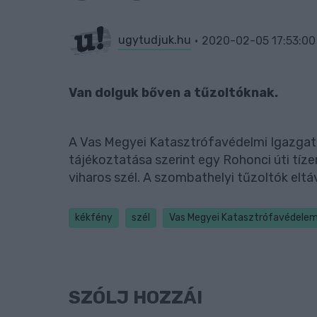
ugytudjuk.hu
2020-02-05 17:53:00
Van dolguk bőven a tűzoltóknak.
A Vas Megyei Katasztrófavédelmi Igazgat
tájékoztatása szerint egy Rohonci úti tíz
viharos szél. A szombathelyi tűzoltók eltáv
kékfény
szél
Vas Megyei Katasztrófavédele
SZÓLJ HOZZÁ!