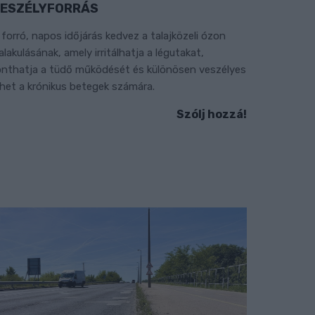
ESZÉLYFORRÁS
 forró, napos időjárás kedvez a talajközeli ózon
ialakulásának, amely irritálhatja a légutakat,
onthatja a tüdő működését és különösen veszélyes
ehet a krónikus betegek számára.
Szólj hozzá!