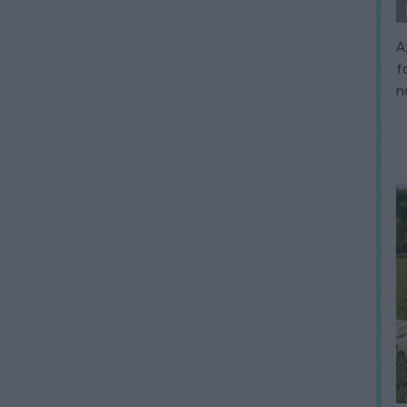
A
f
n