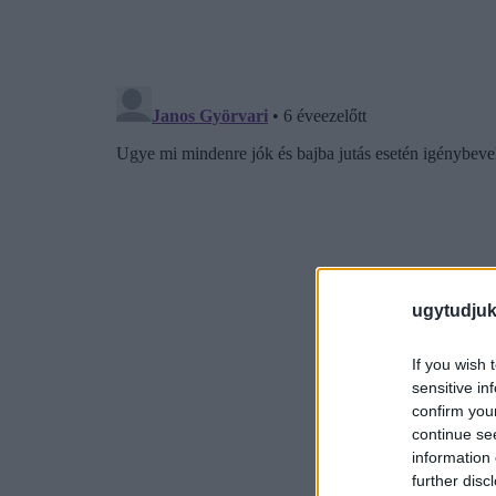
ugytudjuk
If you wish 
sensitive in
confirm you
continue se
information 
further disc