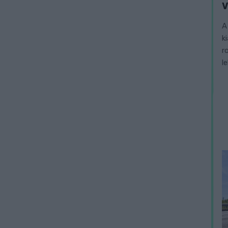
V
A
k
r
l