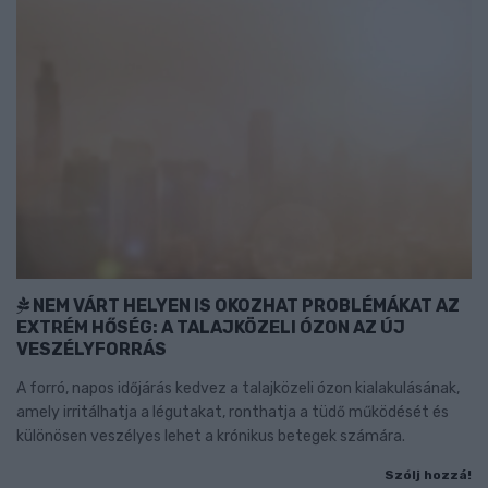
NEM VÁRT HELYEN IS OKOZHAT PROBLÉMÁKAT AZ
EXTRÉM HŐSÉG: A TALAJKÖZELI ÓZON AZ ÚJ
VESZÉLYFORRÁS
A forró, napos időjárás kedvez a talajközeli ózon kialakulásának,
amely irritálhatja a légutakat, ronthatja a tüdő működését és
különösen veszélyes lehet a krónikus betegek számára.
Szólj hozzá!