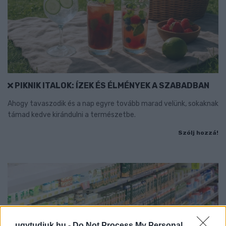
PIKNIK ITALOK: ÍZEK ÉS ÉLMÉNYEK A SZABADBAN
Ahogy tavaszodik és a nap egyre tovább marad velünk, sokaknak
támad kedve kirándulni a természetbe.
Szólj hozzá!
ugytudjuk.hu -
Do Not Process My Personal