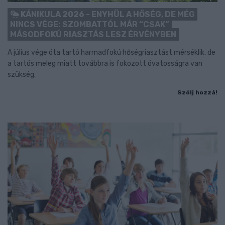
KÁNIKULA 2026 - ENYHÜL A HŐSÉG, DE MÉG
NINCS VÉGE: SZOMBATTÓL MÁR “CSAK”
MÁSODFOKÚ RIASZTÁS LESZ ÉRVÉNYBEN
A július vége óta tartó harmadfokú hőségriasztást mérséklik, de
a tartós meleg miatt továbbra is fokozott óvatosságra van
szükség.
Szólj hozzá!