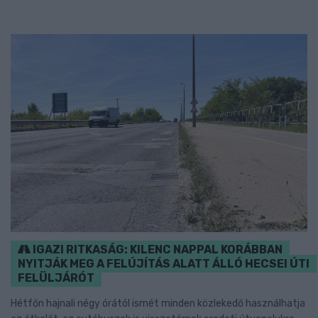
IGAZI RITKASÁG: KILENC NAPPAL KORÁBBAN
NYITJÁK MEG A FELÚJÍTÁS ALATT ÁLLÓ HECSEI ÚTI
FELÜLJÁRÓT
Hétfőn hajnali négy órától ismét minden közlekedő használhatja