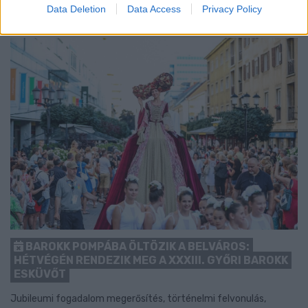
Data Deletion
Data Access
Privacy Policy
BAROKK POMPÁBA ÖLTÖZIK A BELVÁROS:
HÉTVÉGÉN RENDEZIK MEG A XXXIII. GYŐRI BAROKK
ESKÜVŐT
Jubileumi fogadalom megerősítés, történelmi felvonulás,