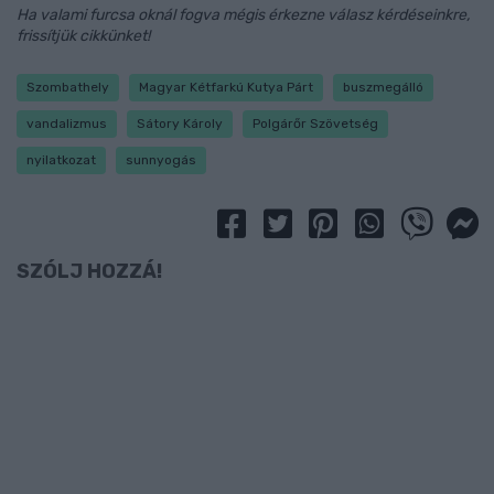
Ha valami furcsa oknál fogva mégis érkezne válasz kérdéseinkre,
frissítjük cikkünket!
Szombathely
Magyar Kétfarkú Kutya Párt
buszmegálló
vandalizmus
Sátory Károly
Polgárőr Szövetség
nyilatkozat
sunnyogás
SZÓLJ HOZZÁ!