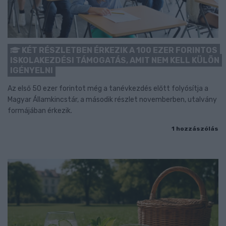
KÉT RÉSZLETBEN ÉRKEZIK A 100 EZER FORINTOS
ISKOLAKEZDÉSI TÁMOGATÁS, AMIT NEM KELL KÜLÖN
IGÉNYELNI
Az első 50 ezer forintot még a tanévkezdés előtt folyósítja a
Magyar Államkincstár, a második részlet novemberben, utalvány
formájában érkezik.
1 hozzászólás