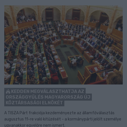
KEDDEN MEGVÁLASZTHATJA AZ
ORSZÁGGYŰLÉS MAGYARORSZÁG ÚJ
KÖZTÁRSASÁGI ELNÖKÉT
A TISZA Párt frakciója kezdeményezte az államfőválasztás
augusztus 11-re való kitűzését - a kormánypárti jelölt személye
ugyanakkor egyelőre nem ismert.