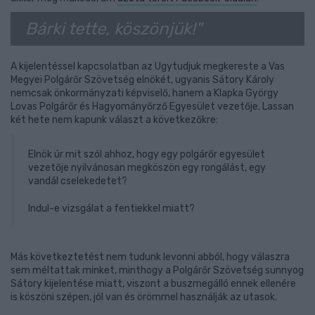
Bárki tette, köszönjük!"
A kijelentéssel kapcsolatban az Ugytudjuk megkereste a Vas
Megyei Polgárőr Szövetség elnökét, ugyanis Sátory Károly
nemcsak önkormányzati képviselő, hanem a Klapka György
Lovas Polgárőr és Hagyományőrző Egyesület vezetője. Lassan
két hete nem kapunk választ a következőkre:
Elnök úr mit szól ahhoz, hogy egy polgárőr egyesület
vezetője nyilvánosan megköszön egy rongálást, egy
vandál cselekedetet?
Indul-e vizsgálat a fentiekkel miatt?
Más következtetést nem tudunk levonni abból, hogy válaszra
sem méltattak minket, minthogy a Polgárőr Szövetség sunnyog
Sátory kijelentése miatt, viszont a buszmegálló ennek ellenére
is köszöni szépen, jól van és örömmel használják az utasok.