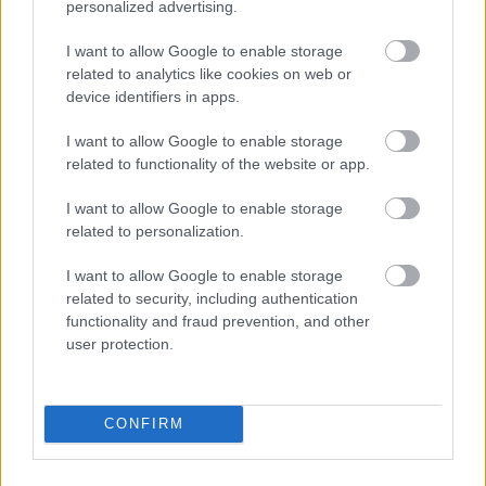
personalized advertising.
I want to allow Google to enable storage
related to analytics like cookies on web or
device identifiers in apps.
I want to allow Google to enable storage
related to functionality of the website or app.
I want to allow Google to enable storage
related to personalization.
I want to allow Google to enable storage
related to security, including authentication
ENERGIATAKARÉKOSSÁG: KORÁBBAN KEZDŐDIK
functionality and fraud prevention, and other
A GYŐRI AUDI ETO KC PÉNTEKI FELKÉSZÜLÉSI
user protection.
MÉRKŐZÉSE
Az energiaellátás tehermentesítése érdekében másfél órával
előrébb hozták a Brest Bretagne Handball elleni találkozó
CONFIRM
kezdését.
1 hozzászólás