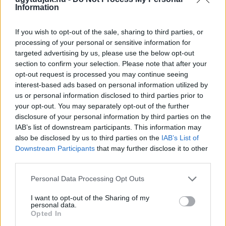
Information
If you wish to opt-out of the sale, sharing to third parties, or
processing of your personal or sensitive information for
targeted advertising by us, please use the below opt-out
section to confirm your selection. Please note that after your
opt-out request is processed you may continue seeing
ÖRÖMHÍR: TÍZ ÉVE NEM VOLT ILYEN ALACSONY AZ
interest-based ads based on personal information utilized by
INFLÁCIÓ MAGYARORSZÁGON
us or personal information disclosed to third parties prior to
your opt-out. You may separately opt-out of the further
Júliusban mindössze 1,2 százalékkal emelkedtek éves
disclosure of your personal information by third parties on the
összevetésben a fogyasztói árak, miközben az élelmiszerek ára
IAB’s list of downstream participants. This information may
már csökkent.
also be disclosed by us to third parties on the
IAB’s List of
Downstream Participants
that may further disclose it to other
Szólj hozzá!
third parties.
Please note that this website/app uses one or more Google
Personal Data Processing Opt Outs
services and may gather and store information including but
not limited to your visit or usage behaviour. You may click to
I want to opt-out of the Sharing of my
personal data.
grant or deny consent to Google and its third-party tags to
Opted In
use your data for below specified purposes in below Google