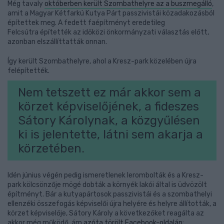
Még tavaly
októberben került Szombathelyre az a buszmegálló
,
amit a Magyar Kétfarkú Kutya Párt passzivistái közadakozásból
építettek meg. A fedett faépítményt eredetileg
Felcsútra építették az időközi önkormányzati választás előtt,
azonban elszállíttatták onnan.
Így került Szombathelyre, ahol a Kresz-park közelében újra
felépítették.
Nem tetszett ez már akkor sem a
körzet képviselőjének, a fideszes
Sátory Károlynak, a közgyűlésen
ki is jelentette, látni sem akarja a
körzetében.
Idén június végén pedig ismeretlenek lerombolták és a Kresz-
park kölcsönzője mögé dobták a környék lakói által is üdvözölt
építményt. Bár a kutyapártosok passzivistái és a szombathelyi
ellenzéki összefogás képviselői újra helyére és helyre állították, a
körzet képviselője, Sátory Károly a következőket reagálta az
akkor még működő, ám
azóta törölt Facebook-oldalán
: