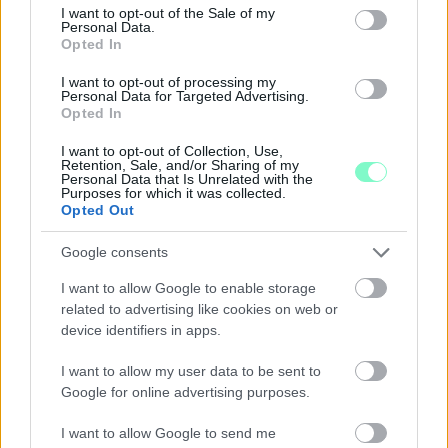
consent section.
I want to opt-out of the Sale of my
Personal Data.
Opted In
I want to opt-out of processing my
Personal Data for Targeted Advertising.
Opted In
I want to opt-out of Collection, Use,
Retention, Sale, and/or Sharing of my
Personal Data that Is Unrelated with the
Purposes for which it was collected.
Opted Out
A BAROKK ÖSSZES ÁRNYALATA ÉS MÉG EGY SOR
KIVÁLÓ PROGRAM VÁR MINDENKIT EZEN A HÉTVÉGÉN
Google consents
GYŐRBEN
I want to allow Google to enable storage
Középpontban a hagyományőrzés, de lesz Pogány Induló és
related to advertising like cookies on web or
Majka koncert, jóga szeánsz, “borhajózás” és egy csomó minden
device identifiers in apps.
más.
I want to allow my user data to be sent to
Szólj hozzá!
Google for online advertising purposes.
I want to allow Google to send me