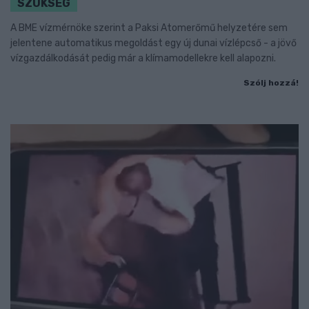
SZÜKSÉG
A BME vízmérnöke szerint a Paksi Atomerőmű helyzetére sem
jelentene automatikus megoldást egy új dunai vízlépcső - a jövő
vízgazdálkodását pedig már a klímamodellekre kell alapozni.
Szólj hozzá!