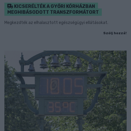
KICSERÉLTÉK A GYŐRI KÓRHÁZBAN
MEGHIBÁSODOTT TRANSZFORMÁTORT
Megkezdték az elhalasztott egészségügyi ellátásokat.
Szólj hozzá!