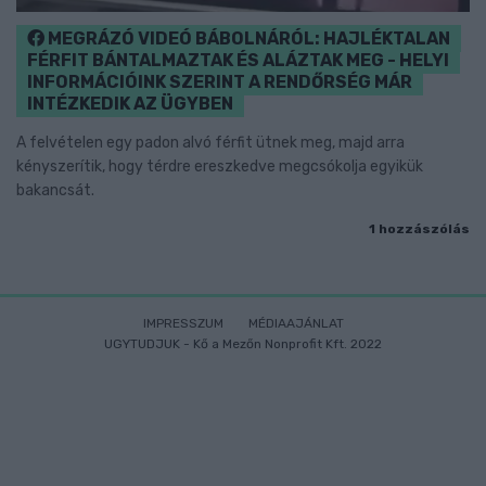
MEGRÁZÓ VIDEÓ BÁBOLNÁRÓL: HAJLÉKTALAN
FÉRFIT BÁNTALMAZTAK ÉS ALÁZTAK MEG - HELYI
INFORMÁCIÓINK SZERINT A RENDŐRSÉG MÁR
INTÉZKEDIK AZ ÜGYBEN
A felvételen egy padon alvó férfit ütnek meg, majd arra
kényszerítik, hogy térdre ereszkedve megcsókolja egyikük
bakancsát.
1 hozzászólás
IMPRESSZUM
MÉDIAAJÁNLAT
UGYTUDJUK - Kő a Mezőn Nonprofit Kft. 2022