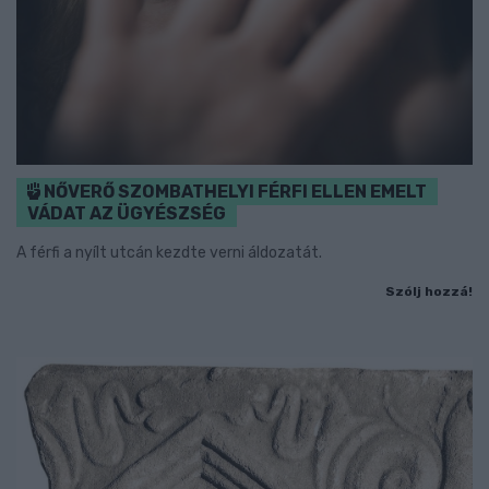
NŐVERŐ SZOMBATHELYI FÉRFI ELLEN EMELT
VÁDAT AZ ÜGYÉSZSÉG
A férfi a nyílt utcán kezdte verni áldozatát.
Szólj hozzá!