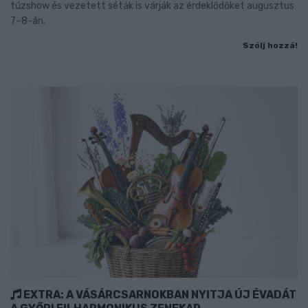
tűzshow és vezetett séták is várják az érdeklődőket augusztus
7–8-án.
Szólj hozzá!
EXTRA: A VÁSÁRCSARNOKBAN NYITJA ÚJ ÉVADÁT