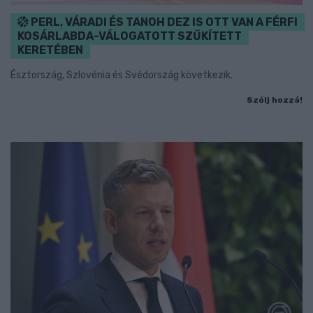
PERL, VÁRADI ÉS TANOH DEZ IS OTT VAN A FÉRFI
KOSÁRLABDA-VÁLOGATOTT SZŰKÍTETT
KERETÉBEN
Észtország, Szlovénia és Svédország következik.
Szólj hozzá!