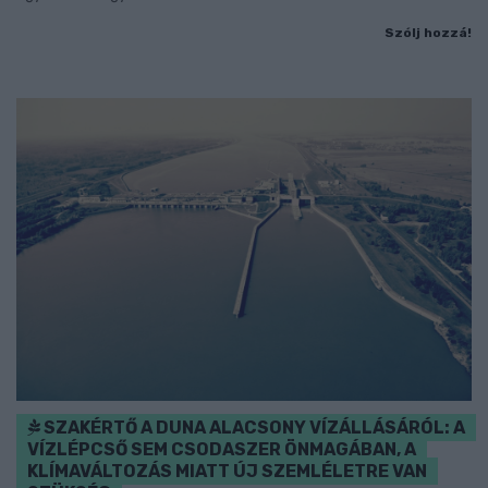
Szólj hozzá!
SZAKÉRTŐ A DUNA ALACSONY VÍZÁLLÁSÁRÓL: A
VÍZLÉPCSŐ SEM CSODASZER ÖNMAGÁBAN, A
KLÍMAVÁLTOZÁS MIATT ÚJ SZEMLÉLETRE VAN