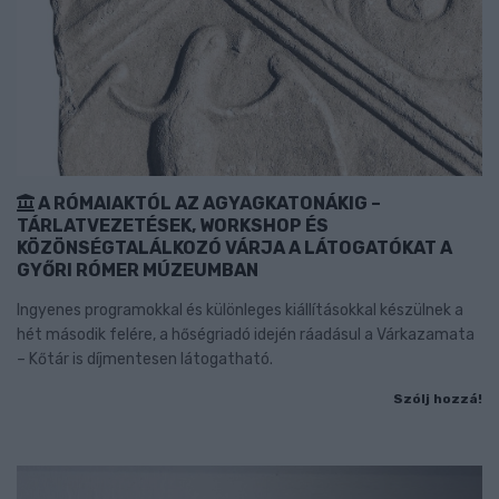
A RÓMAIAKTÓL AZ AGYAGKATONÁKIG –
TÁRLATVEZETÉSEK, WORKSHOP ÉS
KÖZÖNSÉGTALÁLKOZÓ VÁRJA A LÁTOGATÓKAT A
GYŐRI RÓMER MÚZEUMBAN
Ingyenes programokkal és különleges kiállításokkal készülnek a
hét második felére, a hőségriadó idején ráadásul a Várkazamata
– Kőtár is díjmentesen látogatható.
Szólj hozzá!