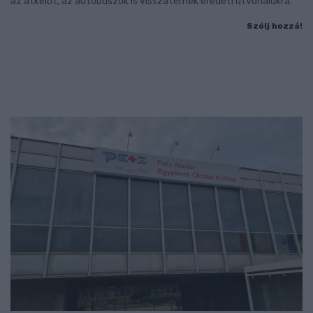
az átkelőt, az autóbuszok is visszatérnek eredeti útvonalukra.
Szólj hozzá!