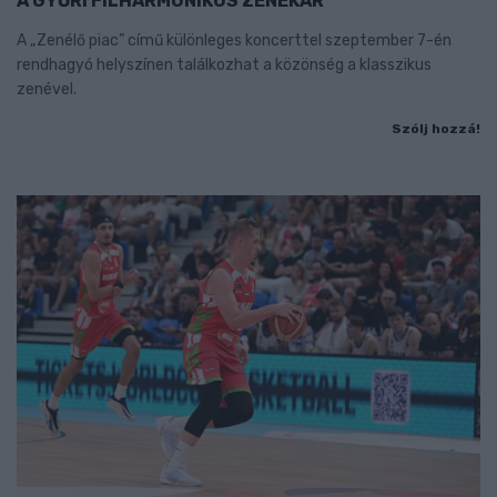
A GYŐRI FILHARMONIKUS ZENEKAR
A „Zenélő piac” című különleges koncerttel szeptember 7-én
rendhagyó helyszínen találkozhat a közönség a klasszikus
zenével.
Szólj hozzá!