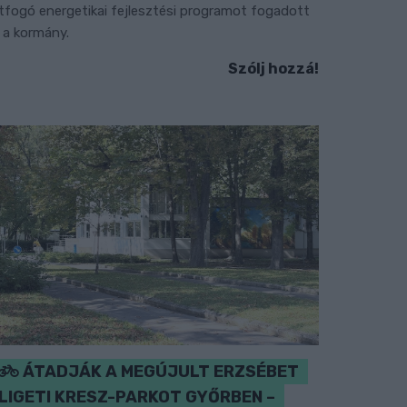
tfogó energetikai fejlesztési programot fogadott
l a kormány.
Szólj hozzá!
ÁTADJÁK A MEGÚJULT ERZSÉBET
LIGETI KRESZ-PARKOT GYŐRBEN –