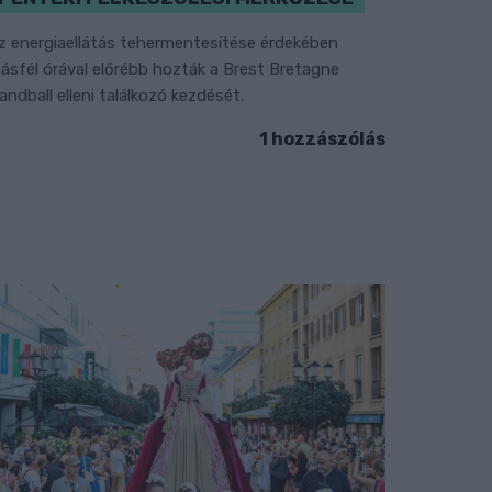
z energiaellátás tehermentesítése érdekében
ásfél órával előrébb hozták a Brest Bretagne
andball elleni találkozó kezdését.
1 hozzászólás