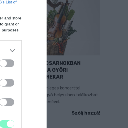
B’s List of
er and store
to grant or
ed purposes
EXTRA: A VÁSÁRCSARNOKBAN
YITJA ÚJ ÉVADÁT A GYŐRI
ILHARMONIKUS ZENEKAR
 „Zenélő piac” című különleges koncerttel
zeptember 7-én rendhagyó helyszínen találkozhat
 közönség a klasszikus zenével.
Szólj hozzá!