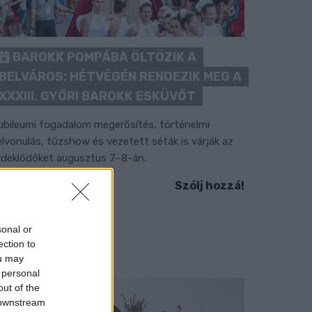
BAROKK POMPÁBA ÖLTÖZIK A
BELVÁROS: HÉTVÉGÉN RENDEZIK MEG A
XXXIII. GYŐRI BAROKK ESKÜVŐT
ubileumi fogadalom megerősítés, történelmi
elvonulás, tűzshow és vezetett séták is várják az
rdeklődőket augusztus 7–8-án.
Szólj hozzá!
sonal or
ection to
ou may
 personal
out of the
 downstream