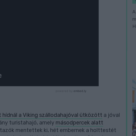
A
m
H
 hídnál a Viking szállodahajóval ütközött
a jóval
eány turistahajó, amely
másodpercek alatt
tazók mentettek ki, hét embernek a holttestét