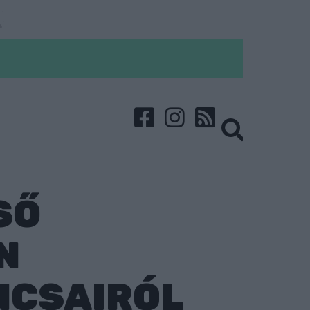
SŐ
N
NCSAIRÓL