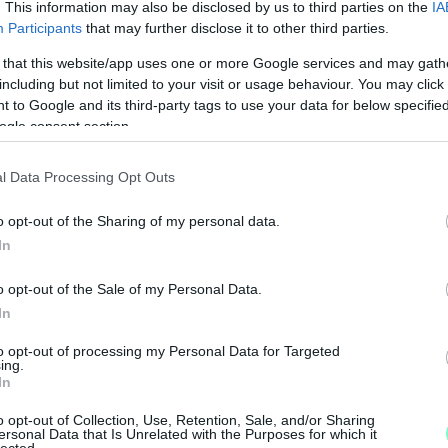
. This information may also be disclosed by us to third parties on the
IA
Participants
that may further disclose it to other third parties.
 that this website/app uses one or more Google services and may gath
including but not limited to your visit or usage behaviour. You may click 
 to Google and its third-party tags to use your data for below specifi
ogle consent section.
l Data Processing Opt Outs
o opt-out of the Sharing of my personal data.
N
In
F
o opt-out of the Sale of my Personal Data.
A
In
s
to opt-out of processing my Personal Data for Targeted
a
ing.
In
o opt-out of Collection, Use, Retention, Sale, and/or Sharing
ersonal Data that Is Unrelated with the Purposes for which it
lected.