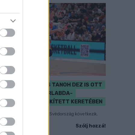
PERL, VÁRADI ÉS TANOH DEZ IS OTT
VAN A FÉRFI KOSÁRLABDA-
VÁLOGATOTT SZŰKÍTETT KERETÉBEN
sztország, Szlovénia és Svédország következik.
Szólj hozzá!