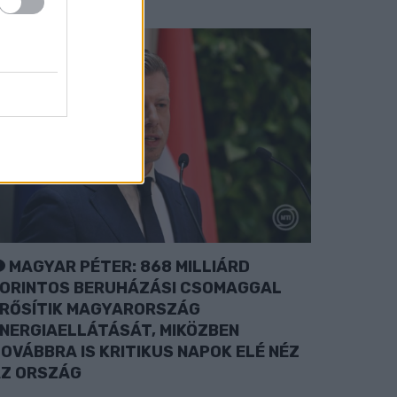
MAGYAR PÉTER: 868 MILLIÁRD
ORINTOS BERUHÁZÁSI CSOMAGGAL
RŐSÍTIK MAGYARORSZÁG
NERGIAELLÁTÁSÁT, MIKÖZBEN
OVÁBBRA IS KRITIKUS NAPOK ELÉ NÉZ
Z ORSZÁG