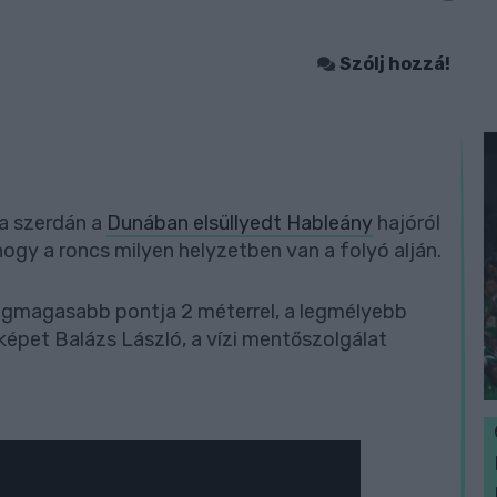
Szólj hozzá!
a szerdán a
Dunában elsüllyedt Hableány
hajóról
ogy a roncs milyen helyzetben van a folyó alján.
a legmagasabb pontja 2 méterrel, a legmélyebb
 képet Balázs László, a vízi mentőszolgálat