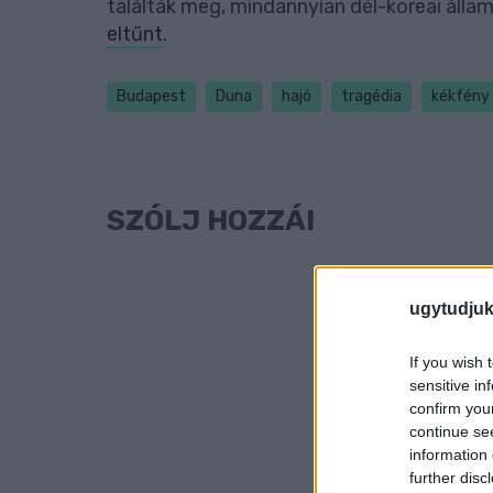
találták meg, mindannyian dél-koreai álla
eltűnt
.
Budapest
Duna
hajó
tragédia
kékfény
SZÓLJ HOZZÁ!
ugytudjuk
If you wish 
sensitive in
confirm you
continue se
information 
further disc