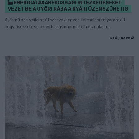
ENERGIATAKARÉKOSSÁGI INTÉZKEDÉSEKET
VEZET BE A GYŐRI RÁBA A NYÁRI ÜZEMSZÜNETIG
A járműipari vállalat átszervezi egyes termelési folyamatait,
hogy csökkentse az esti órák energiafelhasználását.
Szólj hozzá!