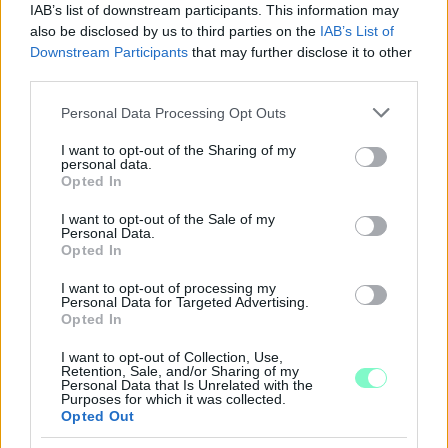
IAB’s list of downstream participants. This information may
also be disclosed by us to third parties on the
IAB’s List of
Downstream Participants
that may further disclose it to other
third parties.
Please note that this website/app uses one or more Google
Personal Data Processing Opt Outs
services and may gather and store information including but
not limited to your visit or usage behaviour. You may click to
I want to opt-out of the Sharing of my
personal data.
grant or deny consent to Google and its third-party tags to
Opted In
use your data for below specified purposes in below Google
consent section.
I want to opt-out of the Sale of my
Personal Data.
Opted In
A RÓMAIAKTÓL AZ AGYAGKATONÁKIG –
TÁRLATVEZETÉSEK, WORKSHOP ÉS
I want to opt-out of processing my
KÖZÖNSÉGTALÁLKOZÓ VÁRJA A LÁTOGATÓKAT A
Personal Data for Targeted Advertising.
GYŐRI RÓMER MÚZEUMBAN
Opted In
Ingyenes programokkal és különleges kiállításokkal készülnek a
I want to opt-out of Collection, Use,
Retention, Sale, and/or Sharing of my
hét második felére, a hőségriadó idején ráadásul a Várkazamata
Personal Data that Is Unrelated with the
– Kőtár is díjmentesen látogatható.
Purposes for which it was collected.
Opted Out
Szólj hozzá!