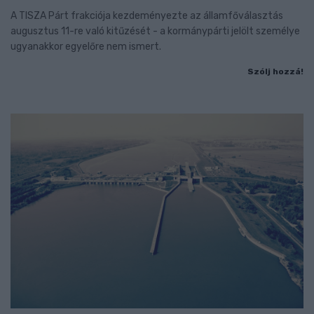
A TISZA Párt frakciója kezdeményezte az államfőválasztás
augusztus 11-re való kitűzését - a kormánypárti jelölt személye
ugyanakkor egyelőre nem ismert.
Szólj hozzá!