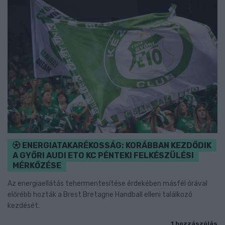
ENERGIATAKARÉKOSSÁG: KORÁBBAN KEZDŐDIK
A GYŐRI AUDI ETO KC PÉNTEKI FELKÉSZÜLÉSI
MÉRKŐZÉSE
Az energiaellátás tehermentesítése érdekében másfél órával
előrébb hozták a Brest Bretagne Handball elleni találkozó
kezdését.
1 hozzászólás