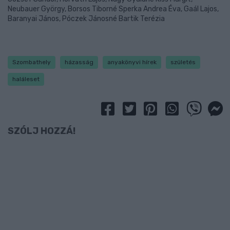
Neubauer György, Borsos Tiborné Sperka Andrea Éva, Gaál Lajos,
Baranyai János, Póczek Jánosné Bartik Terézia
Szombathely
házasság
anyakönyvi hírek
születés
haláleset
SZÓLJ HOZZÁ!