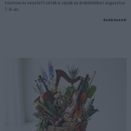
tűzshow és vezetett séták is várják az érdeklődőket augusztus
7–8-án.
Szólj hozzá!