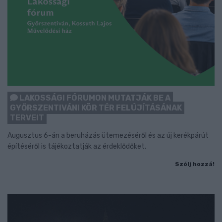
LAKOSSÁGI FÓRUMON MUTATJÁK BE A
GYŐRSZENTIVÁNI KÖR TÉR FELÚJÍTÁSÁNAK
TERVEIT
Augusztus 6-án a beruházás ütemezéséről és az új kerékpárút
építéséről is tájékoztatják az érdeklődőket.
Szólj hozzá!