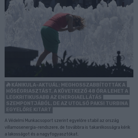
KÁNIKULA-AKTUÁL: MEGHOSSZABBÍTOTTÁK A
HŐSÉGRIASZTÁST, A KÖVETKEZŐ 48 ÓRA LEHET A
LEGKRITIKUSABB AZ ENERGIAELLÁTÁS
SZEMPONTJÁBÓL, DE AZ UTOLSÓ PAKSI TURBINA
EGYELŐRE KITART
A Védelmi Munkacsoport szerint egyelőre stabil az ország
villamosenergia-rendszere, de továbbra is takarékosságra kérik
a lakosságot és a nagyfogyasztókat.