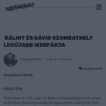
BÁLINT ÉS DÁVID SZOMBATHELY
LEGÚJABB IKERPÁRJA
Vágvölgyi Bálint
2018-12-11 12:12:00
Szólj hozzá!
Anyakönyvi hírek.
SZÜLETÉS:
Tóth Gábor és Tóth Judit fia: Bálint és Dávid (ikrek), Pál Krisztián
és Eberhart Andrea Anna leánya: Hanna Mária, Lada Péter Zsolt