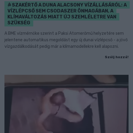
SZAKÉRTŐ A DUNA ALACSONY VÍZÁLLÁSÁRÓL: A
VÍZLÉPCSŐ SEM CSODASZER ÖNMAGÁBAN, A
KLÍMAVÁLTOZÁS MIATT ÚJ SZEMLÉLETRE VAN
SZÜKSÉG
A BME vízmérnöke szerint a Paksi Atomerőmű helyzetére sem
jelentene automatikus megoldást egy új dunai vízlépcső - a jövő
vízgazdálkodását pedig már a klímamodellekre kell alapozni.
Szólj hozzá!