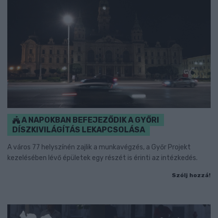
A NAPOKBAN BEFEJEZŐDIK A GYŐRI
DÍSZKIVILÁGÍTÁS LEKAPCSOLÁSA
A város 77 helyszínén zajlik a munkavégzés, a Győr Projekt
kezelésében lévő épületek egy részét is érinti az intézkedés.
Szólj hozzá!