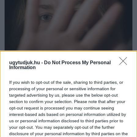
ugytudjuk.hu -
Do Not Process My Personal
Information
NŐVERŐ SZOMBATHELYI FÉRFI ELLEN EMELT
VÁDAT AZ ÜGYÉSZSÉG
If you wish to opt-out of the sale, sharing to third parties, or
processing of your personal or sensitive information for
A férfi a nyílt utcán kezdte verni áldozatát.
targeted advertising by us, please use the below opt-out
section to confirm your selection. Please note that after your
Szólj hozzá!
opt-out request is processed you may continue seeing
interest-based ads based on personal information utilized by
us or personal information disclosed to third parties prior to
your opt-out. You may separately opt-out of the further
disclosure of your personal information by third parties on the