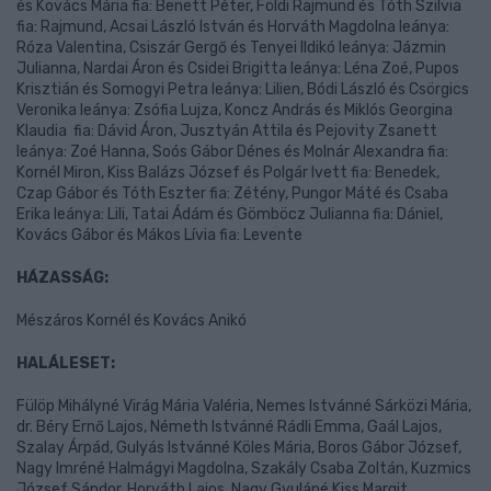
és Kovács Mária fia: Benett Péter, Földi Rajmund és Tóth Szilvia
fia: Rajmund, Acsai László István és Horváth Magdolna leánya:
Róza Valentina, Csiszár Gergő és Tenyei Ildikó leánya: Jázmin
Julianna, Nardai Áron és Csidei Brigitta leánya: Léna Zoé, Pupos
Krisztián és Somogyi Petra leánya: Lilien, Bódi László és Csörgics
Veronika leánya: Zsófia Lujza, Koncz András és Miklós Georgina
Klaudia fia: Dávid Áron, Jusztyán Attila és Pejovity Zsanett
leánya: Zoé Hanna, Soós Gábor Dénes és Molnár Alexandra fia:
Kornél Miron, Kiss Balázs József és Polgár Ivett fia: Benedek,
Czap Gábor és Tóth Eszter fia: Zétény, Pungor Máté és Csaba
Erika leánya: Lili, Tatai Ádám és Gömböcz Julianna fia: Dániel,
Kovács Gábor és Mákos Lívia fia: Levente
HÁZASSÁG:
Mészáros Kornél és Kovács Anikó
HALÁLESET:
Fülöp Mihályné Virág Mária Valéria, Nemes Istvánné Sárközi Mária,
dr. Béry Ernő Lajos, Németh Istvánné Rádli Emma, Gaál Lajos,
Szalay Árpád, Gulyás Istvánné Köles Mária, Boros Gábor József,
Nagy Imréné Halmágyi Magdolna, Szakály Csaba Zoltán, Kuzmics
József Sándor, Horváth Lajos, Nagy Gyuláné Kiss Margit,