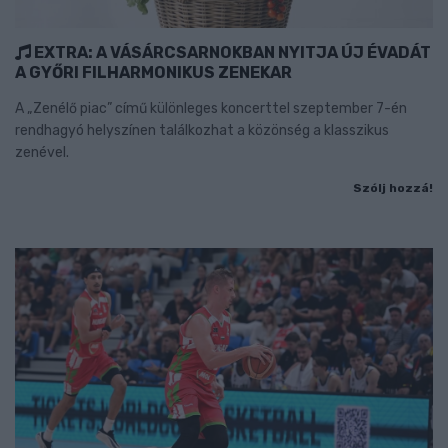
EXTRA: A VÁSÁRCSARNOKBAN NYITJA ÚJ ÉVADÁT
A GYŐRI FILHARMONIKUS ZENEKAR
A „Zenélő piac” című különleges koncerttel szeptember 7-én
rendhagyó helyszínen találkozhat a közönség a klasszikus
zenével.
Szólj hozzá!