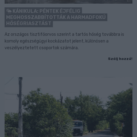
KÁNIKULA: PÉNTEK ÉJFÉLIG
MEGHOSSZABBÍTOTTÁK A HARMADFOKÚ
HŐSÉGRIASZTÁST
Az országos tisztifőorvos szerint a tartós hőség továbbra is
komoly egészségügyi kockázatot jelent, különösen a
veszélyeztetett csoportok számára.
Szólj hozzá!