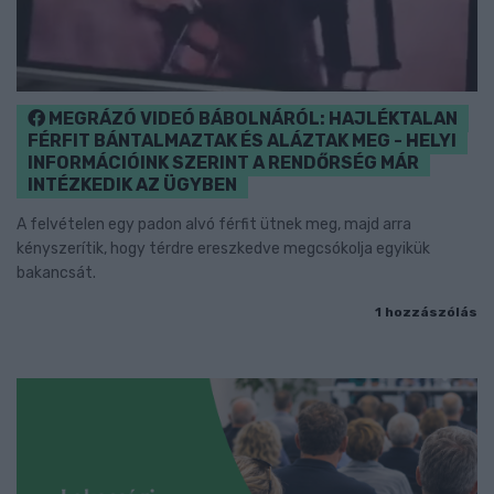
MEGRÁZÓ VIDEÓ BÁBOLNÁRÓL: HAJLÉKTALAN
FÉRFIT BÁNTALMAZTAK ÉS ALÁZTAK MEG - HELYI
INFORMÁCIÓINK SZERINT A RENDŐRSÉG MÁR
INTÉZKEDIK AZ ÜGYBEN
A felvételen egy padon alvó férfit ütnek meg, majd arra
kényszerítik, hogy térdre ereszkedve megcsókolja egyikük
bakancsát.
1 hozzászólás