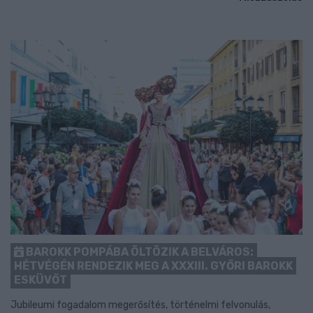
BAROKK POMPÁBA ÖLTÖZIK A BELVÁROS:
HÉTVÉGÉN RENDEZIK MEG A XXXIII. GYŐRI BAROKK
ESKÜVŐT
Jubileumi fogadalom megerősítés, történelmi felvonulás,