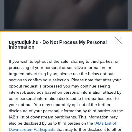
NŐVERŐ SZOMBATHELYI FÉRFI ELLEN EMELT
ugytudjuk.hu -
Do Not Process My Personal
VÁDAT AZ ÜGYÉSZSÉG
Information
A férfi a nyílt utcán kezdte verni áldozatát.
If you wish to opt-out of the sale, sharing to third parties, or
Szólj hozzá!
processing of your personal or sensitive information for
targeted advertising by us, please use the below opt-out
section to confirm your selection. Please note that after your
opt-out request is processed you may continue seeing
interest-based ads based on personal information utilized by
us or personal information disclosed to third parties prior to
your opt-out. You may separately opt-out of the further
disclosure of your personal information by third parties on the
IAB’s list of downstream participants. This information may
also be disclosed by us to third parties on the
IAB’s List of
Downstream Participants
that may further disclose it to other