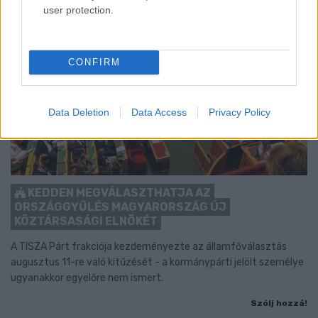
user protection.
CONFIRM
Data Deletion
Data Access
Privacy Policy
KEDDEN MEGVÁLASZTHATJA AZ
ORSZÁGGYŰLÉS MAGYARORSZÁG ÚJ
KÖZTÁRSASÁGI ELNÖKÉT
A TISZA Párt frakciója kezdeményezte az államfőválasztás
augusztus 11-re való kitűzését - a kormánypárti jelölt személye
ugyanakkor egyelőre nem ismert.
Szólj hozzá!