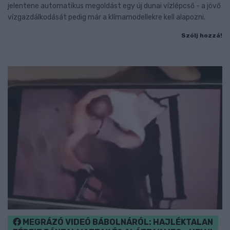
jelentene automatikus megoldást egy új dunai vízlépcső - a jövő
vízgazdálkodását pedig már a klímamodellekre kell alapozni.
Szólj hozzá!
MEGRÁZÓ VIDEÓ BÁBOLNÁRÓL: HAJLÉKTALAN