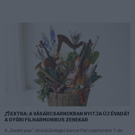
EXTRA: A VÁSÁRCSARNOKBAN NYITJA ÚJ ÉVADÁT
A GYŐRI FILHARMONIKUS ZENEKAR
A „Zenélő piac” című különleges koncerttel szeptember 7-én