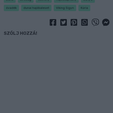
óvadék
dunai hajóbaleset
Viking Sigyn
Kúria
SZÓLJ HOZZÁ!