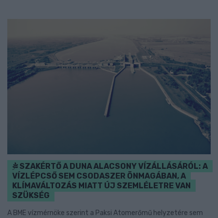
SZAKÉRTŐ A DUNA ALACSONY VÍZÁLLÁSÁRÓL: A
VÍZLÉPCSŐ SEM CSODASZER ÖNMAGÁBAN, A
KLÍMAVÁLTOZÁS MIATT ÚJ SZEMLÉLETRE VAN
SZÜKSÉG
A BME vízmérnöke szerint a Paksi Atomerőmű helyzetére sem