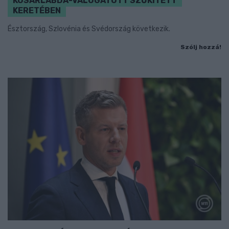
KOSÁRLABDA-VÁLOGATOTT SZŰKÍTETT
KERETÉBEN
Észtország, Szlovénia és Svédország következik.
Szólj hozzá!