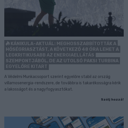
KÁNIKULA-AKTUÁL: MEGHOSSZABBÍTOTTÁK A
HŐSÉGRIASZTÁST, A KÖVETKEZŐ 48 ÓRA LEHET A
LEGKRITIKUSABB AZ ENERGIAELLÁTÁS
SZEMPONTJÁBÓL, DE AZ UTOLSÓ PAKSI TURBINA
EGYELŐRE KITART
A Védelmi Munkacsoport szerint egyelőre stabil az ország
villamosenergia-rendszere, de továbbra is takarékosságra kérik
a lakosságot és a nagyfogyasztókat.
Szólj hozzá!