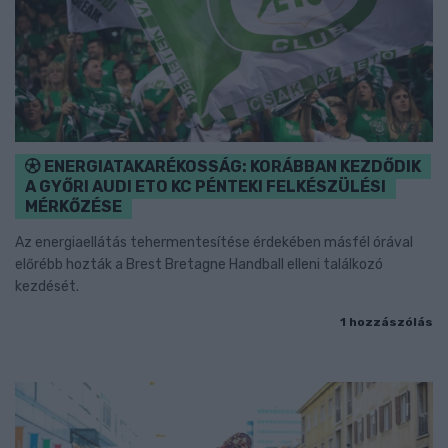
ENERGIATAKARÉKOSSÁG: KORÁBBAN KEZDŐDIK
A GYŐRI AUDI ETO KC PÉNTEKI FELKÉSZÜLÉSI
MÉRKŐZÉSE
Az energiaellátás tehermentesítése érdekében másfél órával
előrébb hozták a Brest Bretagne Handball elleni találkozó
kezdését.
1 hozzászólás