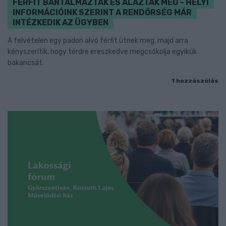
FÉRFIT BÁNTALMAZTAK ÉS ALÁZTAK MEG - HELYI
INFORMÁCIÓINK SZERINT A RENDŐRSÉG MÁR
INTÉZKEDIK AZ ÜGYBEN
A felvételen egy padon alvó férfit ütnek meg, majd arra
kényszerítik, hogy térdre ereszkedve megcsókolja egyikük
bakancsát.
1 hozzászólás