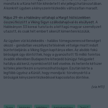
mondta ki a Kúria hétfőn kihirdetett elvi jellegű határozatában.
A konkrét ügyben a kényszerintézkedés változatlan maradt.
Május 29-én a Hableány sétahajó a Margit híd közelében
összeütközött a Viking Sigyn szállodahajóval és elsüllyedt
. A
Hableányon 33 koreai turista és a kéttagú magyar személyzet
utazott, és csak hét embert sikerült kimenteni közülük.
Az ügyben vízi közlekedés - halálos tömegszerencsétlenséget
okozó - gondatlan veszélyeztetésének vétsége miatt indult
büntetőeljárás a Viking Sigyn kapitánya ellen. Az alsóbb fokú
bíróságok úgy döntöttek, hogy a gyanúsított 15 millió forintos
óvadék ellenében Budapestre kiterjedő bűnügyi felügyelet
hatálya alá kerül, nyomkövetőt kell viselnie, és hetente kétszer
köteles jelentkezni a nyomozóhatóságon. Ezután kérte a
legfőbb ügyész a Kúriát, hogy mondja ki: törvénysértő a
bíróságok kényszerintézkedéssel kapcsolatos döntése.
(via MTI)
Duna
bíróság
kékfény
hajóskapitány
Jurij C