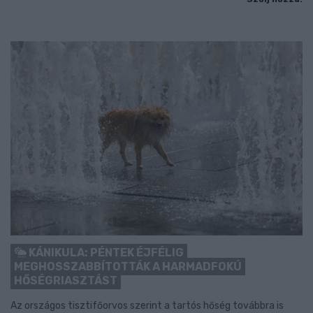
KÁNIKULA: PÉNTEK ÉJFÉLIG
MEGHOSSZABBÍTOTTÁK A HARMADFOKÚ
HŐSÉGRIASZTÁST
Az országos tisztifőorvos szerint a tartós hőség továbbra is