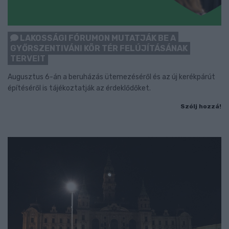
LAKOSSÁGI FÓRUMON MUTATJÁK BE A
GYŐRSZENTIVÁNI KÖR TÉR FELÚJÍTÁSÁNAK
TERVEIT
Augusztus 6-án a beruházás ütemezéséről és az új kerékpárút
építéséről is tájékoztatják az érdeklődőket.
Szólj hozzá!