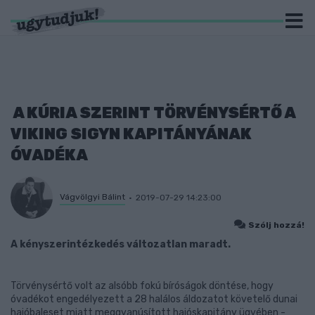
A KÚRIA SZERINT TÖRVÉNYSÉRTŐ A
VIKING SIGYN KAPITÁNYÁNAK
ÓVADÉKA
Vágvölgyi Bálint
2019-07-29 14:23:00
Szólj hozzá!
A kényszerintézkedés változatlan maradt.
Törvénysértő volt az alsóbb fokú bíróságok döntése, hogy
óvadékot engedélyezett a 28 halálos áldozatot követelő dunai
hajóbaleset miatt meggyanúsított hajóskapitány ügyében -