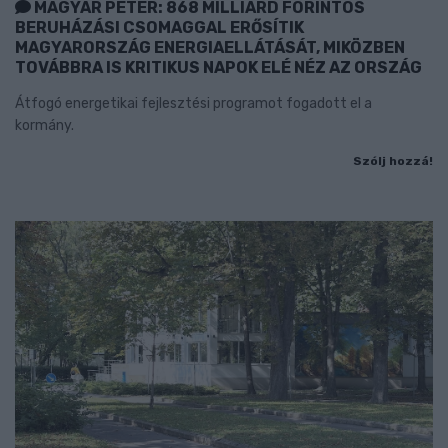
MAGYAR PÉTER: 868 MILLIÁRD FORINTOS
BERUHÁZÁSI CSOMAGGAL ERŐSÍTIK
MAGYARORSZÁG ENERGIAELLÁTÁSÁT, MIKÖZBEN
TOVÁBBRA IS KRITIKUS NAPOK ELÉ NÉZ AZ ORSZÁG
Átfogó energetikai fejlesztési programot fogadott el a
kormány.
Szólj hozzá!