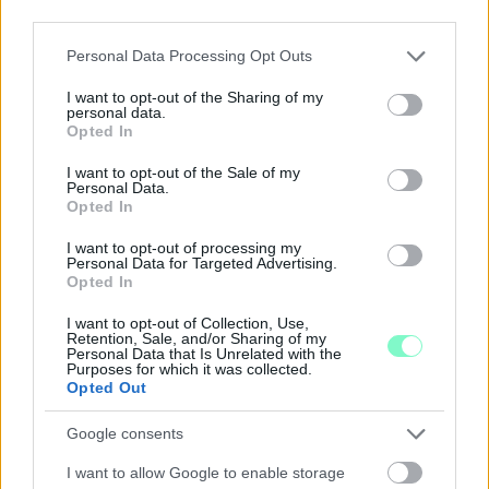
third parties.
Please note that this website/app uses one or more Google
Personal Data Processing Opt Outs
services and may gather and store information including but
not limited to your visit or usage behaviour. You may click to
I want to opt-out of the Sharing of my
personal data.
grant or deny consent to Google and its third-party tags to
Opted In
A RÓMAIAKTÓL AZ AGYAGKATONÁKIG –
use your data for below specified purposes in below Google
TÁRLATVEZETÉSEK, WORKSHOP ÉS
consent section.
I want to opt-out of the Sale of my
KÖZÖNSÉGTALÁLKOZÓ VÁRJA A LÁTOGATÓKAT A
Personal Data.
Opted In
GYŐRI RÓMER MÚZEUMBAN
I want to opt-out of processing my
Ingyenes programokkal és különleges kiállításokkal készülnek a
Personal Data for Targeted Advertising.
hét második felére, a hőségriadó idején ráadásul a Várkazamata
Opted In
– Kőtár is díjmentesen látogatható.
I want to opt-out of Collection, Use,
Szólj hozzá!
Retention, Sale, and/or Sharing of my
Personal Data that Is Unrelated with the
Purposes for which it was collected.
Opted Out
Google consents
I want to allow Google to enable storage