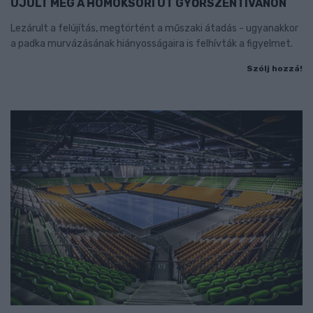
ÚJULT MEG A HOMOKSORI ÚT GYŐRSZENTIVÁNON
Lezárult a felújítás, megtörtént a műszaki átadás - ugyanakkor
a padka murvázásának hiányosságaira is felhívták a figyelmet.
Szólj hozzá!