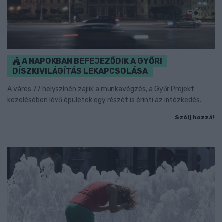
A NAPOKBAN BEFEJEZŐDIK A GYŐRI
DÍSZKIVILÁGÍTÁS LEKAPCSOLÁSA
A város 77 helyszínén zajlik a munkavégzés, a Győr Projekt
kezelésében lévő épületek egy részét is érinti az intézkedés.
Szólj hozzá!