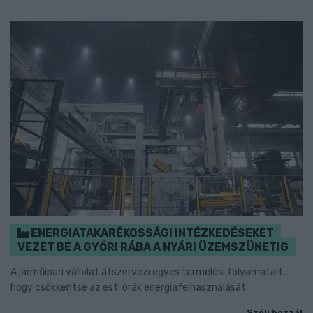
ENERGIATAKARÉKOSSÁGI INTÉZKEDÉSEKET
VEZET BE A GYŐRI RÁBA A NYÁRI ÜZEMSZÜNETIG
A járműipari vállalat átszervezi egyes termelési folyamatait,
hogy csökkentse az esti órák energiafelhasználását.
Szólj hozzá!