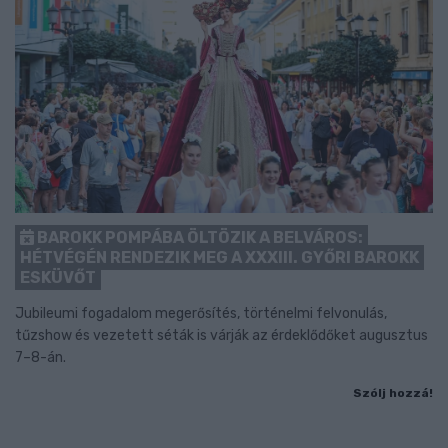
BAROKK POMPÁBA ÖLTÖZIK A BELVÁROS:
HÉTVÉGÉN RENDEZIK MEG A XXXIII. GYŐRI BAROKK
ESKÜVŐT
Jubileumi fogadalom megerősítés, történelmi felvonulás,
tűzshow és vezetett séták is várják az érdeklődőket augusztus
7–8-án.
Szólj hozzá!