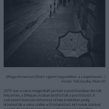
Elhagyott esernyő Zürich vigalmi negyedében, a Langstrassén. /
Forrás: Tobi Gaulke, Flickr CC
2013-ban a város megpróbált javítani a prostitúcióban élő nők
helyzetén, a Sihlquai utcában betiltották a prostitúciót. A
szervezett bűnözés láthatóvá tétele érdekében pedig
létrehozták a város szélén a Strichplatzot, két másik zónával