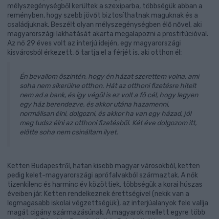
mélyszegénységből kerültek a szexiparba, többségük abban a
reményben, hogy szebb jövőt biztosíthatnak maguknak és a
családjuknak. Beszélt olyan mélyszegénységben élő nővel, aki
magyarországi lakhatását akarta megalapozni a prostitúcióval.
Az nő 29 éves volt az interjú idején, egy magyarországi
kisvárosból érkezett, ő tartja el a férjét is, aki otthon él:
Én bevallom őszintén, hogy én házat szerettem volna, ami
soha nem sikerülne otthon. Hát az otthoni fizetésre hitelt
nem ad a bank, és így végül is ez volt a fő cél, hogy legyen
egy ház berendezve, és akkor utána hazamenni,
normálisan élni, dolgozni, és akkor ha van egy házad, jól
meg tudsz élni az otthoni fizetésből. Két éve dolgozom itt,
előtte soha nem csináltam ilyet.
Ketten Budapestről, hatan kisebb magyar városokból, ketten
pedig kelet-magyarországi aprófalvakból származtak. A nők
tizenkilenc és harminc év közöttiek, többségük a korai húszas
éveiben jár. Ketten rendelkeznek érettségivel (nekik van a
legmagasabb iskolai végzettségük), az interjúalanyok fele vallja
magát cigány származásúnak. A magyarok mellett egyre több