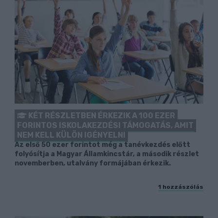
KÉT RÉSZLETBEN ÉRKEZIK A 100 EZER
FORINTOS ISKOLAKEZDÉSI TÁMOGATÁS, AMIT
NEM KELL KÜLÖN IGÉNYELNI
Az első 50 ezer forintot még a tanévkezdés előtt
folyósítja a Magyar Államkincstár, a második részlet
novemberben, utalvány formájában érkezik.
1 hozzászólás