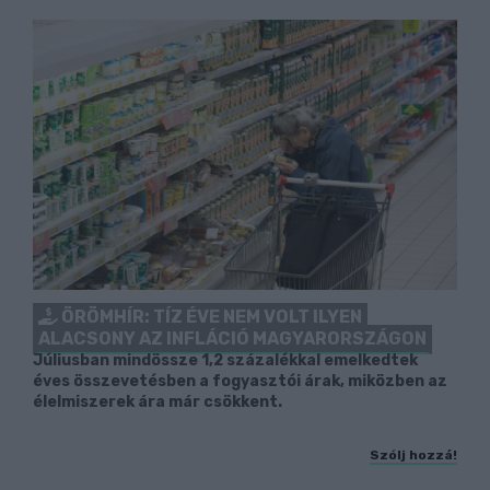
ÖRÖMHÍR: TÍZ ÉVE NEM VOLT ILYEN
ALACSONY AZ INFLÁCIÓ MAGYARORSZÁGON
Júliusban mindössze 1,2 százalékkal emelkedtek
éves összevetésben a fogyasztói árak, miközben az
élelmiszerek ára már csökkent.
Szólj hozzá!