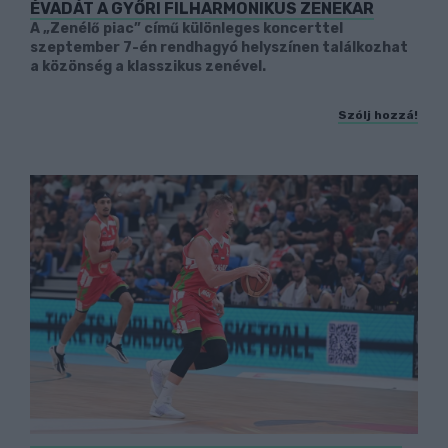
ÉVADÁT A GYŐRI FILHARMONIKUS ZENEKAR
A „Zenélő piac” című különleges koncerttel
szeptember 7-én rendhagyó helyszínen találkozhat
a közönség a klasszikus zenével.
Szólj hozzá!