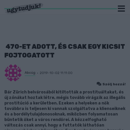
470-ET ADOTT, ÉS CSAK EGY KICSIT
FOJTOGATOTT
Abcúg
2019-10-02 11:11:00
Szólj hozzá!
Bár Zürich belvárosából kitiltották a prostituáltakat, és
új zónákat hoztak létre, mégis tovább virágzik az illegális
prostitúció a kerületben. Ezeken a helyeken a nők
továbbra is teljesen ki vannak szolgáltatva a klienseiknek
és a bordélytulajdonosoknak, miközben folyamatosan
büntetik őket a város rendőrei. A kézzelfogható
változás csak annyi, hogy a futtatók láthatóan