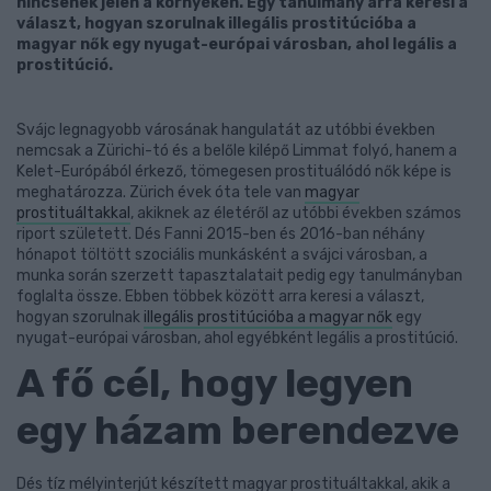
nincsenek jelen a környéken. Egy tanulmány arra keresi a
választ, hogyan szorulnak illegális prostitúcióba a
magyar nők egy nyugat-európai városban, ahol legális a
prostitúció.
Svájc legnagyobb városának hangulatát az utóbbi években
nemcsak a Zürichi-tó és a belőle kilépő Limmat folyó, hanem a
Kelet-Európából érkező, tömegesen prostituálódó nők képe is
meghatározza. Zürich évek óta tele van
magyar
prostituáltakkal
, akiknek az életéről az utóbbi években számos
riport született. Dés Fanni 2015-ben és 2016-ban néhány
hónapot töltött szociális munkásként a svájci városban, a
munka során szerzett tapasztalatait pedig egy tanulmányban
foglalta össze. Ebben többek között arra keresi a választ,
hogyan szorulnak
illegális prostitúcióba a magyar nők
egy
nyugat-európai városban, ahol egyébként legális a prostitúció.
A fő cél, hogy legyen
egy házam berendezve
Dés tíz mélyinterjút készített magyar prostituáltakkal, akik a