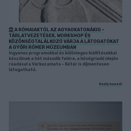
A RÓMAIAKTÓL AZ AGYAGKATONÁKIG –
TÁRLATVEZETÉSEK, WORKSHOP ÉS
KÖZÖNSÉGTALÁLKOZÓ VÁRJA A LÁTOGATÓKAT
A GYŐRI RÓMER MÚZEUMBAN
Ingyenes programokkal és különleges kiállításokkal
készülnek a hét második felére, a hőségriadó idején
ráadásul a Várkazamata – Kőtár is díjmentesen
látogatható.
Szólj hozzá!