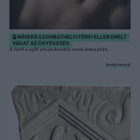
NŐVERŐ SZOMBATHELYI FÉRFI ELLEN EMELT
VÁDAT AZ ÜGYÉSZSÉG
A férfi a nyílt utcán kezdte verni áldozatát.
Szólj hozzá!