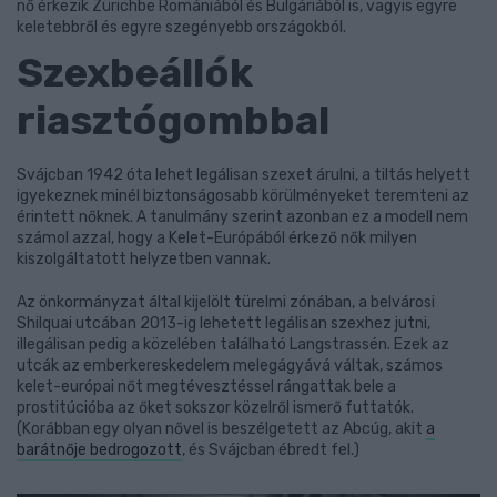
nő érkezik Zürichbe Romániából és Bulgáriából is, vagyis egyre
keletebbről és egyre szegényebb országokból.
Szexbeállók
riasztógombbal
Svájcban 1942 óta lehet legálisan szexet árulni, a tiltás helyett
igyekeznek minél biztonságosabb körülményeket teremteni az
érintett nőknek. A tanulmány szerint azonban ez a modell nem
számol azzal, hogy a Kelet-Európából érkező nők milyen
kiszolgáltatott helyzetben vannak.
Az önkormányzat által kijelölt türelmi zónában, a belvárosi
Shilquai utcában 2013-ig lehetett legálisan szexhez jutni,
illegálisan pedig a közelében található Langstrassén. Ezek az
utcák az emberkereskedelem melegágyává váltak, számos
kelet-európai nőt megtévesztéssel rángattak bele a
prostitúcióba az őket sokszor közelről ismerő futtatók.
(Korábban egy olyan nővel is beszélgetett az Abcúg, akit
a
barátnője bedrogozott
, és Svájcban ébredt fel.)