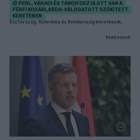
PERL, VÁRADI ÉS TANOH DEZ IS OTT VAN A
FÉRFI KOSÁRLABDA-VÁLOGATOTT SZŰKÍTETT
KERETÉBEN
Észtország, Szlovénia és Svédország következik.
Szólj hozzá!