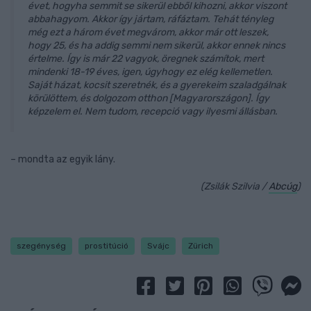
évet, hogyha semmit se sikerül ebből kihozni, akkor viszont
abbahagyom. Akkor így jártam, ráfáztam. Tehát tényleg
még ezt a három évet megvárom, akkor már ott leszek,
hogy 25, és ha addig semmi nem sikerül, akkor ennek nincs
értelme. Így is már 22 vagyok, öregnek számítok, mert
mindenki 18-19 éves, igen, úgyhogy ez elég kellemetlen.
Saját házat, kocsit szeretnék, és a gyerekeim szaladgálnak
körülöttem, és dolgozom otthon [Magyarországon]. Így
képzelem el. Nem tudom, recepció vagy ilyesmi állásban.
– mondta az egyik lány.
(Zsilák Szilvia /
Abcúg
)
szegénység
prostitúció
Svájc
Zürich