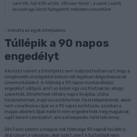
van? Oh, hát 470-et (kb. 130 ezer forint – a szerk.) adott,
és csak egy kicsit fojtogatott, miközben szexeltünk
– mondta az egyik interjúalany.
Túllépik a 90 napos
engedélyt
A kutató szerint a Strichplatz sem tudja biztosítani azt, hogy a
szegényebb országokból érkező nők legálisan dolgozhassanak
szexmunkásként. A többség a 90 napos munkavállalási
engedélyt váltja ki, amit az évben úgy oszthatnak be, ahogy
szeretnék. Elmehetnek néhány napra Svájcba, utána
hazamehetnek, majd visszatérhetnek. Ha letelepednének, akkor
nem vonatkozna rájuk ez a 90 napos korlátozás, azonban a
magas albérleti díjak mellett nem engedhetnek meg maguknak
saját bérleti szerződést, ami a letelepedés feltétele lenne.
Dés Fanni szerint a magyar nők többsége 90 napnál tovább is
árul szexet a városban, akár azért, mert a futtatójuk nem