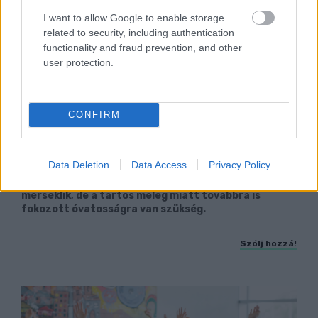
I want to allow Google to enable storage
related to security, including authentication
functionality and fraud prevention, and other
user protection.
CONFIRM
KÁNIKULA 2026 - ENYHÜL A HŐSÉG, DE MÉG
NINCS VÉGE: SZOMBATTÓL MÁR “CSAK”
Data Deletion
Data Access
Privacy Policy
MÁSODFOKÚ RIASZTÁS LESZ ÉRVÉNYBEN
A július vége óta tartó harmadfokú hőségriasztást
mérséklik, de a tartós meleg miatt továbbra is
fokozott óvatosságra van szükség.
Szólj hozzá!