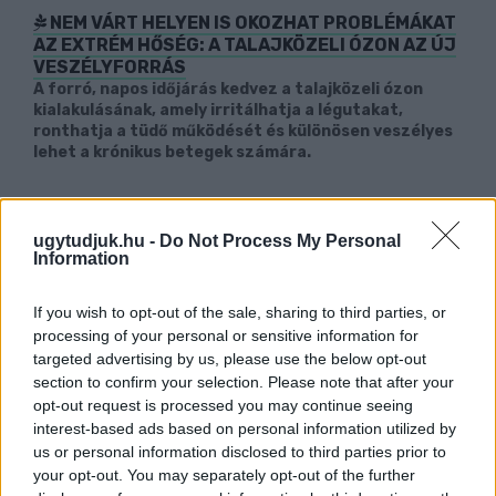
NEM VÁRT HELYEN IS OKOZHAT PROBLÉMÁKAT
AZ EXTRÉM HŐSÉG: A TALAJKÖZELI ÓZON AZ ÚJ
VESZÉLYFORRÁS
A forró, napos időjárás kedvez a talajközeli ózon
kialakulásának, amely irritálhatja a légutakat,
ronthatja a tüdő működését és különösen veszélyes
lehet a krónikus betegek számára.
Szólj hozzá!
ugytudjuk.hu -
Do Not Process My Personal
Information
If you wish to opt-out of the sale, sharing to third parties, or
processing of your personal or sensitive information for
targeted advertising by us, please use the below opt-out
section to confirm your selection. Please note that after your
opt-out request is processed you may continue seeing
interest-based ads based on personal information utilized by
us or personal information disclosed to third parties prior to
your opt-out. You may separately opt-out of the further