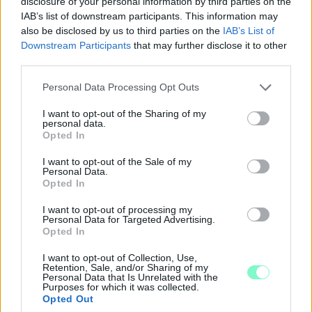
disclosure of your personal information by third parties on the
IAB’s list of downstream participants. This information may
also be disclosed by us to third parties on the
IAB’s List of
Downstream Participants
that may further disclose it to other
IGAZI RITKASÁG: KILENC NAPPAL KORÁBBAN
third parties.
NYITJÁK MEG A FELÚJÍTÁS ALATT ÁLLÓ HECSEI
ÚTI FELÜLJÁRÓT
Please note that this website/app uses one or more Google
Personal Data Processing Opt Outs
Hétfőn hajnali négy órától ismét minden közlekedő
services and may gather and store information including but
használhatja az átkelőt, az autóbuszok is
not limited to your visit or usage behaviour. You may click to
I want to opt-out of the Sharing of my
personal data.
visszatérnek eredeti útvonalukra.
grant or deny consent to Google and its third-party tags to
Opted In
use your data for below specified purposes in below Google
consent section.
Szólj hozzá!
I want to opt-out of the Sale of my
Personal Data.
Opted In
I want to opt-out of processing my
Personal Data for Targeted Advertising.
Opted In
I want to opt-out of Collection, Use,
Retention, Sale, and/or Sharing of my
Personal Data that Is Unrelated with the
Purposes for which it was collected.
Opted Out