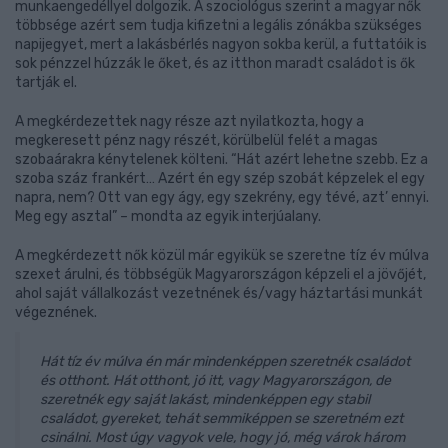
munkaengedéllyel dolgozik. A szociológus szerint a magyar nők
többsége azért sem tudja kifizetni a legális zónákba szükséges
napijegyet, mert a lakásbérlés nagyon sokba kerül, a futtatóik is
sok pénzzel húzzák le őket, és az itthon maradt családot is ők
tartják el.
A megkérdezettek nagy része azt nyilatkozta, hogy a
megkeresett pénz nagy részét, körülbelül felét a magas
szobaárakra kénytelenek költeni. “Hát azért lehetne szebb. Ez a
szoba száz frankért… Azért én egy szép szobát képzelek el egy
napra, nem? Ott van egy ágy, egy szekrény, egy tévé, azt’ ennyi.
Meg egy asztal” – mondta az egyik interjúalany.
A megkérdezett nők közül már egyikük se szeretne tíz év múlva
szexet árulni, és többségük Magyarországon képzeli el a jövőjét,
ahol saját vállalkozást vezetnének és/vagy háztartási munkát
végeznének.
Hát tíz év múlva én már mindenképpen szeretnék családot
és otthont. Hát otthont, jó itt, vagy Magyarországon, de
szeretnék egy saját lakást, mindenképpen egy stabil
családot, gyereket, tehát semmiképpen se szeretném ezt
csinálni. Most úgy vagyok vele, hogy jó, még várok három