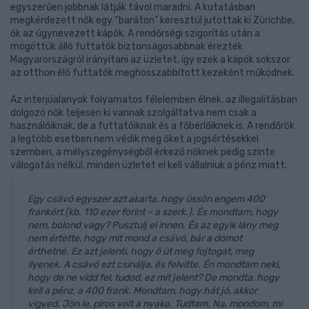
egyszerűen jobbnak látják távol maradni. A kutatásban
megkérdezett nők egy “baráton” keresztül jutottak ki Zürichbe,
ők az úgynevezett kápók. A rendőrségi szigorítás után a
mögöttük álló futtatók biztonságosabbnak érezték
Magyarországról irányítani az üzletet, így ezek a kápók sokszor
az otthon élő futtatók meghosszabbított kezeként működnek.
Az interjúalanyok folyamatos félelemben élnek, az illegalitásban
dolgozó nők teljesen ki vannak szolgáltatva nem csak a
használóiknak, de a futtatóiknak és a főbérlőiknek is. A rendőrök
a legtöbb esetben nem védik meg őket a jogsértésekkel
szemben, a mélyszegénységből érkező nőknek pedig szinte
válogatás nélkül, minden üzletet el kell vállalniuk a pénz miatt.
Egy csávó egyszer azt akarta, hogy üssön engem 400
frankért (kb. 110 ezer forint – a szerk.). És mondtam, hogy
nem, bolond vagy? Pusztulj el innen. És az egyik lány meg
nem értette, hogy mit mond a csávó, bár a domot
érthetné. Ez azt jelenti, hogy ő üt meg fojtogat, meg
ilyenek. A csávó ezt csinálja, és felvitte. Én mondtam neki,
hogy de ne vidd fel, tudod, ez mit jelent? De mondta, hogy
kell a pénz, a 400 frank. Mondtam, hogy hát jó, akkor
vigyed. Jön le, piros volt a nyaka. Tudtam. Na, mondom, mi