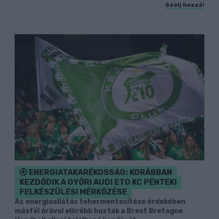
Szólj hozzá!
ENERGIATAKARÉKOSSÁG: KORÁBBAN
KEZDŐDIK A GYŐRI AUDI ETO KC PÉNTEKI
FELKÉSZÜLÉSI MÉRKŐZÉSE
Az energiaellátás tehermentesítése érdekében
másfél órával előrébb hozták a Brest Bretagne