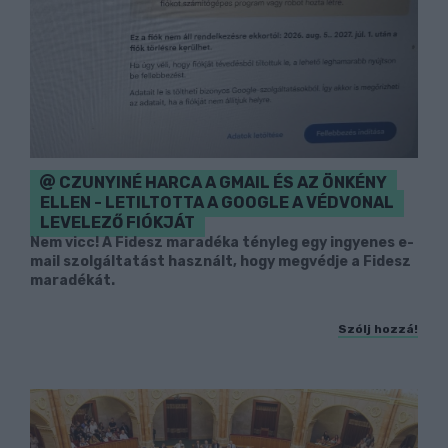
CZUNYINÉ HARCA A GMAIL ÉS AZ ÖNKÉNY
ELLEN - LETILTOTTA A GOOGLE A VÉDVONAL
LEVELEZŐ FIÓKJÁT
Nem vicc! A Fidesz maradéka tényleg egy ingyenes e-
mail szolgáltatást használt, hogy megvédje a Fidesz
maradékát.
Szólj hozzá!