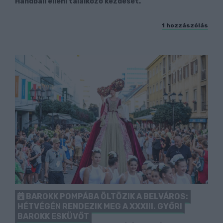
Handball elleni találkozó kezdését.
1 hozzászólás
BAROKK POMPÁBA ÖLTÖZIK A BELVÁROS:
HÉTVÉGÉN RENDEZIK MEG A XXXIII. GYŐRI
BAROKK ESKÜVŐT