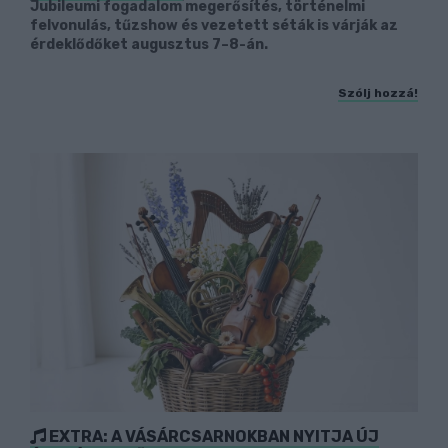
Jubileumi fogadalom megerősítés, történelmi
felvonulás, tűzshow és vezetett séták is várják az
érdeklődőket augusztus 7–8-án.
Szólj hozzá!
EXTRA: A VÁSÁRCSARNOKBAN NYITJA ÚJ