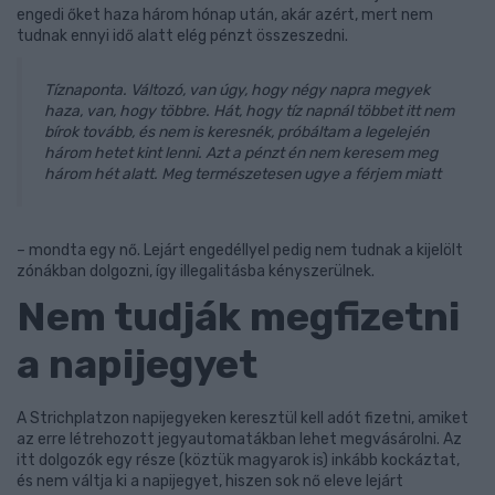
engedi őket haza három hónap után, akár azért, mert nem
tudnak ennyi idő alatt elég pénzt összeszedni.
Tíznaponta. Változó, van úgy, hogy négy napra megyek
haza, van, hogy többre. Hát, hogy tíz napnál többet itt nem
bírok tovább, és nem is keresnék, próbáltam a legelején
három hetet kint lenni. Azt a pénzt én nem keresem meg
három hét alatt. Meg természetesen ugye a férjem miatt
– mondta egy nő. Lejárt engedéllyel pedig nem tudnak a kijelölt
zónákban dolgozni, így illegalitásba kényszerülnek.
Nem tudják megfizetni
a napijegyet
A Strichplatzon napijegyeken keresztül kell adót fizetni, amiket
az erre létrehozott jegyautomatákban lehet megvásárolni. Az
itt dolgozók egy része (köztük magyarok is) inkább kockáztat,
és nem váltja ki a napijegyet, hiszen sok nő eleve lejárt