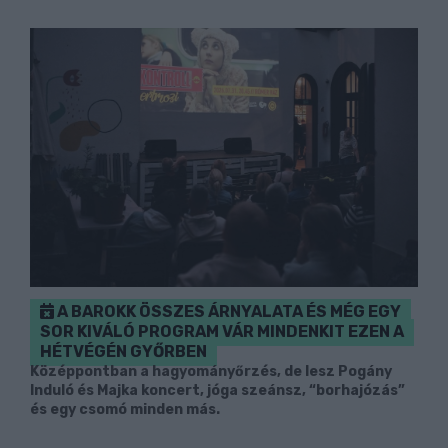
A BAROKK ÖSSZES ÁRNYALATA ÉS MÉG EGY
SOR KIVÁLÓ PROGRAM VÁR MINDENKIT EZEN A
HÉTVÉGÉN GYŐRBEN
Középpontban a hagyományőrzés, de lesz Pogány
Induló és Majka koncert, jóga szeánsz, “borhajózás”
és egy csomó minden más.