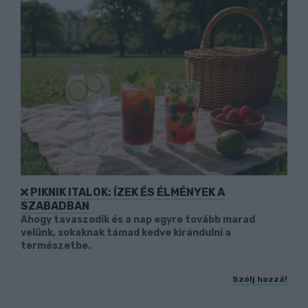
PIKNIK ITALOK: ÍZEK ÉS ÉLMÉNYEK A
SZABADBAN
Ahogy tavaszodik és a nap egyre tovább marad
velünk, sokaknak támad kedve kirándulni a
természetbe.
Szólj hozzá!