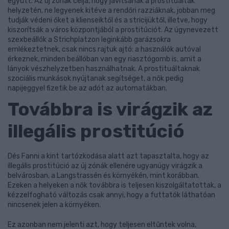
együtt. Az új zónák célja, hogy javítsanak a prostituáltak
helyzetén, ne legyenek kitéve a rendőri razziáknak, jobban meg
tudják védeni őket a klienseiktől és a stricijüktől, illetve, hogy
kiszorítsák a város központjából a prostitúciót. Az úgynevezett
szexbeállók a Strichplatzon leginkább garázsokra
emlékeztetnek, csak nincs rajtuk ajtó: a használók autóval
érkeznek, minden beállóban van egy riasztógomb is, amit a
lányok vészhelyzetben használhatnak. A prostituáltaknak
szociális munkások nyújtanak segítséget, a nők pedig
napijeggyel fizetik be az adót az automatákban.
Továbbra is virágzik az
illegális prostitúció
Dés Fanni a kint tartózkodása alatt azt tapasztalta, hogy az
illegális prostitúció az új zónák ellenére ugyanúgy virágzik a
belvárosban, a Langstrassén és környékén, mint korábban.
Ezeken a helyeken a nők továbbra is teljesen kiszolgáltatottak, a
kézzelfogható változás csak annyi, hogy a futtatók láthatóan
nincsenek jelen a környéken.
Ez azonban nem jelenti azt, hogy teljesen eltűntek volna,