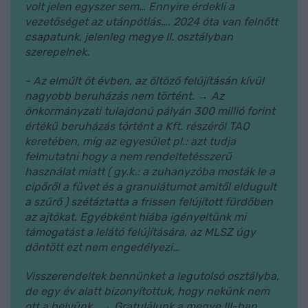
volt jelen egyszer sem… Ennyire érdekli a
vezetőséget az utánpótlás…. 2024 óta van felnőtt
csapatunk, jelenleg megye II. osztályban
szerepelnek.
- Az elmúlt öt évben, az öltöző felújításán kívül
nagyobb beruházás nem történt. → Az
önkormányzati tulajdonú pályán 300 millió forint
értékű beruházás történt a Kft. részéről TAO
keretében, míg az egyesület pl.: azt tudja
felmutatni hogy a nem rendeltetésszerű
használat miatt ( gy.k.: a zuhanyzóba mosták le a
cipőről a füvet és a granulátumot amitől eldugult
a szűrő ) szétáztatta a frissen felújított fürdőben
az ajtókat. Egyébként hiába igényeltünk mi
támogatást a lelátó felújítására, az MLSZ úgy
döntött ezt nem engedélyezi…
Visszerendeltek bennünket a legutolsó osztályba,
de egy év alatt bizonyítottuk, hogy nekünk nem
ott a helyünk. → Gratulálunk a megye III-ban