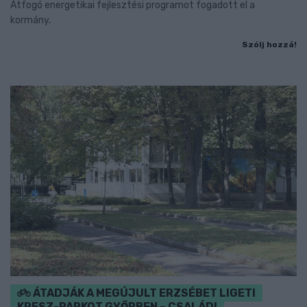
Átfogó energetikai fejlesztési programot fogadott el a
kormány.
Szólj hozzá!
ÁTADJÁK A MEGÚJULT ERZSÉBET LIGETI
KRESZ-PARKOT GYŐRBEN – CSALÁDI