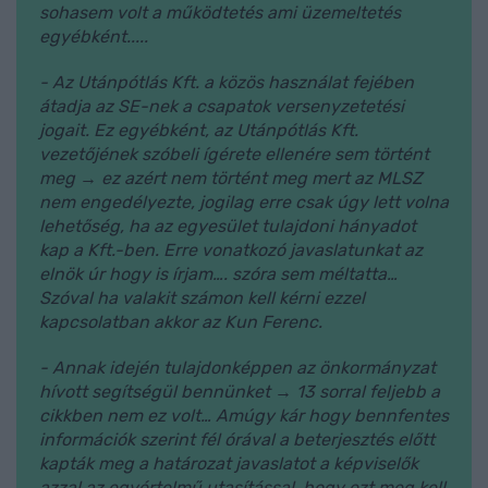
sohasem volt a működtetés ami üzemeltetés
egyébként.....
- Az Utánpótlás Kft. a közös használat fejében
átadja az SE-nek a csapatok versenyzetetési
jogait. Ez egyébként, az Utánpótlás Kft.
vezetőjének szóbeli ígérete ellenére sem történt
meg → ez azért nem történt meg mert az MLSZ
nem engedélyezte, jogilag erre csak úgy lett volna
lehetőség, ha az egyesület tulajdoni hányadot
kap a Kft.-ben. Erre vonatkozó javaslatunkat az
elnök úr hogy is írjam…. szóra sem méltatta…
Szóval ha valakit számon kell kérni ezzel
kapcsolatban akkor az Kun Ferenc.
- Annak idején tulajdonképpen az önkormányzat
hívott segítségül bennünket → 13 sorral feljebb a
cikkben nem ez volt… Amúgy kár hogy bennfentes
információk szerint fél órával a beterjesztés előtt
kapták meg a határozat javaslatot a képviselők
azzal az egyértelmű utasítással, hogy ezt meg kell