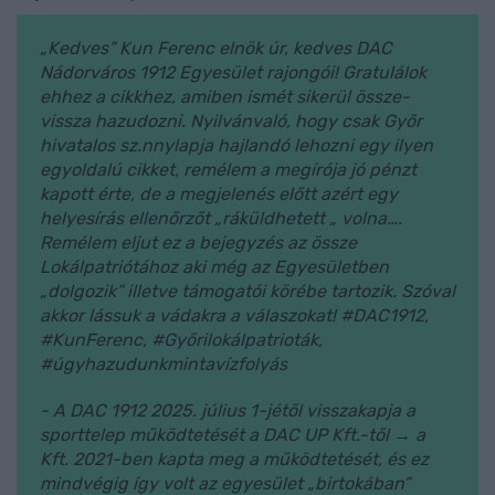
„Kedves” Kun Ferenc elnök úr, kedves DAC
Nádorváros 1912 Egyesület rajongói! Gratulálok
ehhez a cikkhez, amiben ismét sikerül össze-
vissza hazudozni. Nyilvánvaló, hogy csak Győr
hivatalos sz.nnylapja hajlandó lehozni egy ilyen
egyoldalú cikket, remélem a megírója jó pénzt
kapott érte, de a megjelenés előtt azért egy
helyesírás ellenőrzőt „ráküldhetett „ volna….
Remélem eljut ez a bejegyzés az össze
Lokálpatriótához aki még az Egyesületben
„dolgozik” illetve támogatói körébe tartozik. Szóval
akkor lássuk a vádakra a válaszokat! #DAC1912,
#KunFerenc, #Győrilokálpatrioták,
#úgyhazudunkmintavízfolyás
- A DAC 1912 2025. július 1-jétől visszakapja a
sporttelep működtetését a DAC UP Kft.-től → a
Kft. 2021-ben kapta meg a működtetését, és ez
mindvégig így volt az egyesület „birtokában”