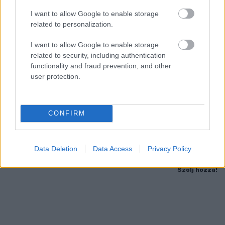
I want to allow Google to enable storage
related to personalization.
I want to allow Google to enable storage
related to security, including authentication
functionality and fraud prevention, and other
user protection.
IGAZI RITKASÁG: KILENC NAPPAL KORÁBBAN
NYITJÁK MEG A FELÚJÍTÁS ALATT ÁLLÓ HECSEI ÚTI
CONFIRM
FELÜLJÁRÓT
Hétfőn hajnali négy órától ismét minden közlekedő használhatja
Data Deletion
Data Access
Privacy Policy
az átkelőt, az autóbuszok is visszatérnek eredeti útvonalukra.
Szólj hozzá!