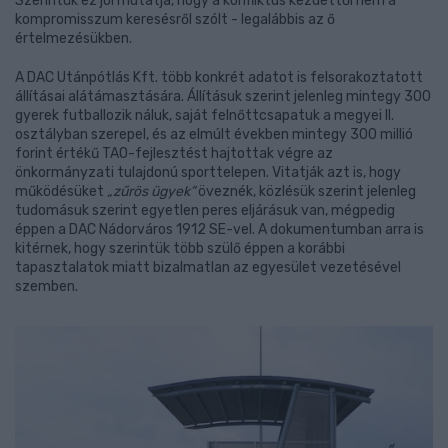
Szerintük ez jól mutatja, hogy a konfliktus kezdettől nem a
kompromisszum keresésről szólt - legalábbis az ő
értelmezésükben.
A DAC Utánpótlás Kft. több konkrét adatot is felsorakoztatott
állításai alátámasztására. Állításuk szerint jelenleg mintegy 300
gyerek futballozik náluk, saját felnőttcsapatuk a megyei II.
osztályban szerepel, és az elmúlt években mintegy 300 millió
forint értékű TAO-fejlesztést hajtottak végre az
önkormányzati tulajdonú sporttelepen. Vitatják azt is, hogy
működésüket
„zűrös ügyek”
öveznék, közlésük szerint jelenleg
tudomásuk szerint egyetlen peres eljárásuk van, mégpedig
éppen a DAC Nádorváros 1912 SE-vel. A dokumentumban arra is
kitérnek, hogy szerintük több szülő éppen a korábbi
tapasztalatok miatt bizalmatlan az egyesület vezetésével
szemben.