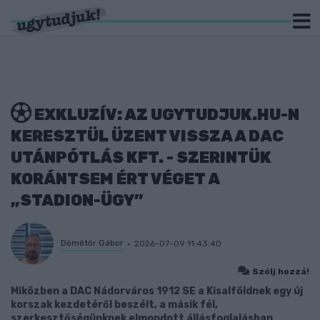
EXKLUZÍV: AZ UGYTUDJUK.HU-N
KERESZTÜL ÜZENT VISSZA A DAC
UTÁNPÓTLÁS KFT. - SZERINTÜK
KORÁNTSEM ÉRT VÉGET A
„STADION-ÜGY”
Dömötör Gábor
2026-07-09 11:43:40
Szólj hozzá!
Miközben a DAC Nádorváros 1912 SE a Kisalföldnek egy új
korszak kezdetéről beszélt, a másik fél,
szerkesztőségünknek elmondott állásfoglalásban