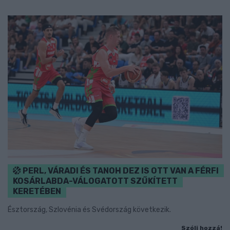
PERL, VÁRADI ÉS TANOH DEZ IS OTT VAN A FÉRFI
KOSÁRLABDA-VÁLOGATOTT SZŰKÍTETT
KERETÉBEN
Észtország, Szlovénia és Svédország következik.
Szólj hozzá!