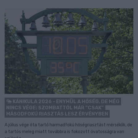
KÁNIKULA 2026 - ENYHÜL A HŐSÉG, DE MÉG
NINCS VÉGE: SZOMBATTÓL MÁR “CSAK”
MÁSODFOKÚ RIASZTÁS LESZ ÉRVÉNYBEN
A július vége óta tartó harmadfokú hőségriasztást mérséklik, de
a tartós meleg miatt továbbra is fokozott óvatosságra van