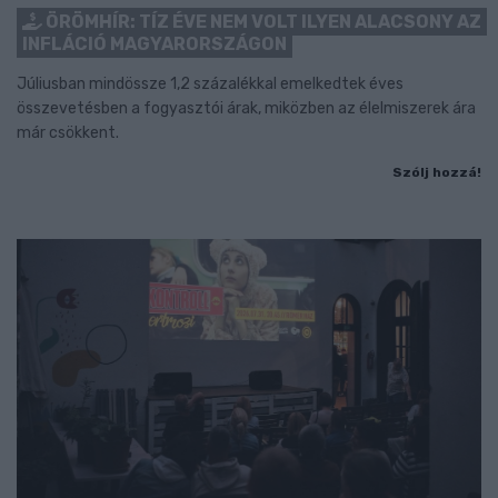
ÖRÖMHÍR: TÍZ ÉVE NEM VOLT ILYEN ALACSONY AZ
INFLÁCIÓ MAGYARORSZÁGON
Júliusban mindössze 1,2 százalékkal emelkedtek éves
összevetésben a fogyasztói árak, miközben az élelmiszerek ára
már csökkent.
Szólj hozzá!