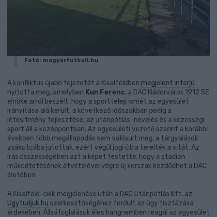
Fotó: magyarfutball.hu
A konfliktus újabb fejezetét a Kisalföldben
megjelent interjú
nyitotta meg, amelyben
Kun Ferenc
, a DAC Nádorváros 1912 SE
elnöke arról beszélt, hogy a sporttelep ismét az egyesület
irányítása alá került, a következő időszakban pedig a
létesítmény fejlesztése, az utánpótlás-nevelés és a közösségi
sport áll a középpontban. Az egyesületi vezető szerint a korábbi
években több megállapodás sem valósult meg, a tárgyalások
zsákutcába jutottak, ezért végül jogi útra terelték a vitát. Az
írás összességében azt a képet festette, hogy a stadion
működtetésének átvételével végre új korszak kezdődhet a DAC
életében.
A Kisalföld-cikk megjelenése után a DAC Utánpótlás Kft. az
Ugytudjuk.hu
szerkesztőségéhez fordult az ügy tisztázása
érdekében. Állsáfoglalásuk éles hangnemben reagál az egyesület