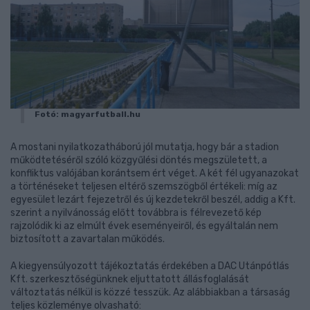
Fotó: magyarfutball.hu
A mostani nyilatkozatháború jól mutatja, hogy bár a stadion
működtetéséről szóló közgyűlési döntés megszületett, a
konfliktus valójában korántsem ért véget. A két fél ugyanazokat
a történéseket teljesen eltérő szemszögből értékeli: míg az
egyesület lezárt fejezetről és új kezdetekről beszél, addig a Kft.
szerint a nyilvánosság előtt továbbra is félrevezető kép
rajzolódik ki az elmúlt évek eseményeiről, és egyáltalán nem
biztosított a zavartalan működés.
A kiegyensúlyozott tájékoztatás érdekében a DAC Utánpótlás
Kft. szerkesztőségünknek eljuttatott állásfoglalását
változtatás nélkül is közzé tesszük. Az alábbiakban a társaság
teljes közleménye olvasható: