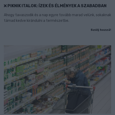
PIKNIK ITALOK: ÍZEK ÉS ÉLMÉNYEK A SZABADBAN
Ahogy tavaszodik és a nap egyre tovább marad velünk, sokaknak
támad kedve kirándulni a természetbe.
Szólj hozzá!