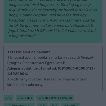
megszerzett első helyhez, ez tényleg egy szép
teljesítmény, de az igazsághoz hozzá tartozik az is
hogy, a bajnokságban való nevezésüket egy
korábban visszavont önkormányzati határozattal
adták be így nem volt érvényes pályahasználati
joguk tehát az MLSZ-nek ki kellet volna zárni őket
a bajnokságból…”
Tetszik, amit csinálunk?
Támogasd adományoddal a munkánkat segítő Nemzeti
Újságírók Demokratikus Egyesületét!
Adományodat ide utalhatod: 10918001-00000113-
44920004.
A közlemény rovatban tüntesd fel, hogy az általad
küldött pénz adomány.
DAC
DAC-pálya
DAC Nádorváros 1912 SE
DAC Utánpótlás Kft.
Győr
foci
utánpótlás