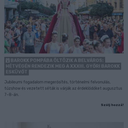
BAROKK POMPÁBA ÖLTÖZIK A BELVÁROS:
HÉTVÉGÉN RENDEZIK MEG A XXXIII. GYŐRI BAROKK
ESKÜVŐT
Jubileumi fogadalom megerősítés, történelmi felvonulás,
tűzshow és vezetett séták is várják az érdeklődőket augusztus
7–8-án.
Szólj hozzá!