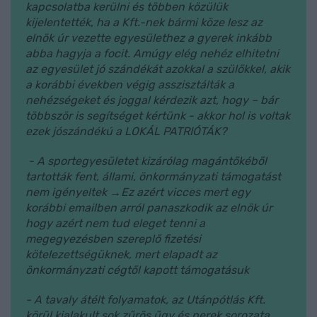
kapcsolatba kerülni és többen közülük
kijelentették, ha a Kft.-nek bármi köze lesz az
elnök úr vezette egyesülethez a gyerek inkább
abba hagyja a focit. Amúgy elég nehéz elhitetni
az egyesület jó szándékát azokkal a szülőkkel, akik
a korábbi években végig asszisztálták a
nehézségeket és joggal kérdezik azt, hogy – bár
többször is segítséget kértünk - akkor hol is voltak
ezek jószándékú a LOKÁL PATRIÓTÁK?
- A
sportegyesületet kizárólag magántőkéből
tartották fent, állami, önkormányzati támogatást
nem igényeltek →Ez azért vicces mert egy
korábbi emailben arról panaszkodik az elnök úr
hogy azért nem tud eleget tenni a
megegyezésben szereplő fizetési
kötelezettségüknek, mert elapadt az
önkormányzati cégtől kapott támogatásuk
- A tavaly átélt folyamatok, az Utánpótlás Kft.
körül kialakult sok zűrös űgy és perek sorozata