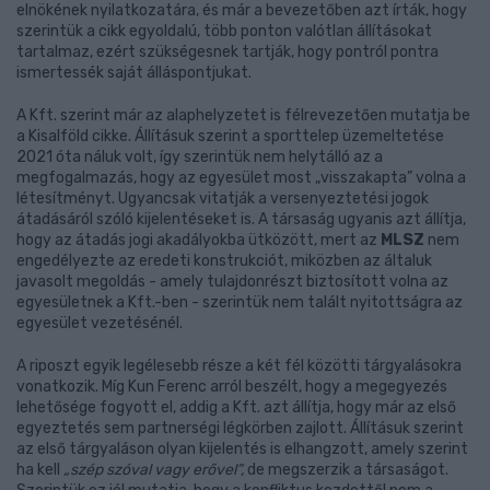
elnökének nyilatkozatára, és már a bevezetőben azt írták, hogy
szerintük a cikk egyoldalú, több ponton valótlan állításokat
tartalmaz, ezért szükségesnek tartják, hogy pontról pontra
ismertessék saját álláspontjukat.
A Kft. szerint már az alaphelyzetet is félrevezetően mutatja be
a Kisalföld cikke. Állításuk szerint a sporttelep üzemeltetése
2021 óta náluk volt, így szerintük nem helytálló az a
megfogalmazás, hogy az egyesület most „visszakapta” volna a
létesítményt. Ugyancsak vitatják a versenyeztetési jogok
átadásáról szóló kijelentéseket is. A társaság ugyanis azt állítja,
hogy az átadás jogi akadályokba ütközött, mert az
MLSZ
nem
engedélyezte az eredeti konstrukciót, miközben az általuk
javasolt megoldás - amely tulajdonrészt biztosított volna az
egyesületnek a Kft.-ben - szerintük nem talált nyitottságra az
egyesület vezetésénél.
A riposzt egyik legélesebb része a két fél közötti tárgyalásokra
vonatkozik. Míg Kun Ferenc arról beszélt, hogy a megegyezés
lehetősége fogyott el, addig a Kft. azt állítja, hogy már az első
egyeztetés sem partnerségi légkörben zajlott. Állításuk szerint
az első tárgyaláson olyan kijelentés is elhangzott, amely szerint
ha kell
„szép szóval vagy erővel”,
de megszerzik a társaságot.