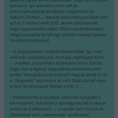
szavazni, így sok esély nem volt az
önkormányzatnak korábban megkeresni és
felkérni Önöket….. Hacsak önkormányzat alatt nem
azt az 1 embert értik $$$, akinek köszönhetik,
hogy egyezetetés nélkül 2024 szeptemberében
megszavazásra került egy szintén hazugságokra
hivatkozó határozat.
- A tárgyalásaink zsákutcába kerültek, így nem
volt más választásunk, mint jog segítségét kérni.
→ a békés, jószándékú közeledést hűen tükrözi,
hogy már a legelső tárgyalásra önkormányzati
ember támogatásával érkezett meg az elnök úr és
a „tárgyalás” vég szava az volt: Szép szóval vagy
erővel de elvesszük tőletek a Kft.-t……
- Felbőszítette a szülőket, ellenünk hangolta a
környezetet, mondván a sportegyesület el akarja
orozni az ő játékosait. → a szülők nem hülyék és
többüknek volt „szerencséje” elnök úrral