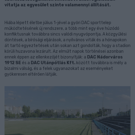
vitatja az egyesület szinte valamennyi állítását.
Hiába lépett életbe július 1-jével a győri DAC sporttelep
működtetésének új rendszere, a több mint egy éve húzódó
konfliktusnak továbbra sincs valódi nyugvópontja. A közgyűlési
döntések, a bírósági eljárások, a nyilvános viták és a hónapokon
át tartó egyeztetések után sokan azt gondolták, hogy a stadion
körüli huzavona lezárult. Az elmúlt napok történései azonban
ennek éppen az ellenkezőjét bizonyítják: a
DAC Nádorváros
1912 SE
és a
DAC Utánpótlás Kft.
között továbbra is mély a
bizalmi válság, és a felek ugyanazokat az eseményeket
gyökeresen eltérően látják.