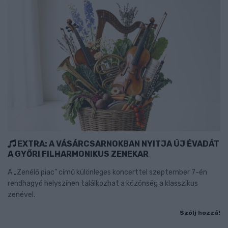
EXTRA: A VÁSÁRCSARNOKBAN NYITJA ÚJ ÉVADÁT
A GYŐRI FILHARMONIKUS ZENEKAR
A „Zenélő piac” című különleges koncerttel szeptember 7-én
rendhagyó helyszínen találkozhat a közönség a klasszikus
zenével.
Szólj hozzá!