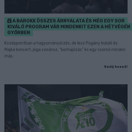
A BAROKK ÖSSZES ÁRNYALATA ÉS MÉG EGY SOR
KIVÁLÓ PROGRAM VÁR MINDENKIT EZEN A HÉTVÉGÉN
GYŐRBEN
Középpontban a hagyományőrzés, de lesz Pogány Induló és
Majka koncert, jóga szeánsz, “borhajózás” és egy csomó minden
más.
Szólj hozzá!