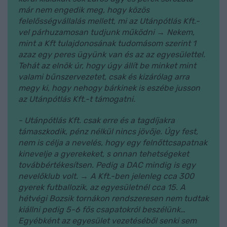
már nem engedik meg, hogy közös
felelősségvállalás mellett, mi az Utánpótlás Kft.-
vel párhuzamosan tudjunk működni → Nekem,
mint a Kft tulajdonosának tudomásom szerint 1
azaz egy peres ügyünk van és az az egyesülettel.
Tehát az elnök úr, hogy úgy állít be minket mint
valami bűnszervezetet, csak és kizárólag arra
megy ki, hogy nehogy bárkinek is eszébe jusson
az Utánpótlás Kft.-t támogatni.
- Utánpótlás Kft. csak erre és a tagdíjakra
támaszkodik, pénz nélkül nincs jövője. Úgy fest,
nem is célja a nevelés, hogy egy felnőttcsapatnak
kinevelje a gyerekeket, s onnan tehetségeket
továbbértékesítsen. Pedig a DAC mindig is egy
nevelőklub volt. → A Kft.-ben jelenleg cca 300
gyerek futballozik, az egyesületnél cca 15. A
hétvégi Bozsik tornákon rendszeresen nem tudtak
kiállni pedig 5-6 fős csapatokról beszélünk…
Egyébként az egyesület vezetéséből senki sem