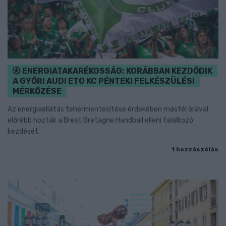
ENERGIATAKARÉKOSSÁG: KORÁBBAN KEZDŐDIK
A GYŐRI AUDI ETO KC PÉNTEKI FELKÉSZÜLÉSI
MÉRKŐZÉSE
Az energiaellátás tehermentesítése érdekében másfél órával
előrébb hozták a Brest Bretagne Handball elleni találkozó
kezdését.
1 hozzászólás