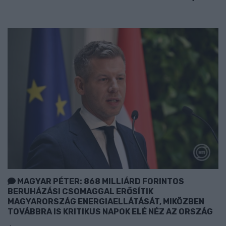
MAGYAR PÉTER: 868 MILLIÁRD FORINTOS
BERUHÁZÁSI CSOMAGGAL ERŐSÍTIK
MAGYARORSZÁG ENERGIAELLÁTÁSÁT, MIKÖZBEN
TOVÁBBRA IS KRITIKUS NAPOK ELÉ NÉZ AZ ORSZÁG