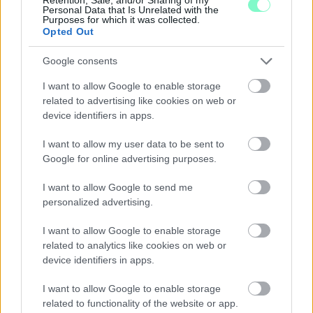
Personal Data that Is Unrelated with the
Purposes for which it was collected.
Opted Out
Google consents
I want to allow Google to enable storage
NEM VÁRT HELYEN IS OKOZHAT PROBLÉMÁKAT AZ
related to advertising like cookies on web or
EXTRÉM HŐSÉG: A TALAJKÖZELI ÓZON AZ ÚJ
device identifiers in apps.
VESZÉLYFORRÁS
I want to allow my user data to be sent to
A forró, napos időjárás kedvez a talajközeli ózon kialakulásának,
Google for online advertising purposes.
amely irritálhatja a légutakat, ronthatja a tüdő működését és
különösen veszélyes lehet a krónikus betegek számára.
I want to allow Google to send me
personalized advertising.
Szólj hozzá!
I want to allow Google to enable storage
related to analytics like cookies on web or
device identifiers in apps.
I want to allow Google to enable storage
related to functionality of the website or app.