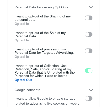
Please note that this website/app uses one or more Google
Personal Data Processing Opt Outs
services and may gather and store information including but
not limited to your visit or usage behaviour. You may click to
I want to opt-out of the Sharing of my
personal data.
grant or deny consent to Google and its third-party tags to
Opted In
use your data for below specified purposes in below Google
A NAPOKBAN BEFEJEZŐDIK A GYŐRI
consent section.
I want to opt-out of the Sale of my
DÍSZKIVILÁGÍTÁS LEKAPCSOLÁSA
Personal Data.
Opted In
A város 77 helyszínén zajlik a munkavégzés, a Győr Projekt
kezelésében lévő épületek egy részét is érinti az intézkedés.
I want to opt-out of processing my
Personal Data for Targeted Advertising.
Szólj hozzá!
Opted In
I want to opt-out of Collection, Use,
Retention, Sale, and/or Sharing of my
Personal Data that Is Unrelated with the
Purposes for which it was collected.
Opted Out
Google consents
I want to allow Google to enable storage
related to advertising like cookies on web or