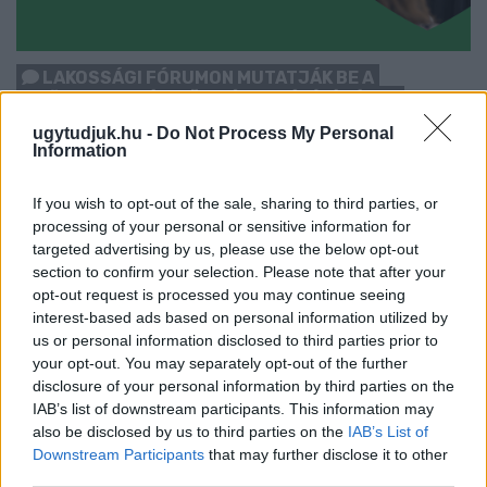
LAKOSSÁGI FÓRUMON MUTATJÁK BE A
GYŐRSZENTIVÁNI KÖR TÉR FELÚJÍTÁSÁNAK
TERVEIT
ugytudjuk.hu -
Do Not Process My Personal
Information
Augusztus 6-án a beruházás ütemezéséről és az új kerékpárút
építéséről is tájékoztatják az érdeklődőket.
If you wish to opt-out of the sale, sharing to third parties, or
Szólj hozzá!
processing of your personal or sensitive information for
targeted advertising by us, please use the below opt-out
section to confirm your selection. Please note that after your
opt-out request is processed you may continue seeing
interest-based ads based on personal information utilized by
us or personal information disclosed to third parties prior to
your opt-out. You may separately opt-out of the further
disclosure of your personal information by third parties on the
IAB’s list of downstream participants. This information may
also be disclosed by us to third parties on the
IAB’s List of
Downstream Participants
that may further disclose it to other
third parties.