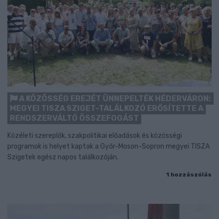
A KÖZÖSSÉG EREJÉT ÜNNEPELTÉK HÉDERVÁRON:
MEGYEI TISZA SZIGET-TALÁLKOZÓ ERŐSÍTETTE A
RENDSZERVÁLTÓ ÖSSZEFOGÁST
Közéleti szereplők, szakpolitikai előadások és közösségi
programok is helyet kaptak a Győr-Moson-Sopron megyei TISZA
Szigetek egész napos találkozóján.
1 hozzászólás