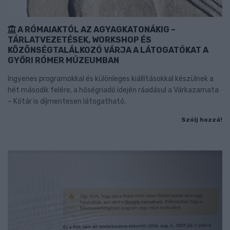
A RÓMAIAKTÓL AZ AGYAGKATONÁKIG –
TÁRLATVEZETÉSEK, WORKSHOP ÉS
KÖZÖNSÉGTALÁLKOZÓ VÁRJA A LÁTOGATÓKAT A
GYŐRI RÓMER MÚZEUMBAN
Ingyenes programokkal és különleges kiállításokkal készülnek a
hét második felére, a hőségriadó idején ráadásul a Várkazamata
– Kőtár is díjmentesen látogatható.
Szólj hozzá!