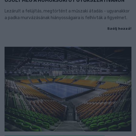
ÚJULT MEG A HOMOKSORI ÚT GYŐRSZENTIVÁNON
Lezárult a felújítás, megtörtént a műszaki átadás - ugyanakkor
a padka murvázásának hiányosságaira is felhívták a figyelmet.
Szólj hozzá!