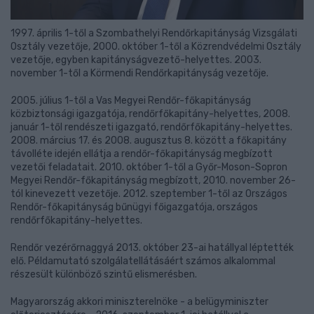
1997. április 1-től a Szombathelyi Rendőrkapitányság Vizsgálati
Osztály vezetője, 2000. október 1-től a Közrendvédelmi Osztály
vezetője, egyben kapitányságvezető-helyettes. 2003.
november 1-től a Körmendi Rendőrkapitányság vezetője.
2005. július 1-től a Vas Megyei Rendőr-főkapitányság
közbiztonsági igazgatója, rendőrfőkapitány-helyettes, 2008.
január 1-től rendészeti igazgató, rendőrfőkapitány-helyettes.
2008. március 17. és 2008. augusztus 8. között a főkapitány
távolléte idején ellátja a rendőr-főkapitányság megbízott
vezetői feladatait. 2010. október 1-től a Győr-Moson-Sopron
Megyei Rendőr-főkapitányság megbízott, 2010. november 26-
tól kinevezett vezetője. 2012. szeptember 1-től az Országos
Rendőr-főkapitányság bűnügyi főigazgatója, országos
rendőrfőkapitány-helyettes.
Rendőr vezérőrnaggyá 2013. október 23-ai hatállyal léptették
elő. Példamutató szolgálatellátásáért számos alkalommal
részesült különböző szintű elismerésben.
Magyarország akkori miniszterelnöke - a belügyminiszter