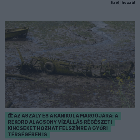
Szólj hozzá!
AZ ASZÁLY ÉS A KÁNIKULA MARGÓJÁRA: A
REKORD ALACSONY VÍZÁLLÁS RÉGÉSZETI
KINCSEKET HOZHAT FELSZÍNRE A GYŐRI
TÉRSÉGÉBEN IS