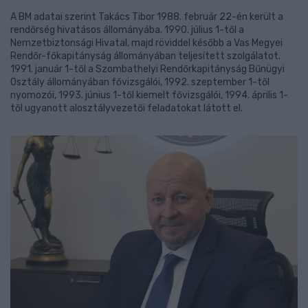
A BM adatai szerint Takács Tibor 1988. február 22-én került a
rendőrség hivatásos állományába. 1990. július 1-től a
Nemzetbiztonsági Hivatal, majd röviddel később a Vas Megyei
Rendőr-főkapitányság állományában teljesített szolgálatot.
1991. január 1-től a Szombathelyi Rendőrkapitányság Bűnügyi
Osztály állományában fővizsgálói, 1992. szeptember 1-től
nyomozói, 1993. június 1-től kiemelt fővizsgálói, 1994. április 1-
től ugyanott alosztályvezetői feladatokat látott el.