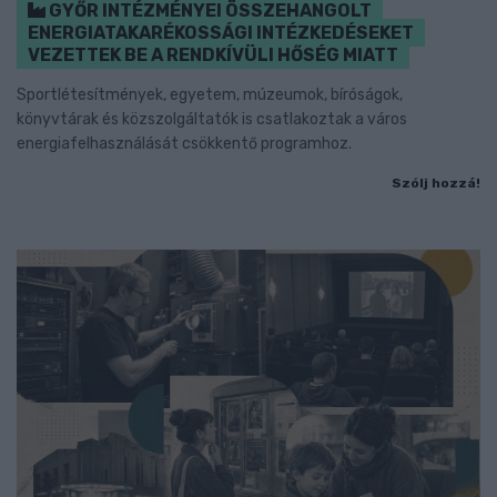
GYŐR INTÉZMÉNYEI ÖSSZEHANGOLT
ENERGIATAKARÉKOSSÁGI INTÉZKEDÉSEKET
VEZETTEK BE A RENDKÍVÜLI HŐSÉG MIATT
Sportlétesítmények, egyetem, múzeumok, bíróságok,
könyvtárak és közszolgáltatók is csatlakoztak a város
energiafelhasználását csökkentő programhoz.
Szólj hozzá!