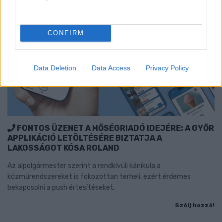
CONFIRM
Data Deletion
Data Access
Privacy Policy
FONTOS ÜZENET A HŐSÉGRIADÓ IDEJÉRE: A GYŐR
APPLIKÁCIÓ LETÖLTÉSÉRE BIZTATJA A
LAKOSSÁGOT KÓSA ROLAND
Az alpolgármester szerint a rendkívüli kánikula a
közműrendszereket is fokozottan terheli, ezért érdemes
bekapcsolni a push értesítéseket.
Szólj hozzá!