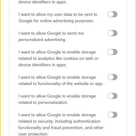
device identifiers in apps.
I want to allow my user data to be sent to
Google for online advertising purposes.
I want to allow Google to send me
personalized advertising.
KÁNIKULA-AKTUÁL: MEGHOSSZABBÍTOTTÁK A
HŐSÉGRIASZTÁST, A KÖVETKEZŐ 48 ÓRA LEHET A
I want to allow Google to enable storage
LEGKRITIKUSABB AZ ENERGIAELLÁTÁS
related to analytics like cookies on web or
SZEMPONTJÁBÓL, DE AZ UTOLSÓ PAKSI TURBINA
device identifiers in apps.
EGYELŐRE KITART
I want to allow Google to enable storage
A Védelmi Munkacsoport szerint egyelőre stabil az ország
related to functionality of the website or app.
villamosenergia-rendszere, de továbbra is takarékosságra kérik
a lakosságot és a nagyfogyasztókat.
I want to allow Google to enable storage
related to personalization.
Szólj hozzá!
I want to allow Google to enable storage
related to security, including authentication
functionality and fraud prevention, and other
user protection.