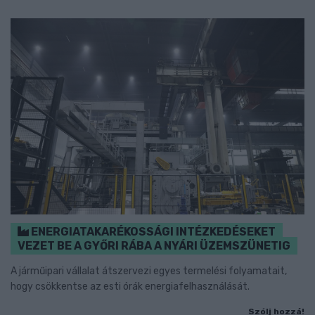
ENERGIATAKARÉKOSSÁGI INTÉZKEDÉSEKET
VEZET BE A GYŐRI RÁBA A NYÁRI ÜZEMSZÜNETIG
A járműipari vállalat átszervezi egyes termelési folyamatait,
hogy csökkentse az esti órák energiafelhasználását.
Szólj hozzá!