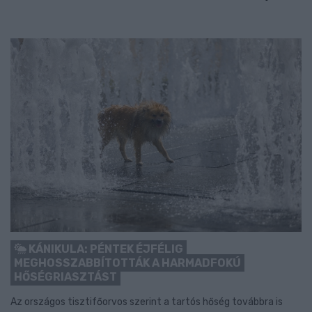
KÁNIKULA: PÉNTEK ÉJFÉLIG
MEGHOSSZABBÍTOTTÁK A HARMADFOKÚ
HŐSÉGRIASZTÁST
Az országos tisztifőorvos szerint a tartós hőség továbbra is