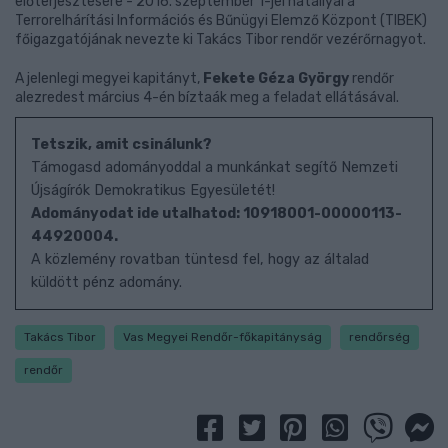
előterjesztésére - 2016. szeptember 1-jei hatállyal a
Terrorelhárítási Információs és Bűnügyi Elemző Központ (TIBEK)
főigazgatójának nevezte ki Takács Tibor rendőr vezérőrnagyot.
A jelenlegi megyei kapitányt,
Fekete Géza György
rendőr
alezredest március 4-én bíztaák meg a feladat ellátásával.
Tetszik, amit csinálunk?
Támogasd adományoddal a munkánkat segítő Nemzeti
Újságírók Demokratikus Egyesületét!
Adományodat ide utalhatod: 10918001-00000113-
44920004.
A közlemény rovatban tüntesd fel, hogy az általad
küldött pénz adomány.
Takács Tibor
Vas Megyei Rendőr-főkapitányság
rendőrség
rendőr