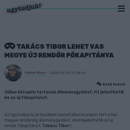
TAKÁCS TIBOR LEHET VAS
MEGYE ÚJ RENDŐR FŐKAPITÁNYA
Farkas Bazsi
2026-07-03 17:28:00
Szólj hozzá!
Július közepén tartanak állománygyűlést, itt jelenthetik
be az új főkapitányt.
Az Ugytudjuk.hu értesülései szerint július közepén tart a Vas
megyei rendőrség állománygyűlést, ahol bejelethetik az új
rendőr főkapitányt,
Takács Tibor
t.