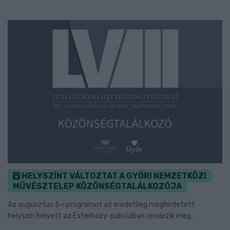
HELYSZÍNT VÁLTOZTAT A GYŐRI NEMZETKÖZI
MŰVÉSZTELEP KÖZÖNSÉGTALÁLKOZÓJA
Az augusztus 5-i programot az eredetileg meghirdetett
helyszín helyett az Esterházy-palotában rendezik meg.