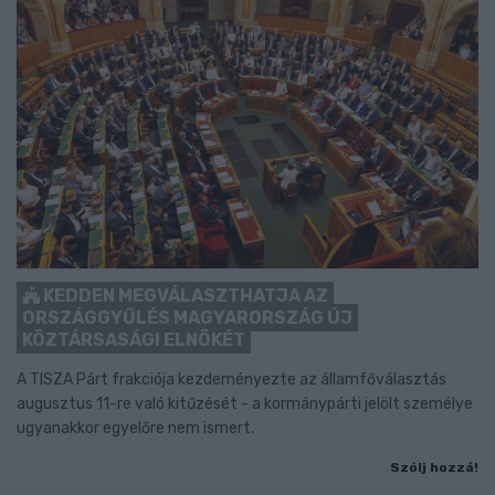
KEDDEN MEGVÁLASZTHATJA AZ
ORSZÁGGYŰLÉS MAGYARORSZÁG ÚJ
KÖZTÁRSASÁGI ELNÖKÉT
A TISZA Párt frakciója kezdeményezte az államfőválasztás
augusztus 11-re való kitűzését - a kormánypárti jelölt személye
ugyanakkor egyelőre nem ismert.
Szólj hozzá!