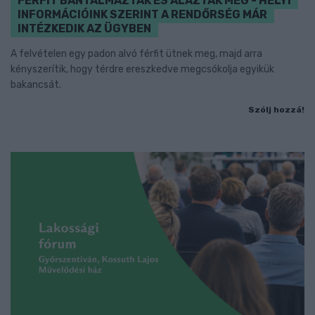
FÉRFIT BÁNTALMAZTAK ÉS ALÁZTAK MEG - HELYI
INFORMÁCIÓINK SZERINT A RENDŐRSÉG MÁR
INTÉZKEDIK AZ ÜGYBEN
A felvételen egy padon alvó férfit ütnek meg, majd arra
kényszerítik, hogy térdre ereszkedve megcsókolja egyikük
bakancsát.
Szólj hozzá!