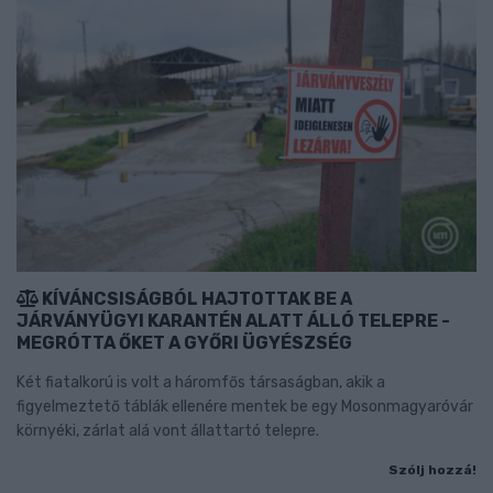
KÍVÁNCSISÁGBÓL HAJTOTTAK BE A
JÁRVÁNYÜGYI KARANTÉN ALATT ÁLLÓ TELEPRE -
MEGRÓTTA ŐKET A GYŐRI ÜGYÉSZSÉG
Két fiatalkorú is volt a háromfős társaságban, akik a
figyelmeztető táblák ellenére mentek be egy Mosonmagyaróvár
környéki, zárlat alá vont állattartó telepre.
Szólj hozzá!