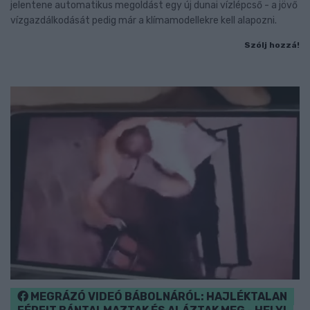
jelentene automatikus megoldást egy új dunai vízlépcső - a jövő
vízgazdálkodását pedig már a klímamodellekre kell alapozni.
Szólj hozzá!
MEGRÁZÓ VIDEÓ BÁBOLNÁRÓL: HAJLÉKTALAN