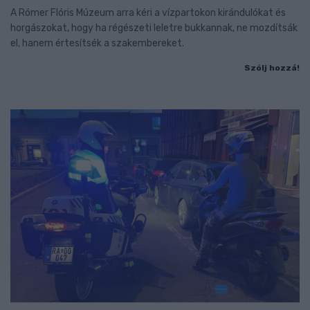
A Rómer Flóris Múzeum arra kéri a vízpartokon kirándulókat és
horgászokat, hogy ha régészeti leletre bukkannak, ne mozdítsák
el, hanem értesítsék a szakembereket.
Szólj hozzá!