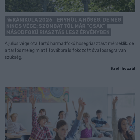
KÁNIKULA 2026 - ENYHÜL A HŐSÉG, DE MÉG
NINCS VÉGE: SZOMBATTÓL MÁR “CSAK”
MÁSODFOKÚ RIASZTÁS LESZ ÉRVÉNYBEN
A július vége óta tartó harmadfokú hőségriasztást mérséklik, de
a tartós meleg miatt továbbra is fokozott óvatosságra van
szükség.
Szólj hozzá!