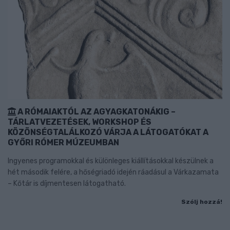
A RÓMAIAKTÓL AZ AGYAGKATONÁKIG –
TÁRLATVEZETÉSEK, WORKSHOP ÉS
KÖZÖNSÉGTALÁLKOZÓ VÁRJA A LÁTOGATÓKAT A
GYŐRI RÓMER MÚZEUMBAN
Ingyenes programokkal és különleges kiállításokkal készülnek a
hét második felére, a hőségriadó idején ráadásul a Várkazamata
– Kőtár is díjmentesen látogatható.
Szólj hozzá!