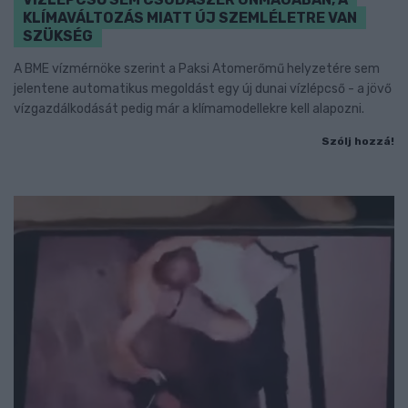
KLÍMAVÁLTOZÁS MIATT ÚJ SZEMLÉLETRE VAN
SZÜKSÉG
A BME vízmérnöke szerint a Paksi Atomerőmű helyzetére sem
jelentene automatikus megoldást egy új dunai vízlépcső - a jövő
vízgazdálkodását pedig már a klímamodellekre kell alapozni.
Szólj hozzá!