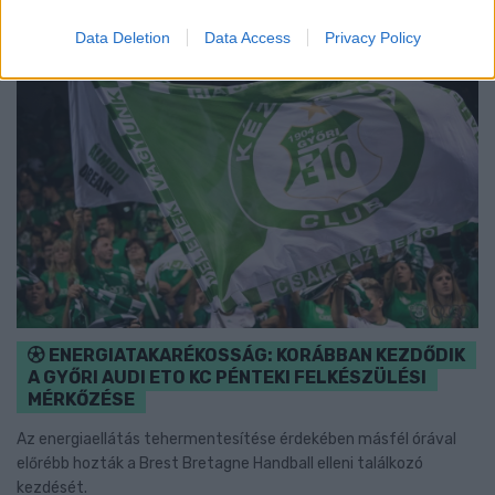
Data Deletion
Data Access
Privacy Policy
ENERGIATAKARÉKOSSÁG: KORÁBBAN KEZDŐDIK
A GYŐRI AUDI ETO KC PÉNTEKI FELKÉSZÜLÉSI
MÉRKŐZÉSE
Az energiaellátás tehermentesítése érdekében másfél órával
előrébb hozták a Brest Bretagne Handball elleni találkozó
kezdését.