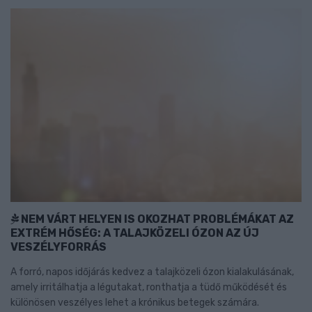
NEM VÁRT HELYEN IS OKOZHAT PROBLÉMÁKAT AZ
EXTRÉM HŐSÉG: A TALAJKÖZELI ÓZON AZ ÚJ
VESZÉLYFORRÁS
A forró, napos időjárás kedvez a talajközeli ózon kialakulásának,
amely irritálhatja a légutakat, ronthatja a tüdő működését és
különösen veszélyes lehet a krónikus betegek számára.