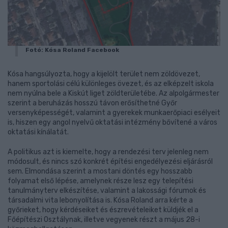
Fotó: Kósa Roland Facebook
Kósa hangsúlyozta, hogy a kijelölt terület nem zöldövezet,
hanem sportolási célú különleges övezet, és az elképzelt iskola
nem nyúlna bele a Kiskút liget zöldterületébe. Az alpolgármester
szerint a beruházás hosszú távon erősíthetné Győr
versenyképességét, valamint a gyerekek munkaerőpiaci esélyeit
is, hiszen egy angol nyelvű oktatási intézmény bővítené a város
oktatási kínálatát.
A politikus azt is kiemelte, hogy a rendezési terv jelenleg nem
módosult, és nincs szó konkrét építési engedélyezési eljárásról
sem. Elmondása szerint a mostani döntés egy hosszabb
folyamat első lépése, amelynek része lesz egy telepítési
tanulmányterv elkészítése, valamint a lakossági fórumok és
társadalmi vita lebonyolítása is. Kósa Roland arra kérte a
győrieket, hogy kérdéseiket és észrevételeiket küldjék el a
Főépítészi Osztálynak, illetve vegyenek részt a május 28-i