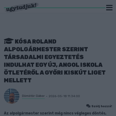
KÓSA ROLAND
ALPOLGÁRMESTER SZERINT
TÁRSADALMI EGYEZTETÉS
INDULHAT EGY ÚJ, ANGOL ISKOLA
ÖTLETÉRŐL A GYŐRI KISKÚT LIGET
MELLETT
Dömötör Gábor
2026-05-18 11:34:00
Szólj hozzá!
Az alpolgármester szerint még nincs végleges döntés,