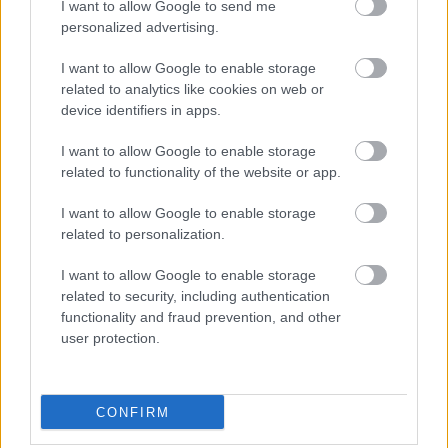
I want to allow Google to send me
personalized advertising.
I want to allow Google to enable storage
related to analytics like cookies on web or
device identifiers in apps.
I want to allow Google to enable storage
related to functionality of the website or app.
I want to allow Google to enable storage
related to personalization.
A BAROKK ÖSSZES ÁRNYALATA ÉS MÉG EGY SOR
KIVÁLÓ PROGRAM VÁR MINDENKIT EZEN A HÉTVÉGÉN
I want to allow Google to enable storage
GYŐRBEN
related to security, including authentication
functionality and fraud prevention, and other
Középpontban a hagyományőrzés, de lesz Pogány Induló és
user protection.
Majka koncert, jóga szeánsz, “borhajózás” és egy csomó minden
más.
Szólj hozzá!
CONFIRM