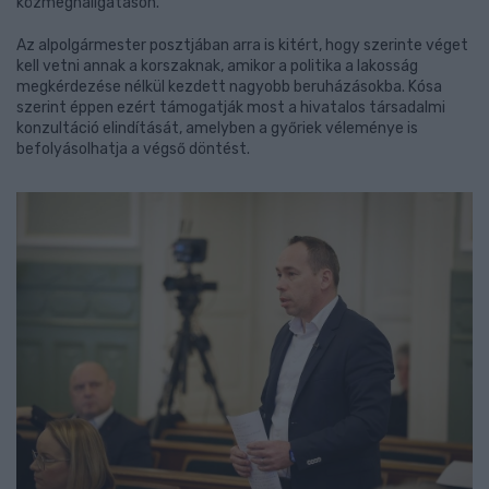
közmeghallgatáson.
Az alpolgármester posztjában arra is kitért, hogy szerinte véget
kell vetni annak a korszaknak, amikor a politika a lakosság
megkérdezése nélkül kezdett nagyobb beruházásokba. Kósa
szerint éppen ezért támogatják most a hivatalos társadalmi
konzultáció elindítását, amelyben a győriek véleménye is
befolyásolhatja a végső döntést.