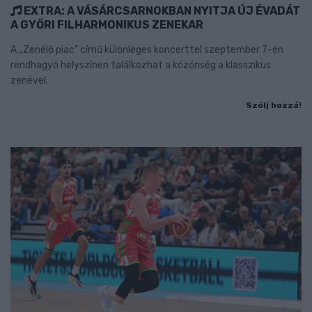
EXTRA: A VÁSÁRCSARNOKBAN NYITJA ÚJ ÉVADÁT
A GYŐRI FILHARMONIKUS ZENEKAR
A „Zenélő piac” című különleges koncerttel szeptember 7-én
rendhagyó helyszínen találkozhat a közönség a klasszikus
zenével.
Szólj hozzá!