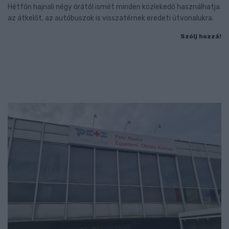
Hétfőn hajnali négy órától ismét minden közlekedő használhatja
az átkelőt, az autóbuszok is visszatérnek eredeti útvonalukra.
Szólj hozzá!