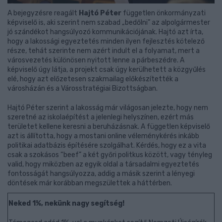
A bejegyzésre reagált
Hajtó Péter
független önkormányzati
képviselő is, aki szerint nem szabad „bedőlni” az alpolgármester
jó szándékot hangsúlyozó kommunikációjának. Hajtó azt írta,
hogy a lakossági egyeztetés minden ilyen fejlesztés kötelező
része, tehát szerinte nem azért indult el a folyamat, mert a
városvezetés különösen nyitott lenne a párbeszédre. A
képviselő úgy látja, a projekt csak úgy kerülhetett a közgyűlés
elé, hogy azt előzetesen szakmailag előkészítették a
városházán és a Városstratégiai Bizottságban.
Hajtó Péter szerint a lakosság már világosan jelezte, hogy nem
szeretné az iskolaépítést a jelenlegi helyszínen, ezért más
területet kellene keresni a beruházásnak. A független képviselő
azt is állította, hogy a mostani online véleménykérés inkább
politikai adatbázis építésére szolgálhat. Kérdés, hogy ez a vita
csak a szokásos “beef” a két győri politkus között, vagy tényleg
valid, hogy miközben az egyik oldal a társadalmi egyeztetés
fontosságát hangsúlyozza, addig a másik szerint a lényegi
döntések már korábban megszülettek a háttérben.
Neked 1%, nekünk nagy segítség!