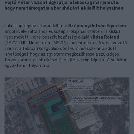
Hajtó Péter viszont úgy látja: a lakosság már jelezte,
hogy nem támogatja a beruházást a kijelölt helyszínen.
Lakossági egyeztetés indulhat a
Széchenyi István Egyetem
angol nyelvű általános és középiskolájának ötletéről a Kiskút
liget mellett – erről beszélt közösségi oldalán
Kósa Roland
(TSZV–LMP–Momentum–MSZP) alpolgármester. A városvezető
szerint a februári közgyűlési döntés mindössze arra adott
lehetőséget, hogy az egyetem megkezdhesse a szükséges
tervdokumentációk elkészítését, illetve elinduljon a társadalmi
egyeztetés folyamata.