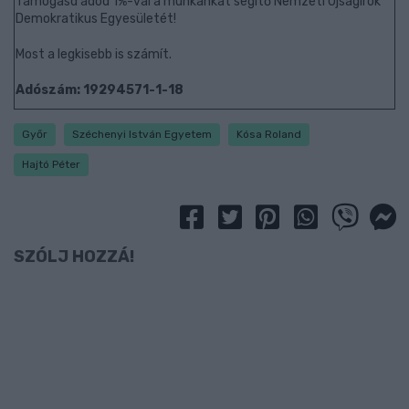
Támogasd adód 1%-val a munkánkat segítő Nemzeti Újságírók
Demokratikus Egyesületét!
Most a legkisebb is számít.
Adószám: 19294571-1-18
Győr
Széchenyi István Egyetem
Kósa Roland
Hajtó Péter
SZÓLJ HOZZÁ!