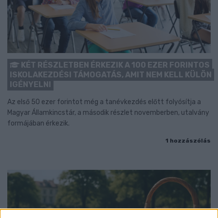
KÉT RÉSZLETBEN ÉRKEZIK A 100 EZER FORINTOS
ISKOLAKEZDÉSI TÁMOGATÁS, AMIT NEM KELL KÜLÖN
IGÉNYELNI
Az első 50 ezer forintot még a tanévkezdés előtt folyósítja a
Magyar Államkincstár, a második részlet novemberben, utalvány
formájában érkezik.
1 hozzászólás