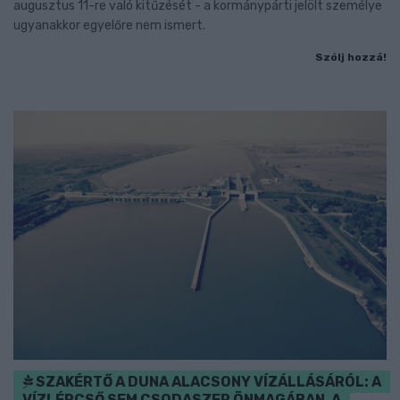
augusztus 11-re való kitűzését - a kormánypárti jelölt személye
ugyanakkor egyelőre nem ismert.
Szólj hozzá!
SZAKÉRTŐ A DUNA ALACSONY VÍZÁLLÁSÁRÓL: A
VÍZLÉPCSŐ SEM CSODASZER ÖNMAGÁBAN, A