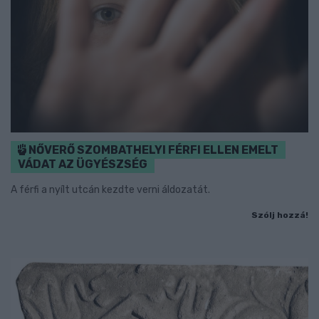
NŐVERŐ SZOMBATHELYI FÉRFI ELLEN EMELT
VÁDAT AZ ÜGYÉSZSÉG
A férfi a nyílt utcán kezdte verni áldozatát.
Szólj hozzá!