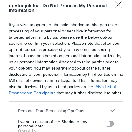
ugytudjuk.hu -
Do Not Process My Personal
Information
If you wish to opt-out of the sale, sharing to third parties, or
processing of your personal or sensitive information for
targeted advertising by us, please use the below opt-out
section to confirm your selection. Please note that after your
opt-out request is processed you may continue seeing
interest-based ads based on personal information utilized by
PIKNIK ITALOK: ÍZEK ÉS ÉLMÉNYEK A SZABADBAN
us or personal information disclosed to third parties prior to
your opt-out. You may separately opt-out of the further
Ahogy tavaszodik és a nap egyre tovább marad velünk, sokaknak
disclosure of your personal information by third parties on the
támad kedve kirándulni a természetbe.
IAB’s list of downstream participants. This information may
also be disclosed by us to third parties on the
IAB’s List of
Szólj hozzá!
Downstream Participants
that may further disclose it to other
third parties.
Please note that this website/app uses one or more Google
Personal Data Processing Opt Outs
services and may gather and store information including but
not limited to your visit or usage behaviour. You may click to
I want to opt-out of the Sharing of my
personal data.
grant or deny consent to Google and its third-party tags to
Opted In