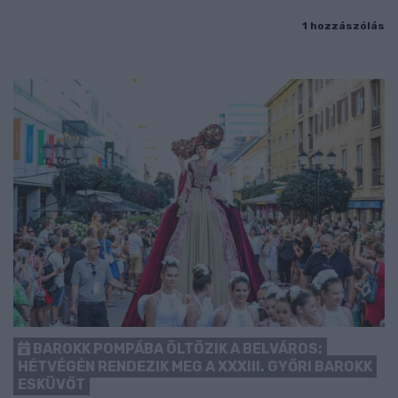
1 hozzászólás
BAROKK POMPÁBA ÖLTÖZIK A BELVÁROS:
HÉTVÉGÉN RENDEZIK MEG A XXXIII. GYŐRI BAROKK
ESKÜVŐT