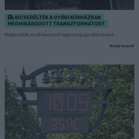
KICSERÉLTÉK A GYŐRI KÓRHÁZBAN
MEGHIBÁSODOTT TRANSZFORMÁTORT
Megkezdték az elhalasztott egészségügyi ellátásokat.
Szólj hozzá!