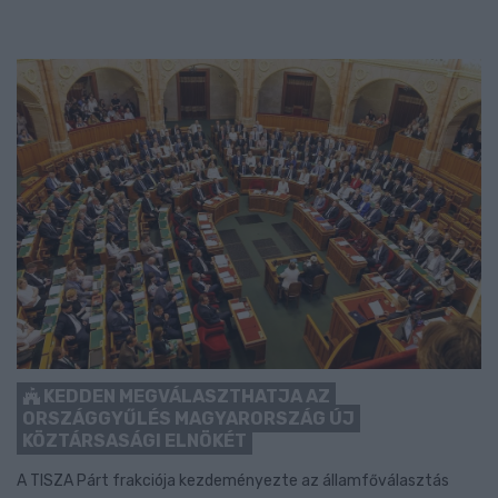
KEDDEN MEGVÁLASZTHATJA AZ
ORSZÁGGYŰLÉS MAGYARORSZÁG ÚJ
KÖZTÁRSASÁGI ELNÖKÉT
A TISZA Párt frakciója kezdeményezte az államfőválasztás