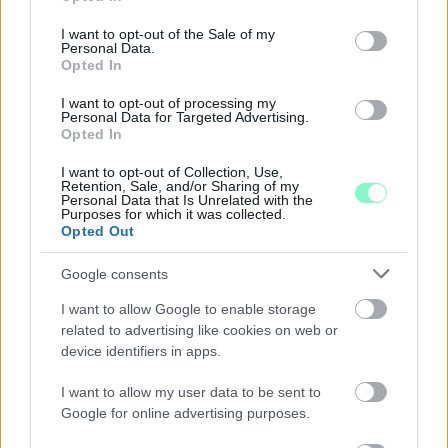
use your data for below specified purposes in below Google
consent section.
I want to opt-out of the Sale of my
Personal Data.
Opted In
I want to opt-out of processing my
Personal Data for Targeted Advertising.
Opted In
I want to opt-out of Collection, Use,
Retention, Sale, and/or Sharing of my
ÖRÖMHÍR: TÍZ ÉVE NEM VOLT ILYEN ALACSONY AZ
Personal Data that Is Unrelated with the
Purposes for which it was collected.
INFLÁCIÓ MAGYARORSZÁGON
Opted Out
Júliusban mindössze 1,2 százalékkal emelkedtek éves
Google consents
összevetésben a fogyasztói árak, miközben az élelmiszerek ára
már csökkent.
I want to allow Google to enable storage
related to advertising like cookies on web or
Szólj hozzá!
device identifiers in apps.
I want to allow my user data to be sent to
Google for online advertising purposes.