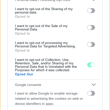
már csökkent.
services and may gather and store information including but
not limited to your visit or usage behaviour. You may click to
I want to opt-out of the Sharing of my
Szólj hozzá!
personal data.
grant or deny consent to Google and its third-party tags to
Opted In
use your data for below specified purposes in below Google
consent section.
I want to opt-out of the Sale of my
Personal Data.
Opted In
I want to opt-out of processing my
Personal Data for Targeted Advertising.
Opted In
I want to opt-out of Collection, Use,
Retention, Sale, and/or Sharing of my
Personal Data that Is Unrelated with the
Purposes for which it was collected.
Opted Out
Google consents
I want to allow Google to enable storage
A BAROKK ÖSSZES ÁRNYALATA ÉS MÉG EGY SOR
related to advertising like cookies on web or
KIVÁLÓ PROGRAM VÁR MINDENKIT EZEN A HÉTVÉGÉN
device identifiers in apps.
GYŐRBEN