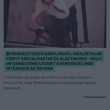
MEGRÁZÓ VIDEÓ BÁBOLNÁRÓL: HAJLÉKTALAN
FÉRFIT BÁNTALMAZTAK ÉS ALÁZTAK MEG - HELYI
INFORMÁCIÓINK SZERINT A RENDŐRSÉG MÁR
INTÉZKEDIK AZ ÜGYBEN
A felvételen egy padon alvó férfit ütnek meg, majd arra
kényszerítik, hogy térdre ereszkedve megcsókolja egyikük
bakancsát.
1 hozzászólás