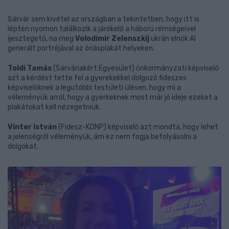
Sárvár sem kivétel az országban a tekintetben, hogy itt is
lépten nyomon találkozik a járókelő a háború rémségeivel
ijesztegető, na meg
Volodimir Zelenszkij
ukrán elnök AI
generált portréjával az óriásplakát helyeken.
Toldi Tamás
(Sárváriakért Egyesület) önkormányzati képviselő
azt a kérdést tette fel a gyerekekkel dolgozó fideszes
képviselőknek a legutóbbi testületi ülésen, hogy mi a
véleményük arról, hogy a gyerkeknek most már jó ideje ezeket a
plakátokat kell nézegetniük.
Vinter István
(Fidesz-KDNP) képviselő azt mondta, hogy lehet
a jelenségről véleményük, ám ez nem fogja befolyásolni a
dolgokat.