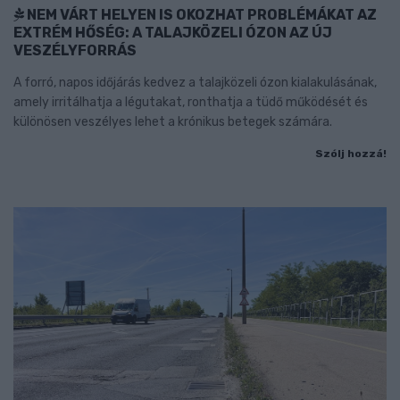
NEM VÁRT HELYEN IS OKOZHAT PROBLÉMÁKAT AZ
EXTRÉM HŐSÉG: A TALAJKÖZELI ÓZON AZ ÚJ
VESZÉLYFORRÁS
A forró, napos időjárás kedvez a talajközeli ózon kialakulásának,
amely irritálhatja a légutakat, ronthatja a tüdő működését és
különösen veszélyes lehet a krónikus betegek számára.
Szólj hozzá!