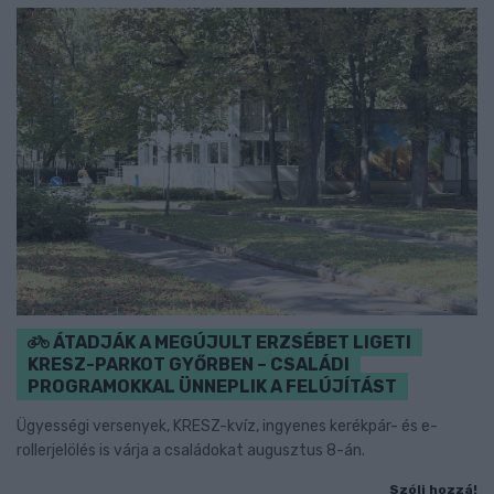
ÁTADJÁK A MEGÚJULT ERZSÉBET LIGETI
KRESZ-PARKOT GYŐRBEN – CSALÁDI
PROGRAMOKKAL ÜNNEPLIK A FELÚJÍTÁST
Ügyességi versenyek, KRESZ-kvíz, ingyenes kerékpár- és e-
rollerjelölés is várja a családokat augusztus 8-án.
Szólj hozzá!