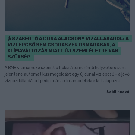
SZAKÉRTŐ A DUNA ALACSONY VÍZÁLLÁSÁRÓL: A
VÍZLÉPCSŐ SEM CSODASZER ÖNMAGÁBAN, A
KLÍMAVÁLTOZÁS MIATT ÚJ SZEMLÉLETRE VAN
SZÜKSÉG
A BME vízmérnöke szerint a Paksi Atomerőmű helyzetére sem
jelentene automatikus megoldást egy új dunai vízlépcső - a jövő
vízgazdálkodását pedig már a klímamodellekre kell alapozni.
Szólj hozzá!