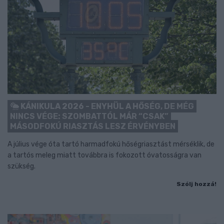
KÁNIKULA 2026 - ENYHÜL A HŐSÉG, DE MÉG
NINCS VÉGE: SZOMBATTÓL MÁR “CSAK”
MÁSODFOKÚ RIASZTÁS LESZ ÉRVÉNYBEN
A július vége óta tartó harmadfokú hőségriasztást mérséklik, de
a tartós meleg miatt továbbra is fokozott óvatosságra van
szükség.
Szólj hozzá!