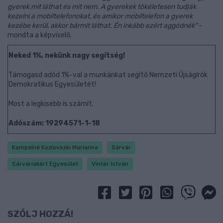
gyerek mit láthat és mit nem. A gyerekek tökéletesen tudják
kezelni a mobiltelefonokat, és amikor mobiltelefon a gyerek
kezébe kerül, akkor bármit láthat. Én inkább ezért aggódnék"
-
mondta a képviselő.
Neked 1%, nekünk nagy segítség!
Támogasd adód 1%-val a munkánkat segítő Nemzeti Újságírók
Demokratikus Egyesületét!
Most a legkisebb is számít.
Adószám: 19294571-1-18
Kampelné Kozlovszki Marianna
Sárvár
Sárváriakért Egyesület
Vinter István
SZÓLJ HOZZÁ!