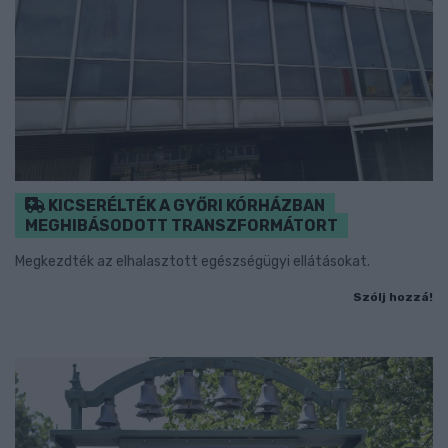
KICSERÉLTÉK A GYŐRI KÓRHÁZBAN
MEGHIBÁSODOTT TRANSZFORMÁTORT
Megkezdték az elhalasztott egészségügyi ellátásokat.
Szólj hozzá!