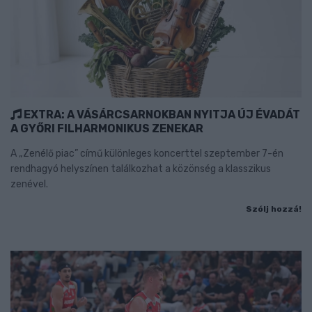
EXTRA: A VÁSÁRCSARNOKBAN NYITJA ÚJ ÉVADÁT
A GYŐRI FILHARMONIKUS ZENEKAR
A „Zenélő piac” című különleges koncerttel szeptember 7-én
rendhagyó helyszínen találkozhat a közönség a klasszikus
zenével.
Szólj hozzá!