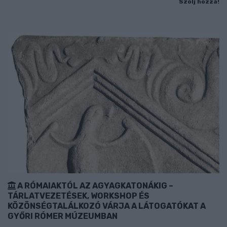
Szólj hozzá!
A RÓMAIAKTÓL AZ AGYAGKATONÁKIG –
TÁRLATVEZETÉSEK, WORKSHOP ÉS
KÖZÖNSÉGTALÁLKOZÓ VÁRJA A LÁTOGATÓKAT A
GYŐRI RÓMER MÚZEUMBAN