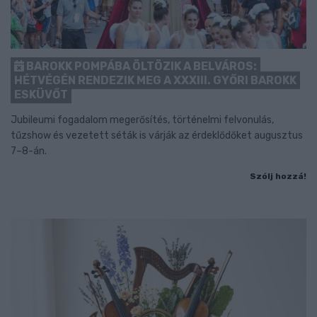
BAROKK POMPÁBA ÖLTÖZIK A BELVÁROS:
HÉTVÉGÉN RENDEZIK MEG A XXXIII. GYŐRI BAROKK
ESKÜVŐT
Jubileumi fogadalom megerősítés, történelmi felvonulás,
tűzshow és vezetett séták is várják az érdeklődőket augusztus
7–8-án.
Szólj hozzá!