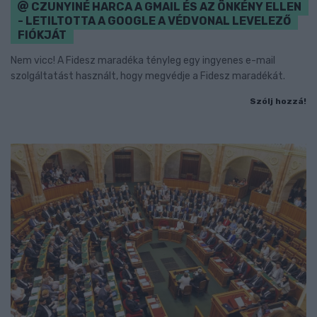
CZUNYINÉ HARCA A GMAIL ÉS AZ ÖNKÉNY ELLEN
- LETILTOTTA A GOOGLE A VÉDVONAL LEVELEZŐ
FIÓKJÁT
Nem vicc! A Fidesz maradéka tényleg egy ingyenes e-mail
szolgáltatást használt, hogy megvédje a Fidesz maradékát.
Szólj hozzá!