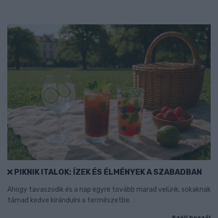
PIKNIK ITALOK: ÍZEK ÉS ÉLMÉNYEK A SZABADBAN
Ahogy tavaszodik és a nap egyre tovább marad velünk, sokaknak
támad kedve kirándulni a természetbe.
Szólj hozzá!