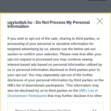
ugytudjuk.hu -
Do Not Process My Personal
Information
If you wish to opt-out of the sale, sharing to third parties, or
processing of your personal or sensitive information for
targeted advertising by us, please use the below opt-out
section to confirm your selection. Please note that after your
opt-out request is processed you may continue seeing
interest-based ads based on personal information utilized by
us or personal information disclosed to third parties prior to
your opt-out. You may separately opt-out of the further
disclosure of your personal information by third parties on the
IAB’s list of downstream participants. This information may
ÖRÖMHÍR: TÍZ ÉVE NEM VOLT ILYEN ALACSONY AZ
also be disclosed by us to third parties on the
IAB’s List of
INFLÁCIÓ MAGYARORSZÁGON
Downstream Participants
that may further disclose it to other
Júliusban mindössze 1,2 százalékkal emelkedtek éves
third parties.
összevetésben a fogyasztói árak, miközben az élelmiszerek ára
Please note that this website/app uses one or more Google
Personal Data Processing Opt Outs