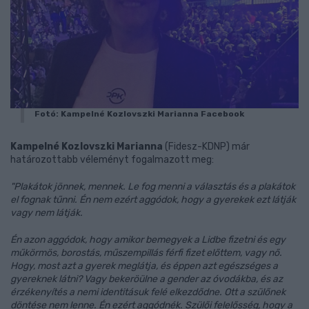
Fotó: Kampelné Kozlovszki Marianna Facebook
Kampelné Kozlovszki Marianna
(Fidesz-KDNP) már
határozottabb véleményt fogalmazott meg:
"Plakátok jönnek, mennek. Le fog menni a választás és a plakátok
el fognak tűnni. Én nem ezért aggódok, hogy a gyerekek ezt látják
vagy nem látják.
Én azon aggódok, hogy amikor bemegyek a Lidbe fizetni és egy
műkörmös, borostás, műszempillás férfi fizet előttem, vagy nő.
Hogy, most azt a gyerek meglátja, és éppen azt egészséges a
gyereknek látni? Vagy bekeröülne a gender az óvodákba, és az
érzékenyítés a nemi identitásuk felé elkezdődne. Ott a szülőnek
döntése nem lenne. Én ezért aggódnék. Szülői felelősség, hogy a