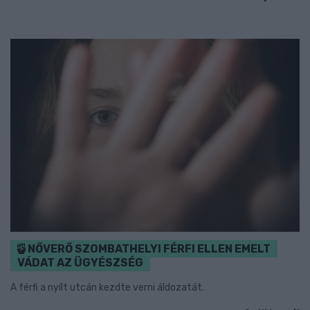
NŐVERŐ SZOMBATHELYI FÉRFI ELLEN EMELT
VÁDAT AZ ÜGYÉSZSÉG
A férfi a nyílt utcán kezdte verni áldozatát.