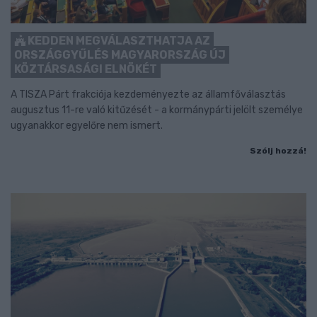
KEDDEN MEGVÁLASZTHATJA AZ
ORSZÁGGYŰLÉS MAGYARORSZÁG ÚJ
KÖZTÁRSASÁGI ELNÖKÉT
A TISZA Párt frakciója kezdeményezte az államfőválasztás
augusztus 11-re való kitűzését - a kormánypárti jelölt személye
ugyanakkor egyelőre nem ismert.
Szólj hozzá!