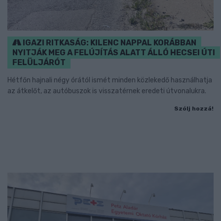
IGAZI RITKASÁG: KILENC NAPPAL KORÁBBAN
NYITJÁK MEG A FELÚJÍTÁS ALATT ÁLLÓ HECSEI ÚTI
FELÜLJÁRÓT
Hétfőn hajnali négy órától ismét minden közlekedő használhatja
az átkelőt, az autóbuszok is visszatérnek eredeti útvonalukra.
Szólj hozzá!