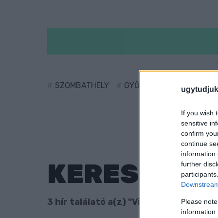
SZOMBATHELY
GYŐR
SÁRVÁR
KÖ
ugytudjuk
If you wish 
sensitive in
confirm you
continue se
information 
KERESÉS
further disc
participants
Downstream 
3 hír találató a(z) "Vinter István" cimk
Please note
information 