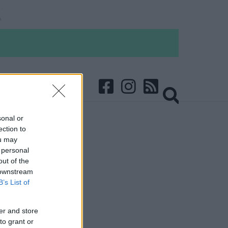
sonal or
ection to
ou may
 personal
out of the
 downstream
B’s List of
er and store
to grant or