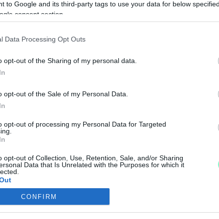
 to Google and its third-party tags to use your data for below specifi
METH RÓBERT ÖNKORMÁNYZATI KÉPVISELŐ KILÉP 
ogle consent section.
l Data Processing Opt Outs
o opt-out of the Sharing of my personal data.
ta fel a “kamu” Magyar Péternek aláírásokat gyűjtő fid
In
FÉRFIT LÁTOTT FIZETNI A SÁRVÁRI LIDLBEN AZ 
o opt-out of the Sale of my Personal Data.
In
to opt-out of processing my Personal Data for Targeted
ing.
In
né Kozlovszki Marianna szerint a gender veszélyes.
o opt-out of Collection, Use, Retention, Sale, and/or Sharing
ersonal Data that Is Unrelated with the Purposes for which it
KARTAK MÉLTATLANSÁGI ELJÁRÁST KEZDEMÉNYEZN
lected.
Out
ISTVÁN, ELLENZÉKI KÉPVISELŐVEL SZEMBEN
CONFIRM
consents