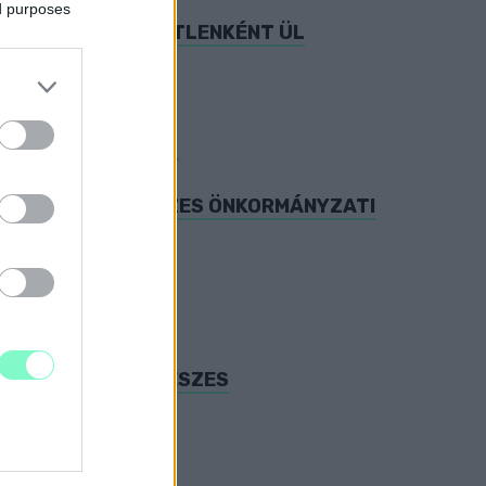
ed purposes
A PÁRTBÓL, FÜGGETLENKÉNT ÜL
eszes Varga Károlyt.
EGYIK HELYI FIDESZES ÖNKORMÁNYZATI
I A SÁRVÁRI FIDESZES