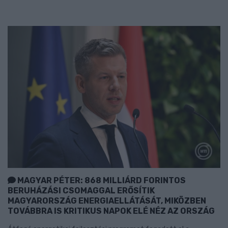
MAGYAR PÉTER: 868 MILLIÁRD FORINTOS
BERUHÁZÁSI CSOMAGGAL ERŐSÍTIK
MAGYARORSZÁG ENERGIAELLÁTÁSÁT, MIKÖZBEN
TOVÁBBRA IS KRITIKUS NAPOK ELÉ NÉZ AZ ORSZÁG