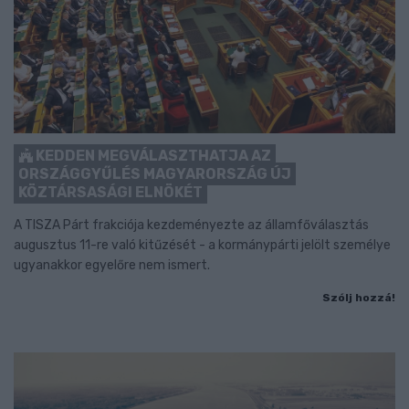
KEDDEN MEGVÁLASZTHATJA AZ
ORSZÁGGYŰLÉS MAGYARORSZÁG ÚJ
KÖZTÁRSASÁGI ELNÖKÉT
A TISZA Párt frakciója kezdeményezte az államfőválasztás
augusztus 11-re való kitűzését - a kormánypárti jelölt személye
ugyanakkor egyelőre nem ismert.
Szólj hozzá!