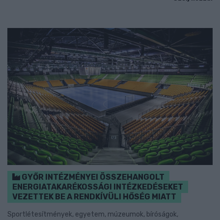
GYŐR INTÉZMÉNYEI ÖSSZEHANGOLT
ENERGIATAKARÉKOSSÁGI INTÉZKEDÉSEKET
VEZETTEK BE A RENDKÍVÜLI HŐSÉG MIATT
Sportlétesítmények, egyetem, múzeumok, bíróságok,