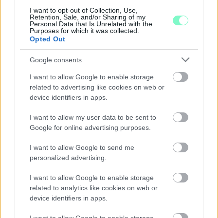
I want to opt-out of Collection, Use,
A RÓMAIAKTÓL AZ AGYAGKATONÁKIG –
Retention, Sale, and/or Sharing of my
TÁRLATVEZETÉSEK, WORKSHOP ÉS
Personal Data that Is Unrelated with the
Purposes for which it was collected.
KÖZÖNSÉGTALÁLKOZÓ VÁRJA A LÁTOGATÓKAT A
Opted Out
GYŐRI RÓMER MÚZEUMBAN
Google consents
Ingyenes programokkal és különleges kiállításokkal készülnek a
hét második felére, a hőségriadó idején ráadásul a Várkazamata
I want to allow Google to enable storage
– Kőtár is díjmentesen látogatható.
related to advertising like cookies on web or
device identifiers in apps.
Szólj hozzá!
I want to allow my user data to be sent to
Google for online advertising purposes.
I want to allow Google to send me
personalized advertising.
I want to allow Google to enable storage
related to analytics like cookies on web or
device identifiers in apps.