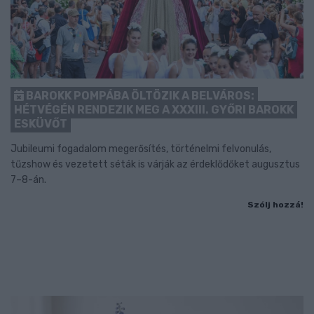
BAROKK POMPÁBA ÖLTÖZIK A BELVÁROS:
HÉTVÉGÉN RENDEZIK MEG A XXXIII. GYŐRI BAROKK
ESKÜVŐT
Jubileumi fogadalom megerősítés, történelmi felvonulás,
tűzshow és vezetett séták is várják az érdeklődőket augusztus
7–8-án.
Szólj hozzá!