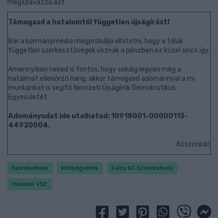
megszavazza azt.
Támogasd a hatalomtól független újságírást!
Bár a kormánymédia megpróbálja elhitetni, hogy a tőlük
független szerkesztőségek úsznak a pénzben ez közel sincs így.
Amennyiben neked is fontos, hogy sokáig legyen még a
hatalmat ellenőrző hang, akkor támogasd adománnyal a mi
munkánkat is segítő Nemzeti Újságírók Demokratikus
Egyesületét.
Adományodat ide utalhatod: 10918001-00000113-
44920004.
Köszönjük!
Szombathely
költségvetés
Falco KC Szombathely
Haladás VSE