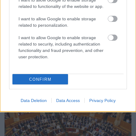
I want to allow Google to enable storage
related to functionality of the website or app.
I want to allow Google to enable storage
related to personalization.
CZUNYINÉ HARCA A GMAIL ÉS AZ ÖNKÉNY ELLEN
I want to allow Google to enable storage
- LETILTOTTA A GOOGLE A VÉDVONAL LEVELEZŐ
related to security, including authentication
FIÓKJÁT
functionality and fraud prevention, and other
user protection.
Nem vicc! A Fidesz maradéka tényleg egy ingyenes e-mail
szolgáltatást használt, hogy megvédje a Fidesz maradékát.
Szólj hozzá!
CONFIRM
Data Deletion
Data Access
Privacy Policy