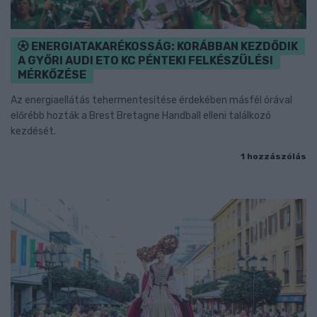
ENERGIATAKARÉKOSSÁG: KORÁBBAN KEZDŐDIK
A GYŐRI AUDI ETO KC PÉNTEKI FELKÉSZÜLÉSI
MÉRKŐZÉSE
Az energiaellátás tehermentesítése érdekében másfél órával
előrébb hozták a Brest Bretagne Handball elleni találkozó
kezdését.
1 hozzászólás