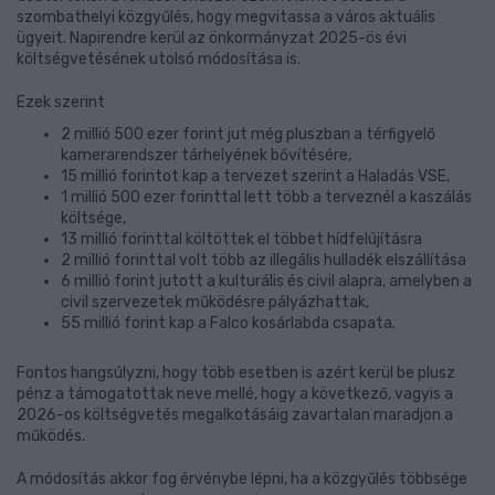
szombathelyi közgyűlés, hogy megvitassa a város aktuális
ügyeit. Napirendre kerül az önkormányzat 2025-ös évi
költségvetésének utolsó módosítása is.
Ezek szerint
2 millió 500 ezer forint jut még pluszban a térfigyelő
kamerarendszer tárhelyének bővítésére,
15 millió forintot kap a tervezet szerint a Haladás VSE,
1 millió 500 ezer forinttal lett több a terveznél a kaszálás
költsége,
13 millió forinttal költöttek el többet hídfelújításra
2 millió forinttal volt több az illegális hulladék elszállítása
6 millió forint jutott a kulturális és civil alapra, amelyben a
civil szervezetek működésre pályázhattak,
55 millió forint kap a Falco kosárlabda csapata.
Fontos hangsúlyzni, hogy több esetben is azért kerül be plusz
pénz a támogatottak neve mellé, hogy a következő, vagyis a
2026-os költségvetés megalkotásáig zavartalan maradjon a
működés.
A módosítás akkor fog érvénybe lépni, ha a közgyűlés többsége