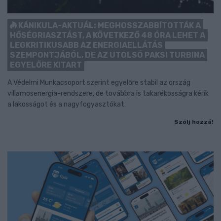
KÁNIKULA-AKTUÁL: MEGHOSSZABBÍTOTTÁK A
HŐSÉGRIASZTÁST, A KÖVETKEZŐ 48 ÓRA LEHET A
LEGKRITIKUSABB AZ ENERGIAELLÁTÁS
SZEMPONTJÁBÓL, DE AZ UTOLSÓ PAKSI TURBINA
EGYELŐRE KITART
A Védelmi Munkacsoport szerint egyelőre stabil az ország
villamosenergia-rendszere, de továbbra is takarékosságra kérik
a lakosságot és a nagyfogyasztókat.
Szólj hozzá!