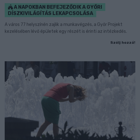
A NAPOKBAN BEFEJEZŐDIK A GYŐRI
DÍSZKIVILÁGÍTÁS LEKAPCSOLÁSA
A város 77 helyszínén zajlik a munkavégzés, a Győr Projekt
kezelésében lévő épületek egy részét is érinti az intézkedés.
Szólj hozzá!