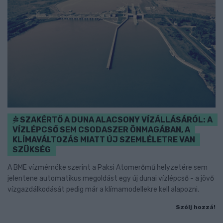
SZAKÉRTŐ A DUNA ALACSONY VÍZÁLLÁSÁRÓL: A
VÍZLÉPCSŐ SEM CSODASZER ÖNMAGÁBAN, A
KLÍMAVÁLTOZÁS MIATT ÚJ SZEMLÉLETRE VAN
SZÜKSÉG
A BME vízmérnöke szerint a Paksi Atomerőmű helyzetére sem
jelentene automatikus megoldást egy új dunai vízlépcső - a jövő
vízgazdálkodását pedig már a klímamodellekre kell alapozni.
Szólj hozzá!