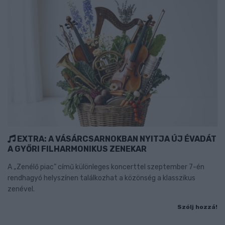
EXTRA: A VÁSÁRCSARNOKBAN NYITJA ÚJ ÉVADÁT
A GYŐRI FILHARMONIKUS ZENEKAR
A „Zenélő piac” című különleges koncerttel szeptember 7-én
rendhagyó helyszínen találkozhat a közönség a klasszikus
zenével.
Szólj hozzá!