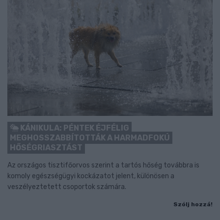
KÁNIKULA: PÉNTEK ÉJFÉLIG
MEGHOSSZABBÍTOTTÁK A HARMADFOKÚ
HŐSÉGRIASZTÁST
Az országos tisztifőorvos szerint a tartós hőség továbbra is
komoly egészségügyi kockázatot jelent, különösen a
veszélyeztetett csoportok számára.
Szólj hozzá!