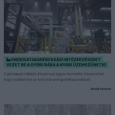
ENERGIATAKARÉKOSSÁGI INTÉZKEDÉSEKET
VEZET BE A GYŐRI RÁBA A NYÁRI ÜZEMSZÜNETIG
A járműipari vállalat átszervezi egyes termelési folyamatait,
hogy csökkentse az esti órák energiafelhasználását.
Szólj hozzá!