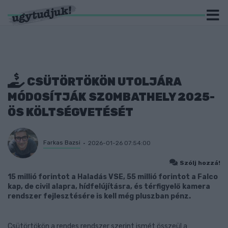
CSÜTÖRTÖKÖN UTOLJÁRA
MÓDOSÍTJÁK SZOMBATHELY 2025-
ÖS KÖLTSÉGVETÉSÉT
Farkas Bazsi
2026-01-26 07:54:00
Szólj hozzá!
15 millió forintot a Haladás VSE, 55 millió forintot a Falco
kap, de civil alapra, hídfelújításra, és térfigyelő kamera
rendszer fejlesztésére is kell még pluszban pénz.
Csütörtökön a rendes rendszer szerint ismét összeül a