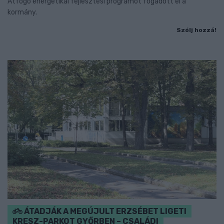
Átfogó energetikai fejlesztési programot fogadott el a
kormány.
Szólj hozzá!
ÁTADJÁK A MEGÚJULT ERZSÉBET LIGETI
KRESZ-PARKOT GYŐRBEN – CSALÁDI