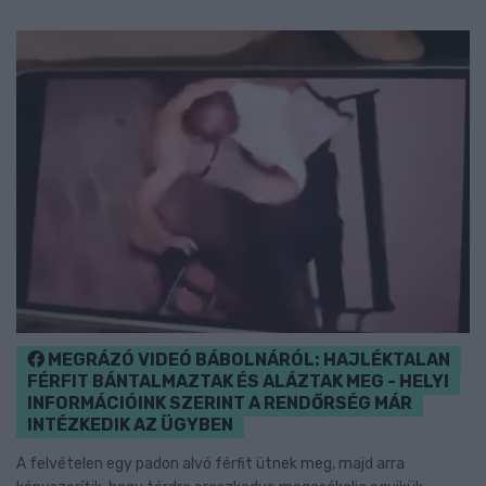
MEGRÁZÓ VIDEÓ BÁBOLNÁRÓL: HAJLÉKTALAN
FÉRFIT BÁNTALMAZTAK ÉS ALÁZTAK MEG - HELYI
INFORMÁCIÓINK SZERINT A RENDŐRSÉG MÁR
INTÉZKEDIK AZ ÜGYBEN
A felvételen egy padon alvó férfit ütnek meg, majd arra