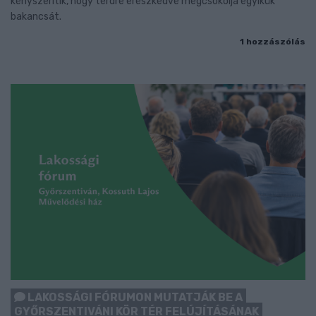
kényszerítik, hogy térdre ereszkedve megcsókolja egyikük
bakancsát.
1 hozzászólás
LAKOSSÁGI FÓRUMON MUTATJÁK BE A
GYŐRSZENTIVÁNI KÖR TÉR FELÚJÍTÁSÁNAK