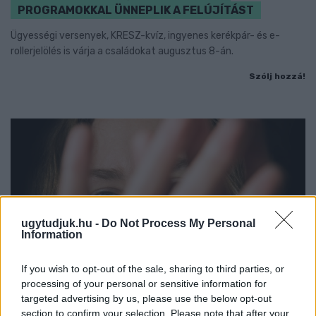
PROGRAMOKKAL ÜNNEPLIK A FELÚJÍTÁST
Ügyességi versenyek, KRESZ-kvíz, ingyenes kerékpár- és e-
rollerjelölés is várja a családokat augusztus 8-án.
Szólj hozzá!
ugytudjuk.hu -
Do Not Process My Personal
Information
If you wish to opt-out of the sale, sharing to third parties, or
processing of your personal or sensitive information for
targeted advertising by us, please use the below opt-out
section to confirm your selection. Please note that after your