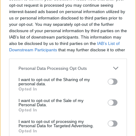
opt-out request is processed you may continue seeing
NŐVERŐ SZOMBATHELYI FÉRFI ELLEN EMELT
interest-based ads based on personal information utilized by
VÁDAT AZ ÜGYÉSZSÉG
us or personal information disclosed to third parties prior to
A férfi a nyílt utcán kezdte verni áldozatát.
your opt-out. You may separately opt-out of the further
disclosure of your personal information by third parties on the
Szólj hozzá!
IAB’s list of downstream participants. This information may
also be disclosed by us to third parties on the
IAB’s List of
Downstream Participants
that may further disclose it to other
third parties.
Please note that this website/app uses one or more Google
Personal Data Processing Opt Outs
services and may gather and store information including but
not limited to your visit or usage behaviour. You may click to
I want to opt-out of the Sharing of my
personal data.
grant or deny consent to Google and its third-party tags to
Opted In
use your data for below specified purposes in below Google
consent section.
I want to opt-out of the Sale of my
Personal Data.
Opted In
I want to opt-out of processing my
Personal Data for Targeted Advertising.
Opted In