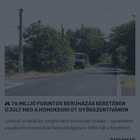
76 MILLIÓ FORINTOS BERUHÁZÁS KERETÉBEN
ÚJULT MEG A HOMOKSORI ÚT GYŐRSZENTIVÁNON
Lezárult a felújítás, megtörtént a műszaki átadás - ugyanakkor
a padka murvázásának hiányosságaira is felhívták a figyelmet.
Szólj hozzá!