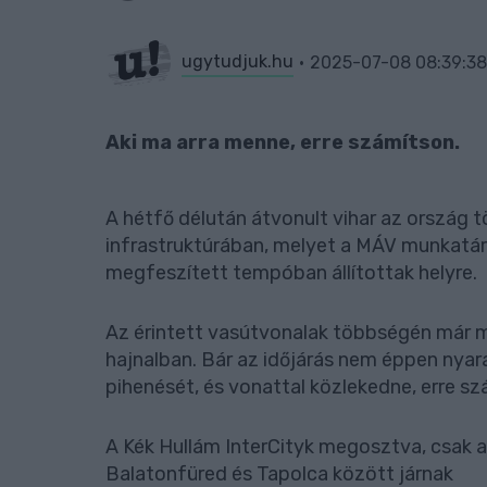
ugytudjuk.hu
2025-07-08 08:39:38
Aki ma arra menne, erre számítson.
A hétfő délután átvonult vihar az ország t
infrastruktúrában, melyet a MÁV munkatárs
megfeszített tempóban állítottak helyre.
Az érintett vasútvonalak többségén már m
hajnalban. Bár az időjárás nem éppen nyara
pihenését, és vonattal közlekedne, erre sz
A Kék Hullám InterCityk megosztva, csak a
Balatonfüred és Tapolca között járnak