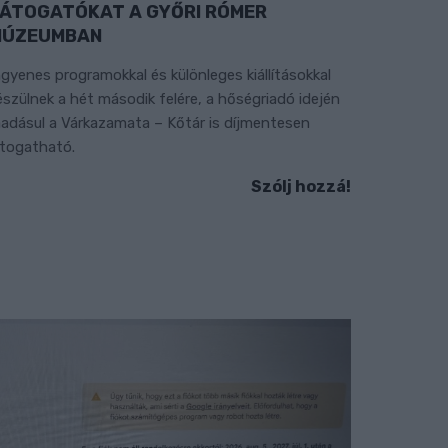
ÁTOGATÓKAT A GYŐRI RÓMER
MÚZEUMBAN
ngyenes programokkal és különleges kiállításokkal
észülnek a hét második felére, a hőségriadó idején
áadásul a Várkazamata – Kőtár is díjmentesen
átogatható.
Szólj hozzá!