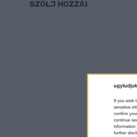
SZÓLJ HOZZÁ!
ugytudjuk
If you wish 
sensitive in
confirm you
continue se
information 
further disc