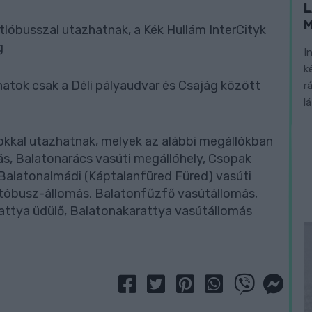
L
lóbusszal utazhatnak, a Kék Hullám InterCityk
g
I
k
natok csak a Déli pályaudvar és Csajág között
r
l
kkal utazhatnak, melyek az alábbi megállókban
s, Balatonarács vasúti megállóhely, Csopak
 Balatonalmádi (Káptalanfüred Füred) vasúti
Autóbusz-állomás, Balatonfűzfő vasútállomás,
attya üdülő, Balatonakarattya vasútállomás