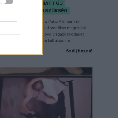
KLÍMAVÁLTOZÁS MIATT ÚJ
SZEMLÉLETRE VAN SZÜKSÉG
 BME vízmérnöke szerint a Paksi Atomerőmű
elyzetére sem jelentene automatikus megoldást
gy új dunai vízlépcső - a jövő vízgazdálkodását
edig már a klímamodellekre kell alapozni.
Szólj hozzá!