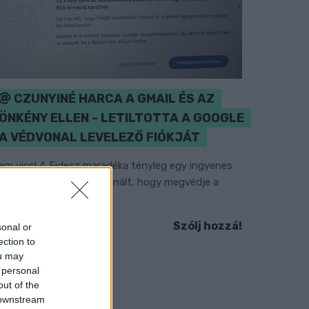
CZUNYINÉ HARCA A GMAIL ÉS AZ
ÖNKÉNY ELLEN - LETILTOTTA A GOOGLE
A VÉDVONAL LEVELEZŐ FIÓKJÁT
em vicc! A Fidesz maradéka tényleg egy ingyenes
-mail szolgáltatást használt, hogy megvédje a
idesz maradékát.
Szólj hozzá!
sonal or
ection to
ou may
 personal
out of the
 downstream