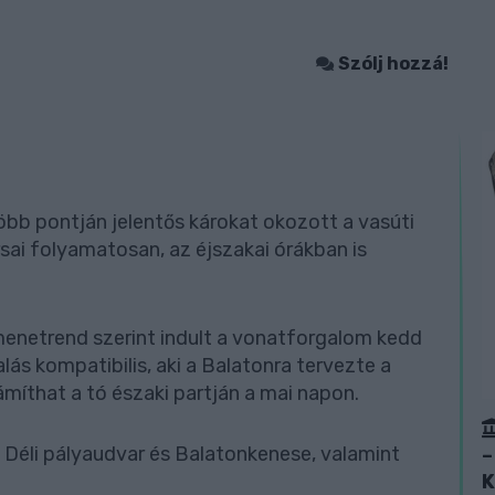
Szólj hozzá!
öbb pontján jelentős károkat okozott a vasúti
ai folyamatosan, az éjszakai órákban is
enetrend szerint indult a vonatforgalom kedd
lás kompatibilis, aki a Balatonra tervezte a
ámíthat a tó északi partján a mai napon.
 Déli pályaudvar és Balatonkenese, valamint
–
K