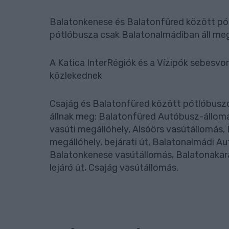
Balatonkenese és Balatonfüred között pót
pótlóbusza csak Balatonalmádiban áll me
A Katica InterRégiók és a Vízipók sebesvo
közlekednek
Csajág és Balatonfüred között pótlóbuszo
állnak meg: Balatonfüred Autóbusz-állomá
vasúti megállóhely, Alsóörs vasútállomás,
megállóhely, bejárati út, Balatonalmádi 
Balatonkenese vasútállomás, Balatonakar
lejáró út, Csajág vasútállomás.