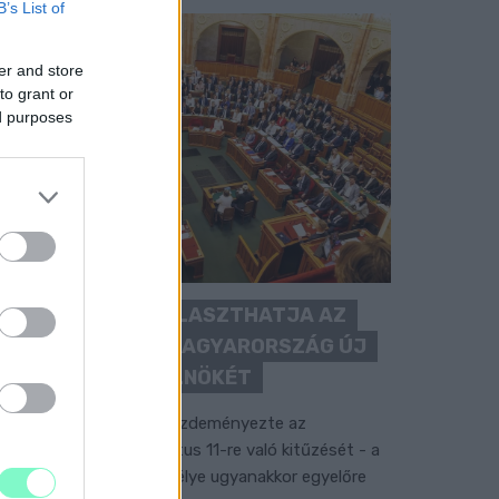
B’s List of
er and store
to grant or
ed purposes
KEDDEN MEGVÁLASZTHATJA AZ
ORSZÁGGYŰLÉS MAGYARORSZÁG ÚJ
KÖZTÁRSASÁGI ELNÖKÉT
 TISZA Párt frakciója kezdeményezte az
llamfőválasztás augusztus 11-re való kitűzését - a
ormánypárti jelölt személye ugyanakkor egyelőre