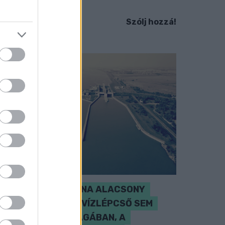
em ismert.
Szólj hozzá!
SZAKÉRTŐ A DUNA ALACSONY
VÍZÁLLÁSÁRÓL: A VÍZLÉPCSŐ SEM
CSODASZER ÖNMAGÁBAN, A