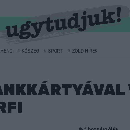
RMEND
KŐSZEG
SPORT
ZÖLD HÍREK
ANKKÁRTYÁVAL
RFI
1 hozzászólás