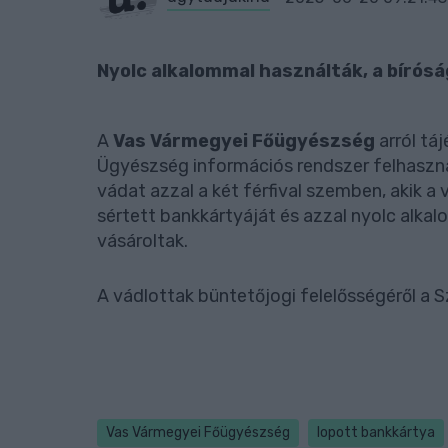
Nyolc alkalommal használták, a bírósá
A
Vas Vármegyei Főügyészség
arról tá
Ügyészség információs rendszer felhaszná
vádat azzal a két férfival szemben, akik a
sértett bankkártyáját és azzal nyolc alka
vásároltak.
A vádlottak büntetőjogi felelősségéről a 
Vas Vármegyei Főügyészség
lopott bankkártya