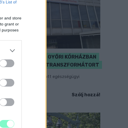
B’s List of
er and store
to grant or
ed purposes
KICSERÉLTÉK A GYŐRI KÓRHÁZBAN
MEGHIBÁSODOTT TRANSZFORMÁTORT
egkezdték az elhalasztott egészségügyi
llátásokat.
Szólj hozzá!