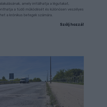
ialakulásának, amely irritálhatja a légutakat,
onthatja a tüdő működését és különösen veszélyes
ehet a krónikus betegek számára.
Szólj hozzá!