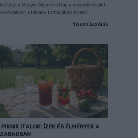
olyósítja a Magyar Államkincstár, a második részlet
ovemberben, utalvány formájában érkezik.
1 hozzászólás
PIKNIK ITALOK: ÍZEK ÉS ÉLMÉNYEK A
SZABADBAN