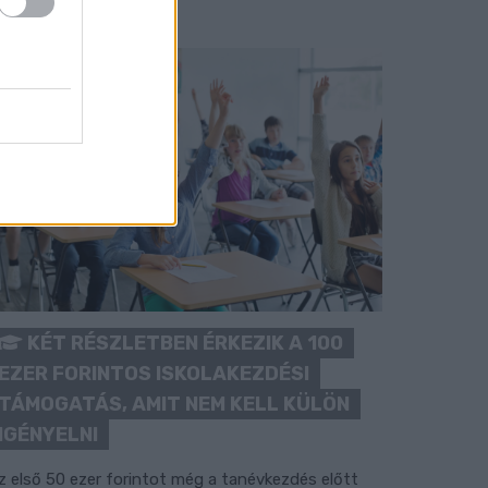
KÉT RÉSZLETBEN ÉRKEZIK A 100
EZER FORINTOS ISKOLAKEZDÉSI
TÁMOGATÁS, AMIT NEM KELL KÜLÖN
IGÉNYELNI
z első 50 ezer forintot még a tanévkezdés előtt