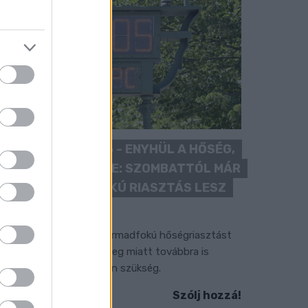
KÁNIKULA 2026 - ENYHÜL A HŐSÉG,
DE MÉG NINCS VÉGE: SZOMBATTÓL MÁR
“CSAK” MÁSODFOKÚ RIASZTÁS LESZ
ÉRVÉNYBEN
 július vége óta tartó harmadfokú hőségriasztást
érséklik, de a tartós meleg miatt továbbra is
okozott óvatosságra van szükség.
Szólj hozzá!