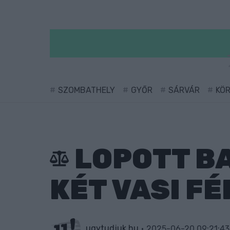
SZOMBATHELY
GYŐR
SÁRVÁR
KÖ
LOPOTT B
KÉT VASI FÉ
ugytudjuk.hu
2025-06-20 09:21:43