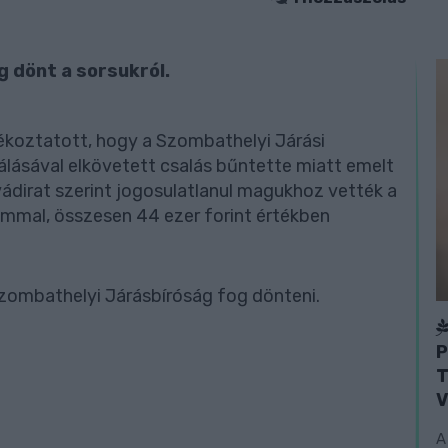
g dönt a sorsukról.
jékoztatott, hogy a Szombathelyi Járási
lásával elkövetett csalás bűntette miatt emelt
 vádirat szerint jogosulatlanul magukhoz vették a
lommal, összesen 44 ezer forint értékben
Szombathelyi Járásbíróság fog dönteni.
P
T
V
A