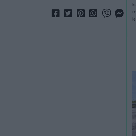
k
r
l