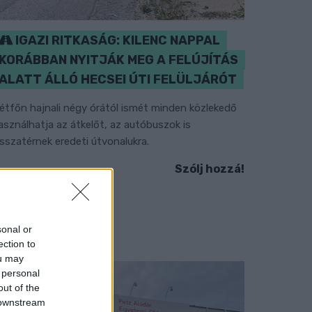
IGAZI RITKASÁG: KILENC NAPPAL
KORÁBBAN NYITJÁK MEG A FELÚJÍTÁS
ALATT ÁLLÓ HECSEI ÚTI FELÜLJÁRÓT
étfőn hajnali négy órától ismét minden közlekedő
asználhatja az átkelőt, az autóbuszok is
isszatérnek eredeti útvonalukra.
Szólj hozzá!
sonal or
ection to
ou may
 personal
out of the
 downstream