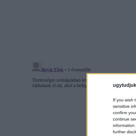
ugytudjuk
If you wish 
sensitive in
confirm you
continue se
information 
further disc