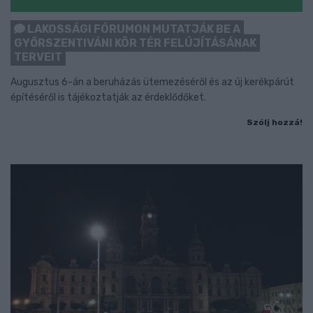
LAKOSSÁGI FÓRUMON MUTATJÁK BE A
GYŐRSZENTIVÁNI KÖR TÉR FELÚJÍTÁSÁNAK
TERVEIT
Augusztus 6-án a beruházás ütemezéséről és az új kerékpárút
építéséről is tájékoztatják az érdeklődőket.
Szólj hozzá!