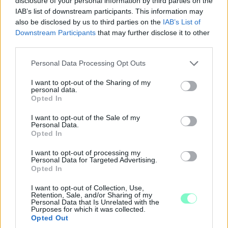
disclosure of your personal information by third parties on the
IAB’s list of downstream participants. This information may
also be disclosed by us to third parties on the
IAB’s List of
Downstream Participants
that may further disclose it to other
third parties.
Please note that this website/app uses one or more Google
Personal Data Processing Opt Outs
services and may gather and store information including but
not limited to your visit or usage behaviour. You may click to
I want to opt-out of the Sharing of my
personal data.
grant or deny consent to Google and its third-party tags to
Opted In
use your data for below specified purposes in below Google
consent section.
I want to opt-out of the Sale of my
Personal Data.
Opted In
BAROKK POMPÁBA ÖLTÖZIK A BELVÁROS:
HÉTVÉGÉN RENDEZIK MEG A XXXIII. GYŐRI BAROKK
I want to opt-out of processing my
ESKÜVŐT
Personal Data for Targeted Advertising.
Opted In
Jubileumi fogadalom megerősítés, történelmi felvonulás,
I want to opt-out of Collection, Use,
tűzshow és vezetett séták is várják az érdeklődőket augusztus
Retention, Sale, and/or Sharing of my
7–8-án.
Personal Data that Is Unrelated with the
Purposes for which it was collected.
Opted Out
Szólj hozzá!