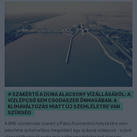
SZAKÉRTŐ A DUNA ALACSONY VÍZÁLLÁSÁRÓL: A
VÍZLÉPCSŐ SEM CSODASZER ÖNMAGÁBAN, A
KLÍMAVÁLTOZÁS MIATT ÚJ SZEMLÉLETRE VAN
SZÜKSÉG
A BME vízmérnöke szerint a Paksi Atomerőmű helyzetére sem
jelentene automatikus megoldást egy új dunai vízlépcső - a jövő