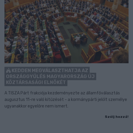
KEDDEN MEGVÁLASZTHATJA AZ
ORSZÁGGYŰLÉS MAGYARORSZÁG ÚJ
KÖZTÁRSASÁGI ELNÖKÉT
A TISZA Párt frakciója kezdeményezte az államfőválasztás
augusztus 11-re való kitűzését - a kormánypárti jelölt személye
ugyanakkor egyelőre nem ismert.
Szólj hozzá!