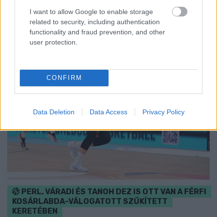
I want to allow Google to enable storage
Szólj hozzá!
related to security, including authentication
functionality and fraud prevention, and other
user protection.
CONFIRM
Data Deletion
Data Access
Privacy Policy
PERL, VÁRADI ÉS TANOH DEZ IS OTT VAN A FÉRFI
KOSÁRLABDA-VÁLOGATOTT SZŰKÍTETT
KERETÉBEN