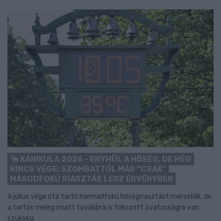
KÁNIKULA 2026 - ENYHÜL A HŐSÉG, DE MÉG
NINCS VÉGE: SZOMBATTÓL MÁR “CSAK”
MÁSODFOKÚ RIASZTÁS LESZ ÉRVÉNYBEN
A július vége óta tartó harmadfokú hőségriasztást mérséklik, de
a tartós meleg miatt továbbra is fokozott óvatosságra van
szükség.