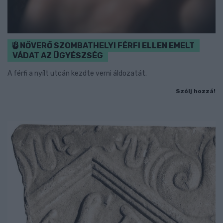
NŐVERŐ SZOMBATHELYI FÉRFI ELLEN EMELT
VÁDAT AZ ÜGYÉSZSÉG
A férfi a nyílt utcán kezdte verni áldozatát.
Szólj hozzá!