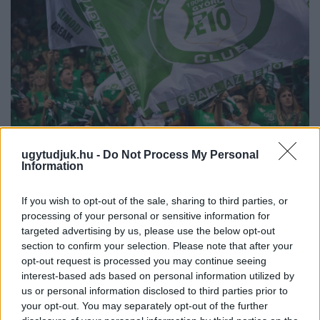
ENERGIATAKARÉKOSSÁG: KORÁBBAN KEZDŐDIK
ugytudjuk.hu -
Do Not Process My Personal
A GYŐRI AUDI ETO KC PÉNTEKI FELKÉSZÜLÉSI
Information
MÉRKŐZÉSE
Az energiaellátás tehermentesítése érdekében másfél órával
If you wish to opt-out of the sale, sharing to third parties, or
előrébb hozták a Brest Bretagne Handball elleni találkozó
processing of your personal or sensitive information for
targeted advertising by us, please use the below opt-out
kezdését.
section to confirm your selection. Please note that after your
1 hozzászólás
opt-out request is processed you may continue seeing
interest-based ads based on personal information utilized by
us or personal information disclosed to third parties prior to
your opt-out. You may separately opt-out of the further