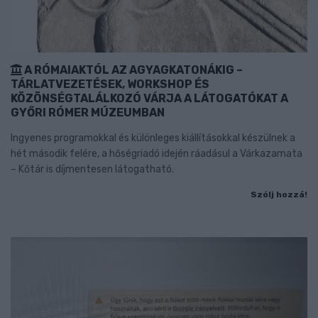
A RÓMAIAKTÓL AZ AGYAGKATONÁKIG –
TÁRLATVEZETÉSEK, WORKSHOP ÉS
KÖZÖNSÉGTALÁLKOZÓ VÁRJA A LÁTOGATÓKAT A
GYŐRI RÓMER MÚZEUMBAN
Ingyenes programokkal és különleges kiállításokkal készülnek a
hét második felére, a hőségriadó idején ráadásul a Várkazamata
– Kőtár is díjmentesen látogatható.
Szólj hozzá!