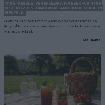
KÉT RÉSZLETBEN ÉRKEZIK A 100 EZER FORINTOS
ISKOLAKEZDÉSI TÁMOGATÁS, AMIT NEM KELL KÜLÖN
IGÉNYELNI
Az első 50 ezer forintot még a tanévkezdés előtt folyósítja a
Magyar Államkincstár, a második részlet novemberben, utalvány
formájában érkezik.
Szólj hozzá!