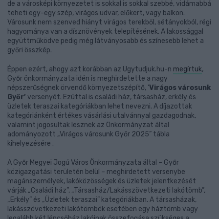
de a városképi környezetet is sokkal is sokkal szebbé, vidámabbá
teheti egy-egy szép, virágos udvar, előkert, vagy balkon.
Városunk nem szenved hiányt virágos terekből, sétányokból, régi
hagyománya van a dísznövények telepítésének. A lakossággal
együttműködve pedig még látványosabb és színesebb lehet a
győri összkép.
Éppen ezért, ahogy azt korábban az Ugytudjuk.hu-n
megírtuk
,
Győr önkormányzata idén is meghirdetette a nagy
népszerűségnek örvendő környezetszépítő, '
Virágos városunk
Győr’
versenyét. Ezúttal is családi ház, társasház, erkély és
üzletek teraszai kategóriákban lehet nevezni. A díjazottak
kategóriánként értékes vásárlási utalvánnyal gazdagodnak,
valamint jogosultak lesznek az Önkormányzat által
adományozott „Virágos városunk Győr 2025” tábla
kihelyezésére .
A Győr Megyei Jogú Város Önkormányzata által – Győr
közigazgatási területén belül – meghirdetett versenybe
magánszemélyek, lakóközösségek és üzletek jelentkezését
várják „Családi ház”, „Társasház/Lakásszövetkezeti lakótömb”,
„Erkély” és „Üzletek teraszai” kategóriákban. A társasházak,
lakásszövetkezeti lakótömbök esetében egy háztömb vagy
legalább két lépcsőház lakóinak összefogása szükséges a