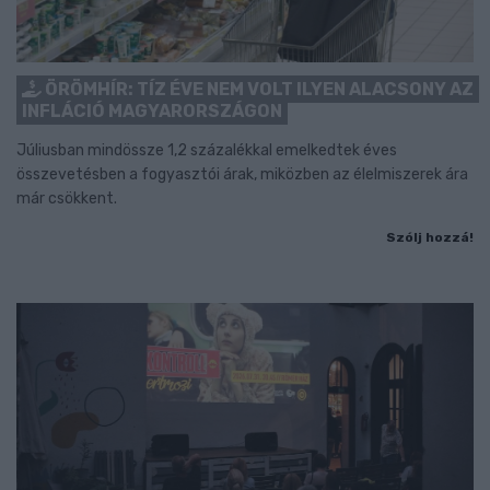
ÖRÖMHÍR: TÍZ ÉVE NEM VOLT ILYEN ALACSONY AZ
INFLÁCIÓ MAGYARORSZÁGON
Júliusban mindössze 1,2 százalékkal emelkedtek éves
összevetésben a fogyasztói árak, miközben az élelmiszerek ára
már csökkent.
Szólj hozzá!