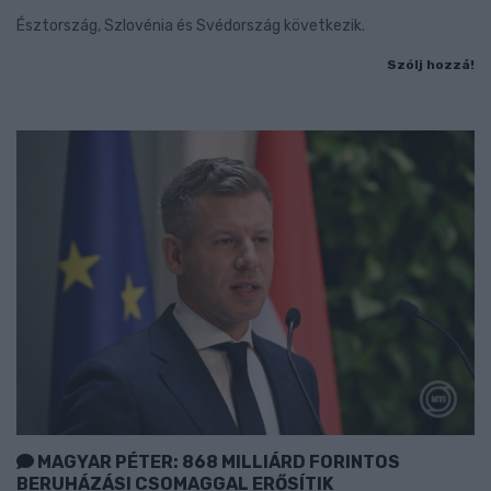
Észtország, Szlovénia és Svédország következik.
Szólj hozzá!
MAGYAR PÉTER: 868 MILLIÁRD FORINTOS
BERUHÁZÁSI CSOMAGGAL ERŐSÍTIK