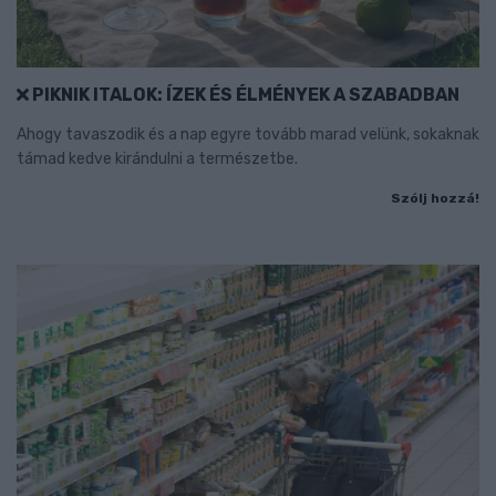
PIKNIK ITALOK: ÍZEK ÉS ÉLMÉNYEK A SZABADBAN
Ahogy tavaszodik és a nap egyre tovább marad velünk, sokaknak
támad kedve kirándulni a természetbe.
Szólj hozzá!