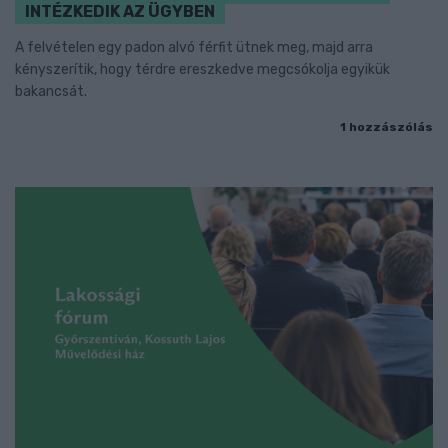
INTÉZKEDIK AZ ÜGYBEN
A felvételen egy padon alvó férfit ütnek meg, majd arra
kényszerítik, hogy térdre ereszkedve megcsókolja egyikük
bakancsát.
1 hozzászólás