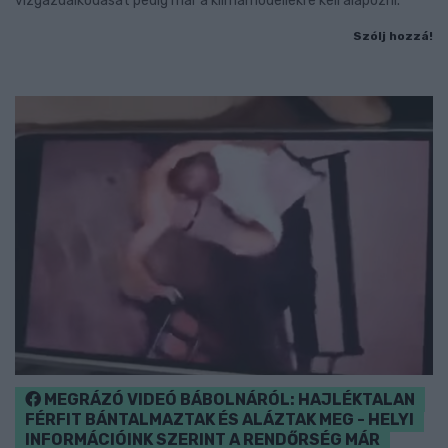
vízgazdálkodását pedig már a klímamodellekre kell alapozni.
Szólj hozzá!
MEGRÁZÓ VIDEÓ BÁBOLNÁRÓL: HAJLÉKTALAN
FÉRFIT BÁNTALMAZTAK ÉS ALÁZTAK MEG - HELYI
INFORMÁCIÓINK SZERINT A RENDŐRSÉG MÁR