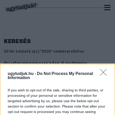
KERESÉS
50 hír találató a(z) "2025" cimkével ellátva.
ÉV VÉGI PROGRAMAJÁNLÓ GYŐRBEN
2025. december. 30. 16:27
ugytudjuk.hu -
Do Not Process My Personal
Nem kell otthon ülni Szilveszterkor sem.
Information
SZERINTED MI VOLT A LEGINKÁBB „RAGE BAIT”
2025-BEN?
If you wish to opt-out of the sale, sharing to third parties, or
processing of your personal or sensitive information for
2025. december. 01. 16:04
targeted advertising by us, please use the below opt-out
Ez a kifejezés lett az év szava, ami a szándékosan dühöt keltő
section to confirm your selection. Please note that after your
provokációt jelenti.
opt-out request is processed you may continue seeing
OKTÓBERBEN SEM CSÖKKENT AZ INFLÁCIÓ