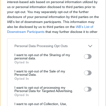
interest-based ads based on personal information utilized by
2025. november. 11. 12:21
us or personal information disclosed to third parties prior to
Harmadik hónapja 4,3 százalékon toporog az árindex.
your opt-out. You may separately opt-out of the further
disclosure of your personal information by third parties on the
BRINGALÁMPÁT, LIBÁT ÉS JÓ ZENÉT ÍGÉRNEK A
IAB’s list of downstream participants. This information may
HÉTVÉGI GYŐRI PROGRAMOK
also be disclosed by us to third parties on the
IAB’s List of
2025. november. 06. 14:04
Downstream Participants
that may further disclose it to other
A Márton-nap közeledtével libás menük, koncertek, színházi
third parties.
előadások és még egy Halloween utódiszkó is várja az
érdeklődőket.
Please note that this website/app uses one or more Google
Personal Data Processing Opt Outs
ŐSZI KULTURÁLIS KAVALKÁD A RÓMER
services and may gather and store information including but
MÚZEUMBAN
not limited to your visit or usage behaviour. You may click to
I want to opt-out of the Sharing of my
personal data.
grant or deny consent to Google and its third-party tags to
2025. október. 07. 09:23
Opted In
use your data for below specified purposes in below Google
Programajánló hűvös napokra.
consent section.
I want to opt-out of the Sale of my
2026-BAN KIGURULHAT A HANGÁRBÓL ORBÁN
Personal Data.
IDÉNRE ÍGÉRT REPÜLŐRAJTJA
Opted In
2025. szeptember. 18. 15:15
I want to opt-out of processing my
Elemzők szerint 2,8 százalékos GDP-bővülés várható, de a külső
Personal Data for Targeted Advertising.
kockázatok továbbra is jelentősek.
Opted In
REPÜLŐRAJT, ÁRRÉS-STOP, HARCOLUNK,
I want to opt-out of Collection, Use,
BLA-BLA. TOVÁBB NŐTT AZ INFLÁCIÓ