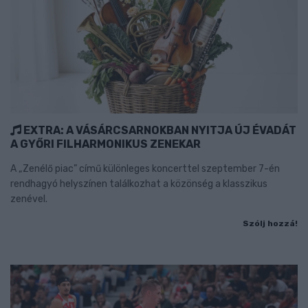
EXTRA: A VÁSÁRCSARNOKBAN NYITJA ÚJ ÉVADÁT
A GYŐRI FILHARMONIKUS ZENEKAR
A „Zenélő piac” című különleges koncerttel szeptember 7-én
rendhagyó helyszínen találkozhat a közönség a klasszikus
zenével.
Szólj hozzá!