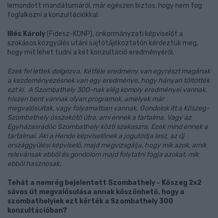
lemondott mandátumáról, már egészen biztos, hogy nem fog
foglalkozni a konzultációkkal.
Illés Károly
(Fidesz-KDNP), önkormányzati képviselőt a
szokásos közgyűlés utáni sajtótájékoztatón kérdeztük meg,
hogy mit lehet tudni a két konzultáció eredményéről.
Ezek fel lettek dolgozva. Kétféle eredmény van egyrészt magának
a kezdeményezésnek van egy eredménye, hogy hányan töltötték
ezt ki. A Szombathely 300-nak elég komoly eredményei vannak,
hiszen bent vannak olyan programok, amelyek már
megvalósultak, vagy folyamatban vannak. Gondolok itt a Kőszeg-
Szombathely összekötő útra, ami ennek a tartalma. Vagy az
Egyházasrádóc Szombathely közti szakaszra. Ezek mind ennek a
tartalmai. Aki a Hende képviselőnek a jogutódja lesz, az új
országgyűlési képviselő, majd megvizsgálja, hogy mik azok, amik
relevánsak ebből és gondolom majd folytatni fogja azokat, mik
ebből hasznosak.
Tehát a nemrég bejelentett Szombathely - Kőszeg 2x2
sávos út megvalósulása annak köszönhető, hogy a
szombathelyiek ezt kérték a Szombathely 300
konzultációban?