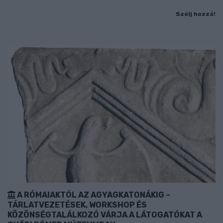
Szólj hozzá!
A RÓMAIAKTÓL AZ AGYAGKATONÁKIG –
TÁRLATVEZETÉSEK, WORKSHOP ÉS
KÖZÖNSÉGTALÁLKOZÓ VÁRJA A LÁTOGATÓKAT A