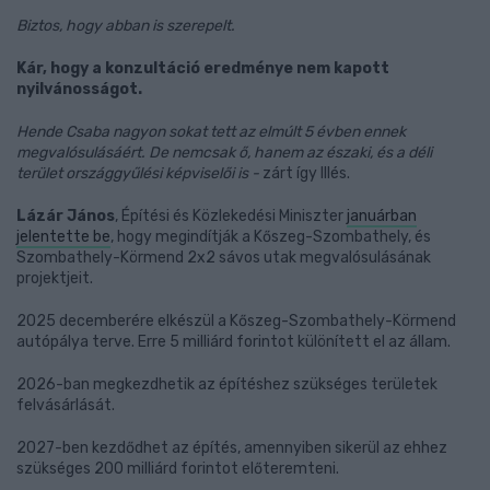
Biztos, hogy abban is szerepelt.
Kár, hogy a konzultáció eredménye nem kapott
nyilvánosságot.
Hende Csaba nagyon sokat tett az elmúlt 5 évben ennek
megvalósulásáért. De nemcsak ő, hanem az északi, és a déli
terület országgyűlési képviselői is -
zárt így Illés.
Lázár János
, Építési és Közlekedési Miniszter
januárban
jelentette be
, hogy megindítják a Kőszeg-Szombathely, és
Szombathely-Körmend 2x2 sávos utak megvalósulásának
projektjeit.
2025 decemberére elkészül a Kőszeg-Szombathely-Körmend
autópálya terve. Erre 5 milliárd forintot különített el az állam.
2026-ban megkezdhetik az építéshez szükséges területek
felvásárlását.
2027-ben kezdődhet az építés, amennyiben sikerül az ehhez
szükséges 200 milliárd forintot előteremteni.