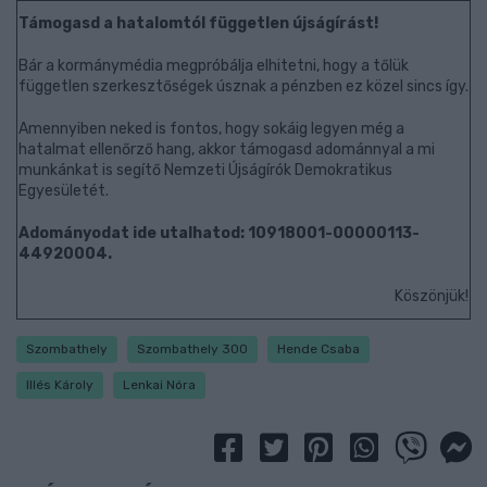
Támogasd a hatalomtól független újságírást!
Bár a kormánymédia megpróbálja elhitetni, hogy a tőlük
független szerkesztőségek úsznak a pénzben ez közel sincs így.
Amennyiben neked is fontos, hogy sokáig legyen még a
hatalmat ellenőrző hang, akkor támogasd adománnyal a mi
munkánkat is segítő Nemzeti Újságírók Demokratikus
Egyesületét.
Adományodat ide utalhatod: 10918001-00000113-
44920004.
Köszönjük!
Szombathely
Szombathely 300
Hende Csaba
Illés Károly
Lenkai Nóra