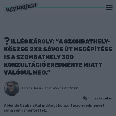
ILLÉS KÁROLY: “A SZOMBATHELY-
KŐSZEG 2X2 SÁVOS ÚT MEGÉPÍTÉSE
IS A SZOMBATHELY 300
KONZULTÁCIÓ EREDMÉNYE MIATT
VALÓSUL MEG.”
Farkas Bazsi
2025-06-02 08:30:00
1 hozzászólás
A Hende Csaba által indított konzultáció eredményét
soha sem ismertették.