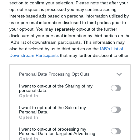
section to confirm your selection. Please note that after your
Szólj hozzá!
opt-out request is processed you may continue seeing
interest-based ads based on personal information utilized by
us or personal information disclosed to third parties prior to
your opt-out. You may separately opt-out of the further
disclosure of your personal information by third parties on the
IAB’s list of downstream participants. This information may
also be disclosed by us to third parties on the
IAB’s List of
Downstream Participants
that may further disclose it to other
third parties.
Please note that this website/app uses one or more Google
Personal Data Processing Opt Outs
services and may gather and store information including but
not limited to your visit or usage behaviour. You may click to
I want to opt-out of the Sharing of my
personal data.
grant or deny consent to Google and its third-party tags to
Opted In
use your data for below specified purposes in below Google
consent section.
I want to opt-out of the Sale of my
Personal Data.
ÖRÖMHÍR: TÍZ ÉVE NEM VOLT ILYEN ALACSONY AZ
Opted In
INFLÁCIÓ MAGYARORSZÁGON
I want to opt-out of processing my
Personal Data for Targeted Advertising.
Júliusban mindössze 1,2 százalékkal emelkedtek éves
Opted In