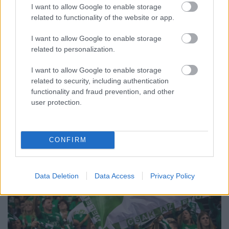
I want to allow Google to enable storage
GYŐRBEN
related to functionality of the website or app.
Középpontban a hagyományőrzés, de lesz Pogány Induló és
I want to allow Google to enable storage
Majka koncert, jóga szeánsz, “borhajózás” és egy csomó minden
related to personalization.
más.
Szólj hozzá!
I want to allow Google to enable storage
related to security, including authentication
functionality and fraud prevention, and other
user protection.
CONFIRM
Data Deletion
Data Access
Privacy Policy