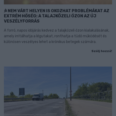
NEM VÁRT HELYEN IS OKOZHAT PROBLÉMÁKAT AZ
EXTRÉM HŐSÉG: A TALAJKÖZELI ÓZON AZ ÚJ
VESZÉLYFORRÁS
A forró, napos időjárás kedvez a talajközeli ózon kialakulásának,
amely irritálhatja a légutakat, ronthatja a tüdő működését és
különösen veszélyes lehet a krónikus betegek számára.
Szólj hozzá!