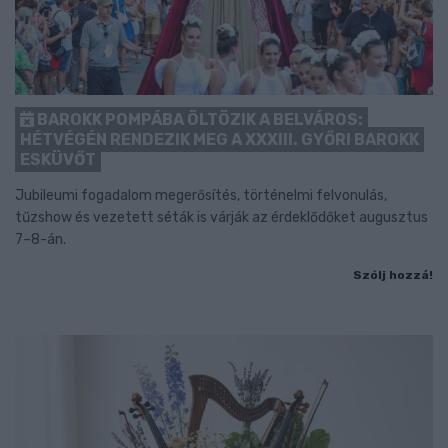
BAROKK POMPÁBA ÖLTÖZIK A BELVÁROS:
HÉTVÉGÉN RENDEZIK MEG A XXXIII. GYŐRI BAROKK
ESKÜVŐT
Jubileumi fogadalom megerősítés, történelmi felvonulás,
tűzshow és vezetett séták is várják az érdeklődőket augusztus
7–8-án.
Szólj hozzá!