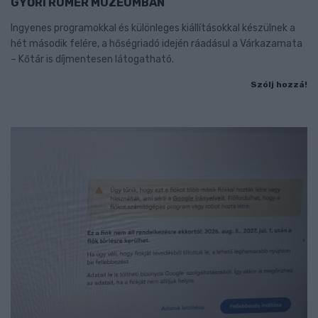
GYŐRI RÓMER MÚZEUMBAN
Ingyenes programokkal és különleges kiállításokkal készülnek a
hét második felére, a hőségriadó idején ráadásul a Várkazamata
– Kőtár is díjmentesen látogatható.
Szólj hozzá!