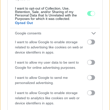
összevetésben a fogyasztói árak, miközben az élelmiszerek ára
már csökkent.
I want to opt-out of Collection, Use,
Retention, Sale, and/or Sharing of my
Personal Data that Is Unrelated with the
Szólj hozzá!
Purposes for which it was collected.
Opted Out
Google consents
I want to allow Google to enable storage
related to advertising like cookies on web or
device identifiers in apps.
I want to allow my user data to be sent to
Google for online advertising purposes.
I want to allow Google to send me
personalized advertising.
I want to allow Google to enable storage
related to analytics like cookies on web or
device identifiers in apps.
A BAROKK ÖSSZES ÁRNYALATA ÉS MÉG EGY SOR
KIVÁLÓ PROGRAM VÁR MINDENKIT EZEN A HÉTVÉGÉN