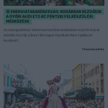
ENERGIATAKARÉKOSSÁG: KORÁBBAN KEZDŐDIK
A GYŐRI AUDI ETO KC PÉNTEKI FELKÉSZÜLÉSI
MÉRKŐZÉSE
Az energiaellátás tehermentesítése érdekében másfél órával
előrébb hozták a Brest Bretagne Handball elleni találkozó
kezdését.
1 hozzászólás