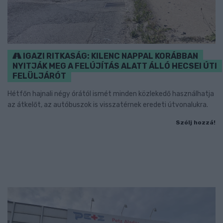
IGAZI RITKASÁG: KILENC NAPPAL KORÁBBAN
NYITJÁK MEG A FELÚJÍTÁS ALATT ÁLLÓ HECSEI ÚTI
FELÜLJÁRÓT
Hétfőn hajnali négy órától ismét minden közlekedő használhatja
az átkelőt, az autóbuszok is visszatérnek eredeti útvonalukra.
Szólj hozzá!