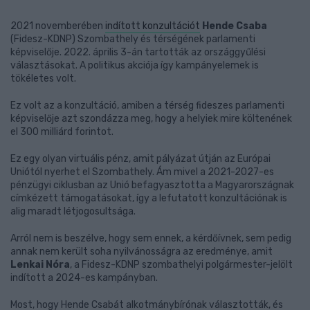
2021 novemberében
indított konzultációt
Hende Csaba
(Fidesz-KDNP) Szombathely és térségének parlamenti
képviselője. 2022. április 3-án tartották az országgyűlési
választásokat. A politikus akciója így kampányelemek is
tökéletes volt.
Ez volt az a konzultáció, amiben a térség fideszes parlamenti
képviselője azt szondázza meg, hogy a helyiek mire költenének
el 300 milliárd forintot.
Ez egy olyan virtuális pénz, amit pályázat útján az Európai
Uniótól nyerhet el Szombathely. Ám mivel a 2021-2027-es
pénzügyi ciklusban az Unió befagyasztotta a Magyarországnak
címkézett támogatásokat, így a lefutatott konzultációnak is
alig maradt létjogosultsága.
Arról nem is beszélve, hogy sem ennek, a kérdőívnek, sem pedig
annak nem került soha nyilvánosságra az eredménye, amit
Lenkai Nóra
, a Fidesz-KDNP szombathelyi polgármester-jelölt
indított a 2024-es kampányban.
Most, hogy Hende Csabát alkotmánybírónak választották, és