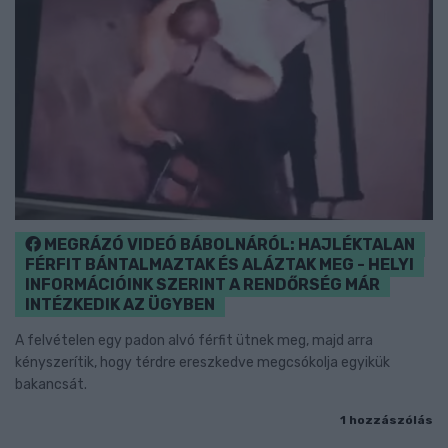
MEGRÁZÓ VIDEÓ BÁBOLNÁRÓL: HAJLÉKTALAN
FÉRFIT BÁNTALMAZTAK ÉS ALÁZTAK MEG - HELYI
INFORMÁCIÓINK SZERINT A RENDŐRSÉG MÁR
INTÉZKEDIK AZ ÜGYBEN
A felvételen egy padon alvó férfit ütnek meg, majd arra
kényszerítik, hogy térdre ereszkedve megcsókolja egyikük
bakancsát.
1 hozzászólás