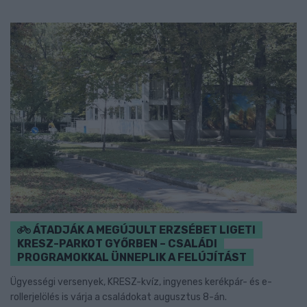
ÁTADJÁK A MEGÚJULT ERZSÉBET LIGETI
KRESZ-PARKOT GYŐRBEN – CSALÁDI
PROGRAMOKKAL ÜNNEPLIK A FELÚJÍTÁST
Ügyességi versenyek, KRESZ-kvíz, ingyenes kerékpár- és e-
rollerjelölés is várja a családokat augusztus 8-án.