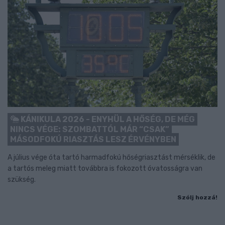
KÁNIKULA 2026 - ENYHÜL A HŐSÉG, DE MÉG
NINCS VÉGE: SZOMBATTÓL MÁR “CSAK”
MÁSODFOKÚ RIASZTÁS LESZ ÉRVÉNYBEN
A július vége óta tartó harmadfokú hőségriasztást mérséklik, de
a tartós meleg miatt továbbra is fokozott óvatosságra van
szükség.
Szólj hozzá!