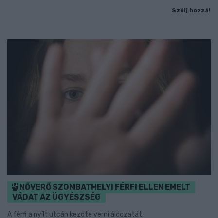
Szólj hozzá!
NŐVERŐ SZOMBATHELYI FÉRFI ELLEN EMELT
VÁDAT AZ ÜGYÉSZSÉG
A férfi a nyílt utcán kezdte verni áldozatát.