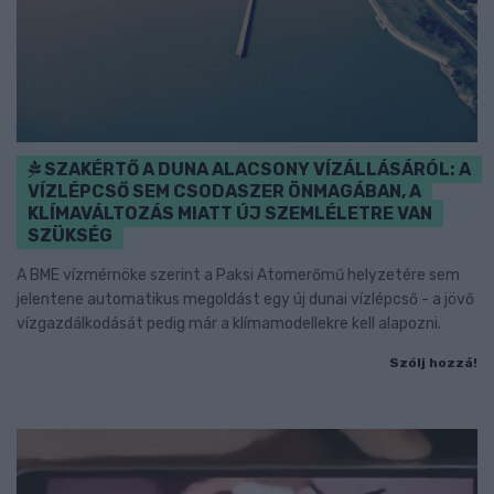
SZAKÉRTŐ A DUNA ALACSONY VÍZÁLLÁSÁRÓL: A
VÍZLÉPCSŐ SEM CSODASZER ÖNMAGÁBAN, A
KLÍMAVÁLTOZÁS MIATT ÚJ SZEMLÉLETRE VAN
SZÜKSÉG
A BME vízmérnöke szerint a Paksi Atomerőmű helyzetére sem
jelentene automatikus megoldást egy új dunai vízlépcső - a jövő
vízgazdálkodását pedig már a klímamodellekre kell alapozni.
Szólj hozzá!