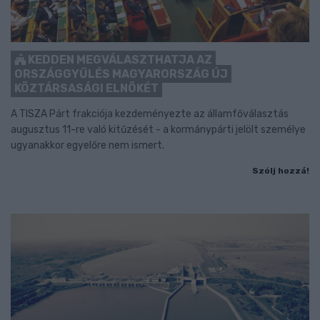
KEDDEN MEGVÁLASZTHATJA AZ
ORSZÁGGYŰLÉS MAGYARORSZÁG ÚJ
KÖZTÁRSASÁGI ELNÖKÉT
A TISZA Párt frakciója kezdeményezte az államfőválasztás
augusztus 11-re való kitűzését - a kormánypárti jelölt személye
ugyanakkor egyelőre nem ismert.
Szólj hozzá!