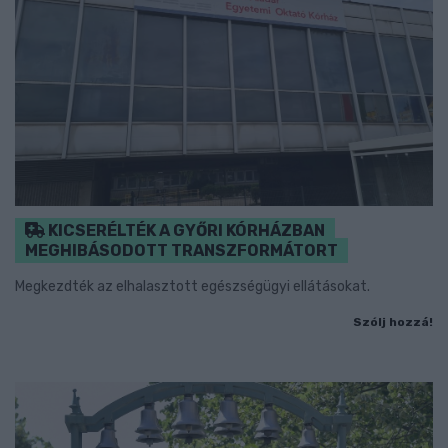
KICSERÉLTÉK A GYŐRI KÓRHÁZBAN
MEGHIBÁSODOTT TRANSZFORMÁTORT
Megkezdték az elhalasztott egészségügyi ellátásokat.
Szólj hozzá!