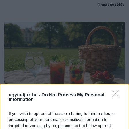
1 hozzászólás
ugytudjuk.hu -
Do Not Process My Personal
Information
PIKNIK ITALOK: ÍZEK ÉS ÉLMÉNYEK A SZABADBAN
If you wish to opt-out of the sale, sharing to third parties, or
Ahogy tavaszodik és a nap egyre tovább marad velünk, sokaknak
processing of your personal or sensitive information for
targeted advertising by us, please use the below opt-out
támad kedve kirándulni a természetbe.