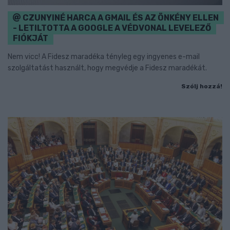
CZUNYINÉ HARCA A GMAIL ÉS AZ ÖNKÉNY ELLEN
- LETILTOTTA A GOOGLE A VÉDVONAL LEVELEZŐ
FIÓKJÁT
Nem vicc! A Fidesz maradéka tényleg egy ingyenes e-mail
szolgáltatást használt, hogy megvédje a Fidesz maradékát.
Szólj hozzá!