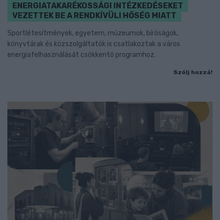
ENERGIATAKARÉKOSSÁGI INTÉZKEDÉSEKET
VEZETTEK BE A RENDKÍVÜLI HŐSÉG MIATT
Sportlétesítmények, egyetem, múzeumok, bíróságok,
könyvtárak és közszolgáltatók is csatlakoztak a város
energiafelhasználását csökkentő programhoz.
Szólj hozzá!