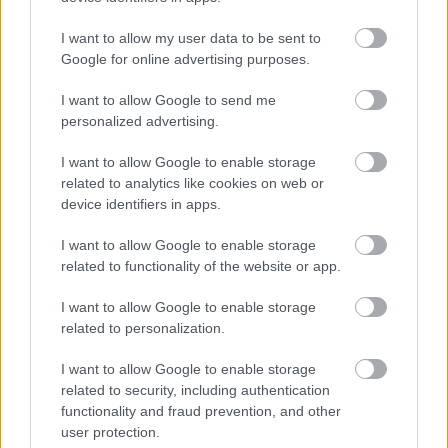
I want to allow my user data to be sent to
Google for online advertising purposes.
I want to allow Google to send me
personalized advertising.
KÁNIKULA-AKTUÁL: MEGHOSSZABBÍTOTTÁK A
HŐSÉGRIASZTÁST, A KÖVETKEZŐ 48 ÓRA LEHET A
I want to allow Google to enable storage
LEGKRITIKUSABB AZ ENERGIAELLÁTÁS
related to analytics like cookies on web or
SZEMPONTJÁBÓL, DE AZ UTOLSÓ PAKSI TURBINA
device identifiers in apps.
EGYELŐRE KITART
I want to allow Google to enable storage
A Védelmi Munkacsoport szerint egyelőre stabil az ország
related to functionality of the website or app.
villamosenergia-rendszere, de továbbra is takarékosságra kérik
a lakosságot és a nagyfogyasztókat.
I want to allow Google to enable storage
Szólj hozzá!
related to personalization.
I want to allow Google to enable storage
related to security, including authentication
functionality and fraud prevention, and other
user protection.