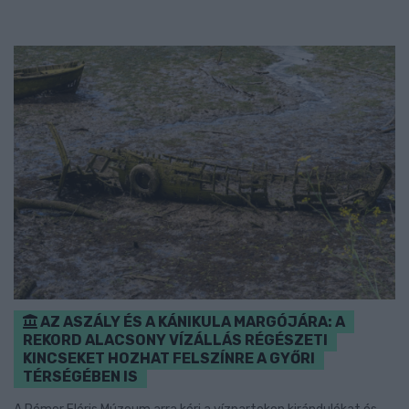
AZ ASZÁLY ÉS A KÁNIKULA MARGÓJÁRA: A
REKORD ALACSONY VÍZÁLLÁS RÉGÉSZETI
KINCSEKET HOZHAT FELSZÍNRE A GYŐRI
TÉRSÉGÉBEN IS