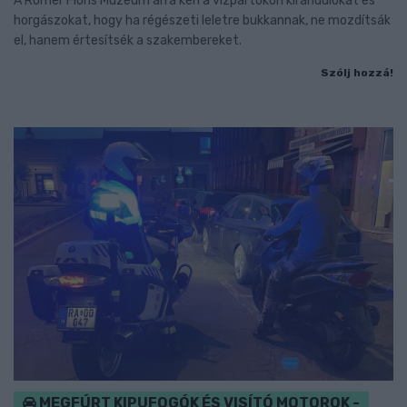
A Rómer Flóris Múzeum arra kéri a vízpartokon kirándulókat és
horgászokat, hogy ha régészeti leletre bukkannak, ne mozdítsák
el, hanem értesítsék a szakembereket.
Szólj hozzá!
MEGFÚRT KIPUFOGÓK ÉS VISÍTÓ MOTOROK -