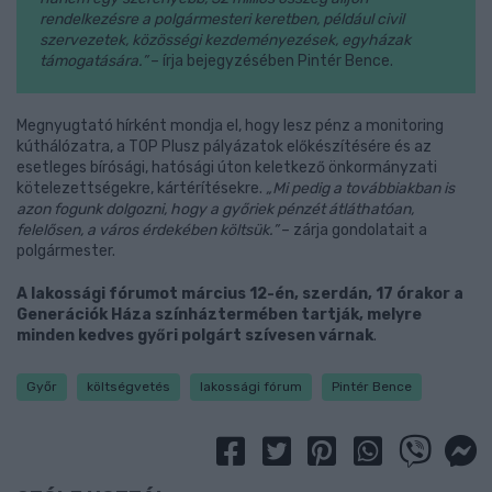
rendelkezésre a polgármesteri keretben, például civil
szervezetek, közösségi kezdeményezések, egyházak
támogatására.”
– írja bejegyzésében Pintér Bence.
Megnyugtató hírként mondja el, hogy lesz pénz a monitoring
kúthálózatra, a TOP Plusz pályázatok előkészítésére és az
esetleges bírósági, hatósági úton keletkező önkormányzati
kötelezettségekre, kártérítésekre.
„Mi pedig a továbbiakban is
azon fogunk dolgozni, hogy a győriek pénzét átláthatóan,
felelősen, a város érdekében költsük.”
– zárja gondolatait a
polgármester.
A lakossági fórumot március 12-én, szerdán, 17 órakor a
Generációk Háza színháztermében tartják, melyre
minden kedves győri polgárt szívesen várnak
.
Győr
költségvetés
lakossági fórum
Pintér Bence