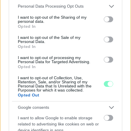
Please note that this website/app uses one or more Google
Personal Data Processing Opt Outs
services and may gather and store information including but
not limited to your visit or usage behaviour. You may click to
I want to opt-out of the Sharing of my
personal data.
grant or deny consent to Google and its third-party tags to
Opted In
use your data for below specified purposes in below Google
A NAPOKBAN BEFEJEZŐDIK A GYŐRI
DÍSZKIVILÁGÍTÁS LEKAPCSOLÁSA
consent section.
I want to opt-out of the Sale of my
Personal Data.
A város 77 helyszínén zajlik a munkavégzés, a Győr Projekt
Opted In
kezelésében lévő épületek egy részét is érinti az intézkedés.
I want to opt-out of processing my
Personal Data for Targeted Advertising.
Szólj hozzá!
Opted In
I want to opt-out of Collection, Use,
Retention, Sale, and/or Sharing of my
Personal Data that Is Unrelated with the
Purposes for which it was collected.
Opted Out
Google consents
I want to allow Google to enable storage
related to advertising like cookies on web or
device identifiers in apps.