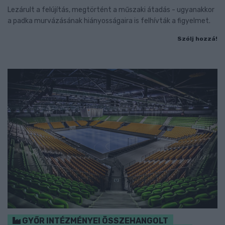
Lezárult a felújítás, megtörtént a műszaki átadás - ugyanakkor
a padka murvázásának hiányosságaira is felhívták a figyelmet.
Szólj hozzá!
GYŐR INTÉZMÉNYEI ÖSSZEHANGOLT