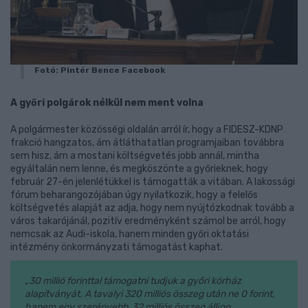
Fotó: Pintér Bence Facebook
A győri polgárok nélkül nem ment volna
A polgármester közösségi oldalán arról ír, hogy a FIDESZ-KDNP
frakció hangzatos, ám átláthatatlan programjaiban továbbra
sem hisz, ám a mostani költségvetés jobb annál, mintha
egyáltalán nem lenne, és megköszönte a győrieknek, hogy
február 27-én jelenlétükkel is támogatták a vitában. A lakossági
fórum beharangozójában úgy nyilatkozik, hogy a felelős
költségvetés alapját az adja, hogy nem nyújtózkodnak tovább a
város takarójánál, pozitív eredményként számol be arról, hogy
nemcsak az Audi-iskola, hanem minden győri oktatási
intézmény önkormányzati támogatást kaphat.
„
30 millió forinttal támogatni tudjuk a győri kórház
alapítványát. A tavalyi 320 milliós összeg után ne 0 forint,
hanem egy szerényebb, 32 milliós összeg álljon