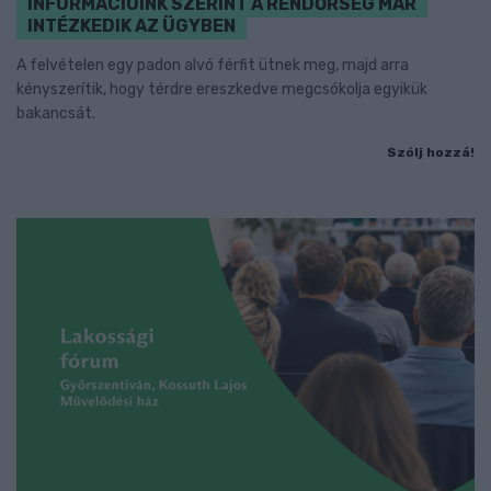
INFORMÁCIÓINK SZERINT A RENDŐRSÉG MÁR
INTÉZKEDIK AZ ÜGYBEN
A felvételen egy padon alvó férfit ütnek meg, majd arra
kényszerítik, hogy térdre ereszkedve megcsókolja egyikük
bakancsát.
Szólj hozzá!