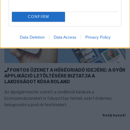
CONFIRM
Data Deletion
Data Access
Privacy Policy
FONTOS ÜZENET A HŐSÉGRIADÓ IDEJÉRE: A GYŐR
APPLIKÁCIÓ LETÖLTÉSÉRE BIZTATJA A
LAKOSSÁGOT KÓSA ROLAND
Az alpolgármester szerint a rendkívüli kánikula a
közműrendszereket is fokozottan terheli, ezért érdemes
bekapcsolni a push értesítéseket.
Szólj hozzá!