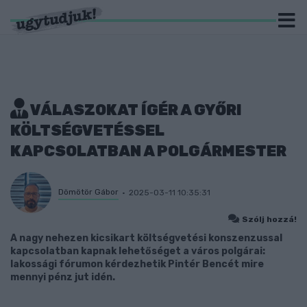
VÁLASZOKAT ÍGÉR A GYŐRI
KÖLTSÉGVETÉSSEL
KAPCSOLATBAN A POLGÁRMESTER
Dömötör Gábor
2025-03-11 10:35:31
Szólj hozzá!
A nagy nehezen kicsikart költségvetési konszenzussal
kapcsolatban kapnak lehetőséget a város polgárai:
lakossági fórumon kérdezhetik Pintér Bencét mire
mennyi pénz jut idén.