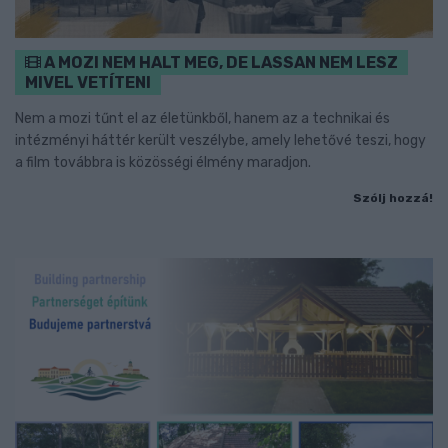
A MOZI NEM HALT MEG, DE LASSAN NEM LESZ
MIVEL VETÍTENI
Nem a mozi tűnt el az életünkből, hanem az a technikai és
intézményi háttér került veszélybe, amely lehetővé teszi, hogy
a film továbbra is közösségi élmény maradjon.
Szólj hozzá!