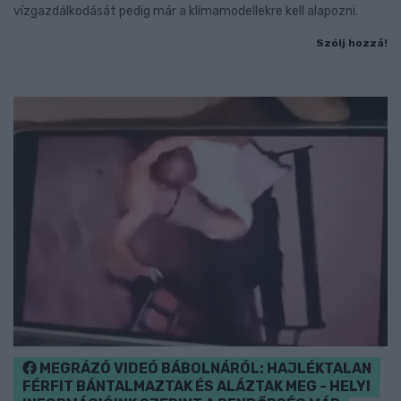
vízgazdálkodását pedig már a klímamodellekre kell alapozni.
Szólj hozzá!
MEGRÁZÓ VIDEÓ BÁBOLNÁRÓL: HAJLÉKTALAN
FÉRFIT BÁNTALMAZTAK ÉS ALÁZTAK MEG - HELYI