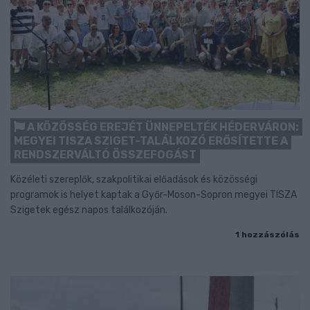
A KÖZÖSSÉG EREJÉT ÜNNEPELTÉK HÉDERVÁRON:
MEGYEI TISZA SZIGET-TALÁLKOZÓ ERŐSÍTETTE A
RENDSZERVÁLTÓ ÖSSZEFOGÁST
Közéleti szereplők, szakpolitikai előadások és közösségi
programok is helyet kaptak a Győr-Moson-Sopron megyei TISZA
Szigetek egész napos találkozóján.
1 hozzászólás