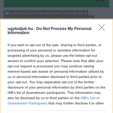
LAKOSSÁGI FÓRUMON MUTATJÁK BE A
GYŐRSZENTIVÁNI KÖR TÉR FELÚJÍTÁSÁNAK
TERVEIT
ugytudjuk.hu -
Do Not Process My Personal
Information
Augusztus 6-án a beruházás ütemezéséről és az új kerékpárút
építéséről is tájékoztatják az érdeklődőket.
If you wish to opt-out of the sale, sharing to third parties, or
Szólj hozzá!
processing of your personal or sensitive information for
targeted advertising by us, please use the below opt-out
section to confirm your selection. Please note that after your
opt-out request is processed you may continue seeing
interest-based ads based on personal information utilized by
us or personal information disclosed to third parties prior to
your opt-out. You may separately opt-out of the further
disclosure of your personal information by third parties on the
IAB’s list of downstream participants. This information may
also be disclosed by us to third parties on the
IAB’s List of
Downstream Participants
that may further disclose it to other
third parties.