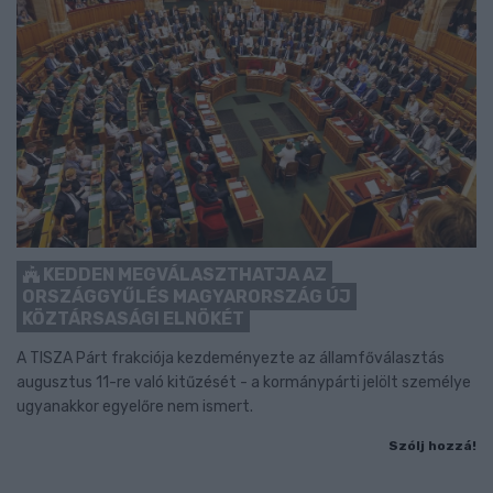
KEDDEN MEGVÁLASZTHATJA AZ
ORSZÁGGYŰLÉS MAGYARORSZÁG ÚJ
KÖZTÁRSASÁGI ELNÖKÉT
A TISZA Párt frakciója kezdeményezte az államfőválasztás
augusztus 11-re való kitűzését - a kormánypárti jelölt személye
ugyanakkor egyelőre nem ismert.
Szólj hozzá!