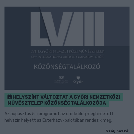
HELYSZÍNT VÁLTOZTAT A GYŐRI NEMZETKÖZI
MŰVÉSZTELEP KÖZÖNSÉGTALÁLKOZÓJA
Az augusztus 5-i programot az eredetileg meghirdetett
helyszín helyett az Esterházy-palotában rendezik meg.
Szólj hozzá!