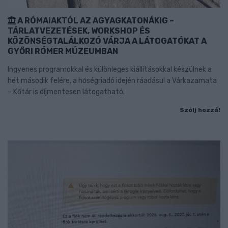
A RÓMAIAKTÓL AZ AGYAGKATONÁKIG –
TÁRLATVEZETÉSEK, WORKSHOP ÉS
KÖZÖNSÉGTALÁLKOZÓ VÁRJA A LÁTOGATÓKAT A
GYŐRI RÓMER MÚZEUMBAN
Ingyenes programokkal és különleges kiállításokkal készülnek a
hét második felére, a hőségriadó idején ráadásul a Várkazamata
– Kőtár is díjmentesen látogatható.
Szólj hozzá!