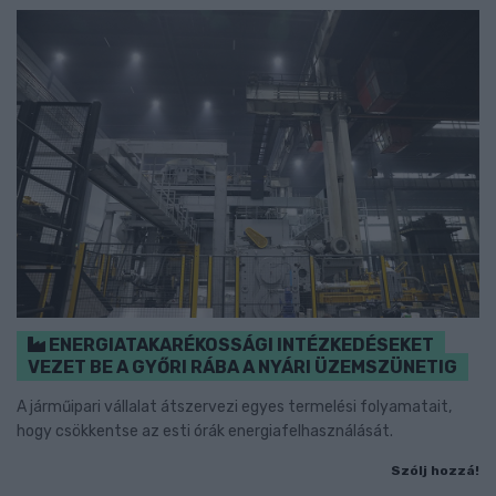
ENERGIATAKARÉKOSSÁGI INTÉZKEDÉSEKET
VEZET BE A GYŐRI RÁBA A NYÁRI ÜZEMSZÜNETIG
A járműipari vállalat átszervezi egyes termelési folyamatait,
hogy csökkentse az esti órák energiafelhasználását.
Szólj hozzá!