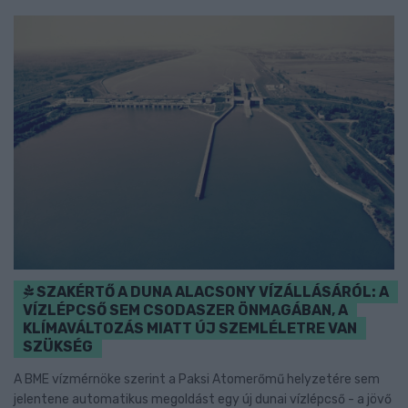
SZAKÉRTŐ A DUNA ALACSONY VÍZÁLLÁSÁRÓL: A
VÍZLÉPCSŐ SEM CSODASZER ÖNMAGÁBAN, A
KLÍMAVÁLTOZÁS MIATT ÚJ SZEMLÉLETRE VAN
SZÜKSÉG
A BME vízmérnöke szerint a Paksi Atomerőmű helyzetére sem
jelentene automatikus megoldást egy új dunai vízlépcső - a jövő