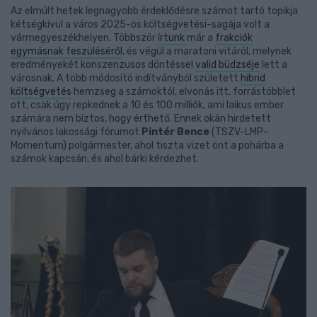
Az elmúlt hetek legnagyobb érdeklődésre számot tartó topikja
kétségkívül a város 2025-ös költségvetési-sagája volt a
vármegyeszékhelyen. Többször
írtunk
már a
frakciók
egymásnak feszüléséről
, és végül a maratoni vitáról, melynek
eredményekét konszenzusos döntéssel
valid büdzséje
lett a
városnak. A több módosító indítványból született
hibrid
költségvetés
hemzseg a számoktól, elvonás itt, forrástöbblet
ott, csak úgy repkednek a 10 és 100 milliók, ami laikus ember
számára nem biztos, hogy érthető. Ennek okán hirdetett
nyilvános lakossági fórumot
Pintér Bence
(TSZV-LMP-
Momentum) polgármester, ahol tiszta vizet önt a pohárba a
számok kapcsán, és ahol bárki kérdezhet.