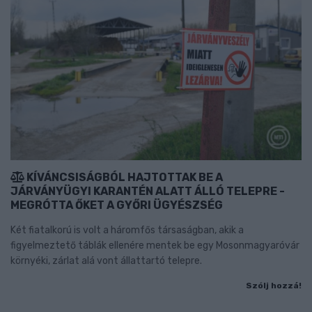
KÍVÁNCSISÁGBÓL HAJTOTTAK BE A
JÁRVÁNYÜGYI KARANTÉN ALATT ÁLLÓ TELEPRE -
MEGRÓTTA ŐKET A GYŐRI ÜGYÉSZSÉG
Két fiatalkorú is volt a háromfős társaságban, akik a
figyelmeztető táblák ellenére mentek be egy Mosonmagyaróvár
környéki, zárlat alá vont állattartó telepre.
Szólj hozzá!