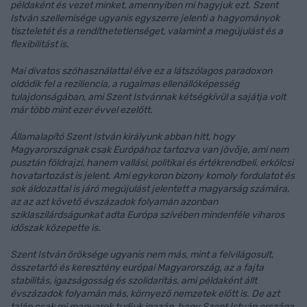
példaként és vezet minket, amennyiben mi hagyjuk ezt. Szent
István szellemisége ugyanis egyszerre jelenti a hagyományok
tiszteletét és a rendíthetetlenséget, valamint a megújulást és a
flexibilitást is.
Mai divatos szóhasználattal élve ez a látszólagos paradoxon
oldódik fel a reziliencia, a rugalmas ellenállóképesség
tulajdonságában, ami Szent Istvánnak kétségkívül a sajátja volt
már több mint ezer évvel ezelőtt.
Államalapító Szent István királyunk abban hitt, hogy
Magyarországnak csak Európához tartozva van jövője, ami nem
pusztán földrajzi, hanem vallási, politikai és értékrendbeli, erkölcsi
hovatartozást is jelent. Ami egykoron bizony komoly fordulatot és
sok áldozattal is járó megújulást jelentett a magyarság számára,
az az azt követő évszázadok folyamán azonban
sziklaszilárdságunkat adta Európa szívében mindenféle viharos
időszak közepette is.
Szent István öröksége ugyanis nem más, mint a felvilágosult,
összetartó és keresztény európai Magyarország, az a fajta
stabilitás, igazságosság és szolidaritás, ami példaként állt
évszázadok folyamán más, környező nemzetek előtt is. De azt
talán csak mi magyarok tudjuk igazán, hogy Szent István országa