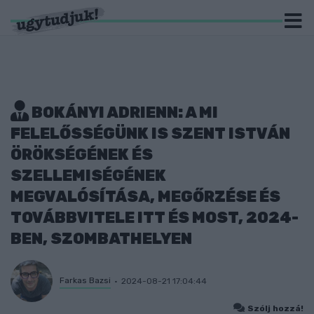
BOKÁNYI ADRIENN: A MI
FELELŐSSÉGÜNK IS SZENT ISTVÁN
ÖRÖKSÉGÉNEK ÉS
SZELLEMISÉGÉNEK
MEGVALÓSÍTÁSA, MEGŐRZÉSE ÉS
TOVÁBBVITELE ITT ÉS MOST, 2024-
BEN, SZOMBATHELYEN
Farkas Bazsi
2024-08-21 17:04:44
Szólj hozzá!