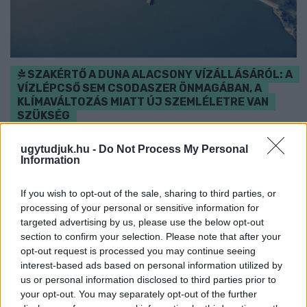
SZAKÉRTŐ A DUNA ALACSONY VÍZÁLLÁSÁRÓL: A
VÍZLÉPCSŐ SEM CSODASZER ÖNMAGÁBAN, A
KLÍMAVÁLTOZÁS MIATT ÚJ SZEMLÉLETRE VAN
SZÜKSÉG
A BME vízmérnöke szerint a Paksi Atomerőmű helyzetére sem
ugytudjuk.hu -
Do Not Process My Personal
jelentene automatikus megoldást egy új dunai vízlépcső - a jövő
Information
vízgazdálkodását pedig már a klímamodellekre kell alapozni.
If you wish to opt-out of the sale, sharing to third parties, or
Szólj hozzá!
processing of your personal or sensitive information for
targeted advertising by us, please use the below opt-out
section to confirm your selection. Please note that after your
opt-out request is processed you may continue seeing
interest-based ads based on personal information utilized by
us or personal information disclosed to third parties prior to
your opt-out. You may separately opt-out of the further