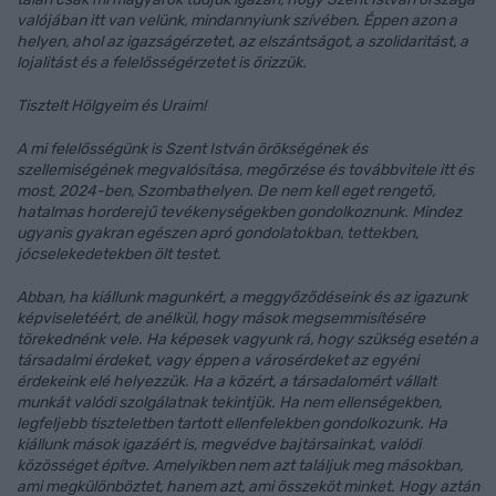
valójában itt van velünk, mindannyiunk szívében. Éppen azon a
helyen, ahol az igazságérzetet, az elszántságot, a szolidaritást, a
lojalitást és a felelősségérzetet is őrizzük.
Tisztelt Hölgyeim és Uraim!
A mi felelősségünk is Szent István örökségének és
szellemiségének megvalósítása, megőrzése és továbbvitele itt és
most, 2024-ben, Szombathelyen. De nem kell eget rengető,
hatalmas horderejű tevékenységekben gondolkoznunk. Mindez
ugyanis gyakran egészen apró gondolatokban, tettekben,
jócselekedetekben ölt testet.
Abban, ha kiállunk magunkért, a meggyőződéseink és az igazunk
képviseletéért, de anélkül, hogy mások megsemmisítésére
törekednénk vele. Ha képesek vagyunk rá, hogy szükség esetén a
társadalmi érdeket, vagy éppen a városérdeket az egyéni
érdekeink elé helyezzük. Ha a közért, a társadalomért vállalt
munkát valódi szolgálatnak tekintjük. Ha nem ellenségekben,
legfeljebb tiszteletben tartott ellenfelekben gondolkozunk. Ha
kiállunk mások igazáért is, megvédve bajtársainkat, valódi
közösséget építve. Amelyikben nem azt találjuk meg másokban,
ami megkülönböztet, hanem azt, ami összeköt minket. Hogy aztán