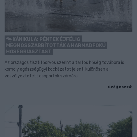
KÁNIKULA: PÉNTEK ÉJFÉLIG
MEGHOSSZABBÍTOTTÁK A HARMADFOKÚ
HŐSÉGRIASZTÁST
Az országos tisztifőorvos szerint a tartós hőség továbbra is
komoly egészségügyi kockázatot jelent, különösen a
veszélyeztetett csoportok számára.
Szólj hozzá!