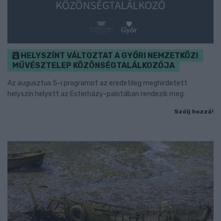
HELYSZÍNT VÁLTOZTAT A GYŐRI NEMZETKÖZI
MŰVÉSZTELEP KÖZÖNSÉGTALÁLKOZÓJA
Az augusztus 5-i programot az eredetileg meghirdetett
helyszín helyett az Esterházy-palotában rendezik meg.
Szólj hozzá!