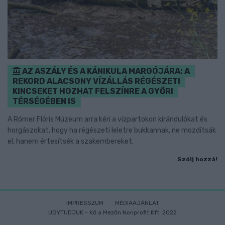
AZ ASZÁLY ÉS A KÁNIKULA MARGÓJÁRA: A
REKORD ALACSONY VÍZÁLLÁS RÉGÉSZETI
KINCSEKET HOZHAT FELSZÍNRE A GYŐRI
TÉRSÉGÉBEN IS
A Rómer Flóris Múzeum arra kéri a vízpartokon kirándulókat és
horgászokat, hogy ha régészeti leletre bukkannak, ne mozdítsák
el, hanem értesítsék a szakembereket.
Szólj hozzá!
IMPRESSZUM
MÉDIAAJÁNLAT
UGYTUDJUK - Kő a Mezőn Nonprofit Kft. 2022