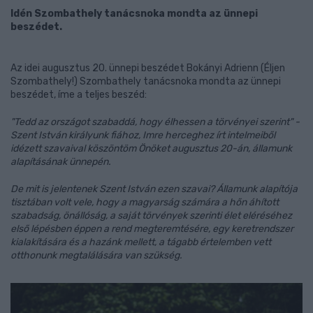
Idén Szombathely tanácsnoka mondta az ünnepi
beszédet.
Az idei augusztus 20. ünnepi beszédet Bokányi Adrienn (Éljen
Szombathely!) Szombathely tanácsnoka mondta az ünnepi
beszédet, íme a teljes beszéd:
"Tedd az országot szabaddá, hogy élhessen a törvényei szerint" -
Szent István királyunk fiához, Imre herceghez írt intelmeiből
idézett szavaival köszöntöm Önöket augusztus 20-án, államunk
alapításának ünnepén.
De mit is jelentenek Szent István ezen szavai? Államunk alapítója
tisztában volt vele, hogy a magyarság számára a hőn áhított
szabadság, önállóság, a saját törvények szerinti élet eléréséhez
első lépésben éppen a rend megteremtésére, egy keretrendszer
kialakítására és a hazánk mellett, a tágabb értelemben vett
otthonunk megtalálására van szükség.