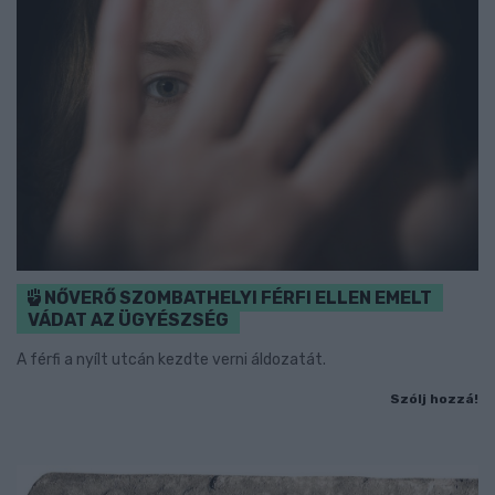
NŐVERŐ SZOMBATHELYI FÉRFI ELLEN EMELT
VÁDAT AZ ÜGYÉSZSÉG
A férfi a nyílt utcán kezdte verni áldozatát.
Szólj hozzá!