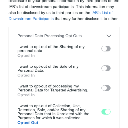
disclosure of your personal information by third parties on the
IAB’s list of downstream participants. This information may
also be disclosed by us to third parties on the
IAB’s List of
Downstream Participants
that may further disclose it to other
third parties.
Please note that this website/app uses one or more Google
Personal Data Processing Opt Outs
services and may gather and store information including but
not limited to your visit or usage behaviour. You may click to
I want to opt-out of the Sharing of my
personal data.
grant or deny consent to Google and its third-party tags to
Opted In
MEGRÁZÓ VIDEÓ BÁBOLNÁRÓL: HAJLÉKTALAN
use your data for below specified purposes in below Google
FÉRFIT BÁNTALMAZTAK ÉS ALÁZTAK MEG - HELYI
consent section.
I want to opt-out of the Sale of my
INFORMÁCIÓINK SZERINT A RENDŐRSÉG MÁR
Personal Data.
INTÉZKEDIK AZ ÜGYBEN
Opted In
A felvételen egy padon alvó férfit ütnek meg, majd arra
I want to opt-out of processing my
Personal Data for Targeted Advertising.
kényszerítik, hogy térdre ereszkedve megcsókolja egyikük
Opted In
bakancsát.
I want to opt-out of Collection, Use,
Szólj hozzá!
Retention, Sale, and/or Sharing of my
Personal Data that Is Unrelated with the
Purposes for which it was collected.
Opted Out