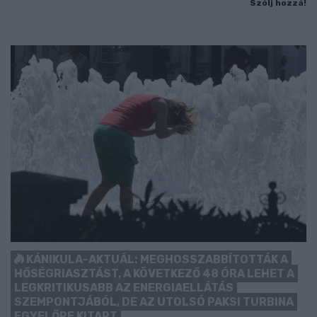
Szólj hozzá!
KÁNIKULA-AKTUÁL: MEGHOSSZABBÍTOTTÁK A
HŐSÉGRIASZTÁST, A KÖVETKEZŐ 48 ÓRA LEHET A
LEGKRITIKUSABB AZ ENERGIAELLÁTÁS
SZEMPONTJÁBÓL, DE AZ UTOLSÓ PAKSI TURBINA
EGYELŐRE KITART