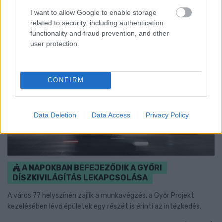
I want to allow Google to enable storage
related to security, including authentication
functionality and fraud prevention, and other
user protection.
CONFIRM
Data Deletion
Data Access
Privacy Policy
A NAPOKBAN BEFEJEZŐDIK A GYŐRI
DÍSZKIVILÁGÍTÁS LEKAPCSOLÁSA
A város 77 helyszínén zajlik a munkavégzés, a Győr Projekt
kezelésében lévő épületek egy részét is érinti az intézkedés.