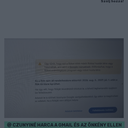
Szólj hozzá!
CZUNYINÉ HARCA A GMAIL ÉS AZ ÖNKÉNY ELLEN