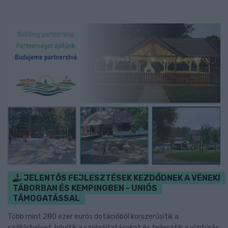
JELENTŐS FEJLESZTÉSEK KEZDŐDNEK A VÉNEKI
TÁBORBAN ÉS KEMPINGBEN - UNIÓS
TÁMOGATÁSSAL
Több mint 280 ezer eurós dotációból korszerűsítik a
szálláshelyet, bővítik a szolgáltatásokat és fejlesztik a vízitúrás