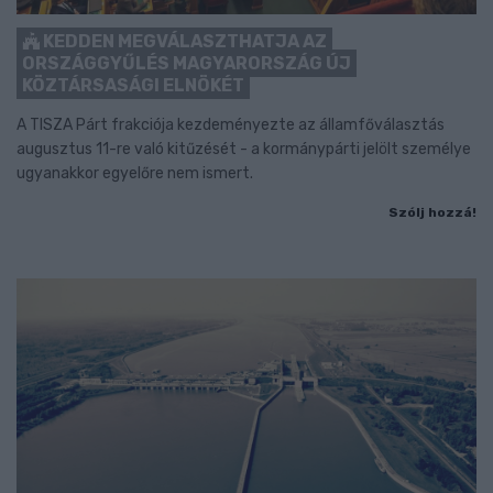
KEDDEN MEGVÁLASZTHATJA AZ
ORSZÁGGYŰLÉS MAGYARORSZÁG ÚJ
KÖZTÁRSASÁGI ELNÖKÉT
A TISZA Párt frakciója kezdeményezte az államfőválasztás
augusztus 11-re való kitűzését - a kormánypárti jelölt személye
ugyanakkor egyelőre nem ismert.
Szólj hozzá!