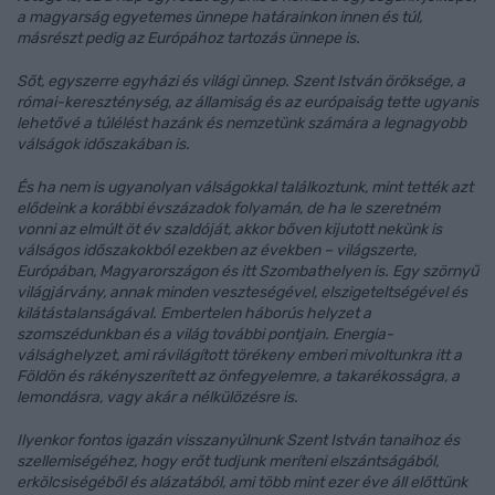
a magyarság egyetemes ünnepe határainkon innen és túl,
másrészt pedig az Európához tartozás ünnepe is.
Sőt, egyszerre egyházi és világi ünnep. Szent István öröksége, a
római-kereszténység, az államiság és az európaiság tette ugyanis
lehetővé a túlélést hazánk és nemzetünk számára a legnagyobb
válságok időszakában is.
És ha nem is ugyanolyan válságokkal találkoztunk, mint tették azt
elődeink a korábbi évszázadok folyamán, de ha le szeretném
vonni az elmúlt öt év szaldóját, akkor bőven kijutott nekünk is
válságos időszakokból ezekben az években – világszerte,
Európában, Magyarországon és itt Szombathelyen is. Egy szörnyű
világjárvány, annak minden veszteségével, elszigeteltségével és
kilátástalanságával. Embertelen háborús helyzet a
szomszédunkban és a világ további pontjain. Energia-
válsághelyzet, ami rávilágított törékeny emberi mivoltunkra itt a
Földön és rákényszerített az önfegyelemre, a takarékosságra, a
lemondásra, vagy akár a nélkülözésre is.
Ilyenkor fontos igazán visszanyúlnunk Szent István tanaihoz és
szellemiségéhez, hogy erőt tudjunk meríteni elszántságából,
erkölcsiségéből és alázatából, ami több mint ezer éve áll előttünk