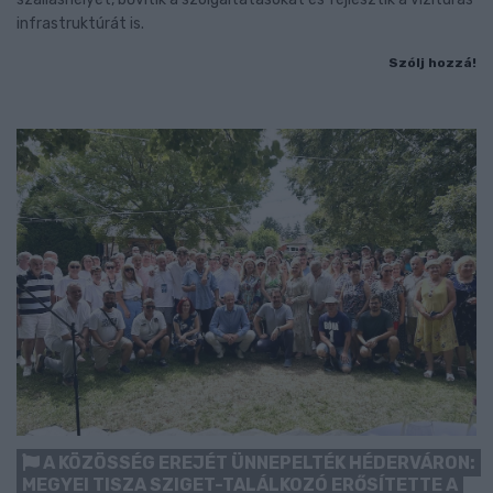
infrastruktúrát is.
Szólj hozzá!
A KÖZÖSSÉG EREJÉT ÜNNEPELTÉK HÉDERVÁRON:
MEGYEI TISZA SZIGET-TALÁLKOZÓ ERŐSÍTETTE A