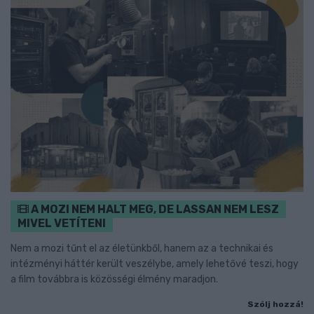
A MOZI NEM HALT MEG, DE LASSAN NEM LESZ
MIVEL VETÍTENI
Nem a mozi tűnt el az életünkből, hanem az a technikai és
intézményi háttér került veszélybe, amely lehetővé teszi, hogy
a film továbbra is közösségi élmény maradjon.
Szólj hozzá!