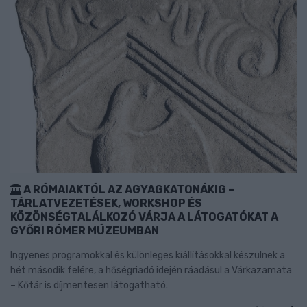
A RÓMAIAKTÓL AZ AGYAGKATONÁKIG –
TÁRLATVEZETÉSEK, WORKSHOP ÉS
KÖZÖNSÉGTALÁLKOZÓ VÁRJA A LÁTOGATÓKAT A
GYŐRI RÓMER MÚZEUMBAN
Ingyenes programokkal és különleges kiállításokkal készülnek a
hét második felére, a hőségriadó idején ráadásul a Várkazamata
– Kőtár is díjmentesen látogatható.