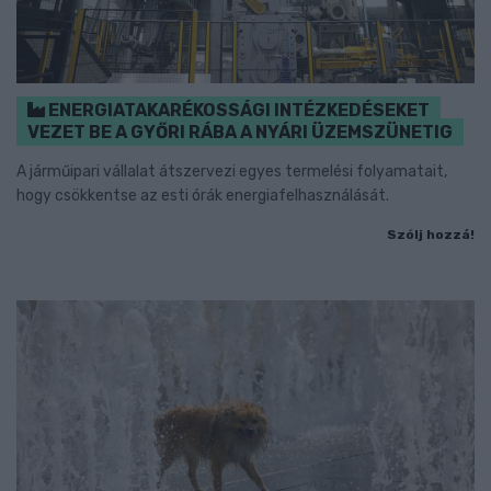
ENERGIATAKARÉKOSSÁGI INTÉZKEDÉSEKET
VEZET BE A GYŐRI RÁBA A NYÁRI ÜZEMSZÜNETIG
A járműipari vállalat átszervezi egyes termelési folyamatait,
hogy csökkentse az esti órák energiafelhasználását.
Szólj hozzá!