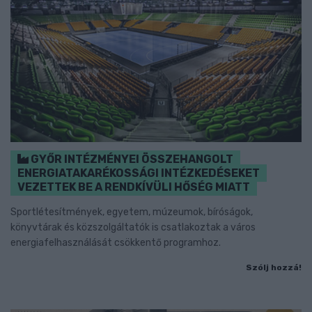
GYŐR INTÉZMÉNYEI ÖSSZEHANGOLT
ENERGIATAKARÉKOSSÁGI INTÉZKEDÉSEKET
VEZETTEK BE A RENDKÍVÜLI HŐSÉG MIATT
Sportlétesítmények, egyetem, múzeumok, bíróságok,
könyvtárak és közszolgáltatók is csatlakoztak a város
energiafelhasználását csökkentő programhoz.
Szólj hozzá!