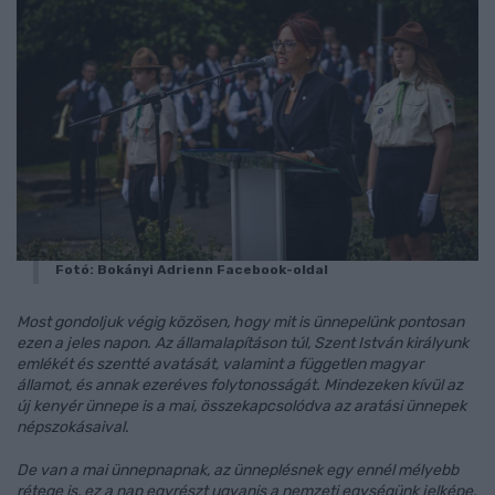
Fotó: Bokányi Adrienn Facebook-oldal
Most gondoljuk végig közösen, hogy mit is ünnepelünk pontosan
ezen a jeles napon. Az államalapításon túl, Szent István királyunk
emlékét és szentté avatását, valamint a független magyar
államot, és annak ezeréves folytonosságát. Mindezeken kívül az
új kenyér ünnepe is a mai, összekapcsolódva az aratási ünnepek
népszokásaival.
De van a mai ünnepnapnak, az ünneplésnek egy ennél mélyebb
rétege is, ez a nap egyrészt ugyanis a nemzeti egységünk jelképe,