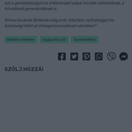
ezt a gondolatiságot és értékrendet adjuk tovább utódainknak, a
következő generációknak is.
Ehhez kívánok Önöknek elég erőt, kitartást, nyitottságot és
közösségi létet az elmagányosodással szemben!"
Bokányi Adrienn
augusztus 20
Szombathely
SZÓLJ HOZZÁ!