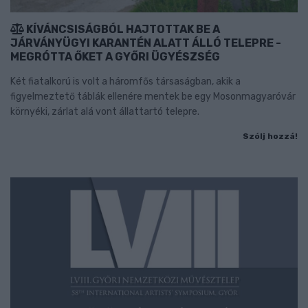
KÍVÁNCSISÁGBÓL HAJTOTTAK BE A
JÁRVÁNYÜGYI KARANTÉN ALATT ÁLLÓ TELEPRE -
MEGRÓTTA ŐKET A GYŐRI ÜGYÉSZSÉG
Két fiatalkorú is volt a háromfős társaságban, akik a
figyelmeztető táblák ellenére mentek be egy Mosonmagyaróvár
környéki, zárlat alá vont állattartó telepre.
Szólj hozzá!