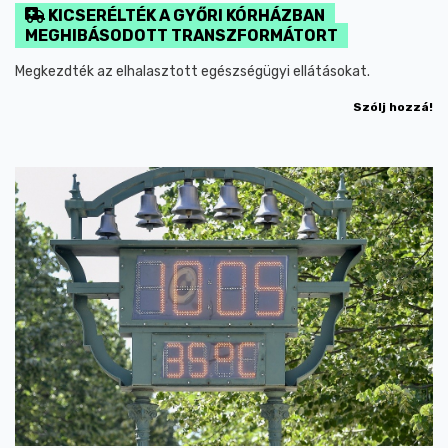
KICSERÉLTÉK A GYŐRI KÓRHÁZBAN
MEGHIBÁSODOTT TRANSZFORMÁTORT
Megkezdték az elhalasztott egészségügyi ellátásokat.
Szólj hozzá!