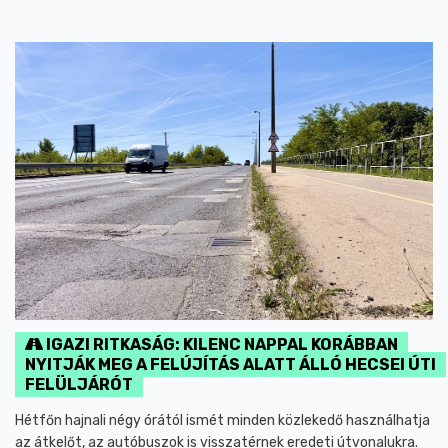
IGAZI RITKASÁG: KILENC NAPPAL KORÁBBAN
NYITJÁK MEG A FELÚJÍTÁS ALATT ÁLLÓ HECSEI ÚTI
FELÜLJÁRÓT
Hétfőn hajnali négy órától ismét minden közlekedő használhatja
az átkelőt, az autóbuszok is visszatérnek eredeti útvonalukra.