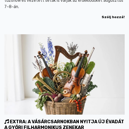
tűzshow és vezetett séták is várják az érdeklődőket augusztus
7–8-án.
Szólj hozzá!
EXTRA: A VÁSÁRCSARNOKBAN NYITJA ÚJ ÉVADÁT
A GYŐRI FILHARMONIKUS ZENEKAR