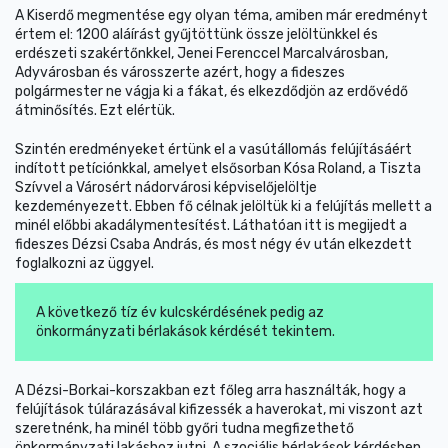
A Kiserdő megmentése egy olyan téma, amiben már eredményt
értem el: 1200 aláírást gyűjtöttünk össze jelöltünkkel és
erdészeti szakértőnkkel, Jenei Ferenccel Marcalvárosban,
Adyvárosban és városszerte azért, hogy a fideszes
polgármester ne vágja ki a fákat, és elkezdődjön az erdővédő
átminősítés. Ezt elértük.
Szintén eredményeket értünk el a vasútállomás felújításáért
indított petíciónkkal, amelyet elsősorban Kósa Roland, a Tiszta
Szívvel a Városért nádorvárosi képviselőjelöltje
kezdeményezett. Ebben fő célnak jelöltük ki a felújítás mellett a
minél előbbi akadálymentesítést. Láthatóan itt is megijedt a
fideszes Dézsi Csaba András, és most négy év után elkezdett
foglalkozni az üggyel.
A következő tíz év kulcskérdésének pedig az
önkormányzati bérlakások kérdését tekintem.
A Dézsi-Borkai-korszakban ezt főleg arra használták, hogy a
felújítások túlárazásával kifizessék a haverokat, mi viszont azt
szeretnénk, ha minél több győri tudna megfizethető
önkormányzati lakáshoz jutni. A szociális bérlakások kérdésben