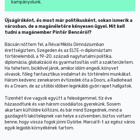
kampányolunk.
Újságíróként, és most már politikusként, sokan ismerik a
városban, de a magánéletére kényesen ügyel. Mit kell
tudni a magánember Pintér Bencéről?
Bácsán nőttem fel, a Révai Miklós Gimnáziumban
érettségiztem, Szegeden és az ELTE-n diplomáztam
történelemből, a 19-20. századi nagyhatalmi politika,
diplomácia, globalizáció és gyarmatosítás volt a szakterületem.
Ha tehetem, biciklivel járok, amikor időm engedi, könyvet
olvasok, főleg fantasztikus irodalmat és történelmi munkákat.
Három kedvenc zenekarom évtizedek óta a Doors, a Radiohead
és a Cream, de az utóbbi időben leginkább győri rapet hallgatok.
Tizenhét éve vagyok együtt a feleségemmel, tíz éve
házasodtunk és van három csodálatos gyerekünk. Sosem
akartam külföldre költözni, és bár mind Szegednek, mind a
gazdagréti lakótelepnek van helye a szívemben, biztos voltam
benne, hogy vissza fogok jönni Győrbe. Marcal II-t az egész város
egyik legjobb környékének tartom.