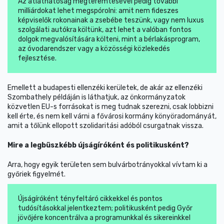
Az átláthatóság megteremtésével pedig további
milliárdokat lehet megspórolni: amit nem fideszes
képviselők rokonainak a zsebébe teszünk, vagy nem luxus
szolgálati autókra költünk, azt lehet a valóban fontos
dolgok megvalósítására költeni, mint a bérlakásprogram,
az óvodarendszer vagy a közösségi közlekedés
fejlesztése.
Emellett a budapesti ellenzéki kerületek, de akár az ellenzéki
Szombathely példáján is láthatjuk, az önkormányzatok
közvetlen EU-s forrásokat is meg tudnak szerezni, csak lobbizni
kell érte, és nem kell várni a fővárosi kormány könyöradományát,
amit a tőlünk ellopott szolidaritási adóból csurgatnak vissza.
Mire a legbüszkébb újságíróként és politikusként?
Arra, hogy egyik területen sem bulvárbotrányokkal vívtam ki a
győriek figyelmét.
Újságíróként tényfeltáró cikkekkel és pontos
tudósításokkal jelentkeztem; politikusként pedig Győr
jövőjére koncentrálva a programunkkal és sikereinkkel