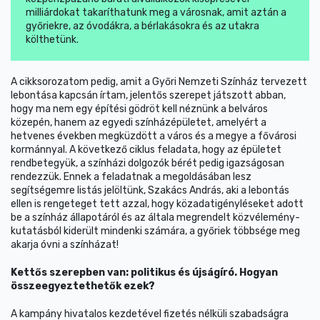
milliárdokat takaríthatunk meg a városnak, amit aztán a
győriekre, az óvodákra, a bérlakásokra és az utakra
költhetünk.
A cikksorozatom pedig, amit a Győri Nemzeti Színház tervezett
lebontása kapcsán írtam, jelentős szerepet játszott abban,
hogy ma nem egy építési gödröt kell néznünk a belváros
közepén, hanem az egyedi színházépületet, amelyért a
hetvenes években megküzdött a város és a megye a fővárosi
kormánnyal. A következő ciklus feladata, hogy az épületet
rendbetegyük, a színházi dolgozók bérét pedig igazságosan
rendezzük. Ennek a feladatnak a megoldásában lesz
segítségemre listás jelöltünk, Szakács András, aki a lebontás
ellen is rengeteget tett azzal, hogy közadatigényléseket adott
be a színház állapotáról és az általa megrendelt közvélemény-
kutatásból kiderült mindenki számára, a győriek többsége meg
akarja óvni a színházat!
Kettős szerepben van: politikus és újságíró. Hogyan
összeegyeztethetők ezek?
A kampány hivatalos kezdetével fizetés nélküli szabadságra