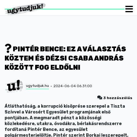
PINTÉR BENCE: EZ A VÁLASZTÁS
KÖZTEM ÉS DÉZSI CSABA ANDRÁS
KÖZÖTT FOG ELDŐLNI
ugytudjuk.hu
2024-06-04 06:31:00
3 hozzászólás
Átláthatóság, a korrupció kisöprése szerepel a Tiszta
Szívvel a Városért Egyesület programjának első
pontjában. A megmaradt pénzt a közösségi
közlekedésre, utakra, óvodákra, bérlakásrendszerre
fordítaná Pintér Bence, az egyesület
polgármesterjelöltje. Pintér szerint Borkai leszerepelt,