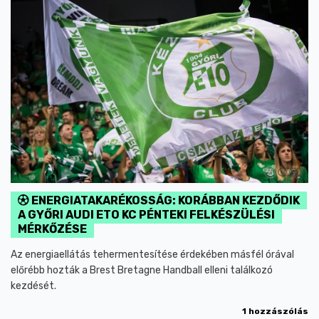
ENERGIATAKARÉKOSSÁG: KORÁBBAN KEZDŐDIK
A GYŐRI AUDI ETO KC PÉNTEKI FELKÉSZÜLÉSI
MÉRKŐZÉSE
Az energiaellátás tehermentesítése érdekében másfél órával
előrébb hozták a Brest Bretagne Handball elleni találkozó
kezdését.
1 hozzászólás