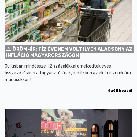
ÖRÖMHÍR: TÍZ ÉVE NEM VOLT ILYEN ALACSONY AZ
INFLÁCIÓ MAGYARORSZÁGON
Júliusban mindössze 1,2 százalékkal emelkedtek éves
összevetésben a fogyasztói árak, miközben az élelmiszerek ára
már csökkent.
Szólj hozzá!