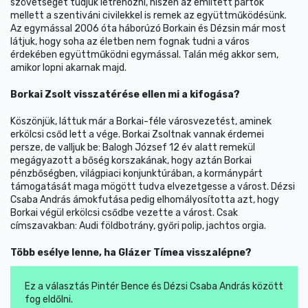
szövetséget tudjuk létrehozni, hiszen az említett pártok
mellett a szentiváni civilekkel is remek az együttműködésünk.
Az egymással 2006 óta háborúzó Borkain és Dézsin már most
látjuk, hogy soha az életben nem fognak tudni a város
érdekében együttműködni egymással. Talán még akkor sem,
amikor lopni akarnak majd.
Borkai Zsolt visszatérése ellen mi a kifogása?
Köszönjük, láttuk már a Borkai-féle városvezetést, aminek
erkölcsi csőd lett a vége. Borkai Zsoltnak vannak érdemei
persze, de valljuk be: Balogh József 12 év alatt remekül
megágyazott a bőség korszakának, hogy aztán Borkai
pénzbőségben, világpiaci konjunktúrában, a kormánypárt
támogatását maga mögött tudva elvezetgesse a várost. Dézsi
Csaba András ámokfutása pedig elhomályosította azt, hogy
Borkai végül erkölcsi csődbe vezette a várost. Csak
címszavakban: Audi földbotrány, győri polip, jachtos orgia.
Több esélye lenne, ha Glázer Tímea visszalépne?
Ez a választás Pintér Bence és Dézsi Csaba András között
fog eldőlni.