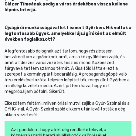
Glázer Tímeának pedig a város érdekében vissza kellene
lépnie. Interjú.
Újságírói munkásságával lett ismert Győrben. Mik voltak a
legfontosabb ügyek
, amelyekkel újságíróként az elmúlt
években foglalkozott?
A legfontosabb dolognak azt tartom, hogy részletesen
beszámoltam a győrieknek arról, ami a közgyűlésben zajlik, és
amit a fideszes városvezetés tesz és mond. Közbeszéd
tárgyává tettem számos témát. A Kisalföld látta el ezt a
szerepet a kormánypárti bedarálásig. A propagandagéppé való
átszerelésével azóta teljesen leépítették, megszűnt Győrben a
minőségi közéleti média. Azért jöttem haza, hogy ezt
megpróbáljam pótolni. Sikerült.
Elkezdtem feltárni, milyen óriási mutyi zajlik a Győr-Szolnál és a
GYHG-nál. A Győr-Szolról szóló cikkem után leváltották a cég
akkori vezetését.
Azt gondolom, hogy a két cég rendbetételével, a
közpénzpazarló baráti alvállalkozók kisöprésével