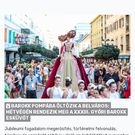
BAROKK POMPÁBA ÖLTÖZIK A BELVÁROS:
HÉTVÉGÉN RENDEZIK MEG A XXXIII. GYŐRI BAROKK
ESKÜVŐT
Jubileumi fogadalom megerősítés, történelmi felvonulás,