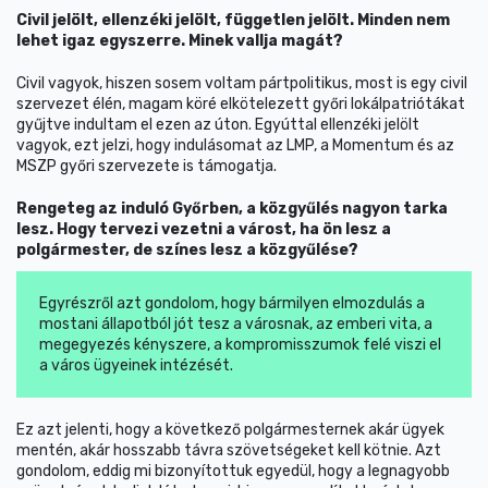
Civil jelölt, ellenzéki jelölt, független jelölt. Minden nem
lehet igaz egyszerre. Minek vallja magát?
Civil vagyok, hiszen sosem voltam pártpolitikus, most is egy civil
szervezet élén, magam köré elkötelezett győri lokálpatriótákat
gyűjtve indultam el ezen az úton. Egyúttal ellenzéki jelölt
vagyok, ezt jelzi, hogy indulásomat az LMP, a Momentum és az
MSZP győri szervezete is támogatja.
Rengeteg az induló Győrben, a közgyűlés nagyon tarka
lesz. Hogy tervezi vezetni a várost, ha ön lesz a
polgármester, de színes lesz a közgyűlése?
Egyrészről azt gondolom, hogy bármilyen elmozdulás a
mostani állapotból jót tesz a városnak, az emberi vita, a
megegyezés kényszere, a kompromisszumok felé viszi el
a város ügyeinek intézését.
Ez azt jelenti, hogy a következő polgármesternek akár ügyek
mentén, akár hosszabb távra szövetségeket kell kötnie. Azt
gondolom, eddig mi bizonyítottuk egyedül, hogy a legnagyobb