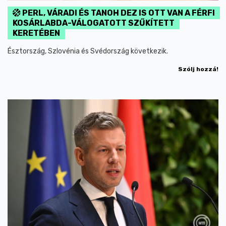
PERL, VÁRADI ÉS TANOH DEZ IS OTT VAN A FÉRFI
KOSÁRLABDA-VÁLOGATOTT SZŰKÍTETT
KERETÉBEN
Észtország, Szlovénia és Svédország következik.
Szólj hozzá!