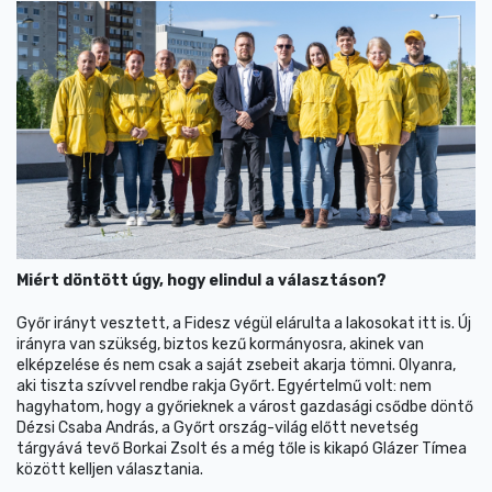
Miért döntött úgy, hogy elindul a választáson?
Győr irányt vesztett, a Fidesz végül elárulta a lakosokat itt is. Új
irányra van szükség, biztos kezű kormányosra, akinek van
elképzelése és nem csak a saját zsebeit akarja tömni. Olyanra,
aki tiszta szívvel rendbe rakja Győrt. Egyértelmű volt: nem
hagyhatom, hogy a győrieknek a várost gazdasági csődbe döntő
Dézsi Csaba András, a Győrt ország-világ előtt nevetség
tárgyává tevő Borkai Zsolt és a még tőle is kikapó Glázer Tímea
között kelljen választania.