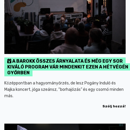
A BAROKK ÖSSZES ÁRNYALATA ÉS MÉG EGY SOR
KIVÁLÓ PROGRAM VÁR MINDENKIT EZEN A HÉTVÉGÉN
GYŐRBEN
Középpontban a hagyományőrzés, de lesz Pogány Induló és
Majka koncert, jóga szeánsz, “borhajózás” és egy csomó minden
más.
Szólj hozzá!