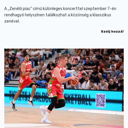
A „Zenélő piac” című különleges koncerttel szeptember 7-én
rendhagyó helyszínen találkozhat a közönség a klasszikus
zenével.
Szólj hozzá!