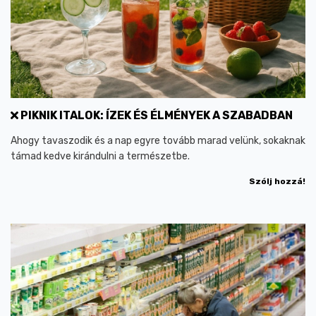
PIKNIK ITALOK: ÍZEK ÉS ÉLMÉNYEK A SZABADBAN
Ahogy tavaszodik és a nap egyre tovább marad velünk, sokaknak
támad kedve kirándulni a természetbe.
Szólj hozzá!