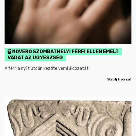
NŐVERŐ SZOMBATHELYI FÉRFI ELLEN EMELT
VÁDAT AZ ÜGYÉSZSÉG
A férfi a nyílt utcán kezdte verni áldozatát.
Szólj hozzá!