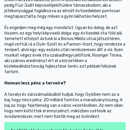
pedig Füzi Judit képviselőjelöltünkre támaszkodom, aki a
jótékonysággal foglalkozva az elmúlt évtizedekben pontosan
megtapasztalta, hogy milyen a győri lakhatási helyzet.
És engedjen meg még egy mondatot. Ugyan kis dolog, de azt
hiszem, ez egy helyi képviselő dolga: egy évtizedek óta föld alá
temetett elfolyót ástunk ki a Borsos Miklós utcai játszótéren,
majd vettük rá a Győr-Szolt és a Pannon-Vizet, hogy rendezze a
terepet, ahol egy-egy esőzés után rendszeresen állt a víz. Ilyen
munkát végez évek óta szabadhegyi jelöltünk, Rosinger Timea,
aki számos eredményt ért el a körzetében a
közlekedésbiztonság fejlesztése terén, ezt példaértékűnek
tartom.
Honnan lesz pénz a terveire?
A tavalyi év zárszámadásából tudjuk, hogy Győrben nem az a
baj, hogy nincs pénz: 20 milliárd forintos a maradványösszeg. A
baj az, hogy fejetlenség van a város vezetésében. Az nem siker,
hogy nem költöttek el ennyi pénzt, miközben szétesik az
óvodarendszer, mert nem fizetik meg az óvónőket.