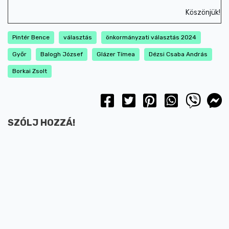
Köszönjük!
Pintér Bence
választás
önkormányzati választás 2024
Győr
Balogh József
Glázer Tímea
Dézsi Csaba András
Borkai Zsolt
SZÓLJ HOZZÁ!