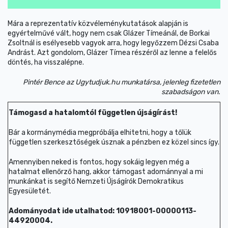
Mára a reprezentatív közvéleménykutatások alapján is
egyértelművé vált, hogy nem csak Glázer Tímeánál, de Borkai
Zsoltnál is esélyesebb vagyok arra, hogy legyőzzem Dézsi Csaba
Andrást. Azt gondolom, Glázer Tímea részéről az lenne a felelős
döntés, ha visszalépne.
Pintér Bence az Ugytudjuk.hu munkatársa, jelenleg fizetetlen
szabadságon van.
Támogasd a hatalomtól független újságírást!
Bár a kormánymédia megpróbálja elhitetni, hogy a tőlük
független szerkesztőségek úsznak a pénzben ez közel sincs így.
Amennyiben neked is fontos, hogy sokáig legyen még a
hatalmat ellenőrző hang, akkor támogast adománnyal a mi
munkánkat is segítő Nemzeti Újságírók Demokratikus
Egyesületét.
Adományodat ide utalhatod: 10918001-00000113-
44920004.