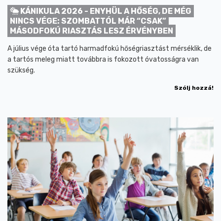
KÁNIKULA 2026 - ENYHÜL A HŐSÉG, DE MÉG
NINCS VÉGE: SZOMBATTÓL MÁR “CSAK”
MÁSODFOKÚ RIASZTÁS LESZ ÉRVÉNYBEN
A július vége óta tartó harmadfokú hőségriasztást mérséklik, de
a tartós meleg miatt továbbra is fokozott óvatosságra van
szükség.
Szólj hozzá!