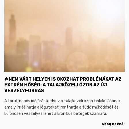
NEM VÁRT HELYEN IS OKOZHAT PROBLÉMÁKAT AZ
EXTRÉM HŐSÉG: A TALAJKÖZELI ÓZON AZ ÚJ
VESZÉLYFORRÁS
A forró, napos időjárás kedvez a talajközeli ózon kialakulásának,
amely irritálhatja a légutakat, ronthatja a tüdő működését és
különösen veszélyes lehet a krónikus betegek számára.
Szólj hozzá!