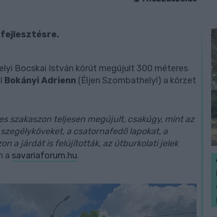
 fejlesztésre.
lyi Bocskai István körút megújult 300 méteres
ől
Bokányi Adrienn
(Éljen Szombathely!) a körzet
s szakaszon teljesen megújult, csakúgy, mint az
a szegélyköveket, a csatornafedő lapokat, a
a járdát is felújították, az útburkolati jelek
n a
savariaforum.hu
.