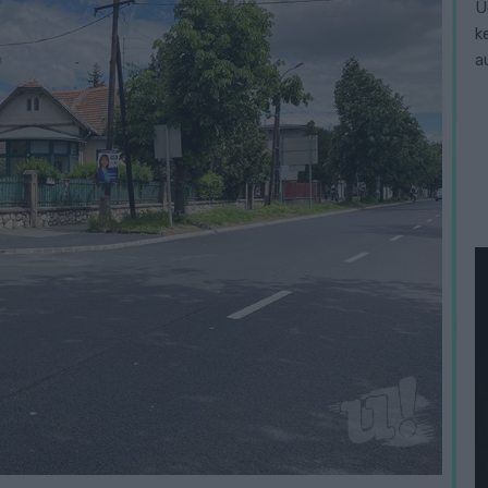
Ü
k
a