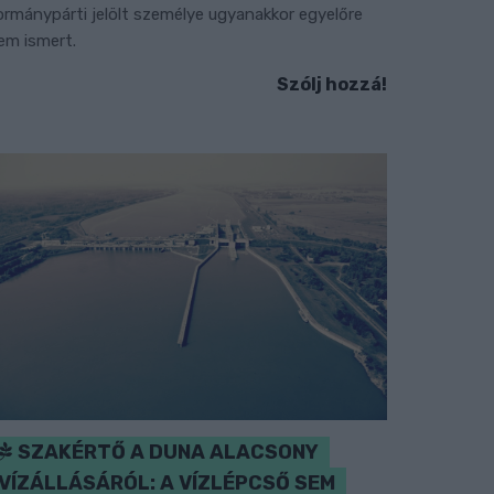
ormánypárti jelölt személye ugyanakkor egyelőre
em ismert.
Szólj hozzá!
SZAKÉRTŐ A DUNA ALACSONY
VÍZÁLLÁSÁRÓL: A VÍZLÉPCSŐ SEM