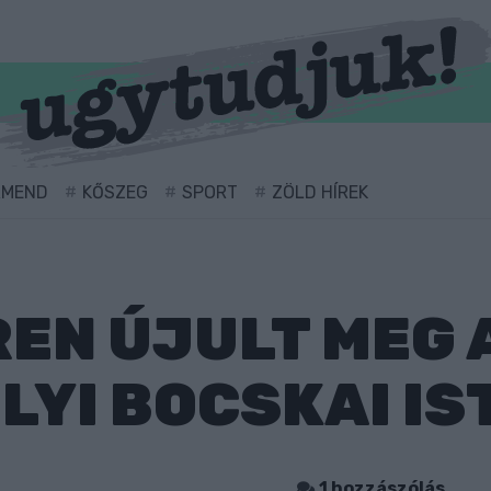
RMEND
KŐSZEG
SPORT
ZÖLD HÍREK
EN ÚJULT MEG 
YI BOCSKAI IS
1 hozzászólás