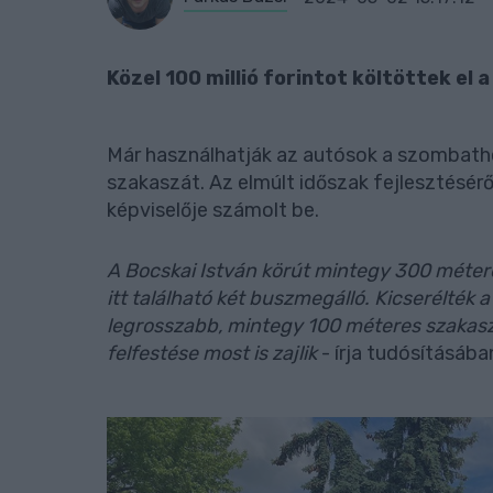
Közel 100 millió forintot költöttek el a
Már használhatják az autósok a szombathe
szakaszát. Az elmúlt időszak fejlesztésér
képviselője számolt be.
A Bocskai István körút mintegy 300 métere
itt található két buszmegálló. Kicserélték 
legrosszabb, mintegy 100 méteres szakaszon 
felfestése most is zajlik
- írja tudósításába