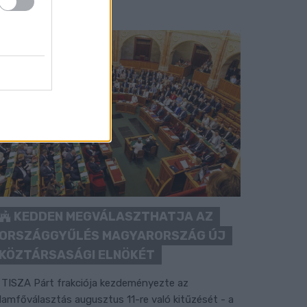
KEDDEN MEGVÁLASZTHATJA AZ
ORSZÁGGYŰLÉS MAGYARORSZÁG ÚJ
KÖZTÁRSASÁGI ELNÖKÉT
 TISZA Párt frakciója kezdeményezte az
llamfőválasztás augusztus 11-re való kitűzését - a