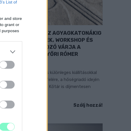
B’s List of
er and store
to grant or
ed purposes
A RÓMAIAKTÓL AZ AGYAGKATONÁKIG
 TÁRLATVEZETÉSEK, WORKSHOP ÉS
ÖZÖNSÉGTALÁLKOZÓ VÁRJA A
ÁTOGATÓKAT A GYŐRI RÓMER
MÚZEUMBAN
ngyenes programokkal és különleges kiállításokkal
észülnek a hét második felére, a hőségriadó idején
áadásul a Várkazamata – Kőtár is díjmentesen
átogatható.
Szólj hozzá!