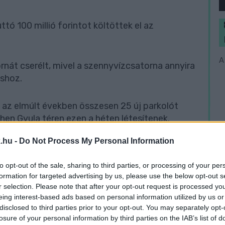
tó 100 millió forintot költöttek el az
A
nát cserélt, mivel a szennyvízcsatorna annyira
áshoz.
 az elmúlt években összesen 25 új parkolót
Éhen Gyula téren ezen a héten létesítenek.
.hu -
Do Not Process My Personal Information
emrég bontottak el egy veszélyes épületet. Itt
en 35 autót helyezhetnek el itt a sofőrök.
to opt-out of the sale, sharing to third parties, or processing of your per
formation for targeted advertising by us, please use the below opt-out s
üggetlen újságírást!
r selection. Please note that after your opt-out request is processed y
eing interest-based ads based on personal information utilized by us or
disclosed to third parties prior to your opt-out. You may separately opt-
legyen még a hatalmat ellenőrző hang, akkor
losure of your personal information by third parties on the IAB’s list of