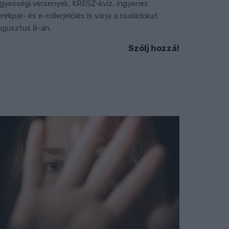
gyességi versenyek, KRESZ-kvíz, ingyenes
erékpár- és e-rollerjelölés is várja a családokat
ugusztus 8-án.
Szólj hozzá!