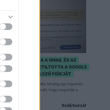
CZUNYINÉ HARCA A GMAIL ÉS AZ
ÖNKÉNY ELLEN - LETILTOTTA A GOOGLE
A VÉDVONAL LEVELEZŐ FIÓKJÁT
em vicc! A Fidesz maradéka tényleg egy ingyenes
-mail szolgáltatást használt, hogy megvédje a
idesz maradékát.
Szólj hozzá!