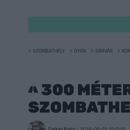
SZOMBATHELY
GYŐR
SÁRVÁR
KÖ
300 MÉTER
SZOMBATHEL
Farkas Bazsi
2024-05-02 15:17:12