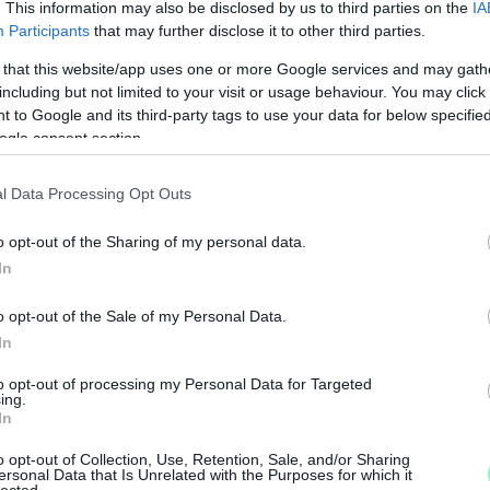
ti Újságírók Demokratikus Egyesületét.
. This information may also be disclosed by us to third parties on the
IA
Participants
that may further disclose it to other third parties.
 that this website/app uses one or more Google services and may gath
including but not limited to your visit or usage behaviour. You may click 
 to Google and its third-party tags to use your data for below specifi
Köszönjük!
ogle consent section.
–
K
 körút
l Data Processing Opt Outs
L
o opt-out of the Sharing of my personal data.
In
I
k
o opt-out of the Sale of my Personal Data.
r
In
l
to opt-out of processing my Personal Data for Targeted
ing.
In
o opt-out of Collection, Use, Retention, Sale, and/or Sharing
ersonal Data that Is Unrelated with the Purposes for which it
lected.