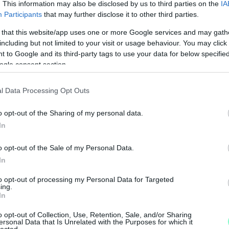
. This information may also be disclosed by us to third parties on the
IA
Participants
that may further disclose it to other third parties.
 that this website/app uses one or more Google services and may gath
kedden dönt.
including but not limited to your visit or usage behaviour. You may click 
 to Google and its third-party tags to use your data for below specifi
ogle consent section.
Facility Management Kft.
Győr
városüzemeltetés
l Data Processing Opt Outs
o opt-out of the Sharing of my personal data.
In
o opt-out of the Sale of my Personal Data.
In
M
to opt-out of processing my Personal Data for Targeted
e
ing.
In
o opt-out of Collection, Use, Retention, Sale, and/or Sharing
ersonal Data that Is Unrelated with the Purposes for which it
lected.