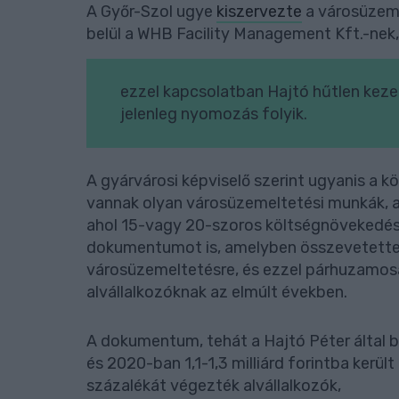
A Győr-Szol ugye
kiszervezte
a városüzeme
belül a WHB Facility Management Kft.-nek,
ezzel kapcsolatban Hajtó hűtlen kezel
jelenleg nyomozás folyik.
A gyárvárosi képviselő szerint ugyanis a 
vannak olyan városüzemeltetési munkák, a
ahol 15-vagy 20-szoros költségnövekedést
dokumentumot is, amelyben összevetette, 
városüzemeltetésre, és ezzel párhuzamosa
alvállalkozóknak az elmúlt években.
A dokumentum, tehát a Hajtó Péter által
és 2020-ban 1,1-1,3 milliárd forintba kerü
százalékát végezték alvállalkozók,