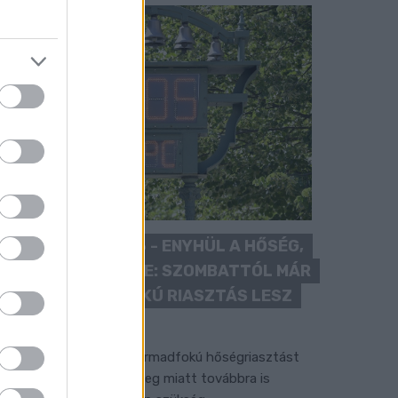
KÁNIKULA 2026 - ENYHÜL A HŐSÉG,
DE MÉG NINCS VÉGE: SZOMBATTÓL MÁR
“CSAK” MÁSODFOKÚ RIASZTÁS LESZ
ÉRVÉNYBEN
 július vége óta tartó harmadfokú hőségriasztást
érséklik, de a tartós meleg miatt továbbra is