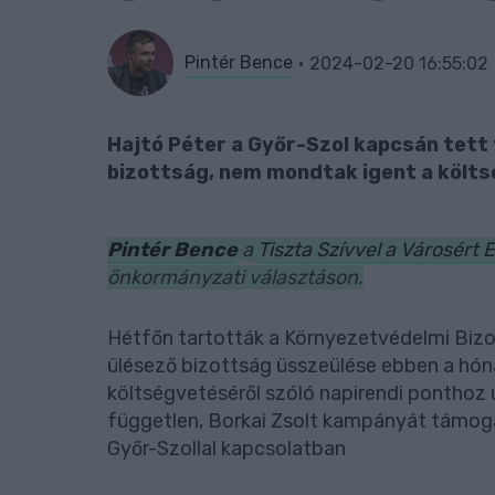
Pintér Bence
2024-02-20 16:55:02
Hajtó Péter a Győr-Szol kapcsán tett 
bizottság, nem mondtak igent a költ
Pintér Bence
a
Tiszta Szívvel a Városért 
önkormányzati választáson.
Hétfőn tartották a Környezetvédelmi Bizo
ülésező bizottság üsszeülése ebben a hón
költségvetéséről szóló napirendi ponthoz
független, Borkai Zsolt kampányát támoga
Győr-Szollal kapcsolatban