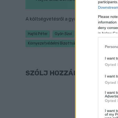
participants
Downstream 
Please note
A költségvetésről a győri közgyűlés jövő 
information 
deny consent
in below Go
Hajtó Péter
Győr-Szol
Győr-Szol Zrt.
WHB 
Környezetvédelmi Bizottság
Persona
I want t
Opted 
SZÓLJ HOZZÁ!
I want t
Opted 
I want 
Advertis
Opted 
I want t
of my P
was col