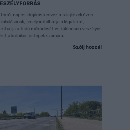
ESZÉLYFORRÁS
 forró, napos időjárás kedvez a talajközeli ózon
ialakulásának, amely irritálhatja a légutakat,
onthatja a tüdő működését és különösen veszélyes
ehet a krónikus betegek számára.
Szólj hozzá!