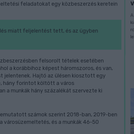
V
ltetési feladatokat egy közbeszerzés keretein
A
k
r
és miatt feljelentést tett, és az ügyben
l
közbeszerzésben felsorolt tételek esetében
hol a korábbihoz képest háromszoros, és van,
 jelentenek. Hajtó az ülésen kiosztott egy
hány forintot költött a város
n a munkák hány százalékát szervezte ki
 bemutatott számok szerint 2018-ban, 2019-ben
lt a városüzemeltetés, és a munkák 46-50