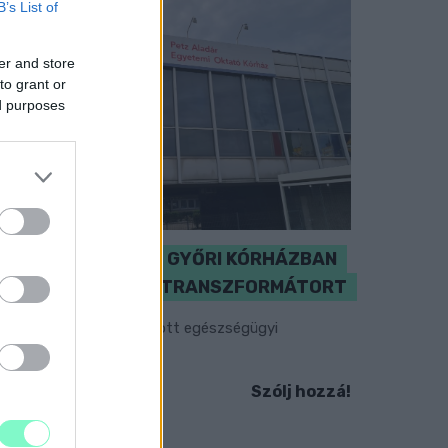
B’s List of
er and store
to grant or
ed purposes
KICSERÉLTÉK A GYŐRI KÓRHÁZBAN
MEGHIBÁSODOTT TRANSZFORMÁTORT
egkezdték az elhalasztott egészségügyi
llátásokat.
Szólj hozzá!