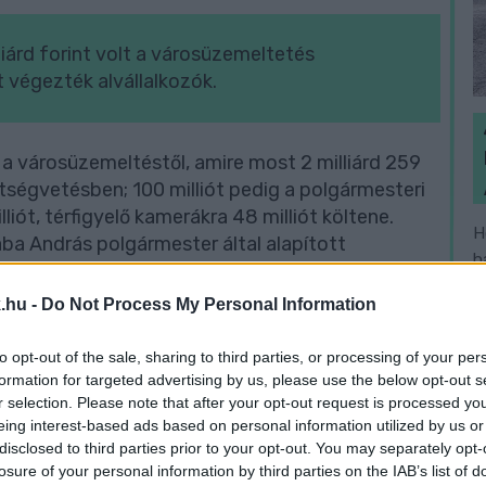
liárd forint volt a városüzemeltetés
 végezték alvállalkozók.
 a városüzemeltéstől, amire most 2 milliárd 259
ltségvetésben; 100 milliót pedig a polgármesteri
lliót, térfigyelő kamerákra 48 milliót költene.
H
saba András polgármester által alapított
h
a várostól 15 milliót, azt más civil szervezetek
v
.hu -
Do Not Process My Personal Information
letlenül megszavazta a módosítót, aztán új
to opt-out of the sale, sharing to third parties, or processing of your per
formation for targeted advertising by us, please use the below opt-out s
r selection. Please note that after your opt-out request is processed y
eing interest-based ads based on personal information utilized by us or
disclosed to third parties prior to your opt-out. You may separately opt-
tségvetés elfogadását sem, azzal, hogy a
losure of your personal information by third parties on the IAB’s list of
etnének még tájékozódni.