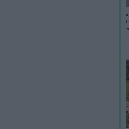
A
f
n