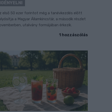
IGÉNYELNI
z első 50 ezer forintot még a tanévkezdés előtt
olyósítja a Magyar Államkincstár, a második részlet
ovemberben, utalvány formájában érkezik.
1 hozzászólás