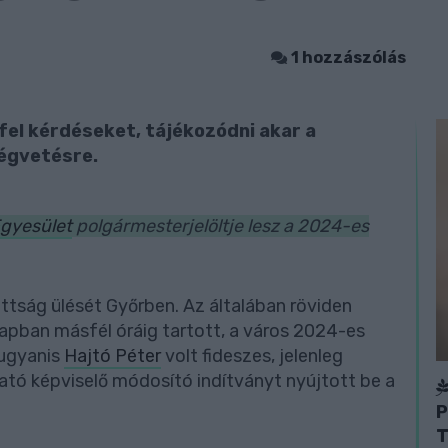
1 hozzászólás
fel kérdéseket, tájékozódni akar a
ségvetésre.
Egyesület
polgármesterjelöltje lesz a 2024-es
ttság ülését Győrben. Az általában röviden
apban másfél óráig tartott, a város 2024-es
 ugyanis
Hajtó Péter
volt fideszes, jelenleg
tó képviselő módosító indítványt nyújtott be a
P
T