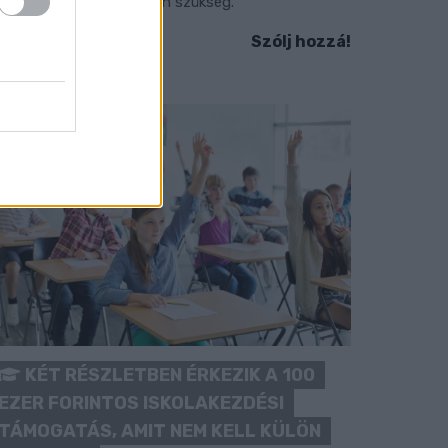
okozott óvatosságra van szükség.
Szólj hozzá!
KÉT RÉSZLETBEN ÉRKEZIK A 100
EZER FORINTOS ISKOLAKEZDÉSI
TÁMOGATÁS, AMIT NEM KELL KÜLÖN