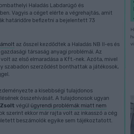
zombathelyi Haladás Labdarúgó és
en. Vagyis a céget elérte a végrehajtás, amit
k határidőre befizetni a bejelentett 73
H
h
zámolt
az ősszel kezdődtek a Haladás NB II-es és
v
 gazdasági társaság anyagi problémái. Az
olt az első elmaradása a Kft.-nek. Azóta, mivel
 így szabadon szerződést bonthattak a játékosok,
ggel.
ezdeményezte a kisebbségi tulajdonos
ésének összehívását. A tulajdonosok ugyan
Zsolt
végül
ügyrendi problémák miatt nem
k szerint ekkor már rajta volt az inkasszó a cég
zületett beszámolók egyike sem tájékoztatott.