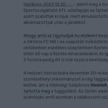
Hatályos: 2023.12.20. - …
- jelent meg a S
Sportszolgáltató Kft. adatlapján az Optenb
azért szabdtak ki rájuk, mert elmulasztottá
alkalmazottjuk után a járulékot.
Ahogy arról az Ugytudjuk.hu elsőként bes
a Viktória FC NB I-es csapatát működtető
októberben esedékes szeptemberi fizetés v
eltelt 60 nap a fizetés elmaradásából, és
3 focista pedig élt is már ezzel a lehetősé
A helyzet tisztázására december 20-ra k
szombathelyi önkormányzat a cég taggyűl
leültek, ám a többségi tulajdonos
Homlok 
tartotta meg
a taggyűlést. Az Opten adato
számláján, erről azonban a találkozóról s