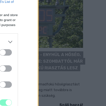
B’s List of
er and store
to grant or
ed purposes
KÁNIKULA 2026 - ENYHÜL A HŐSÉG,
DE MÉG NINCS VÉGE: SZOMBATTÓL MÁR
“CSAK” MÁSODFOKÚ RIASZTÁS LESZ
ÉRVÉNYBEN
 július vége óta tartó harmadfokú hőségriasztást
érséklik, de a tartós meleg miatt továbbra is
okozott óvatosságra van szükség.
Szólj hozzá!