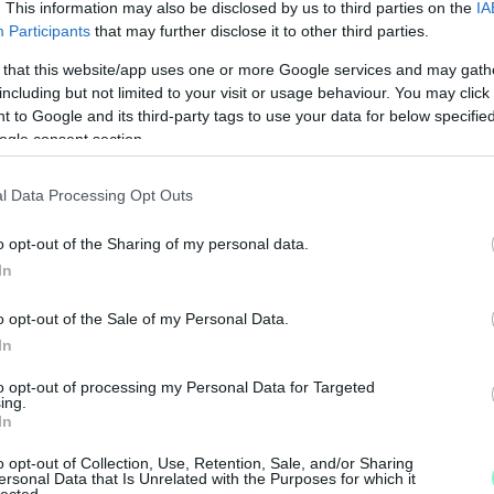
. This information may also be disclosed by us to third parties on the
IA
Participants
that may further disclose it to other third parties.
legyen még a hatalmat ellenőrző hang, akkor
 that this website/app uses one or more Google services and may gath
egítő Nemzeti Újságírók Demokratikus
including but not limited to your visit or usage behaviour. You may click 
 to Google and its third-party tags to use your data for below specifi
ogle consent section.
01-00000113-44920004.
l Data Processing Opt Outs
Köszönjük!
o opt-out of the Sharing of my personal data.
In
ó Kft.
Nemzeti Adó- és Vámhivatal
végrehajtás
o opt-out of the Sale of my Personal Data.
In
to opt-out of processing my Personal Data for Targeted
A
ing.
m
In
f
o opt-out of Collection, Use, Retention, Sale, and/or Sharing
ersonal Data that Is Unrelated with the Purposes for which it
lected.