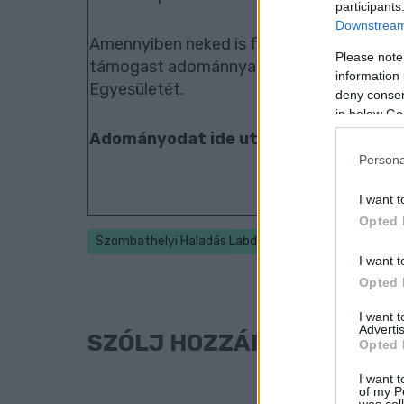
participants
Downstream 
Amennyiben neked is fontos, hogy sokáig 
Please note
támogast adománnyal a mi munkánkat is s
information 
Egyesületét.
deny consent
in below Go
Adományodat ide utalhatod: 109180
Persona
I want t
Opted 
Szombathelyi Haladás Labdarúgó és Sportszolgáltat
I want t
Opted 
I want 
Advertis
SZÓLJ HOZZÁ!
Opted 
I want t
of my P
was col