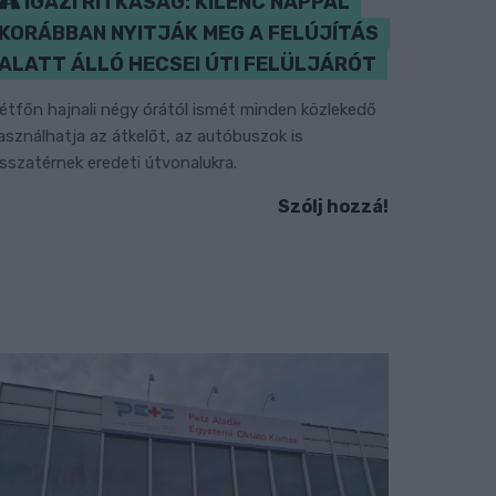
IGAZI RITKASÁG: KILENC NAPPAL
KORÁBBAN NYITJÁK MEG A FELÚJÍTÁS
ALATT ÁLLÓ HECSEI ÚTI FELÜLJÁRÓT
étfőn hajnali négy órától ismét minden közlekedő
asználhatja az átkelőt, az autóbuszok is
isszatérnek eredeti útvonalukra.
Szólj hozzá!