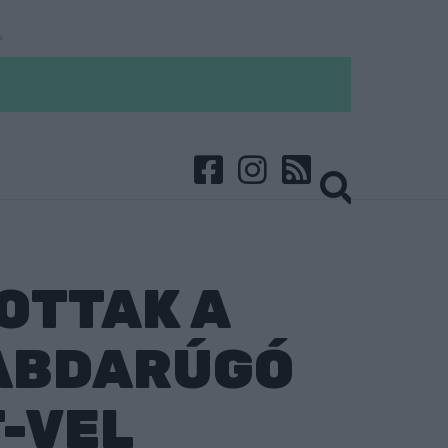
OTTAK A
LABDARÚGÓ
-VEL