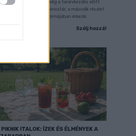
z első 50 ezer forintot még a tanévkezdés előtt
olyósítja a Magyar Államkincstár, a második részlet
ovemberben, utalvány formájában érkezik.
Szólj hozzá!
PIKNIK ITALOK: ÍZEK ÉS ÉLMÉNYEK A