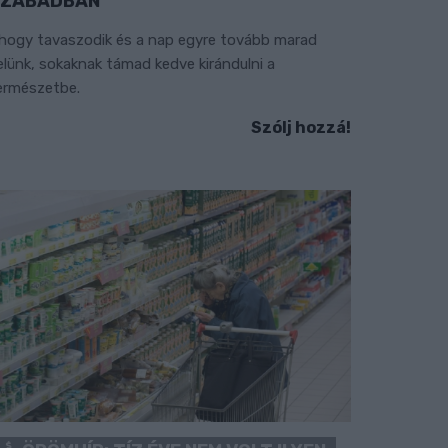
SZABADBAN
hogy tavaszodik és a nap egyre tovább marad
elünk, sokaknak támad kedve kirándulni a
ermészetbe.
Szólj hozzá!