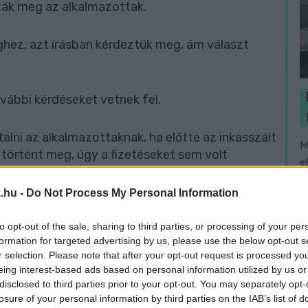
ták meg az alkalmazottak.
hez, azt írásban kérdeztük meg, ám választ
vábbi kérdéseket vetnek fel.
talni az alkalmazottaknak, ha előtte az inkasszált
M
történt meg, úgy a fizetéseket sem volt
e
.hu -
Do Not Process My Personal Information
i, ha a végrehajtást törölték. Figyelni fogjuk.
to opt-out of the sale, sharing to third parties, or processing of your per
formation for targeted advertising by us, please use the below opt-out s
ágírást!
r selection. Please note that after your opt-out request is processed y
eing interest-based ads based on personal information utilized by us or
disclosed to third parties prior to your opt-out. You may separately opt-
, hogy a tőlük független szerkesztőségek
losure of your personal information by third parties on the IAB’s list of