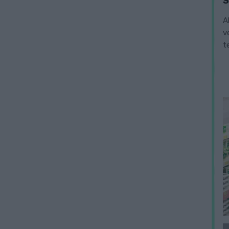
A
v
t