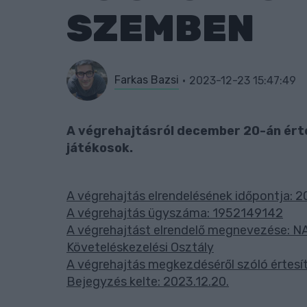
SZEMBEN
Farkas Bazsi
2023-12-23 15:47:49
A végrehajtásról december 20-án érte
játékosok.
A végrehajtás elrendelésének időpontja: 20
A végrehajtás ügyszáma: 1952149142
A végrehajtást elrendelő megnevezése: 
Követeléskezelési Osztály
A végrehajtás megkezdéséről szóló értesíté
Bejegyzés kelte: 2023.12.20.