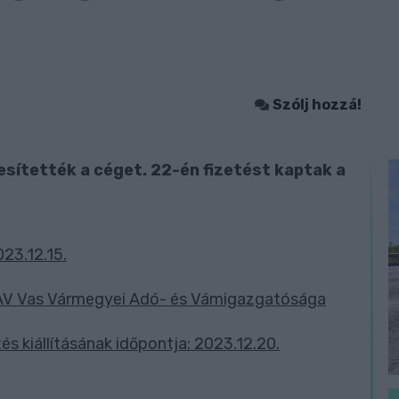
Szólj hozzá!
sítették a céget. 22-én fizetést kaptak a
23.12.15.
NAV Vas Vármegyei Adó- és Vámigazgatósága
s kiállításának időpontja: 2023.12.20.