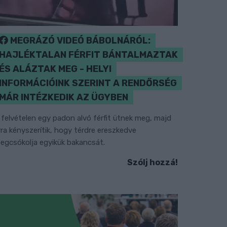
MEGRÁZÓ VIDEÓ BÁBOLNÁRÓL:
HAJLÉKTALAN FÉRFIT BÁNTALMAZTAK
ÉS ALÁZTAK MEG - HELYI
INFORMÁCIÓINK SZERINT A RENDŐRSÉG
MÁR INTÉZKEDIK AZ ÜGYBEN
 felvételen egy padon alvó férfit ütnek meg, majd
rra kényszerítik, hogy térdre ereszkedve
egcsókolja egyikük bakancsát.
Szólj hozzá!