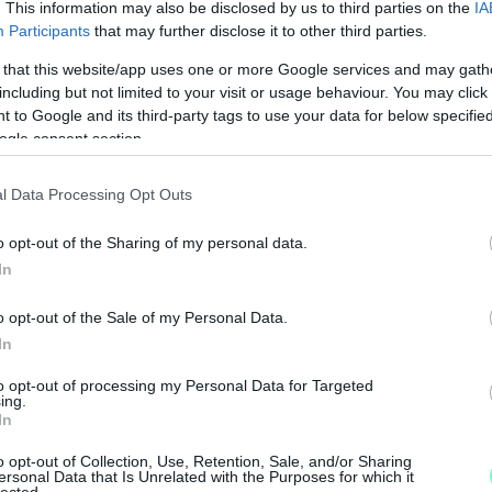
. This information may also be disclosed by us to third parties on the
IA
ágírást!
Participants
that may further disclose it to other third parties.
 that this website/app uses one or more Google services and may gath
, hogy a tőlük független szerkesztőségek
including but not limited to your visit or usage behaviour. You may click 
 to Google and its third-party tags to use your data for below specifi
ogle consent section.
legyen még a hatalmat ellenőrző hang, akkor
l Data Processing Opt Outs
egítő Nemzeti Újságírók Demokratikus
o opt-out of the Sharing of my personal data.
In
01-00000113-44920004.
o opt-out of the Sale of my Personal Data.
In
Köszönjük!
to opt-out of processing my Personal Data for Targeted
ing.
A
In
á
o opt-out of Collection, Use, Retention, Sale, and/or Sharing
k
ersonal Data that Is Unrelated with the Purposes for which it
lected.