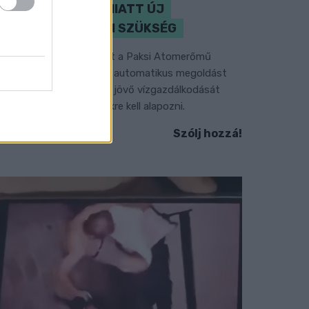
KLÍMAVÁLTOZÁS MIATT ÚJ
SZEMLÉLETRE VAN SZÜKSÉG
 BME vízmérnöke szerint a Paksi Atomerőmű
elyzetére sem jelentene automatikus megoldást
gy új dunai vízlépcső - a jövő vízgazdálkodását
edig már a klímamodellekre kell alapozni.
Szólj hozzá!