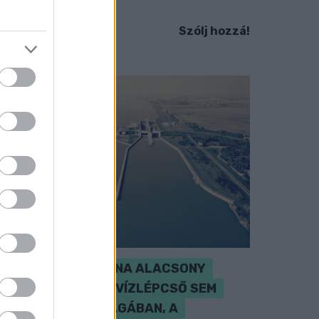
em ismert.
Szólj hozzá!
SZAKÉRTŐ A DUNA ALACSONY
VÍZÁLLÁSÁRÓL: A VÍZLÉPCSŐ SEM
CSODASZER ÖNMAGÁBAN, A