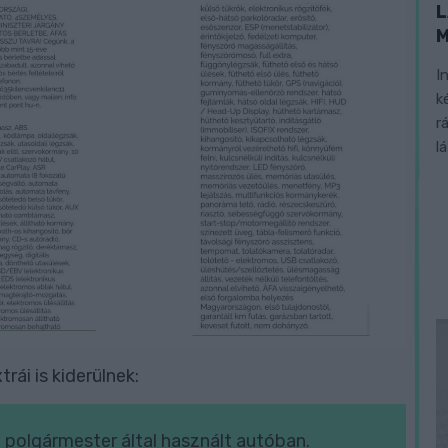
L
I
k
r
l
rái is kiderülnek:
a polgármester által használt autóban.