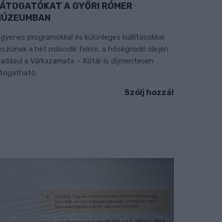
ÁTOGATÓKAT A GYŐRI RÓMER
MÚZEUMBAN
ngyenes programokkal és különleges kiállításokkal
észülnek a hét második felére, a hőségriadó idején
áadásul a Várkazamata – Kőtár is díjmentesen
átogatható.
Szólj hozzá!