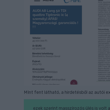
MInt fent látható, a hirdetésből az autói ext
ezek szerint masszírozós ülés is volt 