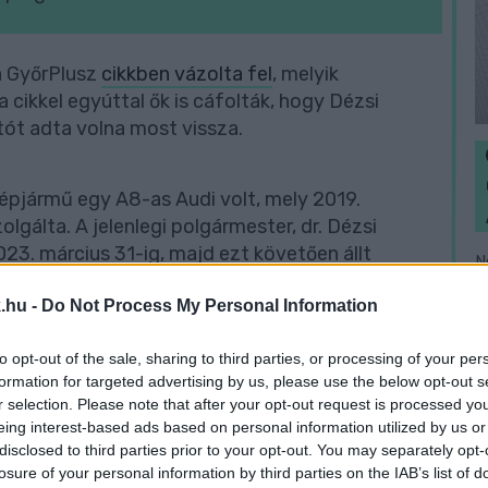
a GyőrPlusz
cikkben vázolta fel
, melyik
 cikkel egyúttal ők is cáfolták, hogy Dézsi
utót adta volna most vissza.
 gépjármű egy A8-as Audi volt, mely 2019.
lgálta. A jelenlegi polgármester, dr. Dézsi
23. március 31-ig, majd ezt követően állt
N
gy 5 hónapig volt városházi forgalomban”
e
.hu -
Do Not Process My Personal Information
F
to opt-out of the sale, sharing to third parties, or processing of your per
ör is azt állította, hogy ő a Borkai Zsoltnak
formation for targeted advertising by us, please use the below opt-out s
s elismeri azonban, hogy idén tavasszal új Audi
r selection. Please note that after your opt-out request is processed y
er. A GyőrPlusz szerint a Carmen Rent kérte a
eing interest-based ads based on personal information utilized by us or
disclosed to third parties prior to your opt-out. You may separately opt-
losure of your personal information by third parties on the IAB’s list of