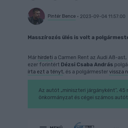
Pintér Bence
2023-09-04 11:57:00
Masszírozós ülés is volt a polgármest
Már
hirdeti
a Carmen Rent az Audi A8-ast, 
ezer forintért
Dézsi Csaba András
polgá
írta ezt a tényt
, és a polgármester
vissza 
Az autót „miniszteri járgányként”, 45 mi
önkormányzat és cégei számos autót 