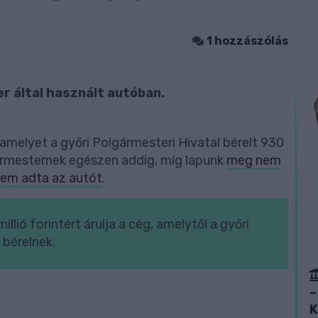
1 hozzászólás
er által használt autóban.
amelyet a győri Polgármesteri Hivatal bérelt 930
rmesternek egészen addig, míg lapunk
meg nem
nem adta az autót
.
llió forintért árulja a cég, amelytől a győri
bérelnek.
–
K