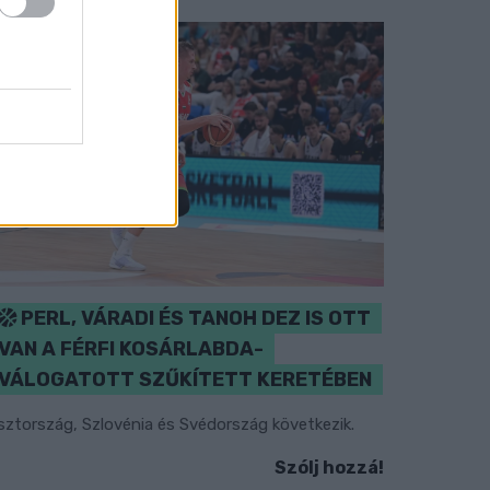
PERL, VÁRADI ÉS TANOH DEZ IS OTT
VAN A FÉRFI KOSÁRLABDA-
VÁLOGATOTT SZŰKÍTETT KERETÉBEN
sztország, Szlovénia és Svédország következik.
Szólj hozzá!