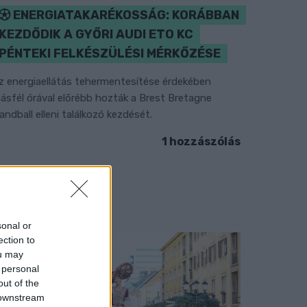
ENERGIATAKARÉKOSSÁG: KORÁBBAN
KEZDŐDIK A GYŐRI AUDI ETO KC
PÉNTEKI FELKÉSZÜLÉSI MÉRKŐZÉSE
z energiaellátás tehermentesítése érdekében
ásfél órával előrébb hozták a Brest Bretagne
andball elleni találkozó kezdését.
1 hozzászólás
sonal or
ection to
ou may
 personal
out of the
 downstream