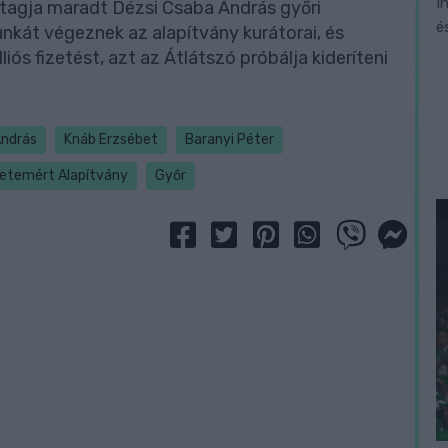
I
m tagja maradt Dézsi Csaba András győri
é
nkát végeznek az alapítvány kurátorai, és
ós fizetést, azt az Átlátszó próbálja kideríteni
András
Knáb Erzsébet
Baranyi Péter
yetemért Alapítvány
Győr