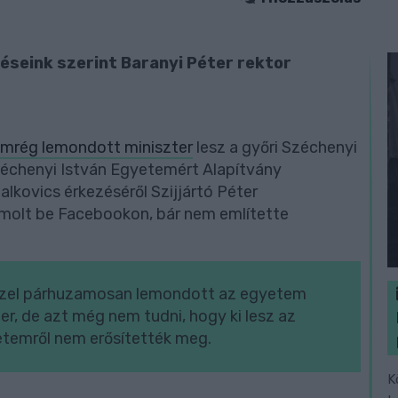
éseink szerint Baranyi Péter rektor
mrég lemondott miniszter
lesz a győri Széchenyi
Széchenyi István Egyetemért Alapítvány
alkovics érkezéséről Szijjártó Péter
ámolt be Facebookon, bár nem említette
ezzel párhuzamosan lemondott az egyetem
er, de azt még nem tudni, hogy ki lesz az
etemről nem erősítették meg.
K