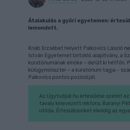
Átalakulás a győri egyetemen: értesül
lemondott.
Knáb Erzsébet helyett Palkovics László
ne
István Egyetemet birtokló alapítvány, a 
kuratóriumának elnöke – derült ki hétfőn. P
külügyminiszter – a kuratórium tagja – sz
Palkovics pontos pozícióját.
Az Ugytudjuk.hu értesülése szerint 
tavaly kinevezett rektora, Baranyi Pét
utóda. Értesülésünket eleddig az egy