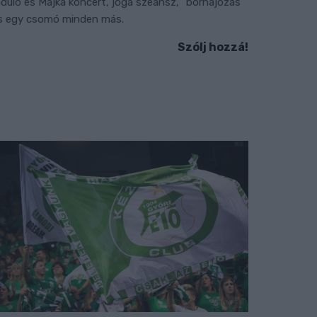
nduló és Majka koncert, jóga szeánsz, “borhajózás”
s egy csomó minden más.
Szólj hozzá!