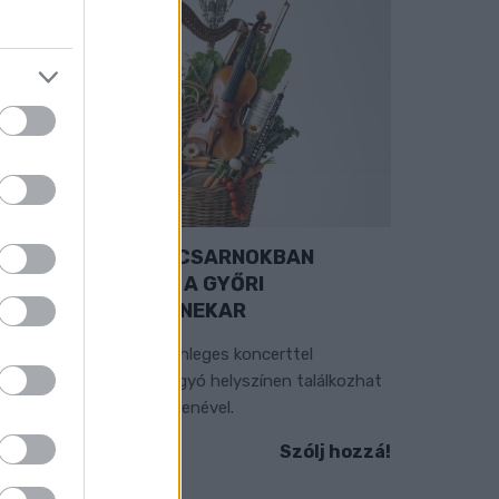
EXTRA: A VÁSÁRCSARNOKBAN
YITJA ÚJ ÉVADÁT A GYŐRI
ILHARMONIKUS ZENEKAR
 „Zenélő piac” című különleges koncerttel
zeptember 7-én rendhagyó helyszínen találkozhat
 közönség a klasszikus zenével.
Szólj hozzá!