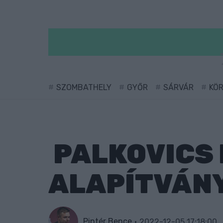
SZOMBATHELY
GYŐR
SÁRVÁR
KÖ
PALKOVICS 
ALAPÍTVÁN
Pintér Bence
2022-12-05 17:18:00