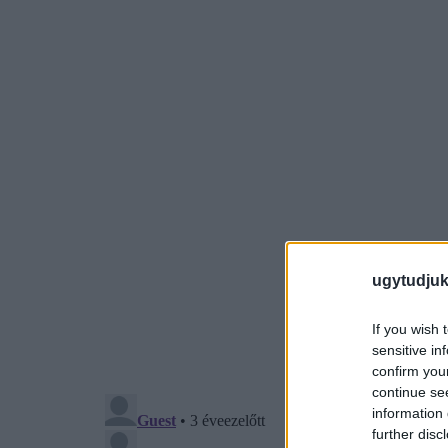
ugytudjuk
If you wish 
sensitive in
confirm you
continue se
information 
further disc