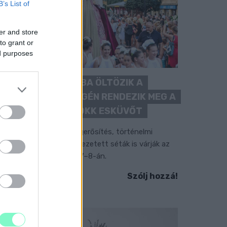
B’s List of
er and store
to grant or
ed purposes
BAROKK POMPÁBA ÖLTÖZIK A
BELVÁROS: HÉTVÉGÉN RENDEZIK MEG A
XXXIII. GYŐRI BAROKK ESKÜVŐT
ubileumi fogadalom megerősítés, történelmi
elvonulás, tűzshow és vezetett séták is várják az
rdeklődőket augusztus 7–8-án.
Szólj hozzá!