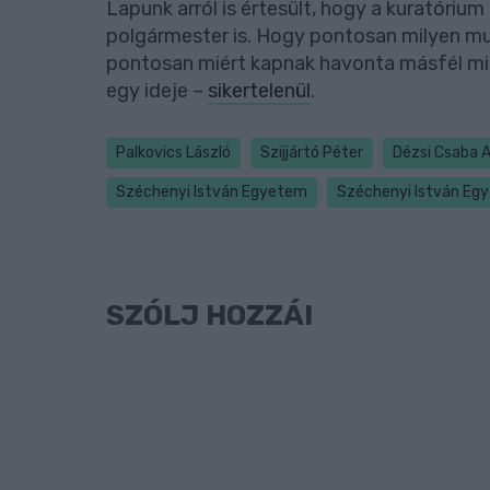
Lapunk arról is értesült, hogy a kuratóriu
polgármester is. Hogy pontosan milyen mu
pontosan miért kapnak havonta másfél milli
egy ideje –
sikertelenül
.
Palkovics László
Szijjártó Péter
Dézsi Csaba 
Széchenyi István Egyetem
Széchenyi István Eg
SZÓLJ HOZZÁ!