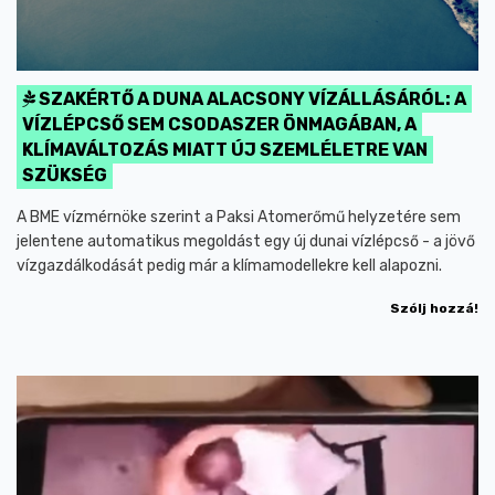
SZAKÉRTŐ A DUNA ALACSONY VÍZÁLLÁSÁRÓL: A
VÍZLÉPCSŐ SEM CSODASZER ÖNMAGÁBAN, A
KLÍMAVÁLTOZÁS MIATT ÚJ SZEMLÉLETRE VAN
SZÜKSÉG
A BME vízmérnöke szerint a Paksi Atomerőmű helyzetére sem
jelentene automatikus megoldást egy új dunai vízlépcső - a jövő
vízgazdálkodását pedig már a klímamodellekre kell alapozni.
Szólj hozzá!