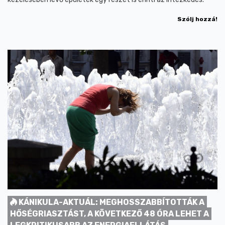
Szólj hozzá!
KÁNIKULA-AKTUÁL: MEGHOSSZABBÍTOTTÁK A
HŐSÉGRIASZTÁST, A KÖVETKEZŐ 48 ÓRA LEHET A