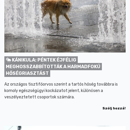
KÁNIKULA: PÉNTEK ÉJFÉLIG
MEGHOSSZABBÍTOTTÁK A HARMADFOKÚ
HŐSÉGRIASZTÁST
Az országos tisztifőorvos szerint a tartós hőség továbbra is
komoly egészségügyi kockázatot jelent, különösen a
veszélyeztetett csoportok számára.
Szólj hozzá!