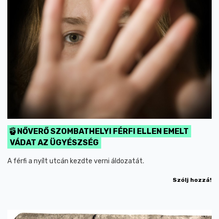
NŐVERŐ SZOMBATHELYI FÉRFI ELLEN EMELT
VÁDAT AZ ÜGYÉSZSÉG
A férfi a nyílt utcán kezdte verni áldozatát.
Szólj hozzá!