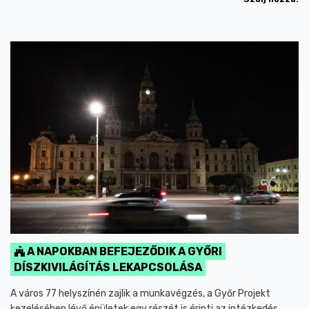
A NAPOKBAN BEFEJEZŐDIK A GYŐRI
DÍSZKIVILÁGÍTÁS LEKAPCSOLÁSA
A város 77 helyszínén zajlik a munkavégzés, a Győr Projekt
kezelésében lévő épületek egy részét is érinti az intézkedés.