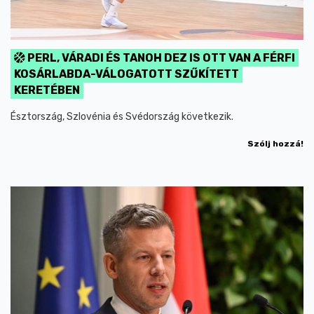
PERL, VÁRADI ÉS TANOH DEZ IS OTT VAN A FÉRFI
KOSÁRLABDA-VÁLOGATOTT SZŰKÍTETT
KERETÉBEN
Észtország, Szlovénia és Svédország következik.
Szólj hozzá!