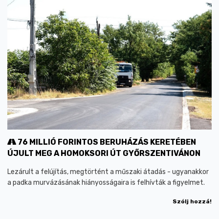
76 MILLIÓ FORINTOS BERUHÁZÁS KERETÉBEN
ÚJULT MEG A HOMOKSORI ÚT GYŐRSZENTIVÁNON
Lezárult a felújítás, megtörtént a műszaki átadás - ugyanakkor
a padka murvázásának hiányosságaira is felhívták a figyelmet.
Szólj hozzá!