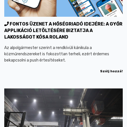
FONTOS ÜZENET A HŐSÉGRIADÓ IDEJÉRE: A GYŐR
APPLIKÁCIÓ LETÖLTÉSÉRE BIZTATJA A
LAKOSSÁGOT KÓSA ROLAND
Az alpolgármester szerint a rendkívüli kánikula a
közműrendszereket is fokozottan terheli, ezért érdemes
bekapcsolni a push értesítéseket.
Szólj hozzá!