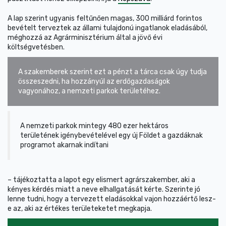
A lap szerint ugyanis feltűnően magas, 300 milliárd forintos
bevételt terveztek az állami tulajdonú ingatlanok eladásából,
méghozzá az Agrárminisztérium által a jövő évi
költségvetésben.
A szakemberek szerint ezt a pénzt a tárca csak úgy tudja
összeszedni, ha hozzányúl az erdőgazdaságok
vagyonához, a nemzeti parkok területéhez.
A nemzeti parkok mintegy 480 ezer hektáros
területének igénybevételével egy új Földet a gazdáknak
programot akarnak indítani
– tájékoztatta a lapot egy elismert agrárszakember, aki a
kényes kérdés miatt a neve elhallgatását kérte. Szerinte jó
lenne tudni, hogy a tervezett eladásokkal vajon hozzáértő lesz-
e az, aki az értékes területeketet megkapja.