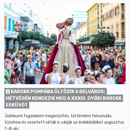
BAROKK POMPÁBA ÖLTÖZIK A BELVÁROS:
HÉTVÉGÉN RENDEZIK MEG A XXXIII. GYŐRI BAROKK
ESKÜVŐT
Jubileumi fogadalom megerősítés, történelmi felvonulás,
tűzshow és vezetett séták is várják az érdeklődőket augusztus
7–8-án.