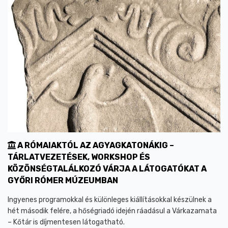
A RÓMAIAKTÓL AZ AGYAGKATONÁKIG –
TÁRLATVEZETÉSEK, WORKSHOP ÉS
KÖZÖNSÉGTALÁLKOZÓ VÁRJA A LÁTOGATÓKAT A
GYŐRI RÓMER MÚZEUMBAN
Ingyenes programokkal és különleges kiállításokkal készülnek a
hét második felére, a hőségriadó idején ráadásul a Várkazamata
– Kőtár is díjmentesen látogatható.