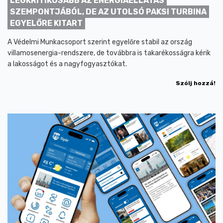
LEGKRITIKUSABB AZ ENERGIAELLÁTÁS
SZEMPONTJÁBÓL, DE AZ UTOLSÓ PAKSI TURBINA
EGYELŐRE KITART
A Védelmi Munkacsoport szerint egyelőre stabil az ország
villamosenergia-rendszere, de továbbra is takarékosságra kérik
a lakosságot és a nagyfogyasztókat.
Szólj hozzá!