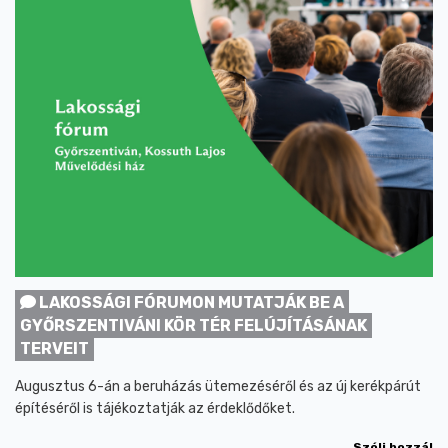
LAKOSSÁGI FÓRUMON MUTATJÁK BE A
GYŐRSZENTIVÁNI KÖR TÉR FELÚJÍTÁSÁNAK
TERVEIT
Augusztus 6-án a beruházás ütemezéséről és az új kerékpárút
építéséről is tájékoztatják az érdeklődőket.
Szólj hozzá!