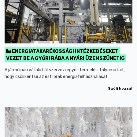
ENERGIATAKARÉKOSSÁGI INTÉZKEDÉSEKET
VEZET BE A GYŐRI RÁBA A NYÁRI ÜZEMSZÜNETIG
A járműipari vállalat átszervezi egyes termelési folyamatait,
hogy csökkentse az esti órák energiafelhasználását.
Szólj hozzá!