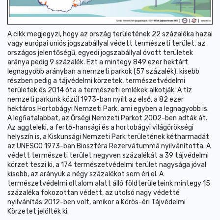
A cikk megjegyzi, hogy az ország területének 22 százaléka hazai
vagy európai uniós jogszabállyal védett természeti terület, az
országos jelentőségű, egyedi jogszabállyal óvott területek
aránya pedig 9 százalék. Ezt a mintegy 849 ezer hektárt
legnagyobb arányban a nemzeti parkok (57 százalék), kisebb
részben pedig a tájvédelmi körzetek, természetvédelmi
területek és 2014 óta a természeti emlékek alkotják. A tíz
nemzeti parkunk közül 1973-ban nyílt az első, a 82 ezer
hektáros Hortobágyi Nemzeti Park, ami egyben a legnagyobb is.
A legfiatalabbat, az Őrségi Nemzeti Parkot 2002-ben adták át.
Az aggteleki, a fertő-hansági és a hortobágyi világörökségi
helyszín is, a Kiskunsági Nemzeti Park területének kétharmadát
az UNESCO 1973-ban Bioszféra Rezervátummá nyilvánította. A
védett természeti terület negyven százalékát a 39 tájvédelmi
körzet teszi ki, a 174 természetvédelmi terület nagysága jóval
kisebb, az arányuk a négy százalékot sem éri el. A
természetvédelmi oltalom alatt álló földterületeink mintegy 15
százaléka fokozottan védett, az utolsó nagy védetté
nyilvánítás 2012-ben volt, amikor a Körös-éri Tájvédelmi
Körzetet jelölték ki.