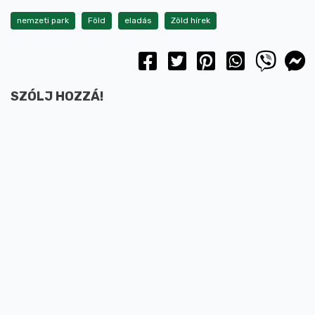
nemzeti park
Föld
eladás
Zöld hírek
SZÓLJ HOZZÁ!