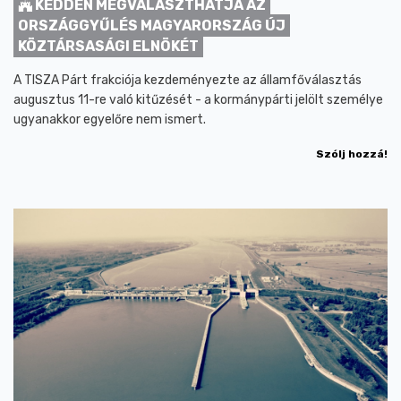
KEDDEN MEGVÁLASZTHATJA AZ
ORSZÁGGYŰLÉS MAGYARORSZÁG ÚJ
KÖZTÁRSASÁGI ELNÖKÉT
A TISZA Párt frakciója kezdeményezte az államfőválasztás
augusztus 11-re való kitűzését - a kormánypárti jelölt személye
ugyanakkor egyelőre nem ismert.
Szólj hozzá!