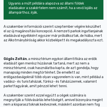
Ugyanis a múlt példáira alapozva az állami földek
eladásakor a szakértelem nem számít, ha a vevő lojális az
állampárthoz, írják.
A szakember információi szerint szeptember végére készülhet
el az új magánosítási koncepció. A nemzeti parkok ingatlanjainak
eladásával egyébként egyszer már próbálkoztak, de hiába, mert
az Alkotmánybíróság akkor közbelépett és megakadályozta ezt.
Gőgös Zoltán
, a minisztérium egykori államtitkára az erdők
eladását igen merész húzásnak tartaná, mert az nem a
minisztériumé, csak használatba kapta, de azt gondolja, hogy
manapság minden megtörténhet. De emellett az
erdőgazdaságoknál több olyan vagyonelem is van, mint például a
vadász- és turistaházak, fűrész- és faházüzemek, valamint
parkettagyárak, amit pénzzé lehet tenni.
A szakember szerint ezzel együtt a cégek számára is
megnyitják a földvásárlás lehetőségét, amivel bizonyára megint
nem a kisparasztoknak kedveznek, másként azonban nem fog