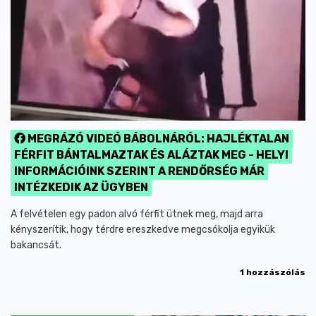
MEGRÁZÓ VIDEÓ BÁBOLNÁRÓL: HAJLÉKTALAN
FÉRFIT BÁNTALMAZTAK ÉS ALÁZTAK MEG - HELYI
INFORMÁCIÓINK SZERINT A RENDŐRSÉG MÁR
INTÉZKEDIK AZ ÜGYBEN
A felvételen egy padon alvó férfit ütnek meg, majd arra
kényszerítik, hogy térdre ereszkedve megcsókolja egyikük
bakancsát.
1 hozzászólás