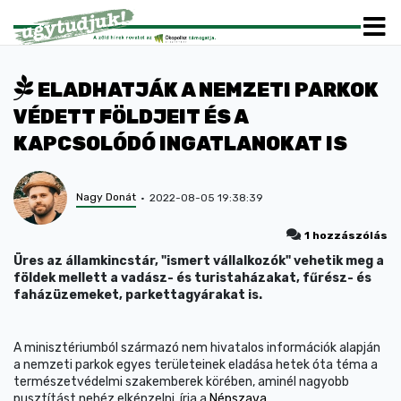
ELADHATJÁK A NEMZETI PARKOK
VÉDETT FÖLDJEIT ÉS A
KAPCSOLÓDÓ INGATLANOKAT IS
Nagy Donát
2022-08-05 19:38:39
1 hozzászólás
Üres az államkincstár, "ismert vállalkozók" vehetik meg a
földek mellett a vadász- és turistaházakat, fűrész- és
faházüzemeket, parkettagyárakat is.
A minisztériumból származó nem hivatalos információk alapján
a nemzeti parkok egyes területeinek eladása hetek óta téma a
természetvédelmi szakemberek körében, aminél nagyobb
pusztítást nehéz elképzelni, írja a
Népszava
.