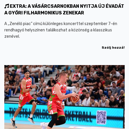
EXTRA: A VÁSÁRCSARNOKBAN NYITJA ÚJ ÉVADÁT
A GYŐRI FILHARMONIKUS ZENEKAR
A „Zenélő piac” című különleges koncerttel szeptember 7-én
rendhagyó helyszínen találkozhat a közönség a klasszikus
zenével.
Szólj hozzá!