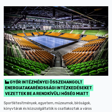
GYŐR INTÉZMÉNYEI ÖSSZEHANGOLT
ENERGIATAKARÉKOSSÁGI INTÉZKEDÉSEKET
VEZETTEK BE A RENDKÍVÜLI HŐSÉG MIATT
Sportlétesítmények, egyetem, múzeumok, bíróságok,
könyvtárak és közszolgáltatók is csatlakoztak a város