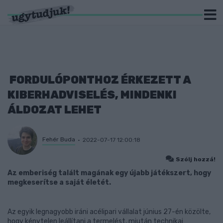
FORDULÓPONTHOZ ÉRKEZETT A
KIBERHADVISELÉS, MINDENKI
ÁLDOZAT LEHET
Fehér Buda
2022-07-17 12:00:18
Szólj hozzá!
Az emberiség talált magának egy újabb játékszert, hogy
megkeserítse a saját életét.
Az egyik legnagyobb iráni acélipari vállalat június 27-én közölte,
hogy kénytelen leállítani a termelést, miután technikai