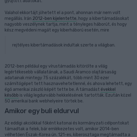
gyűjtött adatokat.
Valahol ekkortájt jöhetett el a pont, ahonnan már nem volt
megállás. Irán
2012-ben kijelentette
, hogy a kibertámadásokat
nagyobb veszélynek tartja, mint a tényleges háborút, és hogy
kész megvédeni magát egy kiberháború esetén, mire
rejtélyes kibertámadások indultak szerte a világban.
2012-ben például egy vírustámadás kitörölte a világ
legértékesebb vállalatának, a Saudi Aramco olajtársaság
adatainak mintegy 75 százalékát, több mint 30 ezer
számítógépet tett hasznavehetetlenné, és ahova lehetett, egy
égő amerikai zászló képét tette be. A támadást
évekkel
később
is világ legdurvább hekkelésének tartották. Ezután közel
50 amerikai bank webhelyeire törtek be.
Amikor egy buli eldurvul
Az eddigi akciókkal főként katonai és kormányzati célpontokat
támadtak a felek, bár emlékezetes volt, amikor 2014-ben
vélhetően Észak-Korea ún. 121-es, kiberosztaga megtámadta a