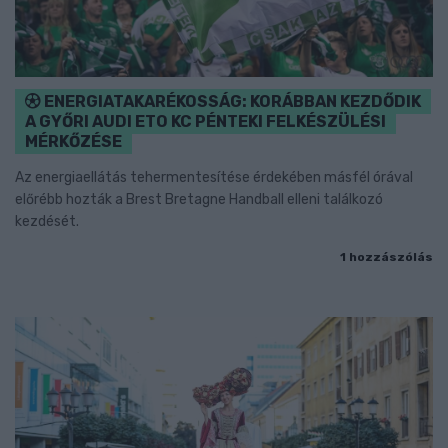
ENERGIATAKARÉKOSSÁG: KORÁBBAN KEZDŐDIK
A GYŐRI AUDI ETO KC PÉNTEKI FELKÉSZÜLÉSI
MÉRKŐZÉSE
Az energiaellátás tehermentesítése érdekében másfél órával
előrébb hozták a Brest Bretagne Handball elleni találkozó
kezdését.
1 hozzászólás