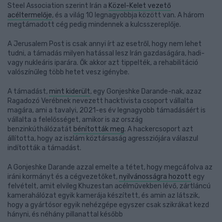
Steel Association szerint Irán a
Közel-Kelet vezető
acéltermelője
, és a világ 10 legnagyobbja között van. A három
megtámadott cég pedig mindennek a kulcsszereplője.
A Jerusalem Post is csak annyi írt az esetről, hogy nem lehet
tudni, a támadás milyen hatással lesz Irán gazdaságára, hadi-
vagy nukleáris iparára. Ők akkor azt tippelték, a rehabilitáció
valószínűleg több hetet vesz igénybe.
A támadást,
mint kiderült
, egy Gonjeshke Darande-nak, azaz
Ragadozó Verébnek nevezett hacktivista csoport vállalta
magára, ami a tavalyi, 2021-es év legnagyobb támadásáért is
vállalta a felelősséget, amikor is az ország
benzinkúthálózatát
bénították meg
. A hackercsoport azt
állította, hogy az iszlám köztársaság agressziójára válaszul
indították a támadást.
A Gonjeshke Darande azzal emelte a tétet, hogy megcáfolva az
iráni kormányt és a cégvezetőket,
nyilvánosságra hozott
egy
felvételt, amit elvileg Khuzestan acélművekben lévő, zártláncú
kamerahálózat egyik kamerája készített, és amin az látszik,
hogy a gyártósor egyik nehézgépe egyszer csak szikrákat kezd
hányni, és néhány pillanattal később