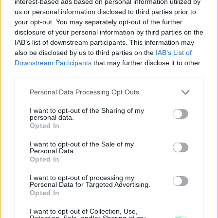
interest-based ads based on personal information utilized by
ország lakosságának nagyjából 16 százalékának –
személyes
adatait lopták el
kezdve azzal, hogy ki
us or personal information disclosed to third parties prior to
your opt-out. You may separately opt-out of the further
disclosure of your personal information by third parties on the
milyen szexuális irányultságúnak vallja magát,
IAB’s list of downstream participants. This information may
also be disclosed by us to third parties on the
IAB’s List of
Downstream Participants
that may further disclose it to other
egészen addig, milyen szexpózokat szeret, az infókat pedig a
third parties.
hekkerek megosztották Telegramon.
Please note that this website/app uses one or more Google
Personal Data Processing Opt Outs
Mindezeket megelőzően, 2020 első felében például két
services and may gather and store information including but
kibertámadást indítottak az izraeli vízügyi hatóság rendszere
not limited to your visit or usage behaviour. You may click to
I want to opt-out of the Sharing of my
ellen. Az első támadásnál, ami április 23-25 között zajlott, a
personal data.
grant or deny consent to Google and its third-party tags to
behatolók megpróbálták átvenni az irányítást a víztározók és
Opted In
use your data for below specified purposes in below Google
szivattyútelepek vezérlőrendszerei fölött, a legfőbb célpontok
consent section.
a klóradagolást végző berendezések voltak.
I want to opt-out of the Sale of my
Personal Data.
Opted In
A támadást nagyobb tragédia nélkül átvészelte Izrael, a
legnagyobb gondot az jelentette, hogy az egyik vízszivattyú a
I want to opt-out of processing my
koronavírus-járvány, a szárazság és az átmeneti vízhiány
Personal Data for Targeted Advertising.
közepén leállt, azonban komoly katasztrófa is lehetett volna
Opted In
abból, ha a támadóknak sikerül felborítaniuk a vízrendszerben
található vegyi anyagok keverékét.
I want to opt-out of Collection, Use,
Retention, Sale, and/or Sharing of my