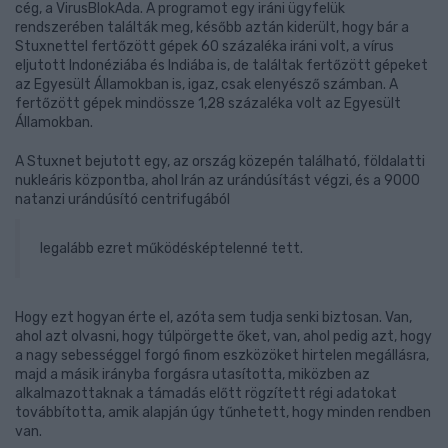
cég, a VirusBlokAda. A programot egy iráni ügyfelük
rendszerében találták meg, később aztán kiderült, hogy bár a
Stuxnettel fertőzött gépek 60 százaléka iráni volt, a vírus
eljutott Indonéziába és Indiába is, de találtak fertőzött gépeket
az Egyesült Államokban is, igaz, csak elenyésző számban. A
fertőzött gépek mindössze 1,28 százaléka volt az Egyesült
Államokban.
A Stuxnet bejutott egy, az ország közepén található, földalatti
nukleáris központba, ahol Irán az urándúsítást végzi, és a 9000
natanzi urándúsító centrifugából
legalább ezret működésképtelenné tett.
Hogy ezt hogyan érte el, azóta sem tudja senki biztosan. Van,
ahol azt olvasni, hogy túlpörgette őket, van, ahol pedig azt, hogy
a nagy sebességgel forgó finom eszközöket hirtelen megállásra,
majd a másik irányba forgásra utasította, miközben az
alkalmazottaknak a támadás előtt rögzített régi adatokat
továbbította, amik alapján úgy tűnhetett, hogy minden rendben
van.