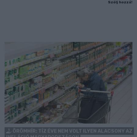
Szólj hozzá!
ÖRÖMHÍR: TÍZ ÉVE NEM VOLT ILYEN ALACSONY AZ