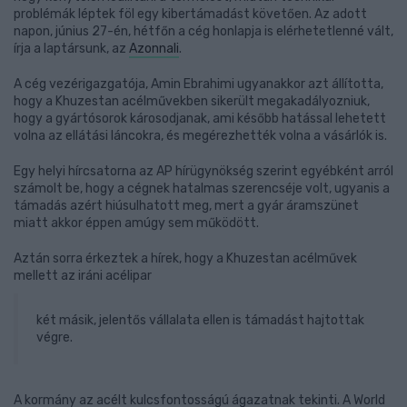
problémák léptek föl egy kibertámadást követően. Az adott
napon, június 27-én, hétfőn a cég honlapja is elérhetetlenné vált,
írja a laptársunk, az
Azonnali
.
A cég vezérigazgatója, Amin Ebrahimi ugyanakkor azt állította,
hogy a Khuzestan acélművekben sikerült megakadályozniuk,
hogy a gyártósorok károsodjanak, ami később hatással lehetett
volna az ellátási láncokra, és megérezhették volna a vásárlók is.
Egy helyi hírcsatorna az AP hírügynökség szerint egyébként arról
számolt be, hogy a cégnek hatalmas szerencséje volt, ugyanis a
támadás azért hiúsulhatott meg, mert a gyár áramszünet
miatt akkor éppen amúgy sem működött.
Aztán sorra érkeztek a hírek, hogy a Khuzestan acélművek
mellett az iráni acélipar
két másik, jelentős vállalata ellen is támadást hajtottak
végre.
A kormány az acélt kulcsfontosságú ágazatnak tekinti. A World