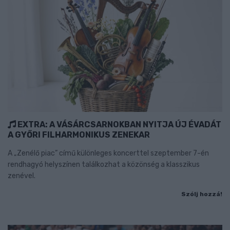
EXTRA: A VÁSÁRCSARNOKBAN NYITJA ÚJ ÉVADÁT
A GYŐRI FILHARMONIKUS ZENEKAR
A „Zenélő piac” című különleges koncerttel szeptember 7-én
rendhagyó helyszínen találkozhat a közönség a klasszikus
zenével.
Szólj hozzá!