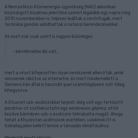
A Nemzetközi Atomenergia-ügynökség (NAÜ) akkoriban
kiszivárgott bizalmas jelentése szerint legalább egy napra még
2010 novemberében is teljesen leálltak a centrifugák, mert
technikai gondok adódhattak a natanzi berendezésekkel.
Az eset már csak azért is nagyon különleges
– kémfilmekbe illő volt,
mert a vírust kifejezetten olyan rendszerek ellen írták, amik
nincsenek rákötve az internetre, és mert mindemellett a
Siemens Irán által is használt ipari számítógépeire volt főleg
kihegyezve.
A Stuxnet usb-eszközökkel terjedt, elég volt egy fertőzött
pendrive-ot csatlakoztatni egy windowsos géphez, attól
kezdve bármilyen usb-s eszközre felmásolta magát. Ahogy
tehát a Khuzestan acélművek esetében, valakinek itt is
fizikailag jelen kellett lennie a támadás elindításához.
Mindezek miatt először