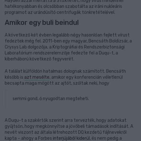
Hayden azzal méltatta a Stuxnetet, hogy vírus mindennél
hatékonyabban és olcsóbban szabotálta az iráni nukleáris
programot az urándúsító centrifugák tönkretételével.
Amikor egy buli beindul
A következő két évben legalább négy hasonlóan fejlett vírust
fedeztek még fel. 2011-ben egy magyar, Bencsáth Boldizsár, a
Crysys Lab dolgozója, a Kriptográfiai és Rendszerbiztonsági
Laboratórium rendszerelemzője fedezte fel a Duqu-t, a
kiberháború következő fegyverét.
A találat külföldön hatalmas dolognak számított. Bencsáth
később is
azt mesélte
, amikor egy konferencián véletlenül
becsapta maga mögött az ajtót, szóltak neki, hogy
semmi gond, ő nyugodtan megteheti.
A Duqu-t a szakértők szerint arra tervezték, hogy adatokat
gyűjtsön, hogy megkönnyítse a jövőbeli támadások indítását. A
nevét viszont az általa létrehozott DQ kezdetű fájlnevekről
kapta – ahogy a Forbes
interjújából kiderül
, és nem pedig a