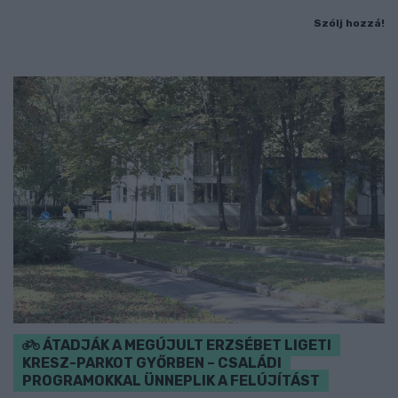
Szólj hozzá!
ÁTADJÁK A MEGÚJULT ERZSÉBET LIGETI
KRESZ-PARKOT GYŐRBEN – CSALÁDI
PROGRAMOKKAL ÜNNEPLIK A FELÚJÍTÁST