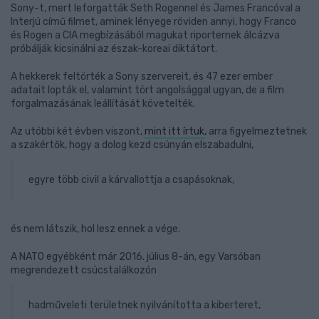
Sony-t, mert leforgatták Seth Rogennel és James Francóval a
Interjú című filmet, aminek lényege röviden annyi, hogy Franco
és Rogen a CIA megbízásából magukat riporternek álcázva
próbálják kicsinálni az észak-koreai diktátort.
A hekkerek feltörték a Sony szervereit, és 47 ezer ember
adatait lopták el, valamint tört angolsággal ugyan, de a film
forgalmazásának leállítását követelték.
Az utóbbi két évben viszont,
mint itt írtuk
, arra figyelmeztetnek
a szakértők, hogy a dolog kezd csúnyán elszabadulni,
egyre több civil a kárvallottja a csapásoknak,
és nem látszik, hol lesz ennek a vége.
A NATO egyébként már 2016. július 8-án, egy Varsóban
megrendezett csúcstalálkozón
hadműveleti területnek nyilvánította a kiberteret,