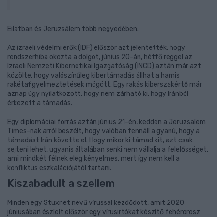
Eilatban és Jeruzsálem több negyedében.
Az izraeli védelmi erők (IDF) először azt jelentették, hogy
rendszerhiba okozta a dolgot, június 20-án, hétfő reggel az
Izraeli Nemzeti Kibernetikai Igazgatóság (INCD) aztán már azt
közölte, hogy valószínűleg kibertámadás állhat a hamis
rakétafigyelmeztetések mögött. Egy rakás kiberszakértő már
aznap úgy nyilatkozott, hogy nem zárható ki, hogy Iránból
érkezett a támadás.
Egy diplomáciai forrás aztán június 21-én, kedden a Jeruzsalem
Times-nak arról beszélt, hogy valóban fennáll a gyanú, hogy a
támadást Irán követte el. Hogy mikor ki támad kit, azt csak
sejteni lehet, ugyanis általában senki nem vállalja a felelősséget,
ami mindkét félnek elég kényelmes, mert így nem kell a
konfliktus eszkalációjától tartani.
Kiszabadult a szellem
Minden egy Stuxnet nevű vírussal kezdődött, amit 2020
júniusában észlelt először egy vírusirtókat készítő fehérorosz