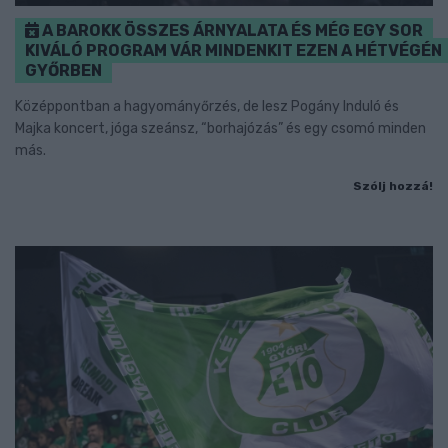
A BAROKK ÖSSZES ÁRNYALATA ÉS MÉG EGY SOR
KIVÁLÓ PROGRAM VÁR MINDENKIT EZEN A HÉTVÉGÉN
GYŐRBEN
Középpontban a hagyományőrzés, de lesz Pogány Induló és
Majka koncert, jóga szeánsz, “borhajózás” és egy csomó minden
más.
Szólj hozzá!