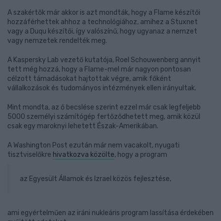
A szakértők már akkor is azt mondták, hogy a Flame készítői
hozzáférhettek ahhoz a technológiához, amihez a Stuxnet
vagy a Duqu készítői, így valószínű, hogy ugyanaz a nemzet
vagy nemzetek rendelték meg.
A Kaspersky Lab vezető kutatója, Roel Schouwenberg annyit
tett még hozzá, hogy a Flame-mel már nagyon pontosan
célzott támadásokat hajtottak végre, amik főként
vállalkozások és tudományos intézmények ellen irányultak.
Mint mondta, az ő becslése szerint ezzel már csak legfeljebb
5000 személyi számítógép fertőződhetett meg, amik közül
csak egy maroknyi lehetett Észak-Amerikában.
A Washington Post ezután már nem vacakolt, nyugati
tisztviselőkre
hivatkozva közölte
, hogy a program
az Egyesült Államok és Izrael közös fejlesztése,
ami egyértelműen az iráni nukleáris program lassítása érdekében