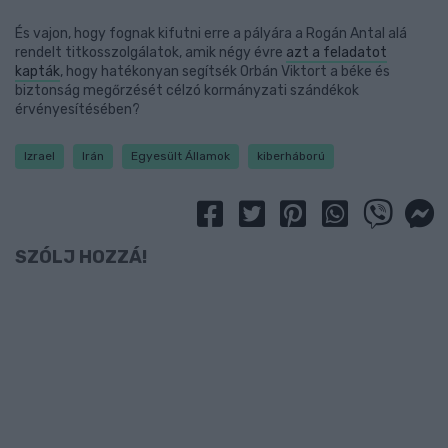
És vajon, hogy fognak kifutni erre a pályára a Rogán Antal alá
rendelt titkosszolgálatok, amik négy évre
azt a feladatot
kapták
, hogy hatékonyan segítsék Orbán Viktort a béke és
biztonság megőrzését célzó kormányzati szándékok
érvényesítésében?
Izrael
Irán
Egyesült Államok
kiberháború
SZÓLJ HOZZÁ!