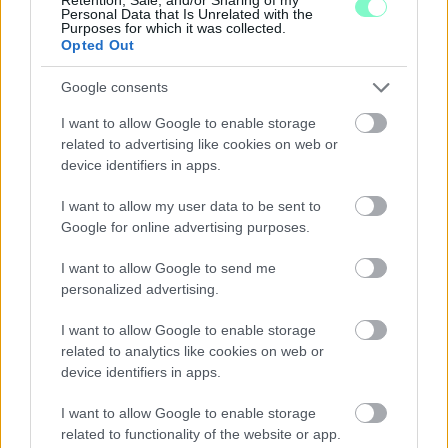
Personal Data that Is Unrelated with the
Yigal Unna, az izraeli Nemzeti Kiberügyi Igazgatóság vezetője
Purposes for which it was collected.
egy hónappal később, de még a második támadás előtt
azt
Opted Out
mondta
, hogy
Google consents
a támadás fordulópontot jelent az izraeli kiberhadviselés
I want to allow Google to enable storage
történetében,
related to advertising like cookies on web or
device identifiers in apps.
mert egyértelműen a polgári lakosságot támadták vele.
I want to allow my user data to be sent to
Google for online advertising purposes.
„Ha azt mondom, gyorsan változnak a dolgok, nem fogalmazok
jól, amikor azt akarom érzékeltetni, milyen őrült és hektikus
I want to allow Google to send me
módon halad minden a kibertérben. Az biztos, hogy 2020
personalized advertising.
májusára, az elmúlt hónapra úgy fogunk emlékezni, mint a
modern kiberhadviselés fordulópontjára” – fogalmazott egy
videókonferencián.
I want to allow Google to enable storage
related to analytics like cookies on web or
A második támadást 2020 júliusának második felében
device identifiers in apps.
indították, akkor a mezőgazdasági szektor egyes
öntözőrendszereit célozták.
I want to allow Google to enable storage
related to functionality of the website or app.
A két támadás között, május 9-én vélhetően Izrael volt az, aki