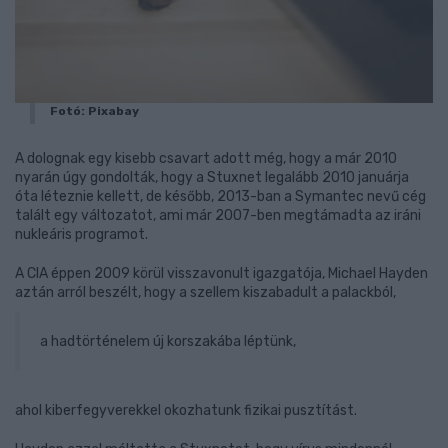
Fotó: Pixabay
A dolognak egy kisebb csavart adott még, hogy a már 2010
nyarán úgy gondolták, hogy a Stuxnet legalább 2010 januárja
óta léteznie kellett, de később, 2013-ban a Symantec nevű cég
talált egy változatot, ami már 2007-ben megtámadta az iráni
nukleáris programot.
A CIA éppen 2009 körül visszavonult igazgatója, Michael Hayden
aztán arról beszélt, hogy a szellem kiszabadult a palackból,
a hadtörténelem új korszakába léptünk,
ahol kiberfegyverekkel okozhatunk fizikai pusztítást.