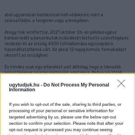
ahol ugyanolyan hatékonyan kell védekezni, mint a
szárazföldön, a tengeren vagy a levegőben.
Ahogy már említettük, 2021 október 26-án például egész
Iránban leállt a benzinkutak működését biztosító számítógépes
rendszer és az ország 4300 töltőállomása egycsapásra
használhatatlanná vált. Az akció 12 napig komoly fennakadást
okozott az országban.
És mindez csak egy elterelést volt állítólag, hogy a támadók
hozzáférjenek az iráni olajtárolók adataihoz, illetve a külföldi
partnereknek értékesített készletekről szóló feljegyzésekhez,
amikből kiderülhet, hogyan igyekszik Irán kijátszani a nemzetközi
ugytudjuk.hu -
Do Not Process My Personal
Information
szankciókat.
Négy nappal a benzinkutak rejtélyes leállása után aztán
If you wish to opt-out of the sale, sharing to third parties, or
hekkerek betörtek az izraeli LMBTQ közösségében rendkívül
processing of your personal or sensitive information for
népszerű Atraf nevű társ- és bulikereső oldal, illetve a Machon
targeted advertising by us, please use the below opt-out
Mor izraeli magánegészségügyi szolgáltató rendszerébe.
section to confirm your selection. Please note that after your
opt-out request is processed you may continue seeing
A két helyről összesen nagyjából 1,5 millió izraeli – azaz az