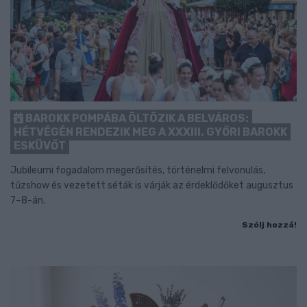
BAROKK POMPÁBA ÖLTÖZIK A BELVÁROS:
HÉTVÉGÉN RENDEZIK MEG A XXXIII. GYŐRI BAROKK
ESKÜVŐT
Jubileumi fogadalom megerősítés, történelmi felvonulás,
tűzshow és vezetett séták is várják az érdeklődőket augusztus
7–8-án.
Szólj hozzá!