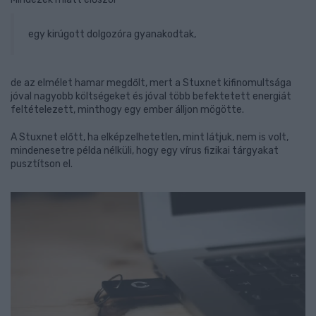
egy kirúgott dolgozóra gyanakodtak,
de az elmélet hamar megdőlt, mert a Stuxnet kifinomultsága
jóval nagyobb költségeket és jóval több befektetett energiát
feltételezett, minthogy egy ember álljon mögötte.
A Stuxnet előtt, ha elképzelhetetlen, mint látjuk, nem is volt,
mindenesetre példa nélküli, hogy egy vírus fizikai tárgyakat
pusztítson el.