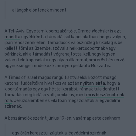
a lángok elöntenek mindent.
A Tel-Avivi Egyetem kiberszakértője, Omree Wechsler is
azt
mondta
egyébként a támadással kapcsolatban, hogy az ilyen,
ipari rendszerek elleni támadások valószínűleg fizikailag is be
kellett törni az üzembe, szóval a hekkercsoportnak vagy
bárkinek, aki a támadást végrehajtotta, kell, hogy legyen
valamiféle kapcsolata egy olyan állammal, ami erős hírszerző
ügynökséggel rendelkezik, amilyen például a Moszad is.
A Times of Israel magas rangú tisztviselők között mozgó
katonai tudósítókra hivatkozva aztán
nyíltan leírta
, hogy a
kibertámadás egy egy héttel korábbi, Iránnak tulajdonított
támadás megtorlása volt, amikor is, mint
mi is beszámoltunk
róla
, Jeruzsálemben és Eilatban megszólaltak a légvédelmi
szirénák.
A beszámolók szerint június 19-én, vasárnap este csaknem
egy órán keresztül zúgtak a légvédelmi szirénák