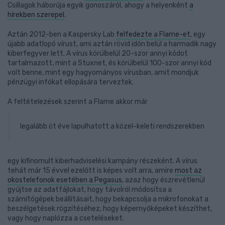
Csillagok háborúja egyik gonoszáról, ahogy a helyenként
a
hírekben szerepel
.
Aztán 2012-ben a Kaspersky Lab
felfedezte a Flame-et
, egy
újabb adatlopó vírust, ami aztán rövid időn belül a harmadik nagy
kiberfegyver lett. A vírus körülbelül 20-szor annyi kódot
tartalmazott, mint a Stuxnet, és körülbelül 100-szor annyi kód
volt benne, mint egy hagyományos vírusban, amit mondjuk
pénzügyi infókat ellopására terveztek.
A feltételezések szerint a Flame akkor már
legalább öt éve lapulhatott a közel-keleti rendszerekben
egy kifinomult kiberhadviselési kampány részeként. A vírus
tehát már 15 évvel ezelőtt is képes volt arra, amire
most az
okostelefonok esetében a Pegasus
, azaz hogy észrevétlenül
gyűjtse az adatfájlokat, hogy távolról módosítsa a
számítógépek beállításait, hogy bekapcsolja a mikrofonokat a
beszélgetések rögzítéséhez, hogy képernyőképeket készíthet,
vagy hogy naplózza a cseteléseket.