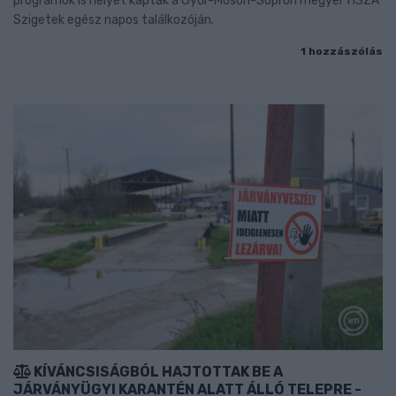
programok is helyet kaptak a Győr-Moson-Sopron megyei TISZA
Szigetek egész napos találkozóján.
1 hozzászólás
KÍVÁNCSISÁGBÓL HAJTOTTAK BE A
JÁRVÁNYÜGYI KARANTÉN ALATT ÁLLÓ TELEPRE -