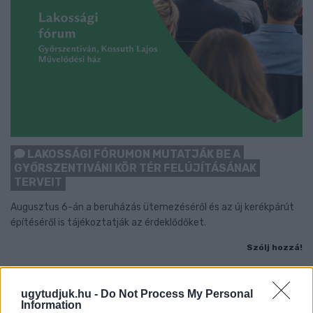
LAKOSSÁGI FÓRUMON MUTATJÁK BE A
GYŐRSZENTIVÁNI KÖR TÉR FELÚJÍTÁSÁNAK
TERVEIT
Augusztus 6-án a beruházás ütemezéséről és az új kerékpárút
építéséről is tájékoztatják az érdeklődőket.
Szólj hozzá!
ugytudjuk.hu -
Do Not Process My Personal
Information