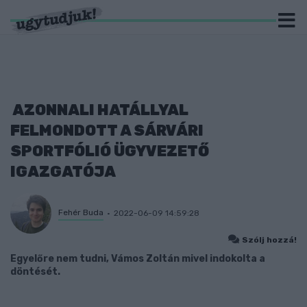
AZONNALI HATÁLLYAL
FELMONDOTT A SÁRVÁRI
SPORTFÓLIÓ ÜGYVEZETŐ
IGAZGATÓJA
Fehér Buda
2022-06-09 14:59:28
Szólj hozzá!
Egyelőre nem tudni, Vámos Zoltán mivel indokolta a
döntését.