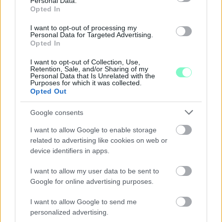
Personal Data.
Opted In
I want to opt-out of processing my
Personal Data for Targeted Advertising.
Opted In
I want to opt-out of Collection, Use,
Retention, Sale, and/or Sharing of my
Personal Data that Is Unrelated with the
Purposes for which it was collected.
Opted Out
Google consents
I want to allow Google to enable storage
related to advertising like cookies on web or
KÁNIKULA-AKTUÁL: MEGHOSSZABBÍTOTTÁK A
device identifiers in apps.
HŐSÉGRIASZTÁST, A KÖVETKEZŐ 48 ÓRA LEHET A
LEGKRITIKUSABB AZ ENERGIAELLÁTÁS
I want to allow my user data to be sent to
SZEMPONTJÁBÓL, DE AZ UTOLSÓ PAKSI TURBINA
Google for online advertising purposes.
EGYELŐRE KITART
I want to allow Google to send me
A Védelmi Munkacsoport szerint egyelőre stabil az ország
personalized advertising.
villamosenergia-rendszere, de továbbra is takarékosságra kérik