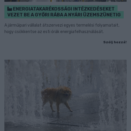
ENERGIATAKARÉKOSSÁGI INTÉZKEDÉSEKET
VEZET BE A GYŐRI RÁBA A NYÁRI ÜZEMSZÜNETIG
A járműipari vállalat átszervezi egyes termelési folyamatait,
hogy csökkentse az esti órák energiafelhasználását.
Szólj hozzá!