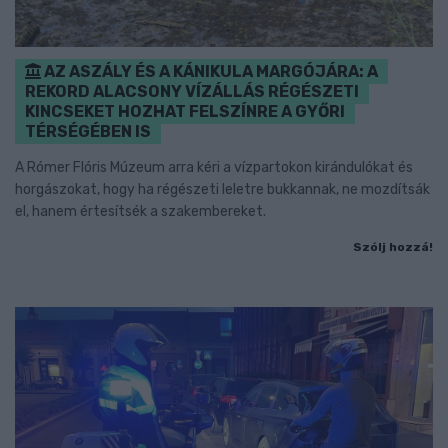
AZ ASZÁLY ÉS A KÁNIKULA MARGÓJÁRA: A
REKORD ALACSONY VÍZÁLLÁS RÉGÉSZETI
KINCSEKET HOZHAT FELSZÍNRE A GYŐRI
TÉRSÉGÉBEN IS
A Rómer Flóris Múzeum arra kéri a vízpartokon kirándulókat és
horgászokat, hogy ha régészeti leletre bukkannak, ne mozdítsák
el, hanem értesítsék a szakembereket.
Szólj hozzá!