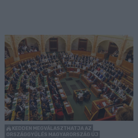
KEDDEN MEGVÁLASZTHATJA AZ
ORSZÁGGYŰLÉS MAGYARORSZÁG ÚJ