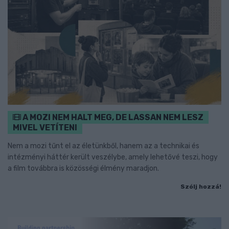
A MOZI NEM HALT MEG, DE LASSAN NEM LESZ
MIVEL VETÍTENI
Nem a mozi tűnt el az életünkből, hanem az a technikai és
intézményi háttér került veszélybe, amely lehetővé teszi, hogy
a film továbbra is közösségi élmény maradjon.
Szólj hozzá!