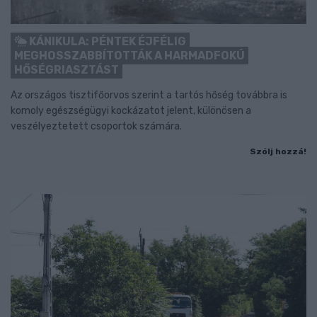
KÁNIKULA: PÉNTEK ÉJFÉLIG
MEGHOSSZABBÍTOTTÁK A HARMADFOKÚ
HŐSÉGRIASZTÁST
Az országos tisztifőorvos szerint a tartós hőség továbbra is
komoly egészségügyi kockázatot jelent, különösen a
veszélyeztetett csoportok számára.
Szólj hozzá!