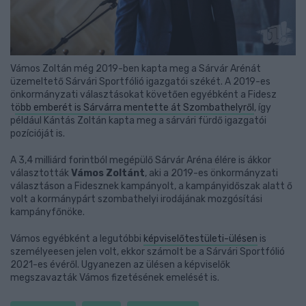
Vámos Zoltán még 2019-ben kapta meg a Sárvár Arénát
üzemeltető Sárvári Sportfólió igazgatói székét. A 2019-es
önkormányzati választásokat követően egyébként a Fidesz
t
öbb emberét is Sárvárra mentette át Szombathelyről
, így
például Kántás Zoltán kapta meg a sárvári fürdő igazgatói
pozícióját is.
A 3,4 milliárd forintból megépülő Sárvár Aréna élére is ákkor
választották
Vámos Zoltánt
, aki a 2019-es önkormányzati
választáson a Fidesznek kampányolt, a kampányidőszak alatt ő
volt a kormánypárt szombathelyi irodájának mozgósítási
kampányfőnöke.
Vámos egyébként a legutóbbi
képviselőtestületi-ülésen
is
személyeesen jelen volt, ekkor számolt be a Sárvári Sportfólió
2021-es évéről. Ugyanezen az ülésen a képviselők
megszavazták Vámos fizetésének emelését is.