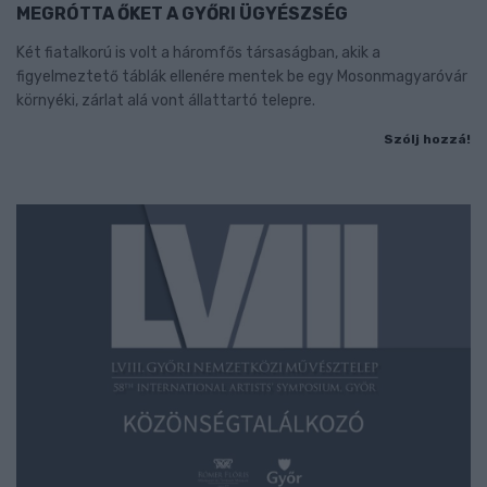
MEGRÓTTA ŐKET A GYŐRI ÜGYÉSZSÉG
Két fiatalkorú is volt a háromfős társaságban, akik a
figyelmeztető táblák ellenére mentek be egy Mosonmagyaróvár
környéki, zárlat alá vont állattartó telepre.
Szólj hozzá!