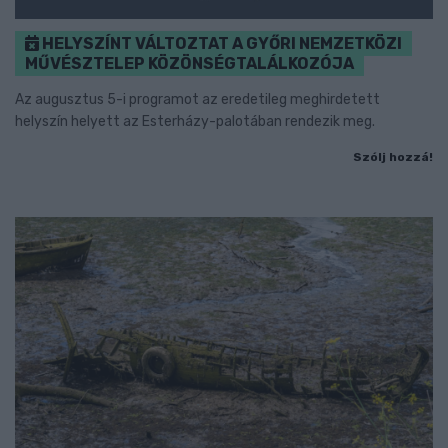
HELYSZÍNT VÁLTOZTAT A GYŐRI NEMZETKÖZI
MŰVÉSZTELEP KÖZÖNSÉGTALÁLKOZÓJA
Az augusztus 5-i programot az eredetileg meghirdetett
helyszín helyett az Esterházy-palotában rendezik meg.
Szólj hozzá!