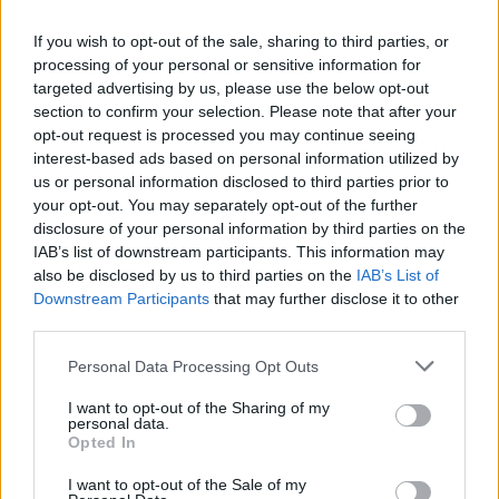
If you wish to opt-out of the sale, sharing to third parties, or
processing of your personal or sensitive information for
targeted advertising by us, please use the below opt-out
section to confirm your selection. Please note that after your
opt-out request is processed you may continue seeing
interest-based ads based on personal information utilized by
us or personal information disclosed to third parties prior to
your opt-out. You may separately opt-out of the further
disclosure of your personal information by third parties on the
IAB’s list of downstream participants. This information may
also be disclosed by us to third parties on the
IAB’s List of
A NAPOKBAN BEFEJEZŐDIK A GYŐRI
Downstream Participants
that may further disclose it to other
DÍSZKIVILÁGÍTÁS LEKAPCSOLÁSA
third parties.
Please note that this website/app uses one or more Google
A város 77 helyszínén zajlik a munkavégzés, a Győr Projekt
Personal Data Processing Opt Outs
services and may gather and store information including but
kezelésében lévő épületek egy részét is érinti az intézkedés.
not limited to your visit or usage behaviour. You may click to
I want to opt-out of the Sharing of my
personal data.
Szólj hozzá!
grant or deny consent to Google and its third-party tags to
Opted In
use your data for below specified purposes in below Google
consent section.
I want to opt-out of the Sale of my