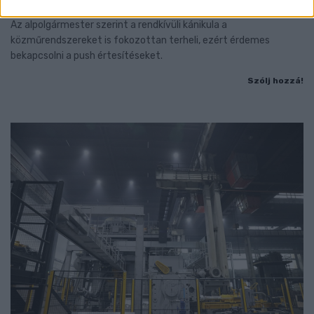
Az alpolgármester szerint a rendkívüli kánikula a
közműrendszereket is fokozottan terheli, ezért érdemes
bekapcsolni a push értesítéseket.
Szólj hozzá!