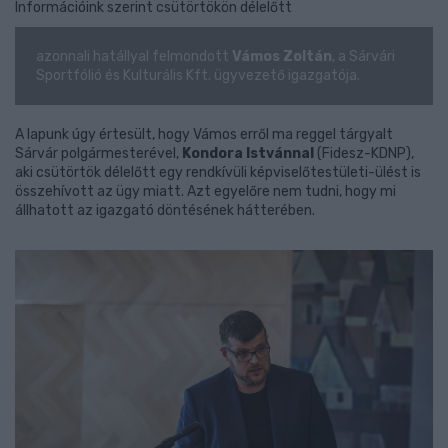
Információink szerint csütörtökön délelőtt
azonnali hatállyal felmondott
Vámos Zoltán
, a Sárvári
Sportfólió és Kulturális Kft. ügyvezető igazgatója.
A lapunk úgy értesült, hogy Vámos erről ma reggel tárgyalt
Sárvár polgármesterével,
Kondora Istvánnal
(Fidesz-KDNP),
aki csütörtök délelőtt egy rendkívüli képviselőtestületi-ülést is
összehívott az ügy miatt. Azt egyelőre nem tudni, hogy mi
állhatott az igazgató döntésének hátterében.