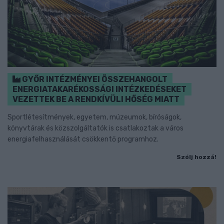
GYŐR INTÉZMÉNYEI ÖSSZEHANGOLT
ENERGIATAKARÉKOSSÁGI INTÉZKEDÉSEKET
VEZETTEK BE A RENDKÍVÜLI HŐSÉG MIATT
Sportlétesítmények, egyetem, múzeumok, bíróságok,
könyvtárak és közszolgáltatók is csatlakoztak a város
energiafelhasználását csökkentő programhoz.
Szólj hozzá!