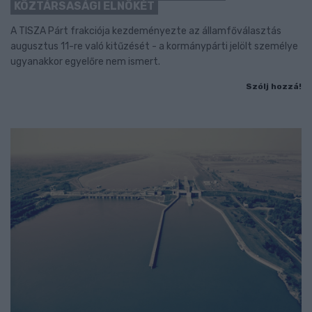
KÖZTÁRSASÁGI ELNÖKÉT
A TISZA Párt frakciója kezdeményezte az államfőválasztás
augusztus 11-re való kitűzését - a kormánypárti jelölt személye
ugyanakkor egyelőre nem ismert.
Szólj hozzá!