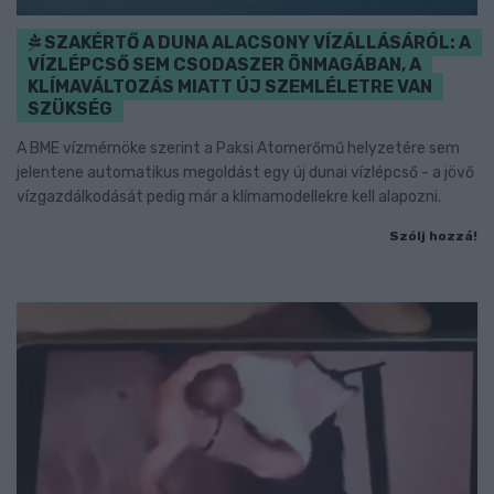
SZAKÉRTŐ A DUNA ALACSONY VÍZÁLLÁSÁRÓL: A
VÍZLÉPCSŐ SEM CSODASZER ÖNMAGÁBAN, A
KLÍMAVÁLTOZÁS MIATT ÚJ SZEMLÉLETRE VAN
SZÜKSÉG
A BME vízmérnöke szerint a Paksi Atomerőmű helyzetére sem
jelentene automatikus megoldást egy új dunai vízlépcső - a jövő
vízgazdálkodását pedig már a klímamodellekre kell alapozni.
Szólj hozzá!