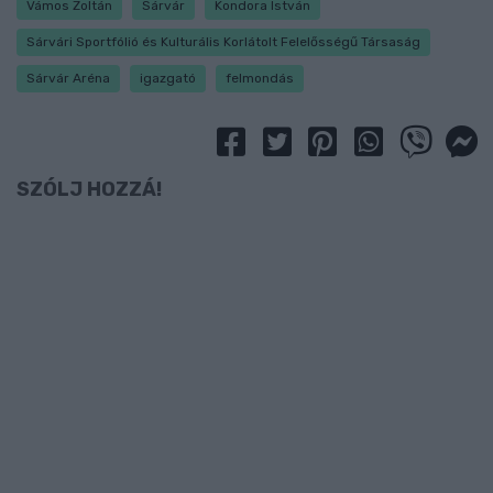
Vámos Zoltán
Sárvár
Kondora István
Sárvári Sportfólió és Kulturális Korlátolt Felelősségű Társaság
Sárvár Aréna
igazgató
felmondás
SZÓLJ HOZZÁ!