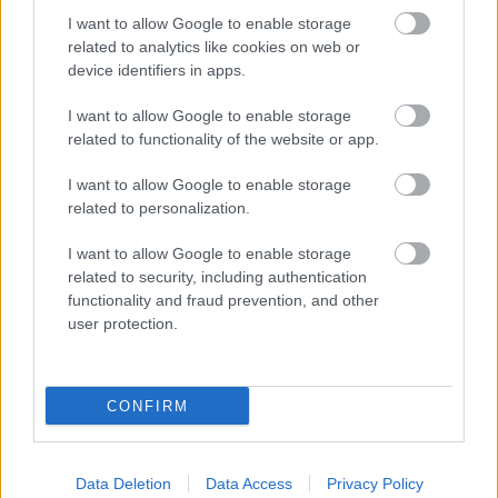
a lakosságot és a nagyfogyasztókat.
I want to allow Google to enable storage
related to analytics like cookies on web or
Szólj hozzá!
device identifiers in apps.
I want to allow Google to enable storage
related to functionality of the website or app.
I want to allow Google to enable storage
related to personalization.
I want to allow Google to enable storage
related to security, including authentication
functionality and fraud prevention, and other
user protection.
CONFIRM
FONTOS ÜZENET A HŐSÉGRIADÓ IDEJÉRE: A GYŐR
APPLIKÁCIÓ LETÖLTÉSÉRE BIZTATJA A
Data Deletion
Data Access
Privacy Policy
LAKOSSÁGOT KÓSA ROLAND