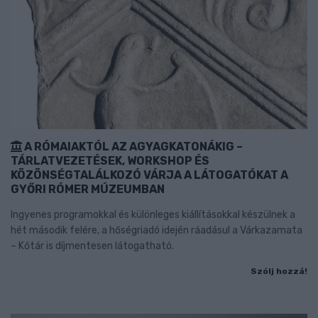
A RÓMAIAKTÓL AZ AGYAGKATONÁKIG –
TÁRLATVEZETÉSEK, WORKSHOP ÉS
KÖZÖNSÉGTALÁLKOZÓ VÁRJA A LÁTOGATÓKAT A
GYŐRI RÓMER MÚZEUMBAN
Ingyenes programokkal és különleges kiállításokkal készülnek a
hét második felére, a hőségriadó idején ráadásul a Várkazamata
– Kőtár is díjmentesen látogatható.
Szólj hozzá!