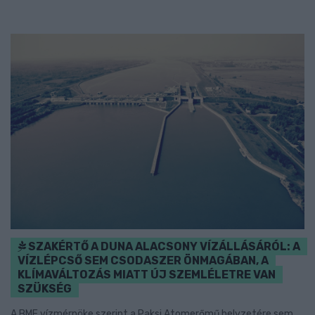
SZAKÉRTŐ A DUNA ALACSONY VÍZÁLLÁSÁRÓL: A
VÍZLÉPCSŐ SEM CSODASZER ÖNMAGÁBAN, A
KLÍMAVÁLTOZÁS MIATT ÚJ SZEMLÉLETRE VAN
SZÜKSÉG
A BME vízmérnöke szerint a Paksi Atomerőmű helyzetére sem