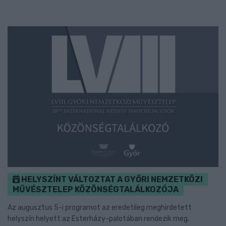
HELYSZÍNT VÁLTOZTAT A GYŐRI NEMZETKÖZI
MŰVÉSZTELEP KÖZÖNSÉGTALÁLKOZÓJA
Az augusztus 5-i programot az eredetileg meghirdetett
helyszín helyett az Esterházy-palotában rendezik meg.