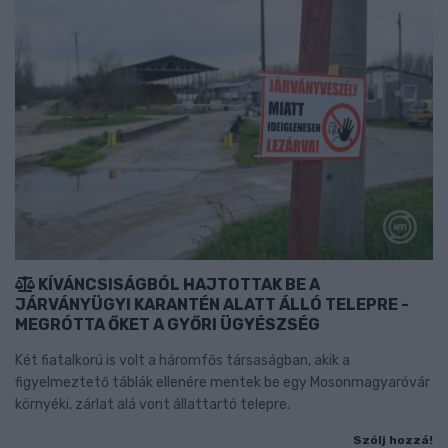
KÍVÁNCSISÁGBÓL HAJTOTTAK BE A
JÁRVÁNYÜGYI KARANTÉN ALATT ÁLLÓ TELEPRE -
MEGRÓTTA ŐKET A GYŐRI ÜGYÉSZSÉG
Két fiatalkorú is volt a háromfős társaságban, akik a
figyelmeztető táblák ellenére mentek be egy Mosonmagyaróvár
környéki, zárlat alá vont állattartó telepre.
Szólj hozzá!