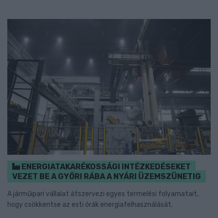
ENERGIATAKARÉKOSSÁGI INTÉZKEDÉSEKET
VEZET BE A GYŐRI RÁBA A NYÁRI ÜZEMSZÜNETIG
A járműipari vállalat átszervezi egyes termelési folyamatait,
hogy csökkentse az esti órák energiafelhasználását.