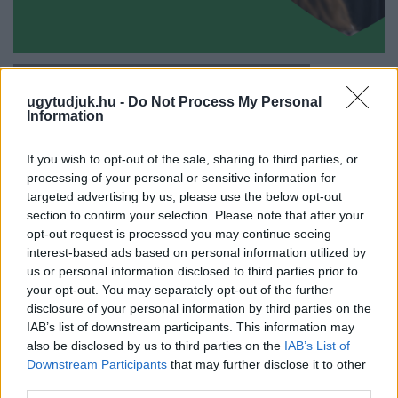
LAKOSSÁGI FÓRUMON MUTATJÁK BE A
GYŐRSZENTIVÁNI KÖR TÉR FELÚJÍTÁSÁNAK
ugytudjuk.hu -
Do Not Process My Personal
TERVEIT
Information
Augusztus 6-án a beruházás ütemezéséről és az új kerékpárút
If you wish to opt-out of the sale, sharing to third parties, or
építéséről is tájékoztatják az érdeklődőket.
processing of your personal or sensitive information for
Szólj hozzá!
targeted advertising by us, please use the below opt-out
section to confirm your selection. Please note that after your
opt-out request is processed you may continue seeing
interest-based ads based on personal information utilized by
us or personal information disclosed to third parties prior to
your opt-out. You may separately opt-out of the further
disclosure of your personal information by third parties on the
IAB’s list of downstream participants. This information may
also be disclosed by us to third parties on the
IAB’s List of
Downstream Participants
that may further disclose it to other
third parties.