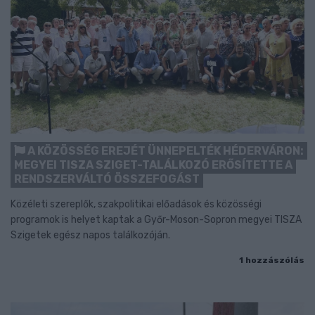
A KÖZÖSSÉG EREJÉT ÜNNEPELTÉK HÉDERVÁRON:
MEGYEI TISZA SZIGET-TALÁLKOZÓ ERŐSÍTETTE A
RENDSZERVÁLTÓ ÖSSZEFOGÁST
Közéleti szereplők, szakpolitikai előadások és közösségi
programok is helyet kaptak a Győr-Moson-Sopron megyei TISZA
Szigetek egész napos találkozóján.
1 hozzászólás