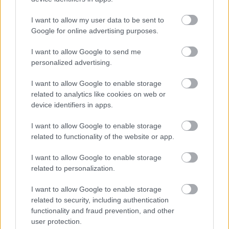
I want to allow my user data to be sent to
Google for online advertising purposes.
I want to allow Google to send me
personalized advertising.
KÁNIKULA-AKTUÁL: MEGHOSSZABBÍTOTTÁK A
I want to allow Google to enable storage
HŐSÉGRIASZTÁST, A KÖVETKEZŐ 48 ÓRA LEHET A
related to analytics like cookies on web or
LEGKRITIKUSABB AZ ENERGIAELLÁTÁS
device identifiers in apps.
SZEMPONTJÁBÓL, DE AZ UTOLSÓ PAKSI TURBINA
EGYELŐRE KITART
I want to allow Google to enable storage
related to functionality of the website or app.
A Védelmi Munkacsoport szerint egyelőre stabil az ország
villamosenergia-rendszere, de továbbra is takarékosságra kérik
I want to allow Google to enable storage
a lakosságot és a nagyfogyasztókat.
related to personalization.
Szólj hozzá!
I want to allow Google to enable storage
related to security, including authentication
functionality and fraud prevention, and other
user protection.