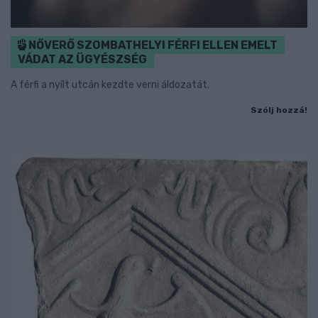
NŐVERŐ SZOMBATHELYI FÉRFI ELLEN EMELT
VÁDAT AZ ÜGYÉSZSÉG
A férfi a nyílt utcán kezdte verni áldozatát.
Szólj hozzá!