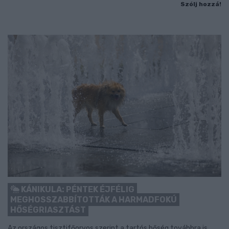
Szólj hozzá!
KÁNIKULA: PÉNTEK ÉJFÉLIG
MEGHOSSZABBÍTOTTÁK A HARMADFOKÚ
HŐSÉGRIASZTÁST
Az országos tisztifőorvos szerint a tartós hőség továbbra is