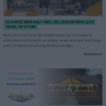
A MOZI NEM HALT MEG, DE LASSAN NEM LESZ
MIVEL VETÍTENI
Nem a mozi tűnt el az életünkből, hanem az a technikai és
intézményi háttér került veszélybe, amely lehetővé teszi, hogy
a film továbbra is közösségi élmény maradjon.
Szólj hozzá!