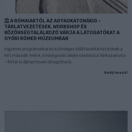
A RÓMAIAKTÓL AZ AGYAGKATONÁKIG –
TÁRLATVEZETÉSEK, WORKSHOP ÉS
KÖZÖNSÉGTALÁLKOZÓ VÁRJA A LÁTOGATÓKAT A
GYŐRI RÓMER MÚZEUMBAN
Ingyenes programokkal és különleges kiállításokkal készülnek a
hét második felére, a hőségriadó idején ráadásul a Várkazamata
– Kőtár is díjmentesen látogatható.
Szólj hozzá!