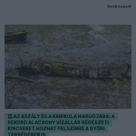
Szólj hozzá!
AZ ASZÁLY ÉS A KÁNIKULA MARGÓJÁRA: A
REKORD ALACSONY VÍZÁLLÁS RÉGÉSZETI
KINCSEKET HOZHAT FELSZÍNRE A GYŐRI
TÉRSÉGÉBEN IS