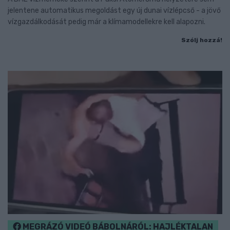
jelentene automatikus megoldást egy új dunai vízlépcső - a jövő
vízgazdálkodását pedig már a klímamodellekre kell alapozni.
Szólj hozzá!
MEGRÁZÓ VIDEÓ BÁBOLNÁRÓL: HAJLÉKTALAN