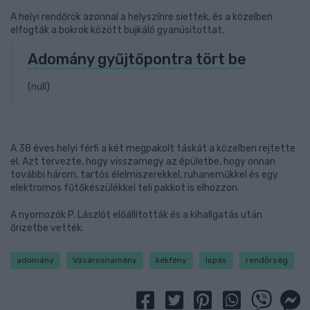
A helyi rendőrök azonnal a helyszínre siettek, és a közelben
elfogták a bokrok között bujkáló gyanúsítottat.
Adomány gyűjtőpontra tört be
(null)
A 38 éves helyi férfi a két megpakolt táskát a közelben rejtette
el. Azt tervezte, hogy visszamegy az épületbe, hogy onnan
további három, tartós élelmiszerekkel, ruhaneműkkel és egy
elektromos fűtőkészülékkel teli pakkot is elhozzon.
A nyomozók P. Lászlót előállították és a kihallgatás után
őrizetbe vették.
adomány
Vásárosnamény
kékfény
lopás
rendőrség