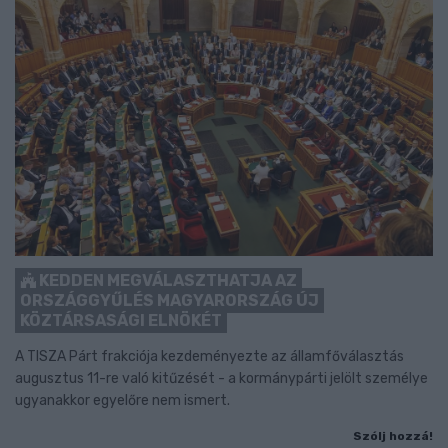
KEDDEN MEGVÁLASZTHATJA AZ
ORSZÁGGYŰLÉS MAGYARORSZÁG ÚJ
KÖZTÁRSASÁGI ELNÖKÉT
A TISZA Párt frakciója kezdeményezte az államfőválasztás
augusztus 11-re való kitűzését - a kormánypárti jelölt személye
ugyanakkor egyelőre nem ismert.
Szólj hozzá!