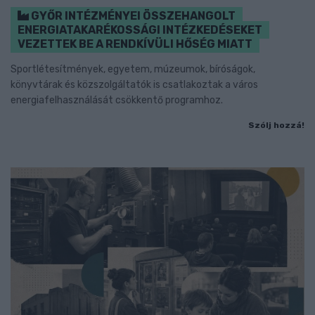
GYŐR INTÉZMÉNYEI ÖSSZEHANGOLT
ENERGIATAKARÉKOSSÁGI INTÉZKEDÉSEKET
VEZETTEK BE A RENDKÍVÜLI HŐSÉG MIATT
Sportlétesítmények, egyetem, múzeumok, bíróságok,
könyvtárak és közszolgáltatók is csatlakoztak a város
energiafelhasználását csökkentő programhoz.
Szólj hozzá!