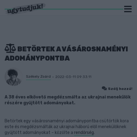
BETÖRTEK A VÁSÁROSNAMÉNYI
ADOMÁNYPONTBA
Székely Zoárd
2022-03-11 09:33:11
Szólj hozzá!
A 38 éves elkövető megdézsmálta az ukrajnai menekülők
részére gyűjtött adományokat.
Betörtek egy vásárosnaményi adománypontba csütörtök kora
este és megdézsmálták az ukrajnai háború elől menekülőknek
gyűjtött adományokat – közölte a
rendőrség
.