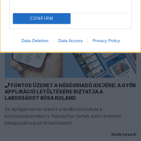
CONFIRM
Data Deletion
Data Access
Privacy Policy
FONTOS ÜZENET A HŐSÉGRIADÓ IDEJÉRE: A GYŐR
APPLIKÁCIÓ LETÖLTÉSÉRE BIZTATJA A
LAKOSSÁGOT KÓSA ROLAND
Az alpolgármester szerint a rendkívüli kánikula a
közműrendszereket is fokozottan terheli, ezért érdemes
bekapcsolni a push értesítéseket.
Szólj hozzá!