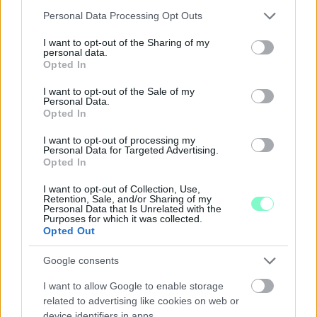
Please note that this website/app uses one or more Google
Personal Data Processing Opt Outs
services and may gather and store information including but
not limited to your visit or usage behaviour. You may click to
I want to opt-out of the Sharing of my
personal data.
grant or deny consent to Google and its third-party tags to
Opted In
use your data for below specified purposes in below Google
consent section.
I want to opt-out of the Sale of my
A NAPOKBAN BEFEJEZŐDIK A GYŐRI
Personal Data.
DÍSZKIVILÁGÍTÁS LEKAPCSOLÁSA
Opted In
A város 77 helyszínén zajlik a munkavégzés, a Győr Projekt
I want to opt-out of processing my
kezelésében lévő épületek egy részét is érinti az intézkedés.
Personal Data for Targeted Advertising.
Opted In
Szólj hozzá!
I want to opt-out of Collection, Use,
Retention, Sale, and/or Sharing of my
Personal Data that Is Unrelated with the
Purposes for which it was collected.
Opted Out
Google consents
I want to allow Google to enable storage
related to advertising like cookies on web or
device identifiers in apps.