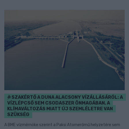
SZAKÉRTŐ A DUNA ALACSONY VÍZÁLLÁSÁRÓL: A
VÍZLÉPCSŐ SEM CSODASZER ÖNMAGÁBAN, A
KLÍMAVÁLTOZÁS MIATT ÚJ SZEMLÉLETRE VAN
SZÜKSÉG
A BME vízmérnöke szerint a Paksi Atomerőmű helyzetére sem