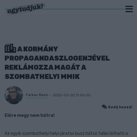
A KORMÁNY
PROPAGANDASZLOGENJÉVEL
REKLÁMOZZA MAGÁT A
SZOMBATHELYI MMIK
Farkas Bazsi
2022-03-02 11:55:00
Szólj hozzá!
Előre megy nem hátra!
Az egyik szombathelyi helyi járatos busz hátsó falán látható a