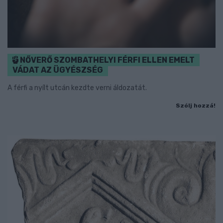
NŐVERŐ SZOMBATHELYI FÉRFI ELLEN EMELT
VÁDAT AZ ÜGYÉSZSÉG
A férfi a nyílt utcán kezdte verni áldozatát.
Szólj hozzá!