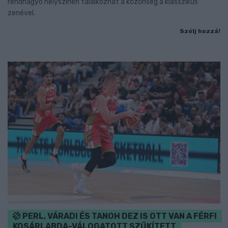
rendhagyó helyszínen találkozhat a közönség a klasszikus
zenével.
Szólj hozzá!
PERL, VÁRADI ÉS TANOH DEZ IS OTT VAN A FÉRFI
KOSÁRLABDA-VÁLOGATOTT SZŰKÍTETT