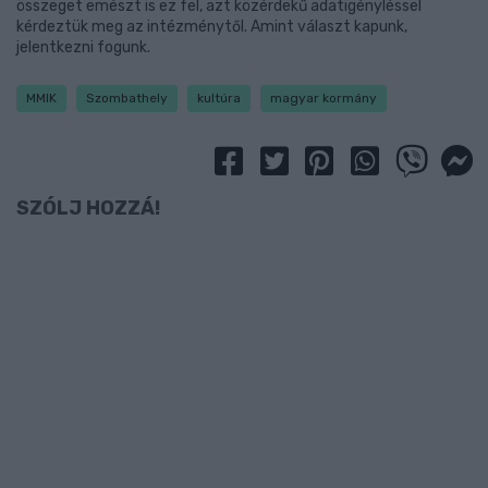
összeget emészt is ez fel, azt közérdekű adatigényléssel
kérdeztük meg az intézménytől. Amint választ kapunk,
jelentkezni fogunk.
MMIK
Szombathely
kultúra
magyar kormány
SZÓLJ HOZZÁ!