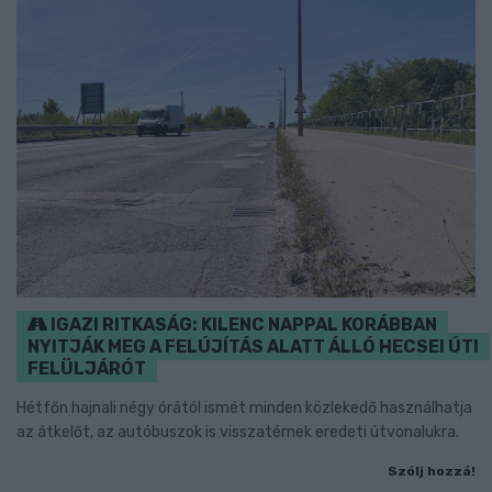
IGAZI RITKASÁG: KILENC NAPPAL KORÁBBAN
NYITJÁK MEG A FELÚJÍTÁS ALATT ÁLLÓ HECSEI ÚTI
FELÜLJÁRÓT
Hétfőn hajnali négy órától ismét minden közlekedő használhatja
az átkelőt, az autóbuszok is visszatérnek eredeti útvonalukra.
Szólj hozzá!