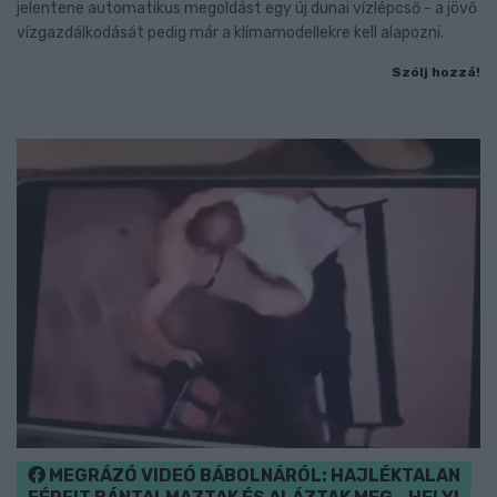
jelentene automatikus megoldást egy új dunai vízlépcső - a jövő
vízgazdálkodását pedig már a klímamodellekre kell alapozni.
Szólj hozzá!
MEGRÁZÓ VIDEÓ BÁBOLNÁRÓL: HAJLÉKTALAN