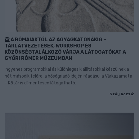
A RÓMAIAKTÓL AZ AGYAGKATONÁKIG –
TÁRLATVEZETÉSEK, WORKSHOP ÉS
KÖZÖNSÉGTALÁLKOZÓ VÁRJA A LÁTOGATÓKAT A
GYŐRI RÓMER MÚZEUMBAN
Ingyenes programokkal és különleges kiállításokkal készülnek a
hét második felére, a hőségriadó idején ráadásul a Várkazamata
– Kőtár is díjmentesen látogatható.
Szólj hozzá!