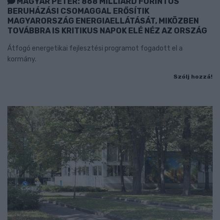
MAGYAR PÉTER: 868 MILLIÁRD FORINTOS
BERUHÁZÁSI CSOMAGGAL ERŐSÍTIK
MAGYARORSZÁG ENERGIAELLÁTÁSÁT, MIKÖZBEN
TOVÁBBRA IS KRITIKUS NAPOK ELÉ NÉZ AZ ORSZÁG
Átfogó energetikai fejlesztési programot fogadott el a
kormány.
Szólj hozzá!