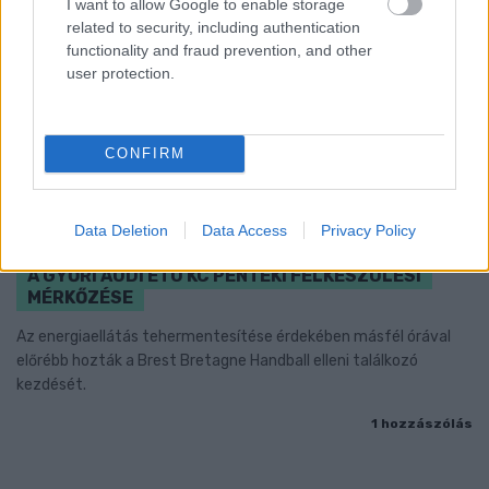
I want to allow Google to enable storage
related to security, including authentication
functionality and fraud prevention, and other
user protection.
CONFIRM
Data Deletion
Data Access
Privacy Policy
ENERGIATAKARÉKOSSÁG: KORÁBBAN KEZDŐDIK
A GYŐRI AUDI ETO KC PÉNTEKI FELKÉSZÜLÉSI
MÉRKŐZÉSE
Az energiaellátás tehermentesítése érdekében másfél órával
előrébb hozták a Brest Bretagne Handball elleni találkozó
kezdését.
1 hozzászólás