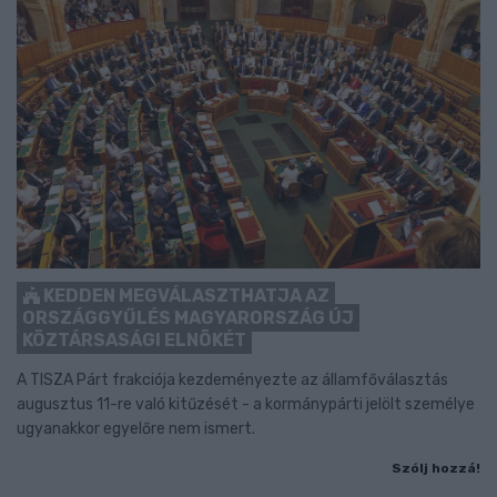
KEDDEN MEGVÁLASZTHATJA AZ
ORSZÁGGYŰLÉS MAGYARORSZÁG ÚJ
KÖZTÁRSASÁGI ELNÖKÉT
A TISZA Párt frakciója kezdeményezte az államfőválasztás
augusztus 11-re való kitűzését - a kormánypárti jelölt személye
ugyanakkor egyelőre nem ismert.
Szólj hozzá!