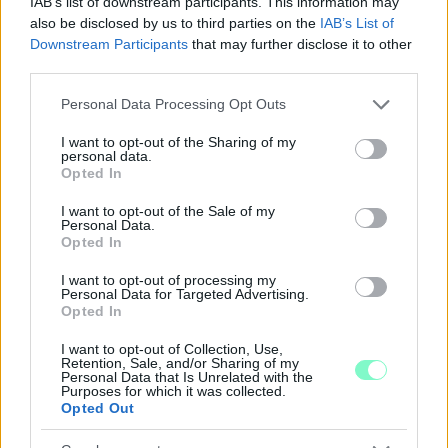
IAB’s list of downstream participants. This information may
also be disclosed by us to third parties on the
IAB’s List of
Downstream Participants
that may further disclose it to other
third parties.
Please note that this website/app uses one or more Google
Personal Data Processing Opt Outs
ÖRÖMHÍR: TÍZ ÉVE NEM VOLT ILYEN ALACSONY AZ
services and may gather and store information including but
INFLÁCIÓ MAGYARORSZÁGON
not limited to your visit or usage behaviour. You may click to
I want to opt-out of the Sharing of my
personal data.
grant or deny consent to Google and its third-party tags to
Júliusban mindössze 1,2 százalékkal emelkedtek éves
Opted In
use your data for below specified purposes in below Google
összevetésben a fogyasztói árak, miközben az élelmiszerek ára
consent section.
már csökkent.
I want to opt-out of the Sale of my
Personal Data.
Opted In
Szólj hozzá!
I want to opt-out of processing my
Personal Data for Targeted Advertising.
Opted In
I want to opt-out of Collection, Use,
Retention, Sale, and/or Sharing of my
Personal Data that Is Unrelated with the
Purposes for which it was collected.
Opted Out