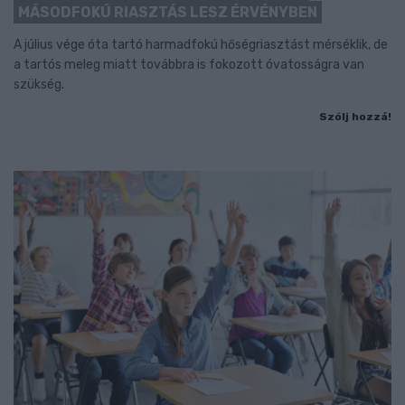
MÁSODFOKÚ RIASZTÁS LESZ ÉRVÉNYBEN
A július vége óta tartó harmadfokú hőségriasztást mérséklik, de
a tartós meleg miatt továbbra is fokozott óvatosságra van
szükség.
Szólj hozzá!