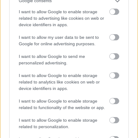
Google consents
I want to allow Google to enable storage
related to advertising like cookies on web or
device identifiers in apps.
I want to allow my user data to be sent to
Google for online advertising purposes.
A BAROKK ÖSSZES ÁRNYALATA ÉS MÉG EGY SOR
KIVÁLÓ PROGRAM VÁR MINDENKIT EZEN A HÉTVÉGÉN
I want to allow Google to send me
GYŐRBEN
personalized advertising.
Középpontban a hagyományőrzés, de lesz Pogány Induló és
I want to allow Google to enable storage
Majka koncert, jóga szeánsz, “borhajózás” és egy csomó minden
related to analytics like cookies on web or
más.
device identifiers in apps.
Szólj hozzá!
I want to allow Google to enable storage
related to functionality of the website or app.
I want to allow Google to enable storage
related to personalization.