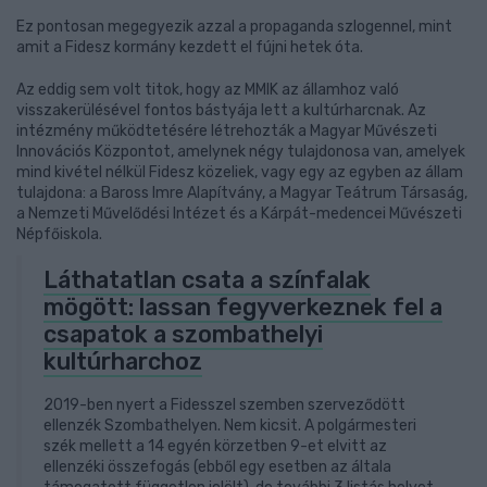
Ez pontosan megegyezik azzal a propaganda szlogennel, mint
amit a Fidesz kormány kezdett el fújni hetek óta.
Az eddig sem volt titok, hogy az MMIK az államhoz való
visszakerülésével fontos bástyája lett a kultúrharcnak. Az
intézmény működtetésére létrehozták a Magyar Művészeti
Innovációs Központot, amelynek négy tulajdonosa van, amelyek
mind kivétel nélkül Fidesz közeliek, vagy egy az egyben az állam
tulajdona: a Baross Imre Alapítvány, a Magyar Teátrum Társaság,
a Nemzeti Művelődési Intézet és a Kárpát-medencei Művészeti
Népfőiskola.
Láthatatlan csata a színfalak
mögött: lassan fegyverkeznek fel a
csapatok a szombathelyi
kultúrharchoz
2019-ben nyert a Fidesszel szemben szerveződött
ellenzék Szombathelyen. Nem kicsit. A polgármesteri
szék mellett a 14 egyén körzetben 9-et elvitt az
ellenzéki összefogás (ebből egy esetben az általa