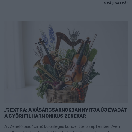
Szólj hozzá!
EXTRA: A VÁSÁRCSARNOKBAN NYITJA ÚJ ÉVADÁT
A GYŐRI FILHARMONIKUS ZENEKAR
A „Zenélő piac” című különleges koncerttel szeptember 7-én