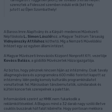
támogatott független jelölt), de további 3 listás helyet
szereztek a Fidesszel szemben induló erők (két hely
jutott az Éljen Szombathely!
A Baross Imre Alapítvány és a Kárpát-medencei Művészeti
Népfőiskola
L. Simon László
hoz, a Magyar Teátrum Társaság
Vidnyánszky Attilához
köthető. Míg a Nemzeti Művelődési
Intézet egy az egyben állami intézet.
A Magyar Művészeti Innovációs Központ Nonprofit Kft. vezetője
Kovács Balázs
, a gödöllői Művészetek Háza igazgatója.
Az biztos, hogy pénznek nincsen híján az intézmény. Csak tavaly
állagmegóvásra és a programokra 600 millió forintot kapott az
intézmény. Idén pedig komoly kulturális programkínálatot
vonultatnak fel. Márciusban táncbemutatók, színdarabok és
kültéri koncertek szerepelnek a palettán.
Információink szerint az MMIK nem fukarkodik a
reklámköltésekkel. A Blaguss mind a 32 darab nagy szóló illetve
csuklós buszának hátfalát kibérelte. Hogy pontosan mekkora