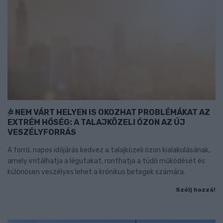
NEM VÁRT HELYEN IS OKOZHAT PROBLÉMÁKAT AZ
EXTRÉM HŐSÉG: A TALAJKÖZELI ÓZON AZ ÚJ
VESZÉLYFORRÁS
A forró, napos időjárás kedvez a talajközeli ózon kialakulásának,
amely irritálhatja a légutakat, ronthatja a tüdő működését és
különösen veszélyes lehet a krónikus betegek számára.
Szólj hozzá!