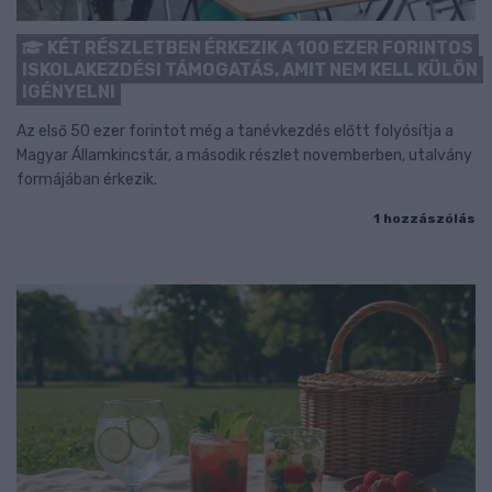
KÉT RÉSZLETBEN ÉRKEZIK A 100 EZER FORINTOS
ISKOLAKEZDÉSI TÁMOGATÁS, AMIT NEM KELL KÜLÖN
IGÉNYELNI
Az első 50 ezer forintot még a tanévkezdés előtt folyósítja a
Magyar Államkincstár, a második részlet novemberben, utalvány
formájában érkezik.
1 hozzászólás