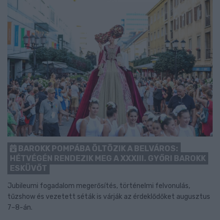
BAROKK POMPÁBA ÖLTÖZIK A BELVÁROS:
HÉTVÉGÉN RENDEZIK MEG A XXXIII. GYŐRI BAROKK
ESKÜVŐT
Jubileumi fogadalom megerősítés, történelmi felvonulás,
tűzshow és vezetett séták is várják az érdeklődőket augusztus
7–8-án.