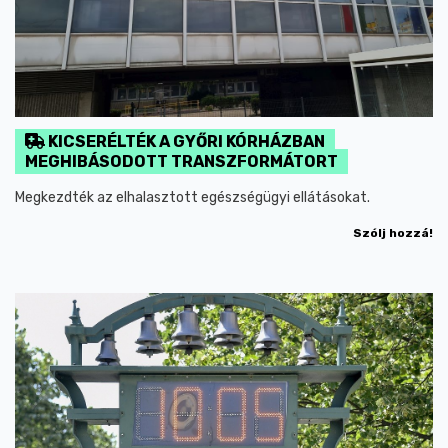
KICSERÉLTÉK A GYŐRI KÓRHÁZBAN
MEGHIBÁSODOTT TRANSZFORMÁTORT
Megkezdték az elhalasztott egészségügyi ellátásokat.
Szólj hozzá!