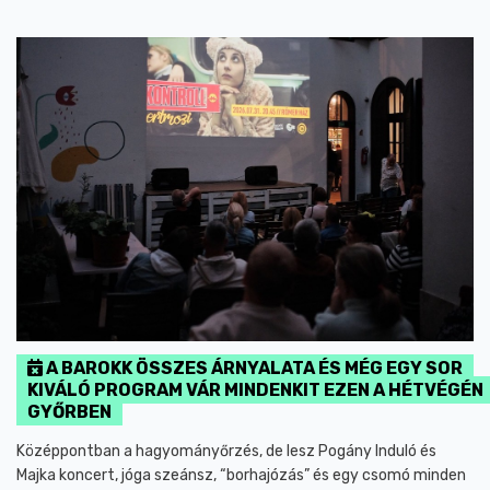
A BAROKK ÖSSZES ÁRNYALATA ÉS MÉG EGY SOR
KIVÁLÓ PROGRAM VÁR MINDENKIT EZEN A HÉTVÉGÉN
GYŐRBEN
Középpontban a hagyományőrzés, de lesz Pogány Induló és
Majka koncert, jóga szeánsz, “borhajózás” és egy csomó minden