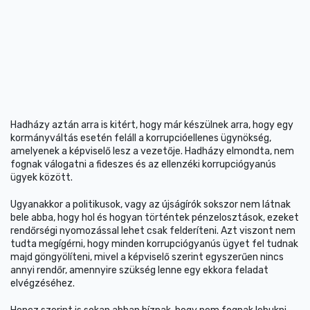
Hadházy aztán arra is kitért, hogy már készülnek arra, hogy egy
kormányváltás esetén feláll a korrupcióellenes ügynökség,
amelyenek a képviselő lesz a vezetője. Hadházy elmondta, nem
fognak válogatni a fideszes és az ellenzéki korrupciógyanús
ügyek között.
Ugyanakkor a politikusok, vagy az újságírók sokszor nem látnak
bele abba, hogy hol és hogyan történtek pénzelosztások, ezeket
rendőrségi nyomozással lehet csak felderíteni. Azt viszont nem
tudta megígérni, hogy minden korrupciógyanús ügyet fel tudnak
majd göngyölíteni, mivel a képviselő szerint egyszerűen nincs
annyi rendőr, amennyire szükség lenne egy ekkora feladat
elvégzéséhez.