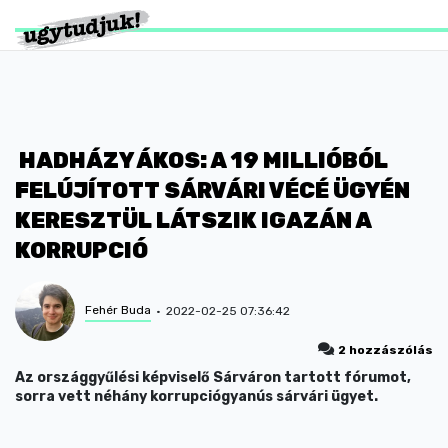
HADHÁZY ÁKOS: A 19 MILLIÓBÓL
FELÚJÍTOTT SÁRVÁRI VÉCÉ ÜGYÉN
KERESZTÜL LÁTSZIK IGAZÁN A
KORRUPCIÓ
Fehér Buda
2022-02-25 07:36:42
2 hozzászólás
Az országgyűlési képviselő Sárváron tartott fórumot,
sorra vett néhány korrupciógyanús sárvári ügyet.