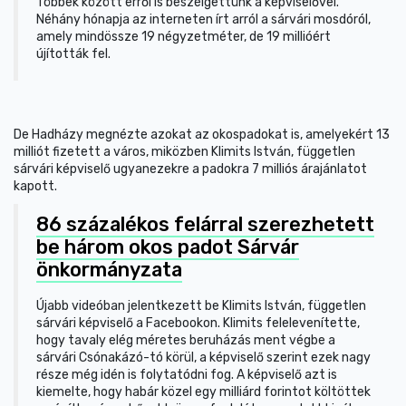
Többek között erről is beszélgettünk a képviselővel.
Néhány hónapja az interneten írt arról a sárvári mosdóról,
amely mindössze 19 négyzetméter, de 19 millióért
újították fel.
De Hadházy megnézte azokat az okospadokat is, amelyekért 13
milliót fizetett a város, miközben Klimits István, független
sárvári képviselő ugyanezekre a padokra 7 milliós árajánlatot
kapott.
86 százalékos felárral szerezhetett
be három okos padot Sárvár
önkormányzata
Újabb videóban jelentkezett be Klimits István, független
sárvári képviselő a Facebookon. Klimits felelevenítette,
hogy tavaly elég méretes beruházás ment végbe a
sárvári Csónakázó-tó körül, a képviselő szerint ezek nagy
része még idén is folytatódni fog. A képviselő azt is
kiemelte, hogy habár közel egy milliárd forintot költöttek