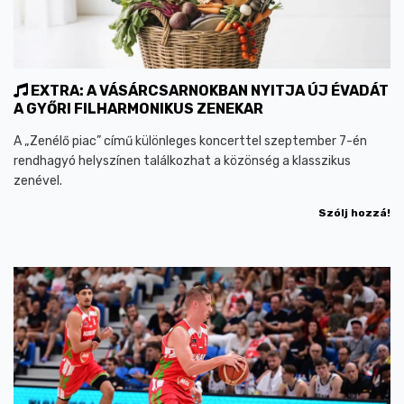
EXTRA: A VÁSÁRCSARNOKBAN NYITJA ÚJ ÉVADÁT
A GYŐRI FILHARMONIKUS ZENEKAR
A „Zenélő piac” című különleges koncerttel szeptember 7-én
rendhagyó helyszínen találkozhat a közönség a klasszikus
zenével.
Szólj hozzá!