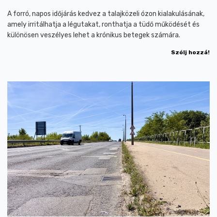
A forró, napos időjárás kedvez a talajközeli ózon kialakulásának,
amely irritálhatja a légutakat, ronthatja a tüdő működését és
különösen veszélyes lehet a krónikus betegek számára.
Szólj hozzá!