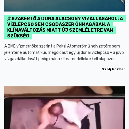
SZAKÉRTŐ A DUNA ALACSONY VÍZÁLLÁSÁRÓL: A
VÍZLÉPCSŐ SEM CSODASZER ÖNMAGÁBAN, A
KLÍMAVÁLTOZÁS MIATT ÚJ SZEMLÉLETRE VAN
SZÜKSÉG
A BME vízmérnöke szerint a Paksi Atomerőmű helyzetére sem
jelentene automatikus megoldást egy új dunai vízlépcső - a jövő
vízgazdálkodását pedig már a klímamodellekre kell alapozni.
Szólj hozzá!