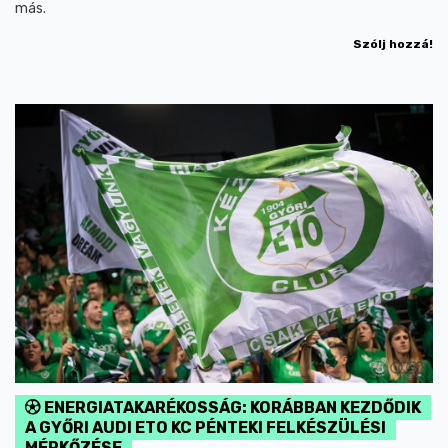
más.
Szólj hozzá!
ENERGIATAKARÉKOSSÁG: KORÁBBAN KEZDŐDIK
A GYŐRI AUDI ETO KC PÉNTEKI FELKÉSZÜLÉSI
MÉRKŐZÉSE