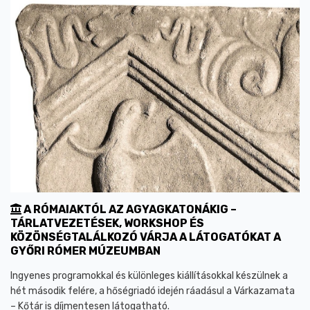
A RÓMAIAKTÓL AZ AGYAGKATONÁKIG –
TÁRLATVEZETÉSEK, WORKSHOP ÉS
KÖZÖNSÉGTALÁLKOZÓ VÁRJA A LÁTOGATÓKAT A
GYŐRI RÓMER MÚZEUMBAN
Ingyenes programokkal és különleges kiállításokkal készülnek a
hét második felére, a hőségriadó idején ráadásul a Várkazamata
– Kőtár is díjmentesen látogatható.