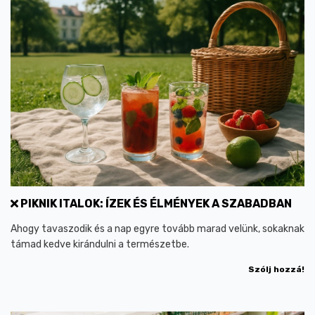
PIKNIK ITALOK: ÍZEK ÉS ÉLMÉNYEK A SZABADBAN
Ahogy tavaszodik és a nap egyre tovább marad velünk, sokaknak
támad kedve kirándulni a természetbe.
Szólj hozzá!