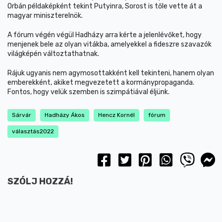
Orbán példaképként tekint Putyinra, Sorost is tőle vette át a
magyar miniszterelnök.
A fórum végén végül Hadházy arra kérte a jelenlévőket, hogy
menjenek bele az olyan vitákba, amelyekkel a fideszre szavazók
világképén változtathatnak.
Rájuk ugyanis nem agymosottakként kell tekinteni, hanem olyan
emberekként, akiket megvezetett a kormánypropaganda.
Fontos, hogy velük szemben is szimpátiával éljünk.
Sárvár
Hadházy Ákos
Hencz Kornél
fórum
választás2022
SZÓLJ HOZZÁ!