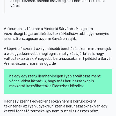
az építkezésre, bővebb összefoglalót nem adott ki róla a
város.
A fórumon aztán már a Mindenki Sárvárért Mozgalom
vezetőségi tagjai arra kérdeztek rá Hadházytól, hogy mennyire
jellemző országosan az, ami Sárváron zajlik.
A képviselő szerint az ilyen kisebb beruházásokon, mint mondjuk
a wc ügye, könnyebb megfogni a mutyizást, jól látszik, hogy
változtak az árak. A nagyobb beruházások, mint például a Sárvár
Aréna, viszont már más ügy, de
ha egy egyszerű illemhelyiségen ilyen árváltozás ment
végbe, akkor láthatjuk, hogy más beruházásokon is
mekkorát kaszálhattak a Fideszhez közeliek.
Hadházy szerint egyébként sokan nem is korrupcióként
tekintenek az ilyen ügyekre, hiszen a beruházásoknak van egy
kézzel fogható terméke, így nem tűnt el az összes pénz.