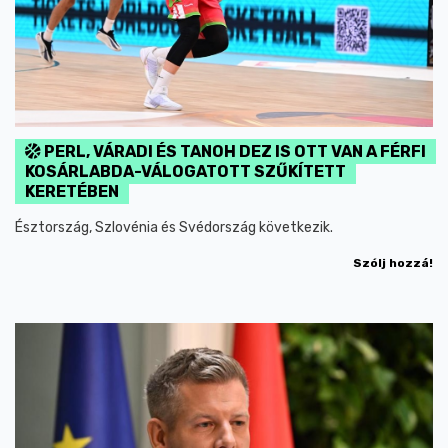
PERL, VÁRADI ÉS TANOH DEZ IS OTT VAN A FÉRFI
KOSÁRLABDA-VÁLOGATOTT SZŰKÍTETT
KERETÉBEN
Észtország, Szlovénia és Svédország következik.
Szólj hozzá!