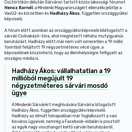
Csütörtökön délután Sárváron tartott közös lakossági fórumot
Hencz Kornél
, a Mindenki Magyarországért ellenzéki jelöltje a
Vas02-es körzetben és
Hadházy Ákos
, független országgyűlési
képviselő.
A fórum előtt azonban az országgyűlési képviselő kilátogatott a
sárvári Csónakázó-tóra, ahol megnézett néhány mutyigyanús
beruházást. Hadházy előtt már nem volt ismeretlen a 19 millió
forintból felújított 19 négyzetméteres vécé ügye, a
képviselőnek köszönhető, hogy az illemhelyiségre felfigyelt az
országos média is.
Hadházy Ákos: vállalhatatlan a 19
millióból megújult 19
négyzetméteres sárvári mosdó
ügye
A Mindenki Sárvárért meghívására Sárvárra látogatott
Hadházy Ákos, független országgyűlési képviselő.
Hadházy az elmúlt hónapokban már foglalkozott a vasi
kisváros ügyeivel, nemrég a Facebook-oldalán is posztolt
az egyik nagy visszhangot keltő sárvári beruházásról.