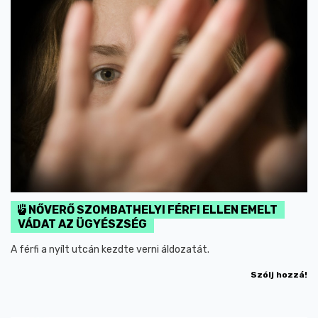
NŐVERŐ SZOMBATHELYI FÉRFI ELLEN EMELT
VÁDAT AZ ÜGYÉSZSÉG
A férfi a nyílt utcán kezdte verni áldozatát.
Szólj hozzá!