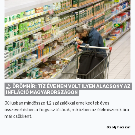
ÖRÖMHÍR: TÍZ ÉVE NEM VOLT ILYEN ALACSONY AZ
INFLÁCIÓ MAGYARORSZÁGON
Júliusban mindössze 1,2 százalékkal emelkedtek éves
összevetésben a fogyasztói árak, miközben az élelmiszerek ára
már csökkent.
Szólj hozzá!