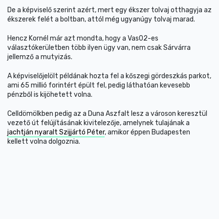
De a képviselő szerint azért, mert egy ékszer tolvaj otthagyja az
ékszerek felét a boltban, attól még ugyanúgy tolvaj marad.
Hencz Kornél már azt mondta, hogy a Vas02-es
választókerületben több ilyen ügy van, nem csak Sárvárra
jellemző a mutyizás.
A képviselőjelölt példának hozta fel a kőszegi gördeszkás parkot,
ami 65 millió forintért épült fel, pedig láthatóan kevesebb
pénzből is kijöhetett volna.
Celldömölkben pedig az a Duna Aszfalt lesz a városon keresztül
vezető út felújításának kivitelezője, amelynek tulajának a
jachtján nyaralt Szijjártó Péter
, amikor éppen Budapesten
kellett volna dolgoznia.