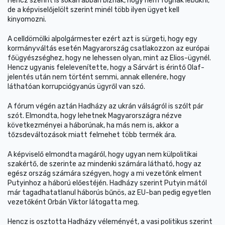
Hencz szerint is sokan abban bíznak, hogy nem fognak lebukni,
de a képviselőjelölt szerint minél több ilyen ügyet kell
kinyomozni.
A celldömölki alpolgármester ezért azt is sürgeti, hogy egy
kormányváltás esetén Magyarország csatlakozzon az európai
főügyészséghez, hogy ne lehessen olyan, mint az Elios-ügynél.
Hencz ugyanis felelevenítette, hogy a Sárvárt is érintő Olaf-
jelentés után nem történt semmi, annak ellenére, hogy
láthatóan korrupciógyanús ügyről van szó.
A fórum végén aztán Hadházy az ukrán válságról is szólt pár
szót. Elmondta, hogy lehetnek Magyarországra nézve
következményei a háborúnak, ha más nem is, akkor a
tőzsdeváltozások miatt felmehet több termék ára.
A képviselő elmondta magáról, hogy ugyan nem külpolitikai
szakértő, de szerinte az mindenki számára látható, hogy az
egész ország számára szégyen, hogy a mi vezetőnk elment
Putyinhoz a háború előestéjén. Hadházy szerint Putyin mától
már tagadhatatlanul háborús bűnös, az EU-ban pedig egyetlen
vezetőként Orbán Viktor látogatta meg.
Hencz is osztotta Hadházy véleményét, a vasi politikus szerint