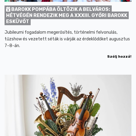
BAROKK POMPÁBA ÖLTÖZIK A BELVÁROS:
HÉTVÉGÉN RENDEZIK MEG A XXXIII. GYŐRI BAROKK
ESKÜVŐT
Jubileumi fogadalom megerősítés, történelmi felvonulás,
tűzshow és vezetett séták is várják az érdeklődőket augusztus
7–8-án.
Szólj hozzá!