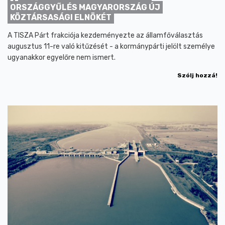
ORSZÁGGYŰLÉS MAGYARORSZÁG ÚJ
KÖZTÁRSASÁGI ELNÖKÉT
A TISZA Párt frakciója kezdeményezte az államfőválasztás
augusztus 11-re való kitűzését - a kormánypárti jelölt személye
ugyanakkor egyelőre nem ismert.
Szólj hozzá!