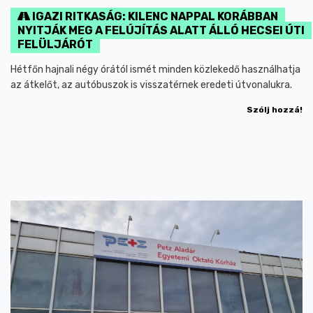
IGAZI RITKASÁG: KILENC NAPPAL KORÁBBAN
NYITJÁK MEG A FELÚJÍTÁS ALATT ÁLLÓ HECSEI ÚTI
FELÜLJÁRÓT
Hétfőn hajnali négy órától ismét minden közlekedő használhatja
az átkelőt, az autóbuszok is visszatérnek eredeti útvonalukra.
Szólj hozzá!