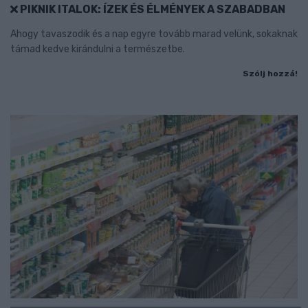
PIKNIK ITALOK: ÍZEK ÉS ÉLMÉNYEK A SZABADBAN
Ahogy tavaszodik és a nap egyre tovább marad velünk, sokaknak
támad kedve kirándulni a természetbe.
Szólj hozzá!