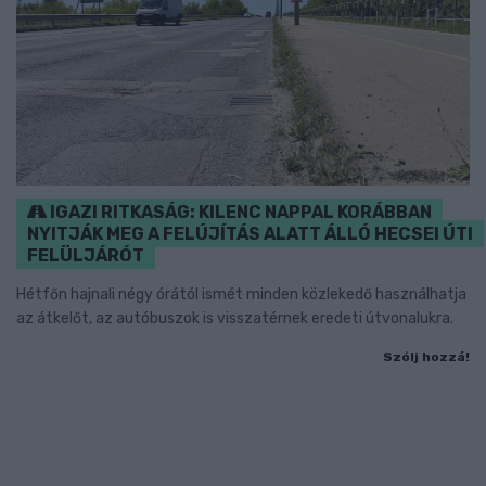
IGAZI RITKASÁG: KILENC NAPPAL KORÁBBAN
NYITJÁK MEG A FELÚJÍTÁS ALATT ÁLLÓ HECSEI ÚTI
FELÜLJÁRÓT
Hétfőn hajnali négy órától ismét minden közlekedő használhatja
az átkelőt, az autóbuszok is visszatérnek eredeti útvonalukra.
Szólj hozzá!