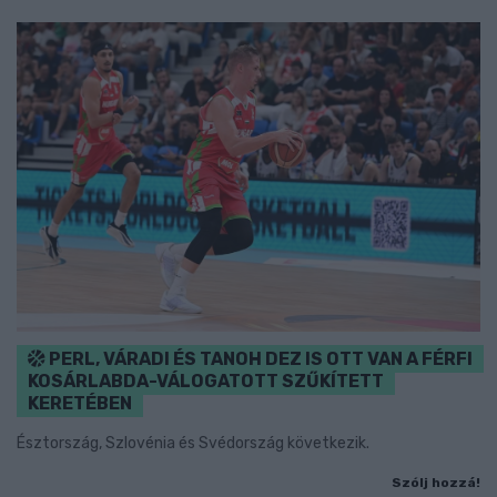
PERL, VÁRADI ÉS TANOH DEZ IS OTT VAN A FÉRFI
KOSÁRLABDA-VÁLOGATOTT SZŰKÍTETT
KERETÉBEN
Észtország, Szlovénia és Svédország következik.
Szólj hozzá!