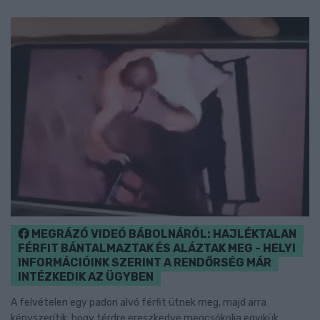
MEGRÁZÓ VIDEÓ BÁBOLNÁRÓL: HAJLÉKTALAN
FÉRFIT BÁNTALMAZTAK ÉS ALÁZTAK MEG - HELYI
INFORMÁCIÓINK SZERINT A RENDŐRSÉG MÁR
INTÉZKEDIK AZ ÜGYBEN
A felvételen egy padon alvó férfit ütnek meg, majd arra
kényszerítik, hogy térdre ereszkedve megcsókolja egyikük