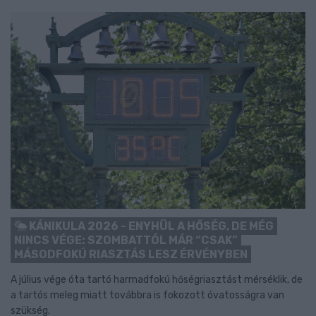
KÁNIKULA 2026 - ENYHÜL A HŐSÉG, DE MÉG
NINCS VÉGE: SZOMBATTÓL MÁR “CSAK”
MÁSODFOKÚ RIASZTÁS LESZ ÉRVÉNYBEN
A július vége óta tartó harmadfokú hőségriasztást mérséklik, de
a tartós meleg miatt továbbra is fokozott óvatosságra van
szükség.