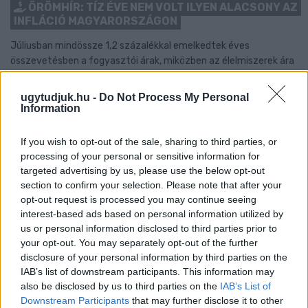
ÖRÖMHÍR: TÍZ ÉVE NEM VOLT ILYEN ALACSONY AZ
INFLÁCIÓ MAGYARORSZÁGON
Júliusban mindössze 1,2 százalékkal emelkedtek éves
összevetésben a fogyasztói árak, miközben az élelmiszerek ára
már csökkent.
ugytudjuk.hu -
Do Not Process My Personal
Szólj hozzá!
Information
If you wish to opt-out of the sale, sharing to third parties, or
processing of your personal or sensitive information for
targeted advertising by us, please use the below opt-out
section to confirm your selection. Please note that after your
opt-out request is processed you may continue seeing
interest-based ads based on personal information utilized by
us or personal information disclosed to third parties prior to
your opt-out. You may separately opt-out of the further
disclosure of your personal information by third parties on the
IAB’s list of downstream participants. This information may
also be disclosed by us to third parties on the
IAB’s List of
Downstream Participants
that may further disclose it to other