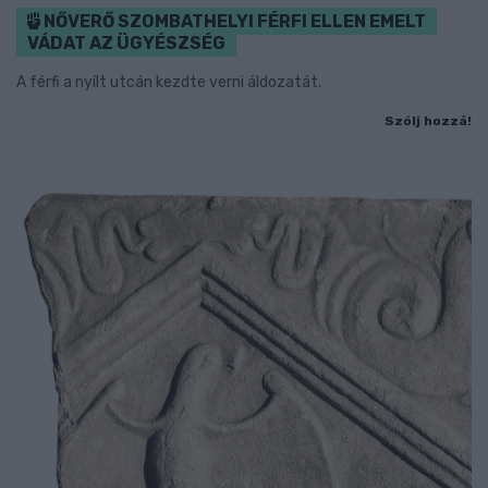
NŐVERŐ SZOMBATHELYI FÉRFI ELLEN EMELT
VÁDAT AZ ÜGYÉSZSÉG
A férfi a nyílt utcán kezdte verni áldozatát.
Szólj hozzá!