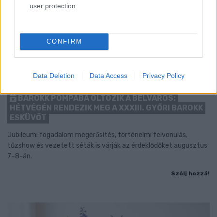
user protection.
CONFIRM
Data Deletion
Data Access
Privacy Policy
BAROKK POMPÁBA ÖLTÖZIK A BELVÁROS:
HÉTVÉGÉN RENDEZIK MEG A XXXIII. GYŐRI BAROKK
ESKÜVŐT
Jubileumi fogadalom megerősítés, történelmi felvonulás,
tűzshow és vezetett séták is várják az érdeklődőket augusztus
7–8-án.
Szólj hozzá!