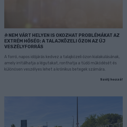
NEM VÁRT HELYEN IS OKOZHAT PROBLÉMÁKAT AZ
EXTRÉM HŐSÉG: A TALAJKÖZELI ÓZON AZ ÚJ
VESZÉLYFORRÁS
A forró, napos időjárás kedvez a talajközeli ózon kialakulásának,
amely irritálhatja a légutakat, ronthatja a tüdő működését és
különösen veszélyes lehet a krónikus betegek számára.
Szólj hozzá!