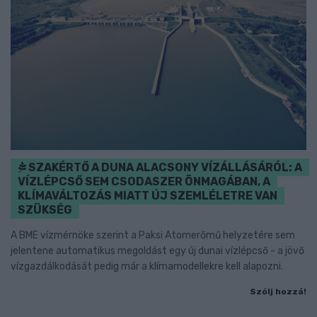
SZAKÉRTŐ A DUNA ALACSONY VÍZÁLLÁSÁRÓL: A
VÍZLÉPCSŐ SEM CSODASZER ÖNMAGÁBAN, A
KLÍMAVÁLTOZÁS MIATT ÚJ SZEMLÉLETRE VAN
SZÜKSÉG
A BME vízmérnöke szerint a Paksi Atomerőmű helyzetére sem
jelentene automatikus megoldást egy új dunai vízlépcső - a jövő
vízgazdálkodását pedig már a klímamodellekre kell alapozni.
Szólj hozzá!