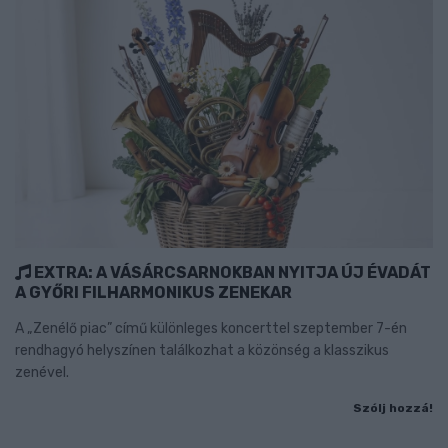
EXTRA: A VÁSÁRCSARNOKBAN NYITJA ÚJ ÉVADÁT
A GYŐRI FILHARMONIKUS ZENEKAR
A „Zenélő piac” című különleges koncerttel szeptember 7-én
rendhagyó helyszínen találkozhat a közönség a klasszikus
zenével.
Szólj hozzá!