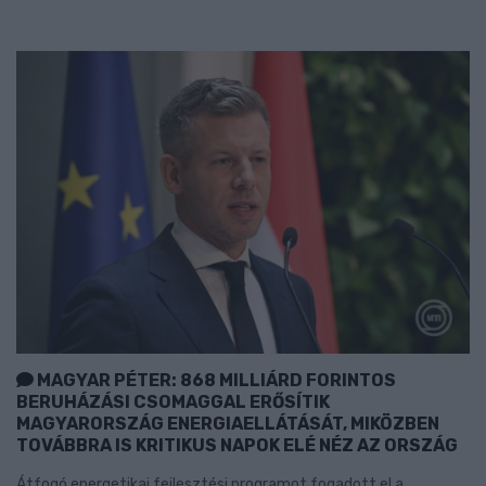
MAGYAR PÉTER: 868 MILLIÁRD FORINTOS
BERUHÁZÁSI CSOMAGGAL ERŐSÍTIK
MAGYARORSZÁG ENERGIAELLÁTÁSÁT, MIKÖZBEN
TOVÁBBRA IS KRITIKUS NAPOK ELÉ NÉZ AZ ORSZÁG
Átfogó energetikai fejlesztési programot fogadott el a