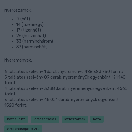
Nyerőszámok:
7 (hét)
14 (tizennégy)
17 (tizenhét)
26 (huszonhat)
33 (harminchárom)
37 (harminchét)
Nyeremények:
6 találatos szelvény 1 darab, nyereménye 488 383 750 forint;
5 találatos szelvény 89 darab, nyereményük egyenként 171 140
forint;
4 találatos szelvény 3338 darab, nyereményük egyenként 4565
forint;
3 találatos szelvény 45 021 darab, nyereményük egyenként
1520 forint.
hatos lottó
lottósorsolás
lottószámok
lottó
Szerencsejáték zrt.