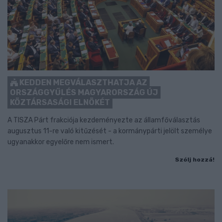
KEDDEN MEGVÁLASZTHATJA AZ
ORSZÁGGYŰLÉS MAGYARORSZÁG ÚJ
KÖZTÁRSASÁGI ELNÖKÉT
A TISZA Párt frakciója kezdeményezte az államfőválasztás
augusztus 11-re való kitűzését - a kormánypárti jelölt személye
ugyanakkor egyelőre nem ismert.
Szólj hozzá!