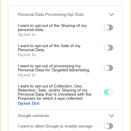
third parties.
Please note that this website/app uses one or more Google
Personal Data Processing Opt Outs
A BAROKK ÖSSZES ÁRNYALATA ÉS MÉG EGY SOR
services and may gather and store information including but
KIVÁLÓ PROGRAM VÁR MINDENKIT EZEN A HÉTVÉGÉN
not limited to your visit or usage behaviour. You may click to
I want to opt-out of the Sharing of my
GYŐRBEN
personal data.
grant or deny consent to Google and its third-party tags to
Opted In
use your data for below specified purposes in below Google
Középpontban a hagyományőrzés, de lesz Pogány Induló és
consent section.
I want to opt-out of the Sale of my
Majka koncert, jóga szeánsz, “borhajózás” és egy csomó minden
Personal Data.
más.
Opted In
Szólj hozzá!
I want to opt-out of processing my
Personal Data for Targeted Advertising.
Opted In
I want to opt-out of Collection, Use,
Retention, Sale, and/or Sharing of my
Personal Data that Is Unrelated with the
Purposes for which it was collected.
Opted Out
Google consents
I want to allow Google to enable storage