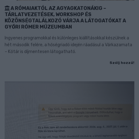
A RÓMAIAKTÓL AZ AGYAGKATONÁKIG –
TÁRLATVEZETÉSEK, WORKSHOP ÉS
KÖZÖNSÉGTALÁLKOZÓ VÁRJA A LÁTOGATÓKAT A
GYŐRI RÓMER MÚZEUMBAN
Ingyenes programokkal és különleges kiállításokkal készülnek a
hét második felére, a hőségriadó idején ráadásul a Várkazamata
– Kőtár is díjmentesen látogatható.
Szólj hozzá!