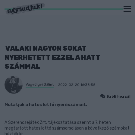
VALAKI NAGYON SOKAT
NYERHETETT EZZEL A HATT
SZÁMMAL
Vágvölgyi Bálint
2022-02-20 16:38:55
Szólj hozzá!
Mutatjuk a hatos lottó nyerőszámait.
A Szerencsejáték Zrt. tájékoztatása szerint a 7. héten
megtartott hatos lottó számsorsoláson a következő számokat
húzták ki: