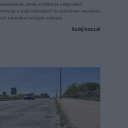
ialakulásának, amely irritálhatja a légutakat,
onthatja a tüdő működését és különösen veszélyes
ehet a krónikus betegek számára.
Szólj hozzá!