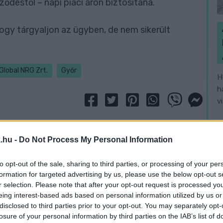
ződéstől – napi piaci áron biztosítaná.
ogy tárgyaljon az ügyben, de nem sikerült
Global NRG Zrt.
Győr
H
h
v
.hu -
Do Not Process My Personal Information
to opt-out of the sale, sharing to third parties, or processing of your per
formation for targeted advertising by us, please use the below opt-out s
r selection. Please note that after your opt-out request is processed y
eing interest-based ads based on personal information utilized by us or
disclosed to third parties prior to your opt-out. You may separately opt-
losure of your personal information by third parties on the IAB’s list of