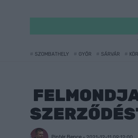
SZOMBATHELY
GYŐR
SÁRVÁR
KÖ
FELMONDJA
SZERZŐDÉS
Pintér Bence
2021-12-11 09:12:00