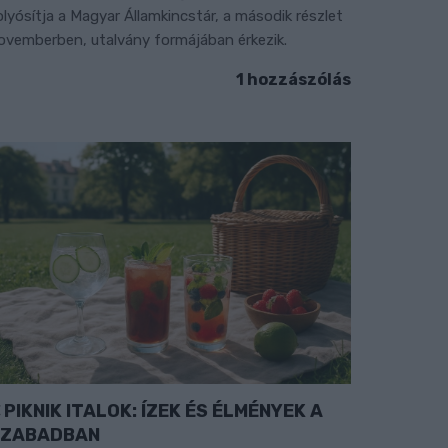
olyósítja a Magyar Államkincstár, a második részlet
ovemberben, utalvány formájában érkezik.
1 hozzászólás
PIKNIK ITALOK: ÍZEK ÉS ÉLMÉNYEK A
SZABADBAN