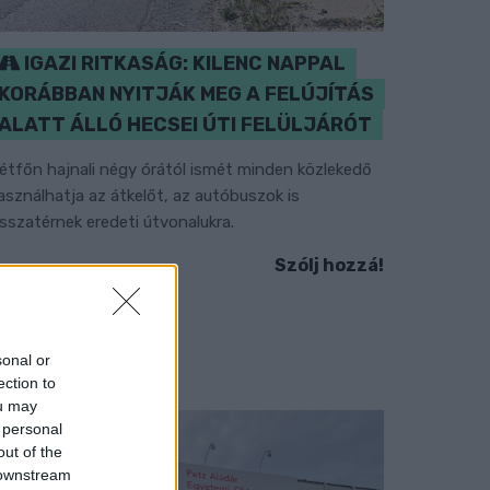
IGAZI RITKASÁG: KILENC NAPPAL
KORÁBBAN NYITJÁK MEG A FELÚJÍTÁS
ALATT ÁLLÓ HECSEI ÚTI FELÜLJÁRÓT
étfőn hajnali négy órától ismét minden közlekedő
asználhatja az átkelőt, az autóbuszok is
isszatérnek eredeti útvonalukra.
Szólj hozzá!
sonal or
ection to
ou may
 personal
out of the
 downstream