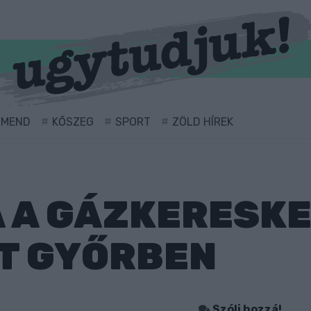
RMEND
KŐSZEG
SPORT
ZÖLD HÍREK
 A GÁZKERESKE
T GYŐRBEN
Szólj hozzá!