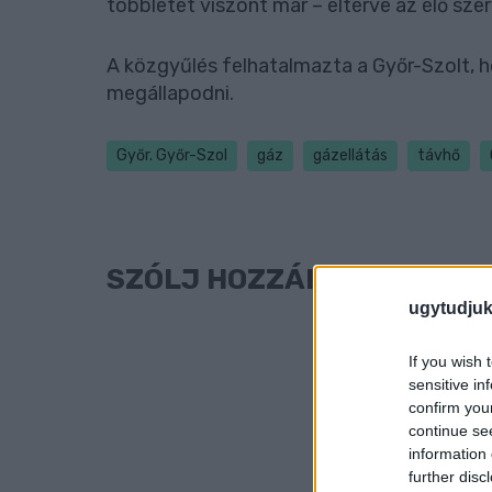
többletet viszont már – eltérve az élő szer
A közgyűlés felhatalmazta a Győr-Szolt, h
megállapodni.
Győr. Győr-Szol
gáz
gázellátás
távhő
SZÓLJ HOZZÁ!
ugytudjuk
If you wish 
sensitive in
confirm you
continue se
information 
further disc