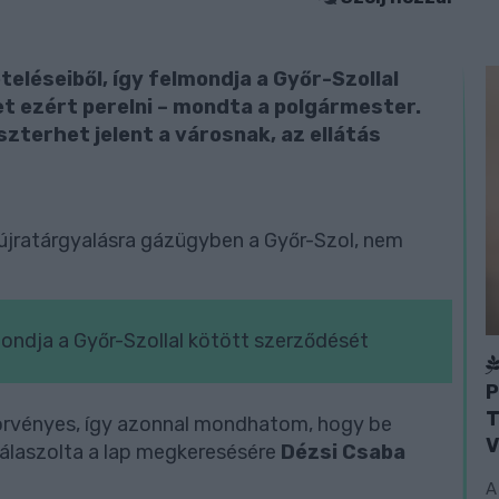
eléseiből, így felmondja a Győr-Szollal
t ezért perelni – mondta a polgármester.
uszterhet jelent a városnak, az ellátás
újratárgyalásra gázügyben a Győr-Szol, nem
mondja a Győr-Szollal kötött szerződését
P
T
örvényes, így azonnal mondhatom, hogy be
V
 válaszolta a lap megkeresésére
Dézsi Csaba
A