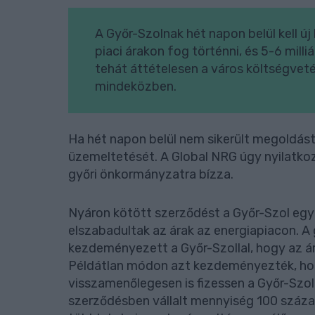
A Győr-Szolnak hét napon belül kell új 
piaci árakon fog történni, és 5-6 milli
tehát áttételesen a város költségvet
mindeközben.
Ha hét napon belül nem sikerült megoldást t
üzemeltetését. A Global NRG úgy nyilatko
győri önkormányzatra bízza.
Nyáron kötött szerződést a Győr-Szol egy
elszabadultak az árak az energiapiacon. 
kezdeményezett a Győr-Szollal, hogy az á
Példátlan módon azt kezdeményezték, hogy
visszamenőlegesen is fizessen a Győr-Szo
szerződésben vállalt mennyiség 100 százal