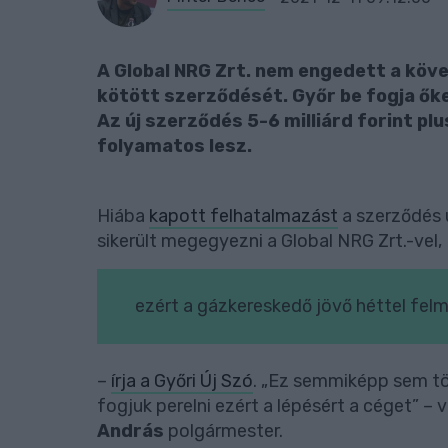
A Global NRG Zrt. nem engedett a követ
kötött szerződését. Győr be fogja őke
Az új szerződés 5-6 milliárd forint pl
folyamatos lesz.
Hiába
kapott felhatalmazást
a szerződés 
sikerült megegyezni a Global NRG Zrt.-vel,
ezért a gázkereskedő jövő héttel fel
–
írja a Győri Új Szó
. „Ez semmiképp sem t
fogjuk perelni ezért a lépésért a céget” –
András
polgármester.