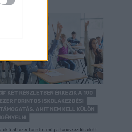
KÉT RÉSZLETBEN ÉRKEZIK A 100
EZER FORINTOS ISKOLAKEZDÉSI
TÁMOGATÁS, AMIT NEM KELL KÜLÖN
IGÉNYELNI
z első 50 ezer forintot még a tanévkezdés előtt