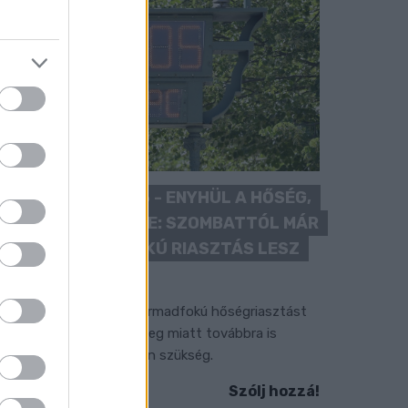
KÁNIKULA 2026 - ENYHÜL A HŐSÉG,
DE MÉG NINCS VÉGE: SZOMBATTÓL MÁR
“CSAK” MÁSODFOKÚ RIASZTÁS LESZ
ÉRVÉNYBEN
 július vége óta tartó harmadfokú hőségriasztást
érséklik, de a tartós meleg miatt továbbra is
okozott óvatosságra van szükség.
Szólj hozzá!