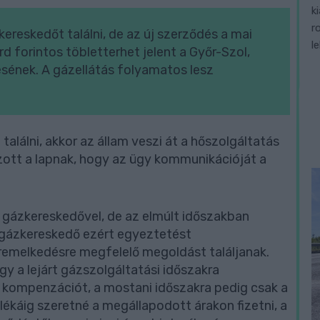
k
r
kereskedőt találni, de az új szerződés a mai
l
árd forintos töbletterhet jelent a Győr-Szol,
ésének. A gázellátás folyamatos lesz
alálni, akkor az állam veszi át a hőszolgáltatás
zott a lapnak, hogy az ügy kommunikációját a
 gázkereskedővel, de az elmúlt időszakban
A gázkereskedő ezért egyeztetést
remelkedésre megfelelő megoldást találjanak.
 a lejárt gázszolgáltatási időszakra
l kompenzációt, a mostani időszakra pedig csak a
ékáig szeretné a megállapodott árakon fizetni, a