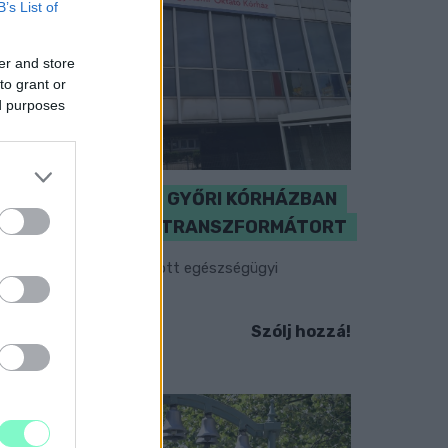
B’s List of
er and store
to grant or
ed purposes
KICSERÉLTÉK A GYŐRI KÓRHÁZBAN
MEGHIBÁSODOTT TRANSZFORMÁTORT
egkezdték az elhalasztott egészségügyi
llátásokat.
Szólj hozzá!