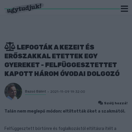
LEFOGTÁK A KEZEIT ÉS
ERŐSZAKKAL ETETTEK EGY
GYEREKET - FELFÜGGESZTETTET
KAPOTT HÁROM ÓVODAI DOLGOZÓ
Bazsó Bálint
2021-11-09 19:32:00
Szólj hozzá!
Talán nem meglepő módon: eltiltották őket a szakmától.
Felfüggesztett börtönre és foglalkozástól eltiltásra ítélt a