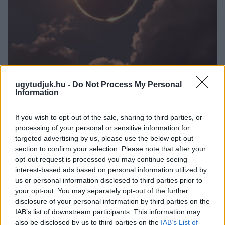
ugytudjuk.hu -
Do Not Process My Personal
CSILLAGOK, HULLÓCSILLAGOK ÉS
Information
NAPFOGYATKOZÁS: KÜLÖNLEGES CSILLAGÁSZATI
PROGRAMOK JÖNNEK GYŐRBEN ÉS NYÚLON
If you wish to opt-out of the sale, sharing to third parties, or
Három estén is az égbolt kerül a középpontba: távcsöves
processing of your personal or sensitive information for
megfigyelések, zenés installációk és lézeres csillagtúrák mellett
targeted advertising by us, please use the below opt-out
section to confirm your selection. Please note that after your
augusztus 12-én egy látványos részleges napfogyatkozást is
opt-out request is processed you may continue seeing
megfigyelhetnek az érdeklődők.
interest-based ads based on personal information utilized by
Szólj hozzá!
us or personal information disclosed to third parties prior to
your opt-out. You may separately opt-out of the further
disclosure of your personal information by third parties on the
IAB’s list of downstream participants. This information may
also be disclosed by us to third parties on the
IAB’s List of