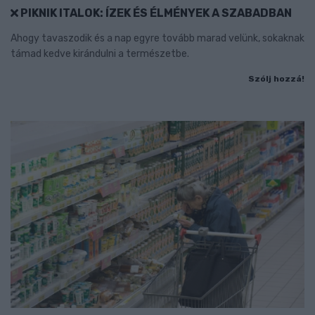
PIKNIK ITALOK: ÍZEK ÉS ÉLMÉNYEK A SZABADBAN
Ahogy tavaszodik és a nap egyre tovább marad velünk, sokaknak
támad kedve kirándulni a természetbe.
Szólj hozzá!