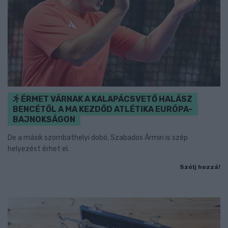
ÉRMET VÁRNAK A KALAPÁCSVETŐ HALÁSZ
BENCÉTŐL A MA KEZDŐD ATLÉTIKA EURÓPA-
BAJNOKSÁGON
De a másik szombathelyi dobó, Szabados Ármin is szép
helyezést érhet el.
Szólj hozzá!