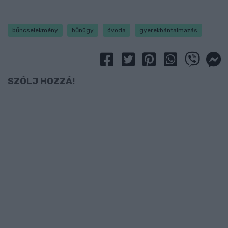
bűncselekmény
bűnügy
óvoda
gyerekbántalmazás
SZÓLJ HOZZÁ!