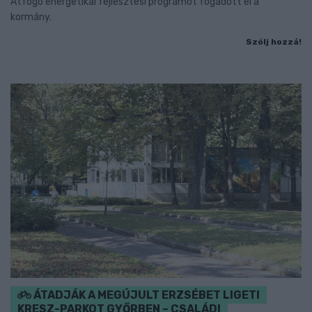
Átfogó energetikai fejlesztési programot fogadott el a
kormány.
Szólj hozzá!
ÁTADJÁK A MEGÚJULT ERZSÉBET LIGETI
KRESZ-PARKOT GYŐRBEN – CSALÁDI