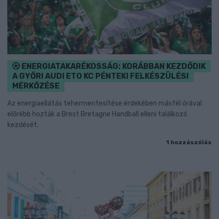
ENERGIATAKARÉKOSSÁG: KORÁBBAN KEZDŐDIK
A GYŐRI AUDI ETO KC PÉNTEKI FELKÉSZÜLÉSI
MÉRKŐZÉSE
Az energiaellátás tehermentesítése érdekében másfél órával
előrébb hozták a Brest Bretagne Handball elleni találkozó
kezdését.
1 hozzászólás