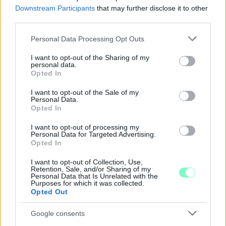
Downstream Participants
that may further disclose it to other
third parties.
Please note that this website/app uses one or more Google
Personal Data Processing Opt Outs
services and may gather and store information including but
not limited to your visit or usage behaviour. You may click to
I want to opt-out of the Sharing of my
personal data.
grant or deny consent to Google and its third-party tags to
Opted In
use your data for below specified purposes in below Google
consent section.
I want to opt-out of the Sale of my
Personal Data.
Opted In
I want to opt-out of processing my
Personal Data for Targeted Advertising.
IGAZI RITKASÁG: KILENC NAPPAL KORÁBBAN
Opted In
NYITJÁK MEG A FELÚJÍTÁS ALATT ÁLLÓ HECSEI ÚTI
FELÜLJÁRÓT
I want to opt-out of Collection, Use,
Retention, Sale, and/or Sharing of my
Hétfőn hajnali négy órától ismét minden közlekedő használhatja
Personal Data that Is Unrelated with the
Purposes for which it was collected.
az átkelőt, az autóbuszok is visszatérnek eredeti útvonalukra.
Opted Out
Szólj hozzá!
Google consents