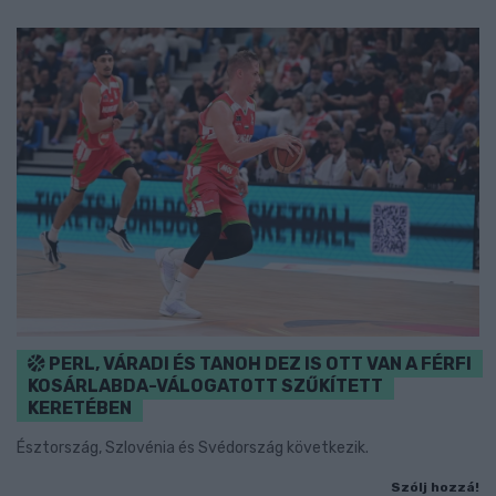
PERL, VÁRADI ÉS TANOH DEZ IS OTT VAN A FÉRFI
KOSÁRLABDA-VÁLOGATOTT SZŰKÍTETT
KERETÉBEN
Észtország, Szlovénia és Svédország következik.
Szólj hozzá!