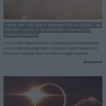
NEM VÁRT HELYEN IS OKOZHAT PROBLÉMÁKAT AZ
EXTRÉM HŐSÉG: A TALAJKÖZELI ÓZON AZ ÚJ
VESZÉLYFORRÁS
A forró, napos időjárás kedvez a talajközeli ózon kialakulásának,
amely irritálhatja a légutakat, ronthatja a tüdő működését és
különösen veszélyes lehet a krónikus betegek számára.
Szólj hozzá!