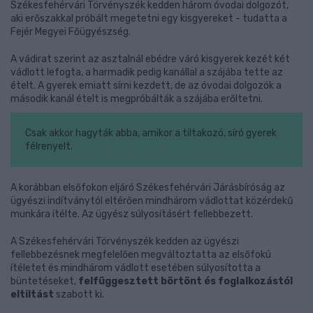
Székesfehérvári Törvényszék kedden három óvodai dolgozót,
aki erőszakkal próbált megetetni egy kisgyereket - tudatta a
Fejér Megyei Főügyészség.
A vádirat szerint az asztalnál ebédre váró kisgyerek kezét két
vádlott lefogta, a harmadik pedig kanállal a szájába tette az
ételt. A gyerek emiatt sírni kezdett, de az óvodai dolgozók a
második kanál ételt is megpróbálták a szájába erőltetni.
Csak akkor hagyták abba, amikor a tiltakozó, síró gyerek
félrenyelt.
A korábban elsőfokon eljáró Székesfehérvári Járásbíróság az
ügyészi indítványtól eltérően mindhárom vádlottat közérdekű
munkára ítélte. Az ügyész súlyosításért fellebbezett.
A Székesfehérvári Törvényszék kedden az ügyészi
fellebbezésnek megfelelően megváltoztatta az elsőfokú
ítéletet és mindhárom vádlott esetében súlyosította a
büntetéseket,
felfüggesztett börtönt és foglalkozástól
eltiltást
szabott ki.