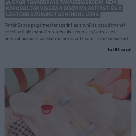
GYŐR TOVÁBBRA IS TAKARÉKOSKODIK: NEM
KAPCSOLJÁK VISSZA A DÍSZKIVILÁGÍTÁST, ÉS A
LEGTÖBB SZÖKŐKÚT SEM INDUL ÚJRA
Pintér Bence polgármester szerint az enyhülés csak átmeneti,
ezért az újabb hőhullámra készülve fenntartják a víz- és
energiahasználat csökkentésére hozott városi intézkedéseket.
Szólj hozzá!