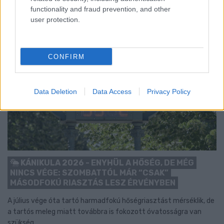
functionality and fraud prevention, and other
user protection.
CONFIRM
Data Deletion
Data Access
Privacy Policy
KÁNIKULA 2026 - ENYHÜL A HŐSÉG, DE MÉG
NINCS VÉGE: SZOMBATTÓL MÁR “CSAK”
MÁSODFOKÚ RIASZTÁS LESZ ÉRVÉNYBEN
A július vége óta tartó harmadfokú hőségriasztást mérséklik, de
a tartós meleg miatt továbbra is fokozott óvatosságra van
szükség.