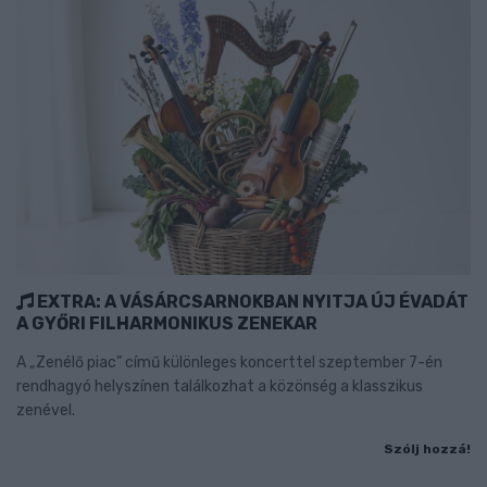
EXTRA: A VÁSÁRCSARNOKBAN NYITJA ÚJ ÉVADÁT
A GYŐRI FILHARMONIKUS ZENEKAR
A „Zenélő piac” című különleges koncerttel szeptember 7-én
rendhagyó helyszínen találkozhat a közönség a klasszikus
zenével.
Szólj hozzá!