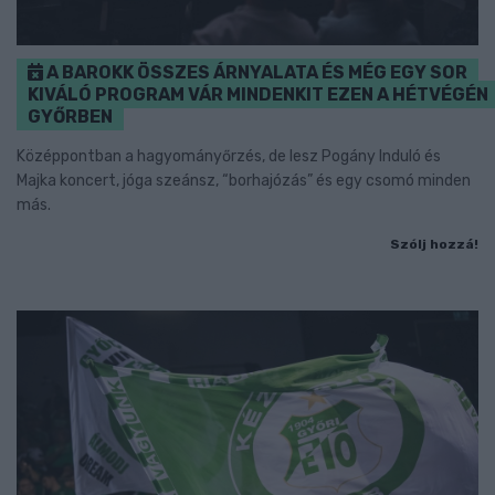
A BAROKK ÖSSZES ÁRNYALATA ÉS MÉG EGY SOR
KIVÁLÓ PROGRAM VÁR MINDENKIT EZEN A HÉTVÉGÉN
GYŐRBEN
Középpontban a hagyományőrzés, de lesz Pogány Induló és
Majka koncert, jóga szeánsz, “borhajózás” és egy csomó minden
más.
Szólj hozzá!