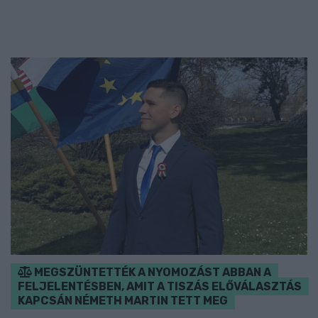
MEGSZÜNTETTÉK A NYOMOZÁST ABBAN A
FELJELENTÉSBEN, AMIT A TISZÁS ELŐVÁLASZTÁS
KAPCSÁN NÉMETH MARTIN TETT MEG