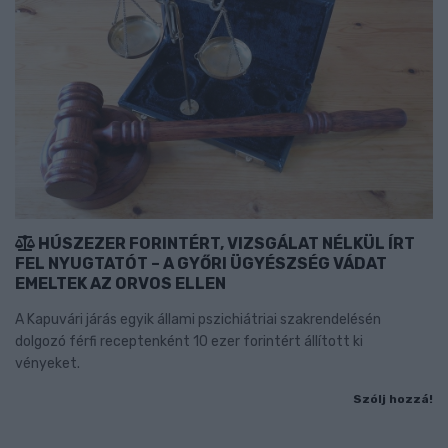
HÚSZEZER FORINTÉRT, VIZSGÁLAT NÉLKÜL ÍRT
FEL NYUGTATÓT – A GYŐRI ÜGYÉSZSÉG VÁDAT
EMELTEK AZ ORVOS ELLEN
A Kapuvári járás egyik állami pszichiátriai szakrendelésén
dolgozó férfi receptenként 10 ezer forintért állított ki
vényeket.
Szólj hozzá!