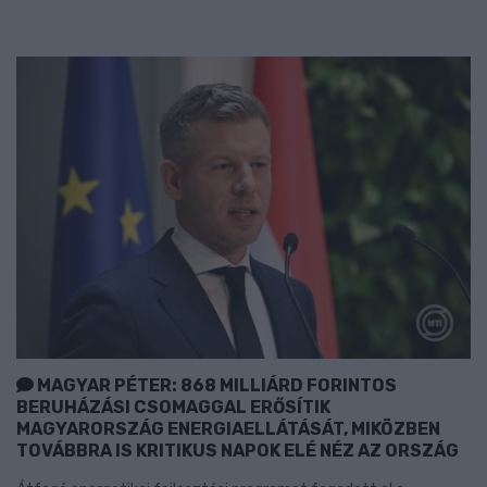
MAGYAR PÉTER: 868 MILLIÁRD FORINTOS
BERUHÁZÁSI CSOMAGGAL ERŐSÍTIK
MAGYARORSZÁG ENERGIAELLÁTÁSÁT, MIKÖZBEN
TOVÁBBRA IS KRITIKUS NAPOK ELÉ NÉZ AZ ORSZÁG