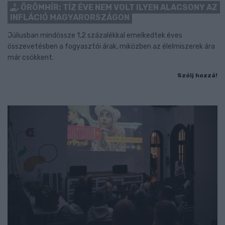
ÖRÖMHÍR: TÍZ ÉVE NEM VOLT ILYEN ALACSONY AZ
INFLÁCIÓ MAGYARORSZÁGON
Júliusban mindössze 1,2 százalékkal emelkedtek éves
összevetésben a fogyasztói árak, miközben az élelmiszerek ára
már csökkent.
Szólj hozzá!