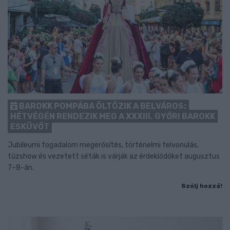
BAROKK POMPÁBA ÖLTÖZIK A BELVÁROS:
HÉTVÉGÉN RENDEZIK MEG A XXXIII. GYŐRI BAROKK
ESKÜVŐT
Jubileumi fogadalom megerősítés, történelmi felvonulás,
tűzshow és vezetett séták is várják az érdeklődőket augusztus
7–8-án.
Szólj hozzá!