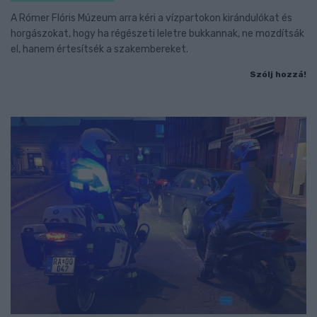
A Rómer Flóris Múzeum arra kéri a vízpartokon kirándulókat és
horgászokat, hogy ha régészeti leletre bukkannak, ne mozdítsák
el, hanem értesítsék a szakembereket.
Szólj hozzá!