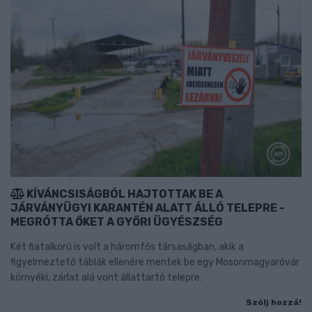
KÍVÁNCSISÁGBÓL HAJTOTTAK BE A
JÁRVÁNYÜGYI KARANTÉN ALATT ÁLLÓ TELEPRE -
MEGRÓTTA ŐKET A GYŐRI ÜGYÉSZSÉG
Két fiatalkorú is volt a háromfős társaságban, akik a
figyelmeztető táblák ellenére mentek be egy Mosonmagyaróvár
környéki, zárlat alá vont állattartó telepre.
Szólj hozzá!