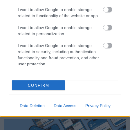
I want to allow Google to enable storage
related to functionality of the website or app.
I want to allow Google to enable storage
related to personalization.
KÁNIKULA-AKTUÁL: MEGHOSSZABBÍTOTTÁK A
I want to allow Google to enable storage
HŐSÉGRIASZTÁST, A KÖVETKEZŐ 48 ÓRA LEHET A
related to security, including authentication
LEGKRITIKUSABB AZ ENERGIAELLÁTÁS
functionality and fraud prevention, and other
SZEMPONTJÁBÓL, DE AZ UTOLSÓ PAKSI TURBINA
user protection.
EGYELŐRE KITART
A Védelmi Munkacsoport szerint egyelőre stabil az ország
villamosenergia-rendszere, de továbbra is takarékosságra kérik
CONFIRM
a lakosságot és a nagyfogyasztókat.
Szólj hozzá!
Data Deletion
Data Access
Privacy Policy