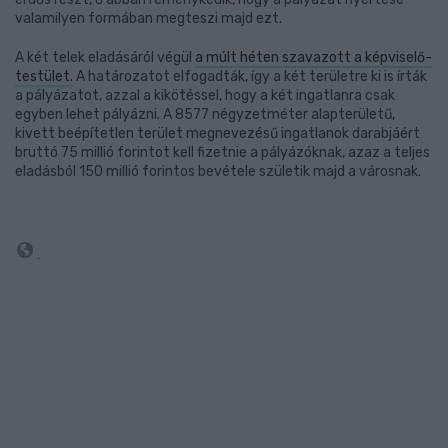
valamilyen formában megteszi majd ezt.
A két telek eladásáról végül
a múlt héten szavazott a képviselő-
testület.
A határozatot elfogadták, így a két területre ki is írták
a pályázatot, azzal a kikötéssel, hogy a két ingatlanra csak
egyben lehet pályázni. A 8577 négyzetméter alapterületű,
kivett beépítetlen terület megnevezésű ingatlanok darabjáért
bruttó 75 millió forintot kell fizetnie a pályázóknak, azaz a teljes
eladásból 150 millió forintos bevétele születik majd a városnak.