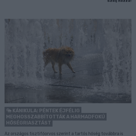
Szólj hozzá!
KÁNIKULA: PÉNTEK ÉJFÉLIG
MEGHOSSZABBÍTOTTÁK A HARMADFOKÚ
HŐSÉGRIASZTÁST
Az országos tisztifőorvos szerint a tartós hőség továbbra is