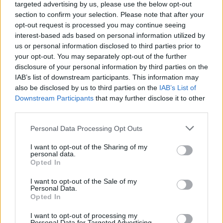
targeted advertising by us, please use the below opt-out
section to confirm your selection. Please note that after your
opt-out request is processed you may continue seeing
interest-based ads based on personal information utilized by
LAKOSSÁGI FÓRUMON MUTATJÁK BE A
us or personal information disclosed to third parties prior to
GYŐRSZENTIVÁNI KÖR TÉR FELÚJÍTÁSÁNAK
your opt-out. You may separately opt-out of the further
TERVEIT
disclosure of your personal information by third parties on the
Augusztus 6-án a beruházás ütemezéséről és az új kerékpárút
IAB’s list of downstream participants. This information may
építéséről is tájékoztatják az érdeklődőket.
also be disclosed by us to third parties on the
IAB’s List of
Downstream Participants
that may further disclose it to other
Szólj hozzá!
third parties.
Please note that this website/app uses one or more Google
Personal Data Processing Opt Outs
services and may gather and store information including but
not limited to your visit or usage behaviour. You may click to
I want to opt-out of the Sharing of my
personal data.
grant or deny consent to Google and its third-party tags to
Opted In
use your data for below specified purposes in below Google
consent section.
I want to opt-out of the Sale of my
Personal Data.
Opted In
I want to opt-out of processing my
Personal Data for Targeted Advertising.