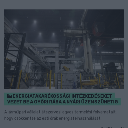
ENERGIATAKARÉKOSSÁGI INTÉZKEDÉSEKET
VEZET BE A GYŐRI RÁBA A NYÁRI ÜZEMSZÜNETIG
A járműipari vállalat átszervezi egyes termelési folyamatait,
hogy csökkentse az esti órák energiafelhasználását.