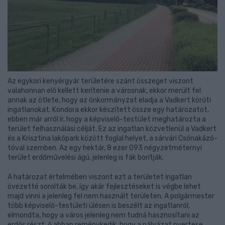
Az egykori kenyérgyár területére szánt összeget viszont
valahonnan elő kellett kerítenie a városnak, ekkor merült fel
annak az ötlete, hogy az önkormányzat eladja a Vadkert körúti
ingatlanokat. Kondora ekkor készített össze egy határozatot,
ebben már arról ír, hogy a képviselő-testület meghatározta a
terület felhasználási célját. Ez az ingatlan közvetlenül a Vadkert
és a Krisztina lakópark között foglal helyet, a sárvári Csónakázó-
tóval szemben. Az egy hektár, 8 ezer 093 négyzetméternyi
terület erdőművelési ágú, jelenleg is fák borítják.
A határozat értelmében viszont ezt a területet ingatlan
övezetté sorolták be, így akár fejlesztéseket is végbe lehet
majd vinni a jelenleg fel nem használt területen. A polgármester
több képviselő-testületi ülésen is beszélt az ingatlanról,
elmondta, hogy a város jelenleg nem tudná hasznosítani az
erdős részt, ő abban reménykedik, hogy a pályázat nyertese