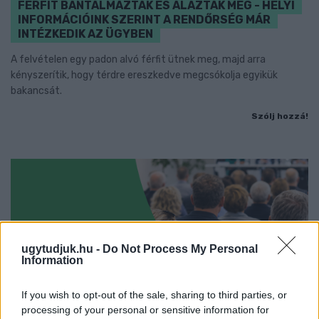
FÉRFIT BÁNTALMAZTAK ÉS ALÁZTAK MEG - HELYI
INFORMÁCIÓINK SZERINT A RENDŐRSÉG MÁR
INTÉZKEDIK AZ ÜGYBEN
A felvételen egy padon alvó férfit ütnek meg, majd arra
kényszerítik, hogy térdre ereszkedve megcsókolja egyikük
bakancsát.
Szólj hozzá!
ugytudjuk.hu -
Do Not Process My Personal
Information
If you wish to opt-out of the sale, sharing to third parties, or
processing of your personal or sensitive information for