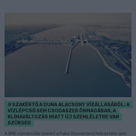
SZAKÉRTŐ A DUNA ALACSONY VÍZÁLLÁSÁRÓL: A
VÍZLÉPCSŐ SEM CSODASZER ÖNMAGÁBAN, A
KLÍMAVÁLTOZÁS MIATT ÚJ SZEMLÉLETRE VAN
SZÜKSÉG
A BME vízmérnöke szerint a Paksi Atomerőmű helyzetére sem