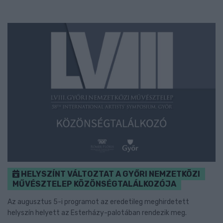
HELYSZÍNT VÁLTOZTAT A GYŐRI NEMZETKÖZI
MŰVÉSZTELEP KÖZÖNSÉGTALÁLKOZÓJA
Az augusztus 5-i programot az eredetileg meghirdetett
helyszín helyett az Esterházy-palotában rendezik meg.