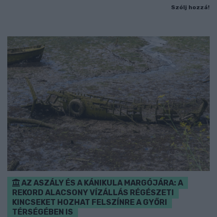
Szólj hozzá!
AZ ASZÁLY ÉS A KÁNIKULA MARGÓJÁRA: A
REKORD ALACSONY VÍZÁLLÁS RÉGÉSZETI
KINCSEKET HOZHAT FELSZÍNRE A GYŐRI
TÉRSÉGÉBEN IS