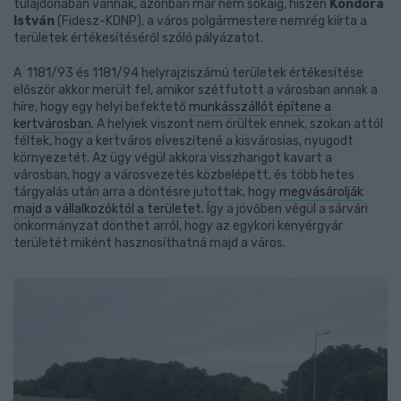
tulajdonában vannak, azonban már nem sokáig, hiszen
Kondora
István
(Fidesz-KDNP), a város polgármestere nemrég kiírta a
területek értékesítéséről szóló pályázatot.
A 1181/93 és 1181/94 helyrajziszámú területek értékesítése
először akkor merült fel, amikor szétfutott a városban annak a
híre, hogy egy helyi befektető
munkásszállót építene a
kertvárosban
. A helyiek viszont nem örültek ennek, szokan attól
féltek, hogy a kertváros elveszítené a kisvárosias, nyugodt
környezetét. Az ügy végül akkora visszhangot kavart a
városban, hogy a városvezetés közbelépett, és több hetes
tárgyalás után arra a döntésre jutottak, hogy
megvásárolják
majd a vállalkozóktól a területet.
Így a jövőben végül a sárvári
önkormányzat dönthet arról, hogy az egykori kenyérgyár
területét miként hasznosíthatná majd a város.