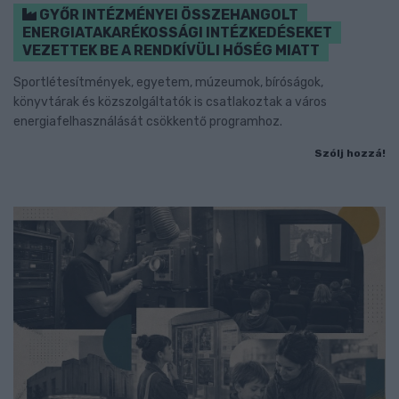
GYŐR INTÉZMÉNYEI ÖSSZEHANGOLT
ENERGIATAKARÉKOSSÁGI INTÉZKEDÉSEKET
VEZETTEK BE A RENDKÍVÜLI HŐSÉG MIATT
Sportlétesítmények, egyetem, múzeumok, bíróságok,
könyvtárak és közszolgáltatók is csatlakoztak a város
energiafelhasználását csökkentő programhoz.
Szólj hozzá!