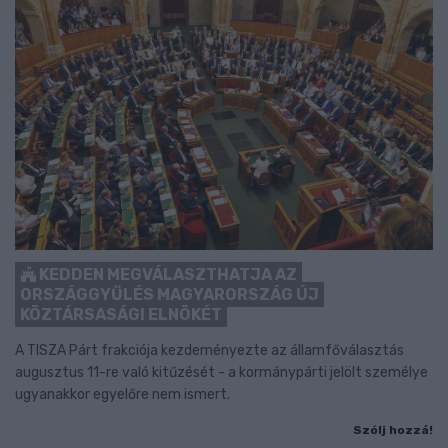
KEDDEN MEGVÁLASZTHATJA AZ
ORSZÁGGYŰLÉS MAGYARORSZÁG ÚJ
KÖZTÁRSASÁGI ELNÖKÉT
A TISZA Párt frakciója kezdeményezte az államfőválasztás
augusztus 11-re való kitűzését - a kormánypárti jelölt személye
ugyanakkor egyelőre nem ismert.
Szólj hozzá!