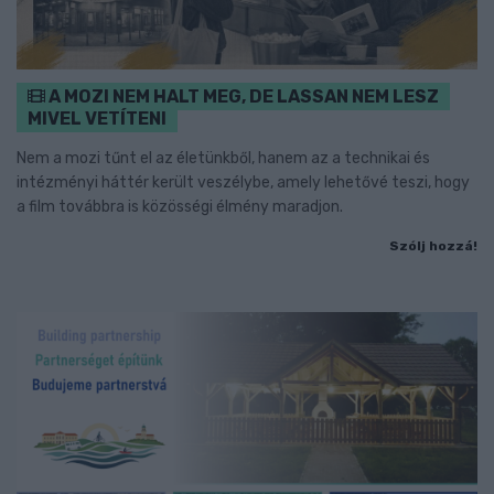
A MOZI NEM HALT MEG, DE LASSAN NEM LESZ
MIVEL VETÍTENI
Nem a mozi tűnt el az életünkből, hanem az a technikai és
intézményi háttér került veszélybe, amely lehetővé teszi, hogy
a film továbbra is közösségi élmény maradjon.
Szólj hozzá!