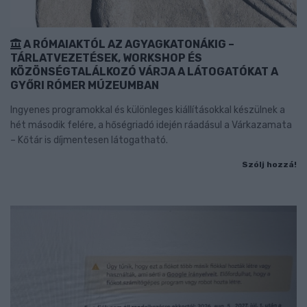
A RÓMAIAKTÓL AZ AGYAGKATONÁKIG –
TÁRLATVEZETÉSEK, WORKSHOP ÉS
KÖZÖNSÉGTALÁLKOZÓ VÁRJA A LÁTOGATÓKAT A
GYŐRI RÓMER MÚZEUMBAN
Ingyenes programokkal és különleges kiállításokkal készülnek a
hét második felére, a hőségriadó idején ráadásul a Várkazamata
– Kőtár is díjmentesen látogatható.
Szólj hozzá!