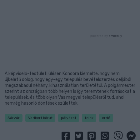
A képviselő-testületi ülésen Kondora kiemelte, hogy nem
újkeletű dolog, hogy egy-egy település bevételszerzés céljából
megszabadul néhány, kihasználatlan területétől. A polgármester
szerint az országban több helyen is így teremtenek forrásokat a
települések, és több olyan Vas megyei településről tud, ahol
nemrég hasonló döntések születtek.
Sárvár
Vadkert körút
pályázat
telek
erdő