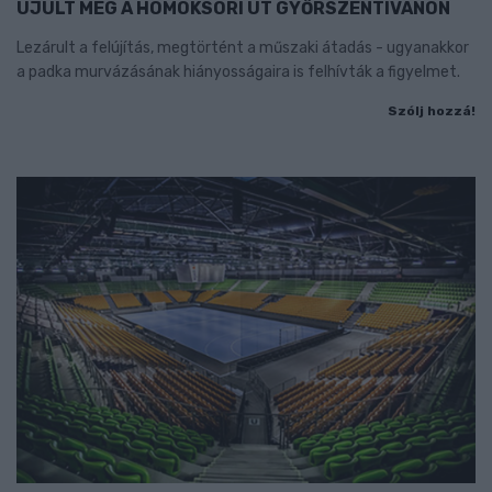
ÚJULT MEG A HOMOKSORI ÚT GYŐRSZENTIVÁNON
Lezárult a felújítás, megtörtént a műszaki átadás - ugyanakkor
a padka murvázásának hiányosságaira is felhívták a figyelmet.
Szólj hozzá!