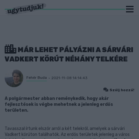
MÁR LEHET PÁLYÁZNI A SÁRVÁRI
VADKERT KÖRÚT NÉHÁNY TELKÉRE
Fehér Buda
2021-11-08 14:14:43
Szólj hozzá!
A polgármester abban reménykedik, hogy akár
fejlesztések is végbe mehetnek a jelenleg erdős
területen.
Tavasszal írtunk elszőr arról a két telekről, amelyek a sárvári
Vadkert körúton találhatók. Az erdős területek jelenleg a város