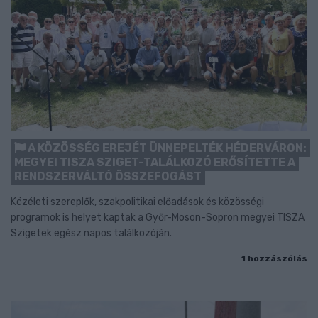
A KÖZÖSSÉG EREJÉT ÜNNEPELTÉK HÉDERVÁRON:
MEGYEI TISZA SZIGET-TALÁLKOZÓ ERŐSÍTETTE A
RENDSZERVÁLTÓ ÖSSZEFOGÁST
Közéleti szereplők, szakpolitikai előadások és közösségi
programok is helyet kaptak a Győr-Moson-Sopron megyei TISZA
Szigetek egész napos találkozóján.
1 hozzászólás