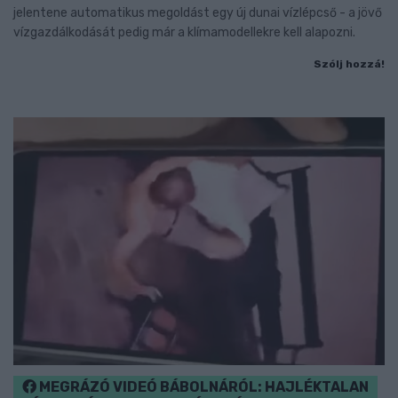
jelentene automatikus megoldást egy új dunai vízlépcső - a jövő
vízgazdálkodását pedig már a klímamodellekre kell alapozni.
Szólj hozzá!
MEGRÁZÓ VIDEÓ BÁBOLNÁRÓL: HAJLÉKTALAN