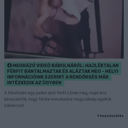
MEGRÁZÓ VIDEÓ BÁBOLNÁRÓL: HAJLÉKTALAN
FÉRFIT BÁNTALMAZTAK ÉS ALÁZTAK MEG - HELYI
INFORMÁCIÓINK SZERINT A RENDŐRSÉG MÁR
INTÉZKEDIK AZ ÜGYBEN
A felvételen egy padon alvó férfit ütnek meg, majd arra
kényszerítik, hogy térdre ereszkedve megcsókolja egyikük
bakancsát.
1 hozzászólás