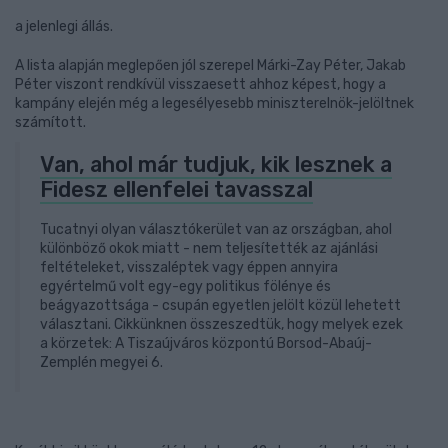
a jelenlegi állás.
A lista alapján meglepően jól szerepel Márki-Zay Péter, Jakab
Péter viszont rendkívül visszaesett ahhoz képest, hogy a
kampány elején még a legesélyesebb miniszterelnök-jelöltnek
számított.
Van, ahol már tudjuk, kik lesznek a
Fidesz ellenfelei tavasszal
Tucatnyi olyan választókerület van az országban, ahol
különböző okok miatt - nem teljesítették az ajánlási
feltételeket, visszaléptek vagy éppen annyira
egyértelmű volt egy-egy politikus fölénye és
beágyazottsága - csupán egyetlen jelölt közül lehetett
választani. Cikkünknen összeszedtük, hogy melyek ezek
a körzetek: A Tiszaújváros központú Borsod-Abaúj-
Zemplén megyei 6.