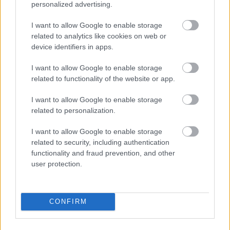
personalized advertising.
I want to allow Google to enable storage
related to analytics like cookies on web or
device identifiers in apps.
I want to allow Google to enable storage
related to functionality of the website or app.
I want to allow Google to enable storage
related to personalization.
MAGYAR PÉTER: 868 MILLIÁRD FORINTOS
I want to allow Google to enable storage
BERUHÁZÁSI CSOMAGGAL ERŐSÍTIK
related to security, including authentication
MAGYARORSZÁG ENERGIAELLÁTÁSÁT, MIKÖZBEN
functionality and fraud prevention, and other
TOVÁBBRA IS KRITIKUS NAPOK ELÉ NÉZ AZ ORSZÁG
user protection.
Átfogó energetikai fejlesztési programot fogadott el a
kormány.
CONFIRM
Szólj hozzá!