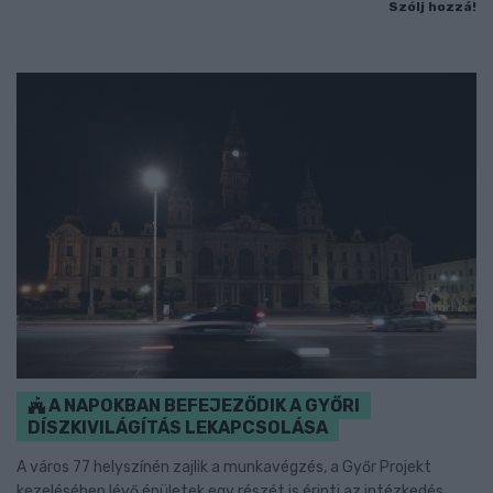
Szólj hozzá!
A NAPOKBAN BEFEJEZŐDIK A GYŐRI
DÍSZKIVILÁGÍTÁS LEKAPCSOLÁSA
A város 77 helyszínén zajlik a munkavégzés, a Győr Projekt
kezelésében lévő épületek egy részét is érinti az intézkedés.