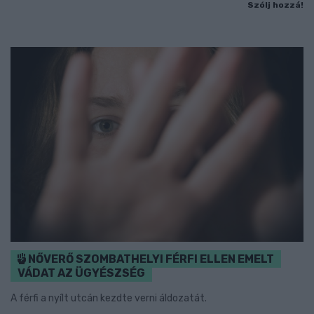
Szólj hozzá!
NŐVERŐ SZOMBATHELYI FÉRFI ELLEN EMELT
VÁDAT AZ ÜGYÉSZSÉG
A férfi a nyílt utcán kezdte verni áldozatát.