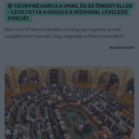
CZUNYINÉ HARCA A GMAIL ÉS AZ ÖNKÉNY ELLEN
- LETILTOTTA A GOOGLE A VÉDVONAL LEVELEZŐ
FIÓKJÁT
Nem vicc! A Fidesz maradéka tényleg egy ingyenes e-mail
szolgáltatást használt, hogy megvédje a Fidesz maradékát.
Szólj hozzá!