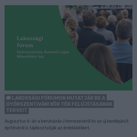
LAKOSSÁGI FÓRUMON MUTATJÁK BE A
GYŐRSZENTIVÁNI KÖR TÉR FELÚJÍTÁSÁNAK
TERVEIT
Augusztus 6-án a beruházás ütemezéséről és az új kerékpárút
építéséről is tájékoztatják az érdeklődőket.