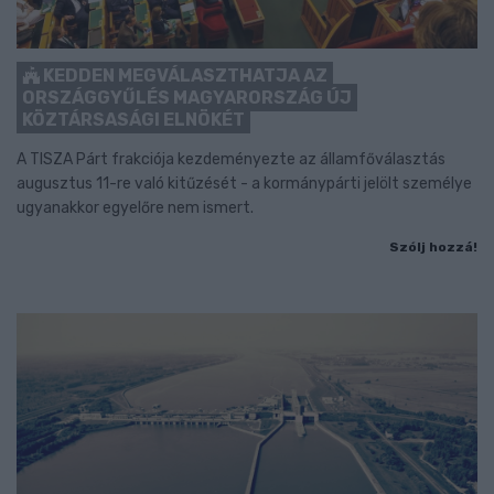
KEDDEN MEGVÁLASZTHATJA AZ
ORSZÁGGYŰLÉS MAGYARORSZÁG ÚJ
KÖZTÁRSASÁGI ELNÖKÉT
A TISZA Párt frakciója kezdeményezte az államfőválasztás
augusztus 11-re való kitűzését - a kormánypárti jelölt személye
ugyanakkor egyelőre nem ismert.
Szólj hozzá!