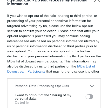
ugytudjuk.hu -
Do Not Process My Personal
Information
If you wish to opt-out of the sale, sharing to third parties, or
processing of your personal or sensitive information for
targeted advertising by us, please use the below opt-out
section to confirm your selection. Please note that after your
opt-out request is processed you may continue seeing
interest-based ads based on personal information utilized by
EXTRA: A VÁSÁRCSARNOKBAN NYITJA ÚJ ÉVADÁT
us or personal information disclosed to third parties prior to
A GYŐRI FILHARMONIKUS ZENEKAR
your opt-out. You may separately opt-out of the further
A „Zenélő piac” című különleges koncerttel szeptember 7-én
disclosure of your personal information by third parties on the
rendhagyó helyszínen találkozhat a közönség a klasszikus
IAB’s list of downstream participants. This information may
also be disclosed by us to third parties on the
IAB’s List of
zenével.
Downstream Participants
that may further disclose it to other
Szólj hozzá!
third parties.
Please note that this website/app uses one or more Google
Personal Data Processing Opt Outs
services and may gather and store information including but
not limited to your visit or usage behaviour. You may click to
I want to opt-out of the Sharing of my
personal data.
grant or deny consent to Google and its third-party tags to
Opted In
use your data for below specified purposes in below Google