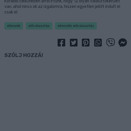
Korábbi cikkünkben arról írtunk, hogy 12 olyan választókerület
van, ahol nincs ok az izgalomra, hiszen egyetlen jelölt indult el
csak el.
ellenzék
előválasztás
ellenzéki előválasztás
SZÓLJ HOZZÁ!