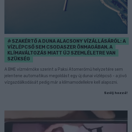
SZAKÉRTŐ A DUNA ALACSONY VÍZÁLLÁSÁRÓL: A
VÍZLÉPCSŐ SEM CSODASZER ÖNMAGÁBAN, A
KLÍMAVÁLTOZÁS MIATT ÚJ SZEMLÉLETRE VAN
SZÜKSÉG
A BME vízmérnöke szerint a Paksi Atomerőmű helyzetére sem
jelentene automatikus megoldást egy új dunai vízlépcső - a jövő
vízgazdálkodását pedig már a klímamodellekre kell alapozni.
Szólj hozzá!