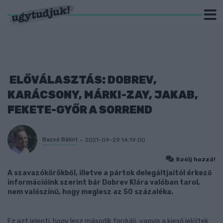
ELŐVÁLASZTÁS: DOBREV,
KARÁCSONY, MÁRKI-ZAY, JAKAB,
FEKETE-GYŐR A SORREND
Bazsó Bálint
2021-09-29 14:19:00
Szólj hozzá!
A szavazókörökből, illetve a pártok delegáltjaitól érkező
információink szerint bár Dobrev Klára valóban tarol,
nem valószínű, hogy meglesz az 50 százaléka.
Ez azt jelenti, hogy lesz második forduló, vagyis a kieső jelöltek