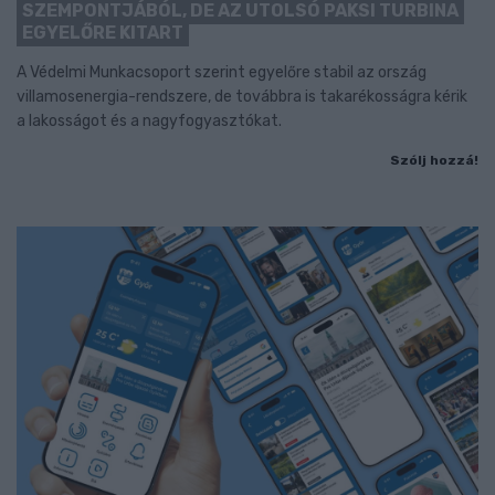
SZEMPONTJÁBÓL, DE AZ UTOLSÓ PAKSI TURBINA
EGYELŐRE KITART
A Védelmi Munkacsoport szerint egyelőre stabil az ország
villamosenergia-rendszere, de továbbra is takarékosságra kérik
a lakosságot és a nagyfogyasztókat.
Szólj hozzá!