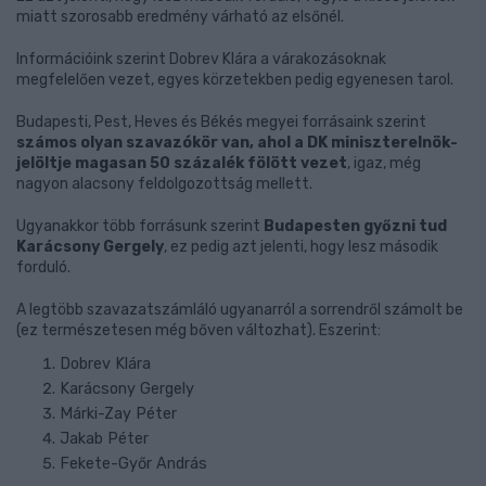
miatt szorosabb eredmény várható az elsőnél.
Információink szerint Dobrev Klára a várakozásoknak
megfelelően vezet, egyes körzetekben pedig egyenesen tarol.
Budapesti, Pest, Heves és Békés megyei forrásaink szerint
számos olyan szavazókör van, ahol a DK miniszterelnök-
jelöltje magasan 50 százalék fölött vezet
, igaz, még
nagyon alacsony feldolgozottság mellett.
Ugyanakkor több forrásunk szerint
Budapesten győzni tud
Karácsony Gergely
, ez pedig azt jelenti, hogy lesz második
forduló.
A legtöbb szavazatszámláló ugyanarról a sorrendről számolt be
(ez természetesen még bőven változhat). Eszerint:
Dobrev Klára
Karácsony Gergely
Márki-Zay Péter
Jakab Péter
Fekete-Győr András