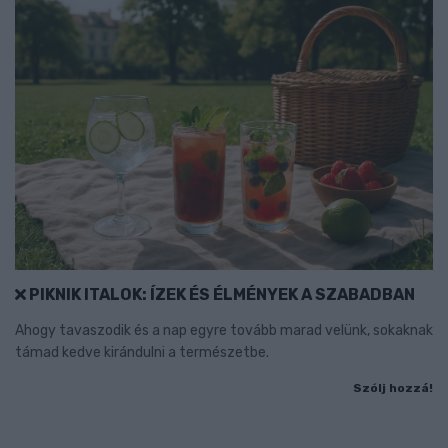
PIKNIK ITALOK: ÍZEK ÉS ÉLMÉNYEK A SZABADBAN
Ahogy tavaszodik és a nap egyre tovább marad velünk, sokaknak
támad kedve kirándulni a természetbe.
Szólj hozzá!