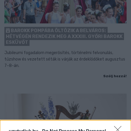
BAROKK POMPÁBA ÖLTÖZIK A BELVÁROS:
HÉTVÉGÉN RENDEZIK MEG A XXXIII. GYŐRI BAROKK
ESKÜVŐT
Jubileumi fogadalom megerősítés, történelmi felvonulás,
tűzshow és vezetett séták is várják az érdeklődőket augusztus
7–8-án.
Szólj hozzá!