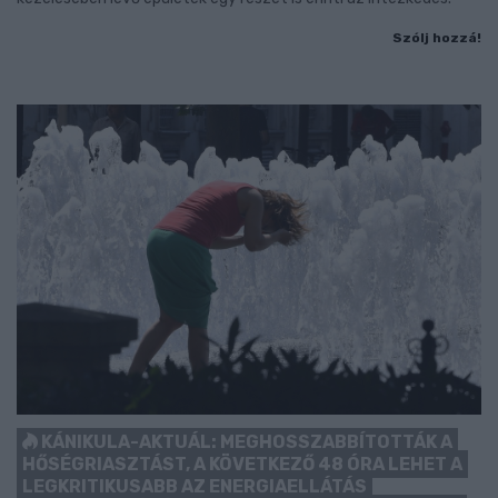
Szólj hozzá!
KÁNIKULA-AKTUÁL: MEGHOSSZABBÍTOTTÁK A
HŐSÉGRIASZTÁST, A KÖVETKEZŐ 48 ÓRA LEHET A
LEGKRITIKUSABB AZ ENERGIAELLÁTÁS