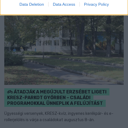
Data Deletion
Data Access
Privacy Policy
ÁTADJÁK A MEGÚJULT ERZSÉBET LIGETI
KRESZ-PARKOT GYŐRBEN – CSALÁDI
PROGRAMOKKAL ÜNNEPLIK A FELÚJÍTÁST
Ügyességi versenyek, KRESZ-kvíz, ingyenes kerékpár- és e-
rollerjelölés is várja a családokat augusztus 8-án.