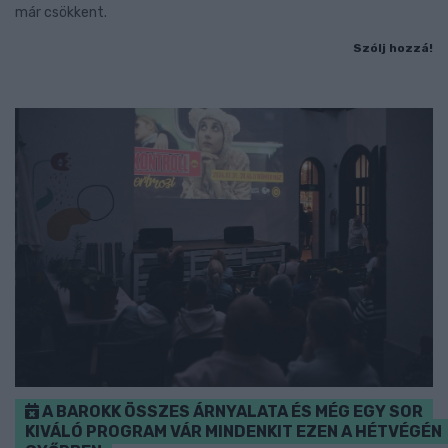
már csökkent.
Szólj hozzá!
A BAROKK ÖSSZES ÁRNYALATA ÉS MÉG EGY SOR
KIVÁLÓ PROGRAM VÁR MINDENKIT EZEN A HÉTVÉGÉN