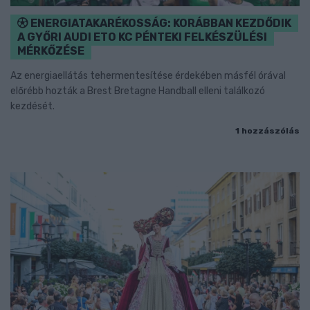
ENERGIATAKARÉKOSSÁG: KORÁBBAN KEZDŐDIK
A GYŐRI AUDI ETO KC PÉNTEKI FELKÉSZÜLÉSI
MÉRKŐZÉSE
Az energiaellátás tehermentesítése érdekében másfél órával
előrébb hozták a Brest Bretagne Handball elleni találkozó
kezdését.
1 hozzászólás