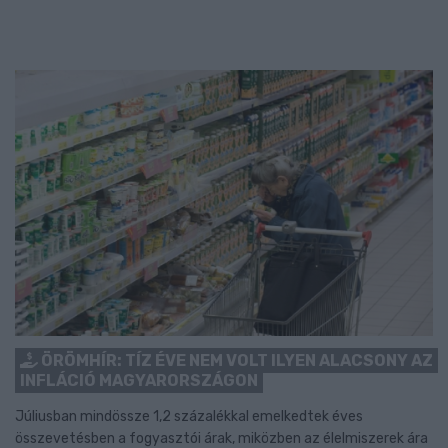
ÖRÖMHÍR: TÍZ ÉVE NEM VOLT ILYEN ALACSONY AZ
INFLÁCIÓ MAGYARORSZÁGON
Júliusban mindössze 1,2 százalékkal emelkedtek éves
összevetésben a fogyasztói árak, miközben az élelmiszerek ára