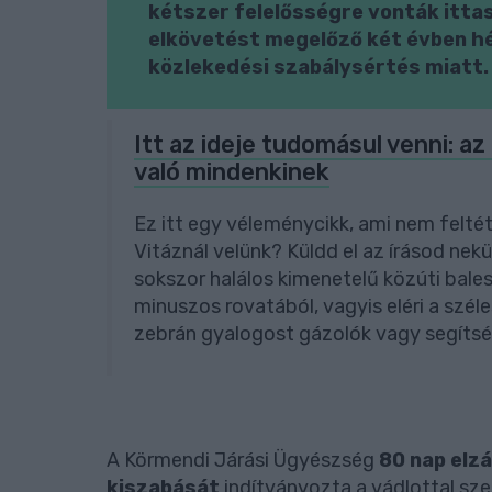
kétszer felelősségre vonták itta
elkövetést megelőző két évben h
közlekedési szabálysértés miatt.
Itt az ideje tudomásul venni: a
való mindenkinek
Ez itt egy véleménycikk, ami nem feltét
Vitáznál velünk? Küldd el az írásod ne
sokszor halálos kimenetelű közúti bales
minuszos rovatából, vagyis eléri a szé
zebrán gyalogost gázolók vagy segítség
A Körmendi Járási Ügyészség
80 nap elzá
kiszabását
indítványozta a vádlottal sz