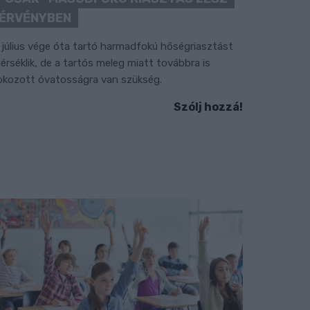
ÉRVÉNYBEN
 július vége óta tartó harmadfokú hőségriasztást
érséklik, de a tartós meleg miatt továbbra is
okozott óvatosságra van szükség.
Szólj hozzá!