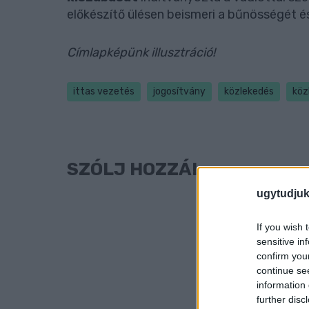
előkészítő ülésen beismeri a bűnösségét é
Címlapképünk illusztráció!
ittas vezetés
jogosítvány
közlekedés
köz
SZÓLJ HOZZÁ!
ugytudjuk
If you wish 
sensitive in
confirm you
continue se
information 
further disc