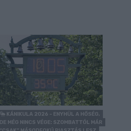
KÁNIKULA 2026 - ENYHÜL A HŐSÉG,
DE MÉG NINCS VÉGE: SZOMBATTÓL MÁR
“CSAK” MÁSODFOKÚ RIASZTÁS LESZ