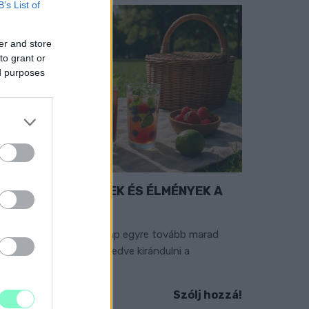
B’s List of
er and store
to grant or
ed purposes
PIKNIK ITALOK: ÍZEK ÉS ÉLMÉNYEK A
SZABADBAN
hogy tavaszodik és a nap egyre tovább marad
elünk, sokaknak támad kedve kirándulni a
ermészetbe.
Szólj hozzá!