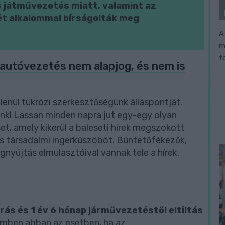
s játművezetés miatt, valamint az
ét alkalommal bírságolták meg
A
m
f
z autóvezetés nem alapjog, és nem is
lenül tükrözi szerkesztőségünk álláspontját.
künk! Lassan minden napra jut egy-egy olyan
et, amely kikerül a baleseti hírek megszokott
les társadalmi ingerküszöböt. Büntetőfékezők,
nyújtás elmulasztóival vannak tele a hírek.
rás és 1 év 6 hónap járművezetéstől eltiltás
emben abban az esetben, ha az