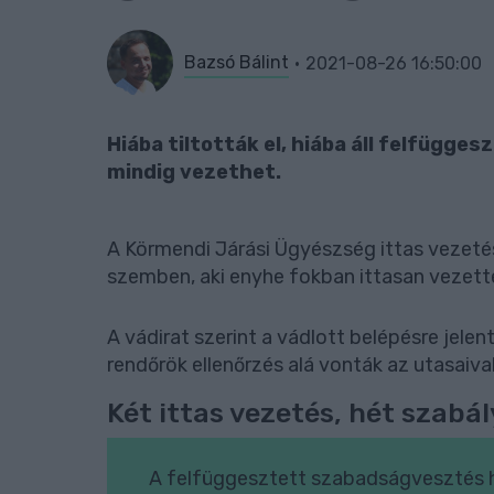
Bazsó Bálint
2021-08-26 16:50:00
Hiába tiltották el, hiába áll felfügg
mindig vezethet.
A Körmendi Járási Ügyészség ittas vezetés
szemben, aki enyhe fokban ittasan vezette
A vádirat szerint a vádlott belépésre jelen
rendőrök ellenőrzés alá vonták az utasaiva
Két ittas vezetés, hét szabá
A felfüggesztett szabadságvesztés ha