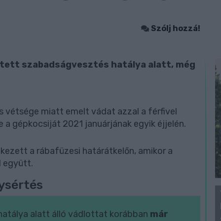
Szólj hozzá!
esztett szabadságvesztés hatálya alatt, még
 vétsége miatt emelt vádat azzal a férfivel
 a gépkocsiját 2021 januárjának egyik éjjelén.
tkezett a rábafüzesi határátkelőn, amikor a
l együtt.
lysértés
tálya alatt álló vádlottat korábban
már