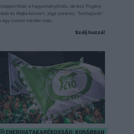
özéppontban a hagyományőrzés, de lesz Pogány
nduló és Majka koncert, jóga szeánsz, “borhajózás”
s egy csomó minden más.
Szólj hozzá!
ENERGIATAKARÉKOSSÁG: KORÁBBAN