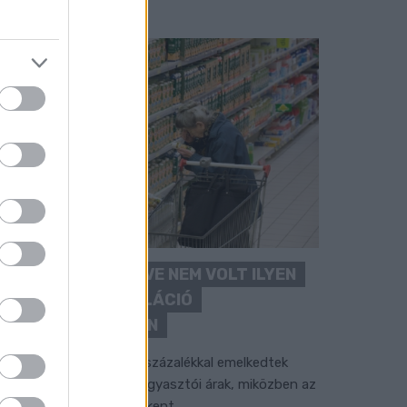
ÖRÖMHÍR: TÍZ ÉVE NEM VOLT ILYEN
ALACSONY AZ INFLÁCIÓ
MAGYARORSZÁGON
úliusban mindössze 1,2 százalékkal emelkedtek
ves összevetésben a fogyasztói árak, miközben az
lelmiszerek ára már csökkent.