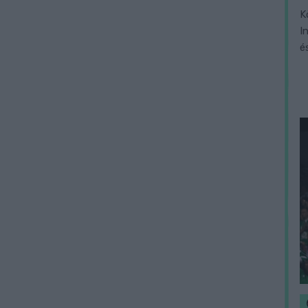
K
I
é