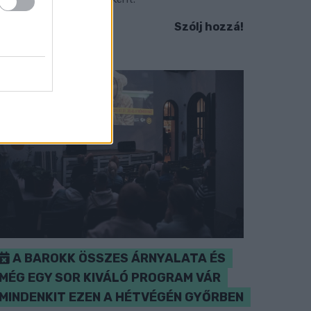
Szólj hozzá!
A BAROKK ÖSSZES ÁRNYALATA ÉS
MÉG EGY SOR KIVÁLÓ PROGRAM VÁR
MINDENKIT EZEN A HÉTVÉGÉN GYŐRBEN