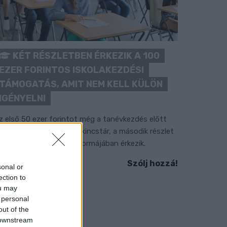
KÉT RÉSZLETBEN ÉRKEZIK A 100
EZER FORINTOS ISKOLAKEZDÉSI
TÁMOGATÁS, AMIT NEM KELL KÜLÖN
IGÉNYELNI
z első 50 ezer forintot még a tanévkezdés előtt
olyósítja a Magyar Államkincstár, a második részlet
ovemberben, utalvány formájában érkezik.
Szólj hozzá!
sonal or
ection to
ou may
 personal
out of the
 downstream