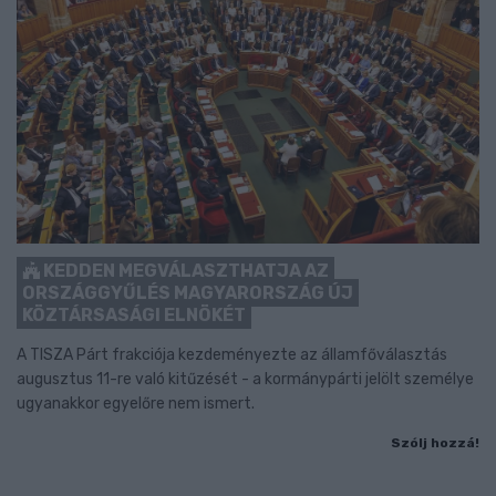
KEDDEN MEGVÁLASZTHATJA AZ
ORSZÁGGYŰLÉS MAGYARORSZÁG ÚJ
KÖZTÁRSASÁGI ELNÖKÉT
A TISZA Párt frakciója kezdeményezte az államfőválasztás
augusztus 11-re való kitűzését - a kormánypárti jelölt személye
ugyanakkor egyelőre nem ismert.
Szólj hozzá!