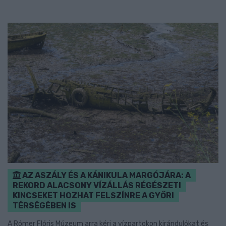
AZ ASZÁLY ÉS A KÁNIKULA MARGÓJÁRA: A
REKORD ALACSONY VÍZÁLLÁS RÉGÉSZETI
KINCSEKET HOZHAT FELSZÍNRE A GYŐRI
TÉRSÉGÉBEN IS
A Rómer Flóris Múzeum arra kéri a vízpartokon kirándulókat és