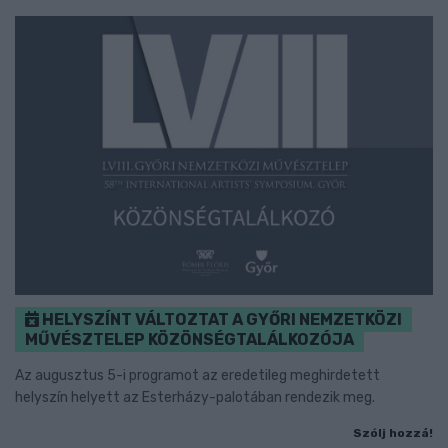
HELYSZÍNT VÁLTOZTAT A GYŐRI NEMZETKÖZI
MŰVÉSZTELEP KÖZÖNSÉGTALÁLKOZÓJA
Az augusztus 5-i programot az eredetileg meghirdetett
helyszín helyett az Esterházy-palotában rendezik meg.
Szólj hozzá!