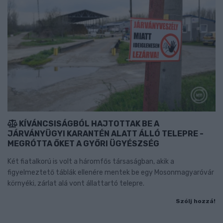
KÍVÁNCSISÁGBÓL HAJTOTTAK BE A
JÁRVÁNYÜGYI KARANTÉN ALATT ÁLLÓ TELEPRE -
MEGRÓTTA ŐKET A GYŐRI ÜGYÉSZSÉG
Két fiatalkorú is volt a háromfős társaságban, akik a
figyelmeztető táblák ellenére mentek be egy Mosonmagyaróvár
környéki, zárlat alá vont állattartó telepre.
Szólj hozzá!