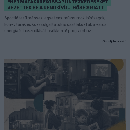
ENERGIATAKARÉKOSSÁGI INTÉZKEDÉSEKET
VEZETTEK BE A RENDKÍVÜLI HŐSÉG MIATT
Sportlétesítmények, egyetem, múzeumok, bíróságok,
könyvtárak és közszolgáltatók is csatlakoztak a város
energiafelhasználását csökkentő programhoz.
Szólj hozzá!