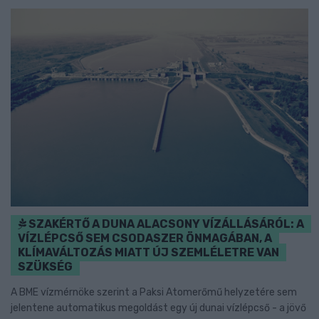
SZAKÉRTŐ A DUNA ALACSONY VÍZÁLLÁSÁRÓL: A
VÍZLÉPCSŐ SEM CSODASZER ÖNMAGÁBAN, A
KLÍMAVÁLTOZÁS MIATT ÚJ SZEMLÉLETRE VAN
SZÜKSÉG
A BME vízmérnöke szerint a Paksi Atomerőmű helyzetére sem
jelentene automatikus megoldást egy új dunai vízlépcső - a jövő