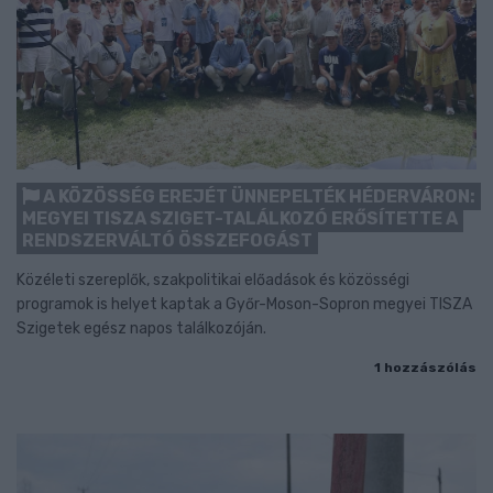
A KÖZÖSSÉG EREJÉT ÜNNEPELTÉK HÉDERVÁRON:
MEGYEI TISZA SZIGET-TALÁLKOZÓ ERŐSÍTETTE A
RENDSZERVÁLTÓ ÖSSZEFOGÁST
Közéleti szereplők, szakpolitikai előadások és közösségi
programok is helyet kaptak a Győr-Moson-Sopron megyei TISZA
Szigetek egész napos találkozóján.
1 hozzászólás