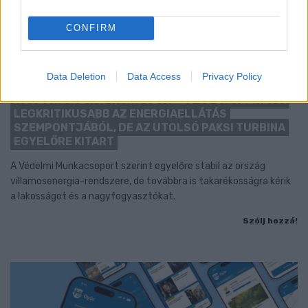
CONFIRM
Data Deletion
Data Access
Privacy Policy
KÁNIKULA-AKTUÁL: MEGHOSSZABBÍTOTTÁK A
HŐSÉGRIASZTÁST, A KÖVETKEZŐ 48 ÓRA LEHET A
LEGKRITIKUSABB AZ ENERGIAELLÁTÁS
SZEMPONTJÁBÓL, DE AZ UTOLSÓ PAKSI TURBINA
EGYELŐRE KITART
A Védelmi Munkacsoport szerint egyelőre stabil az ország
villamosenergia-rendszere, de továbbra is takarékosságra kérik
a lakosságot és a nagyfogyasztókat.
Szólj hozzá!