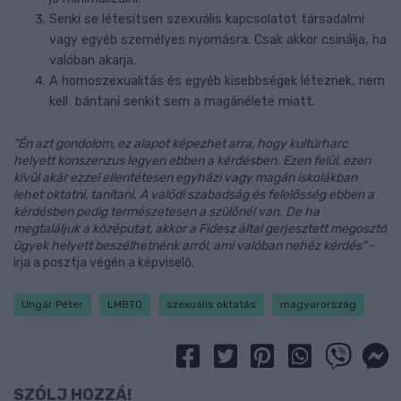
Senki se létesítsen szexuális kapcsolatot társadalmi
vagy egyéb személyes nyomásra. Csak akkor csinálja, ha
valóban akarja.
A homoszexualitás és egyéb kisebbségek léteznek, nem
kell bántani senkit sem a magánélete miatt.
"Én azt gondolom, ez alapot képezhet arra, hogy kultúrharc
helyett konszenzus legyen ebben a kérdésben. Ezen felül, ezen
kívül akár ezzel ellentétesen egyházi vagy magán iskolákban
lehet oktatni, tanítani. A valódi szabadság és felelősség ebben a
kérdésben pedig természetesen a szülőnél van. De ha
megtaláljuk a középutat, akkor a Fidesz által gerjesztett megosztó
ügyek helyett beszélhetnénk arról, ami valóban nehéz kérdés"
-
írja a posztja végén a képviselő.
Ungár Péter
LMBTQ
szexuális oktatás
magyarország
SZÓLJ HOZZÁ!