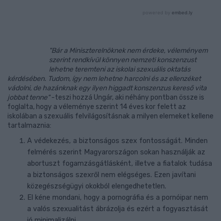
"Bár a Miniszterelnöknek nem érdeke, véleményem
szerint rendkívül könnyen nemzeti konszenzust
lehetne teremteni az iskolai szexuális oktatás
kérdésében. Tudom, így nem lehetne harcolni és az ellenzéket
vádolni, de hazánknak egy ilyen higgadt konszenzus kereső vita
jobbat tenne"
-teszi hozzá Ungár, aki néhány pontban össze is
foglalta, hogy a véleménye szerint 14 éves kor felett az
iskolában a szexuális felvilágosításnak a milyen elemeket kellene
tartalmaznia:
A védekezés, a biztonságos szex fontosságát. Minden
felmérés szerint Magyarországon sokan használják az
abortuszt fogamzásgátlásként, illetve a fiatalok tudása
a biztonságos szexről nem elégséges. Ezen javítani
közegészségügyi okokból elengedhetetlen.
El kéne mondani, hogy a pornográfia és a pornóipar nem
a valós szexualitást ábrázolja és ezért a fogyasztását
jó minimalizálni.