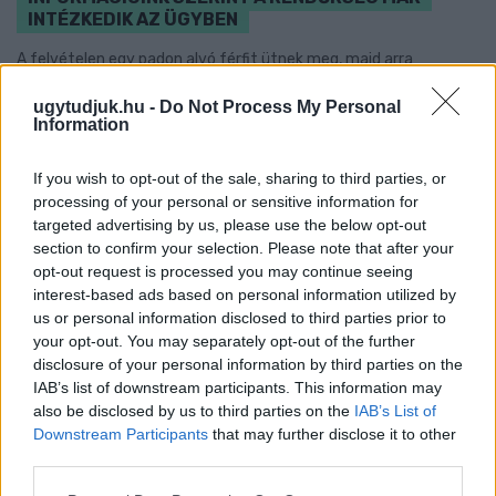
INTÉZKEDIK AZ ÜGYBEN
A felvételen egy padon alvó férfit ütnek meg, majd arra
kényszerítik, hogy térdre ereszkedve megcsókolja egyikük
ugytudjuk.hu -
Do Not Process My Personal
bakancsát.
Information
Szólj hozzá!
If you wish to opt-out of the sale, sharing to third parties, or
processing of your personal or sensitive information for
targeted advertising by us, please use the below opt-out
section to confirm your selection. Please note that after your
opt-out request is processed you may continue seeing
interest-based ads based on personal information utilized by
us or personal information disclosed to third parties prior to
your opt-out. You may separately opt-out of the further
disclosure of your personal information by third parties on the
IAB’s list of downstream participants. This information may
also be disclosed by us to third parties on the
IAB’s List of
Downstream Participants
that may further disclose it to other
third parties.
Please note that this website/app uses one or more Google