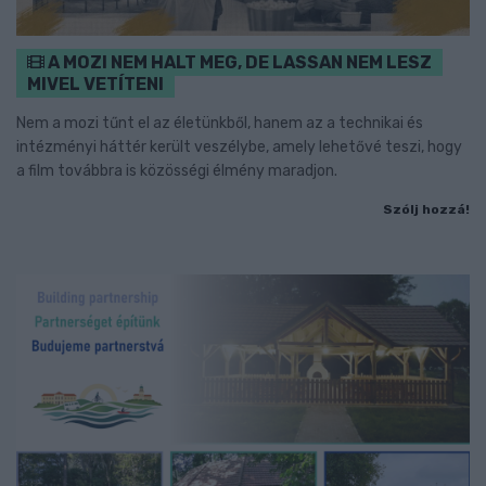
A MOZI NEM HALT MEG, DE LASSAN NEM LESZ
MIVEL VETÍTENI
Nem a mozi tűnt el az életünkből, hanem az a technikai és
intézményi háttér került veszélybe, amely lehetővé teszi, hogy
a film továbbra is közösségi élmény maradjon.
Szólj hozzá!