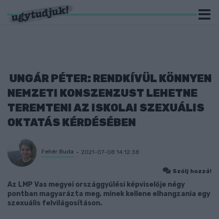
UNGÁR PÉTER: RENDKÍVÜL KÖNNYEN
NEMZETI KONSZENZUST LEHETNE
TEREMTENI AZ ISKOLAI SZEXUÁLIS
OKTATÁS KÉRDÉSÉBEN
Fehér Buda
2021-07-08 14:12:38
Szólj hozzá!
Az LMP Vas megyei országgyűlési képviselője négy
pontban magyarázta meg, minek kellene elhangzania egy
szexuális felvilágosításon.