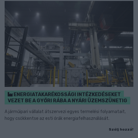
ENERGIATAKARÉKOSSÁGI INTÉZKEDÉSEKET
VEZET BE A GYŐRI RÁBA A NYÁRI ÜZEMSZÜNETIG
A járműipari vállalat átszervezi egyes termelési folyamatait,
hogy csökkentse az esti órák energiafelhasználását.
Szólj hozzá!