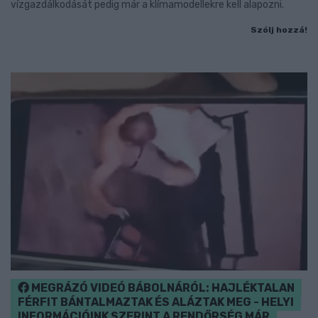
vízgazdálkodását pedig már a klímamodellekre kell alapozni.
Szólj hozzá!
MEGRÁZÓ VIDEÓ BÁBOLNÁRÓL: HAJLÉKTALAN
FÉRFIT BÁNTALMAZTAK ÉS ALÁZTAK MEG - HELYI
INFORMÁCIÓINK SZERINT A RENDŐRSÉG MÁR