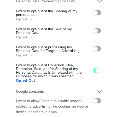
Personal Data Processing Opt Outs
services and may gather and store information including but
not limited to your visit or usage behaviour. You may click to
I want to opt-out of the Sharing of my
LAKOSSÁGI FÓRUMON MUTATJÁK BE A
personal data.
grant or deny consent to Google and its third-party tags to
GYŐRSZENTIVÁNI KÖR TÉR FELÚJÍTÁSÁNAK
Opted In
use your data for below specified purposes in below Google
TERVEIT
consent section.
I want to opt-out of the Sale of my
Augusztus 6-án a beruházás ütemezéséről és az új kerékpárút
Personal Data.
Opted In
építéséről is tájékoztatják az érdeklődőket.
I want to opt-out of processing my
Szólj hozzá!
Personal Data for Targeted Advertising.
Opted In
I want to opt-out of Collection, Use,
Retention, Sale, and/or Sharing of my
Personal Data that Is Unrelated with the
Purposes for which it was collected.
Opted Out
Google consents
I want to allow Google to enable storage
related to advertising like cookies on web or
device identifiers in apps.