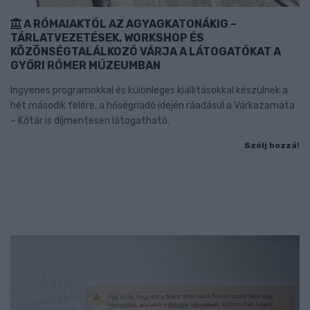
A RÓMAIAKTÓL AZ AGYAGKATONÁKIG –
TÁRLATVEZETÉSEK, WORKSHOP ÉS
KÖZÖNSÉGTALÁLKOZÓ VÁRJA A LÁTOGATÓKAT A
GYŐRI RÓMER MÚZEUMBAN
Ingyenes programokkal és különleges kiállításokkal készülnek a
hét második felére, a hőségriadó idején ráadásul a Várkazamata
– Kőtár is díjmentesen látogatható.
Szólj hozzá!