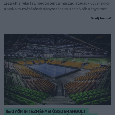
Lezárult a felújítás, megtörtént a műszaki átadás - ugyanakkor
a padka murvázásának hiányosságaira is felhívták a figyelmet.
Szólj hozzá!
GYŐR INTÉZMÉNYEI ÖSSZEHANGOLT