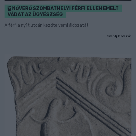
NŐVERŐ SZOMBATHELYI FÉRFI ELLEN EMELT
VÁDAT AZ ÜGYÉSZSÉG
A férfi a nyílt utcán kezdte verni áldozatát.
Szólj hozzá!