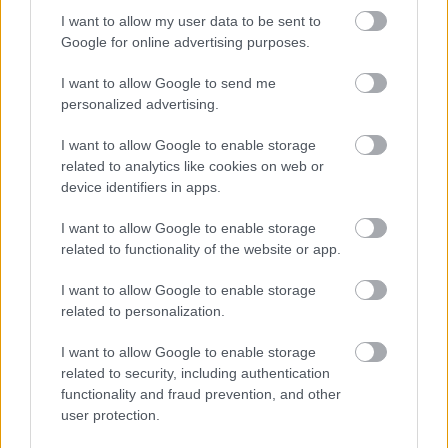
I want to allow my user data to be sent to
Google for online advertising purposes.
I want to allow Google to send me
A NAPOKBAN BEFEJEZŐDIK A GYŐRI
personalized advertising.
DÍSZKIVILÁGÍTÁS LEKAPCSOLÁSA
I want to allow Google to enable storage
A város 77 helyszínén zajlik a munkavégzés, a Győr Projekt
related to analytics like cookies on web or
kezelésében lévő épületek egy részét is érinti az intézkedés.
device identifiers in apps.
Szólj hozzá!
I want to allow Google to enable storage
related to functionality of the website or app.
I want to allow Google to enable storage
related to personalization.
I want to allow Google to enable storage
related to security, including authentication
functionality and fraud prevention, and other
user protection.