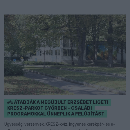
ÁTADJÁK A MEGÚJULT ERZSÉBET LIGETI
KRESZ-PARKOT GYŐRBEN – CSALÁDI
PROGRAMOKKAL ÜNNEPLIK A FELÚJÍTÁST
Ügyességi versenyek, KRESZ-kvíz, ingyenes kerékpár- és e-