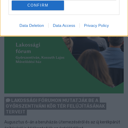
CONFIRM
Data Deletion
Data Access
Privacy Policy
LAKOSSÁGI FÓRUMON MUTATJÁK BE A
GYŐRSZENTIVÁNI KÖR TÉR FELÚJÍTÁSÁNAK
TERVEIT
Augusztus 6-án a beruházás ütemezéséről és az új kerékpárút