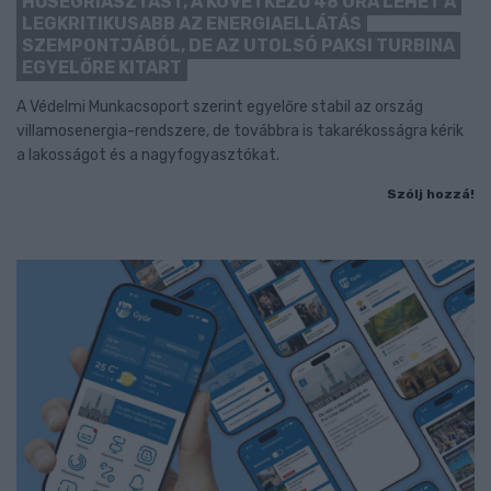
HŐSÉGRIASZTÁST, A KÖVETKEZŐ 48 ÓRA LEHET A
LEGKRITIKUSABB AZ ENERGIAELLÁTÁS
SZEMPONTJÁBÓL, DE AZ UTOLSÓ PAKSI TURBINA
EGYELŐRE KITART
A Védelmi Munkacsoport szerint egyelőre stabil az ország
villamosenergia-rendszere, de továbbra is takarékosságra kérik
a lakosságot és a nagyfogyasztókat.
Szólj hozzá!