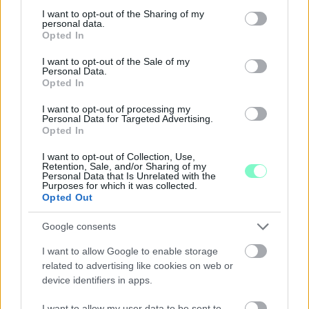
not limited to your visit or usage behaviour. You may click to
I want to opt-out of the Sharing of my
personal data.
grant or deny consent to Google and its third-party tags to
Opted In
use your data for below specified purposes in below Google
consent section.
I want to opt-out of the Sale of my
Personal Data.
Opted In
I want to opt-out of processing my
SZAKÉRTŐ A DUNA ALACSONY VÍZÁLLÁSÁRÓL: A
Personal Data for Targeted Advertising.
Opted In
VÍZLÉPCSŐ SEM CSODASZER ÖNMAGÁBAN, A
KLÍMAVÁLTOZÁS MIATT ÚJ SZEMLÉLETRE VAN
I want to opt-out of Collection, Use,
SZÜKSÉG
Retention, Sale, and/or Sharing of my
Personal Data that Is Unrelated with the
A BME vízmérnöke szerint a Paksi Atomerőmű helyzetére sem
Purposes for which it was collected.
Opted Out
jelentene automatikus megoldást egy új dunai vízlépcső - a jövő
vízgazdálkodását pedig már a klímamodellekre kell alapozni.
Google consents
Szólj hozzá!
I want to allow Google to enable storage
related to advertising like cookies on web or
device identifiers in apps.
I want to allow my user data to be sent to