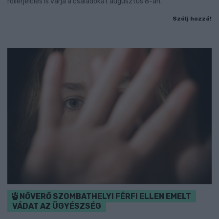
rollerjelölés is várja a családokat augusztus 8-án.
Szólj hozzá!
NŐVERŐ SZOMBATHELYI FÉRFI ELLEN EMELT
VÁDAT AZ ÜGYÉSZSÉG