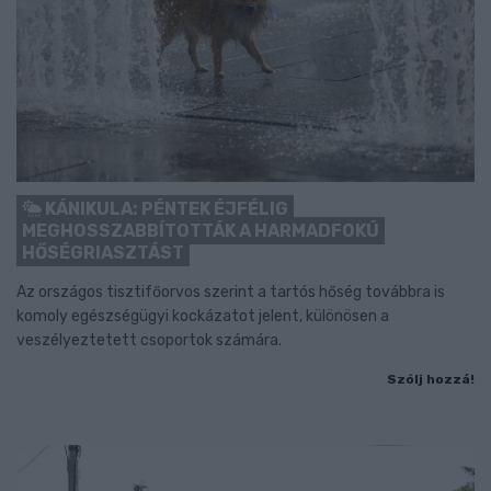
KÁNIKULA: PÉNTEK ÉJFÉLIG
MEGHOSSZABBÍTOTTÁK A HARMADFOKÚ
HŐSÉGRIASZTÁST
Az országos tisztifőorvos szerint a tartós hőség továbbra is
komoly egészségügyi kockázatot jelent, különösen a
veszélyeztetett csoportok számára.
Szólj hozzá!