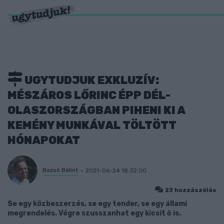
UGYTUDJUK EXKLUZÍV:
MÉSZÁROS LŐRINC ÉPP DÉL-
OLASZORSZÁGBAN PIHENI KI A
KEMÉNY MUNKÁVAL TÖLTÖTT
HÓNAPOKAT
Bazsó Bálint
2021-06-24 18:32:00
23 hozzászólás
Se egy közbeszerzés, se egy tender, se egy állami
megrendelés. Végre szusszanhat egy kicsit ő is.