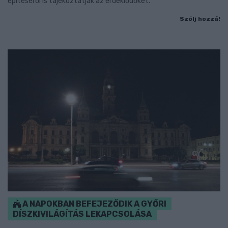
építéséről is tájékoztatják az érdeklődőket.
Szólj hozzá!
A NAPOKBAN BEFEJEZŐDIK A GYŐRI
DÍSZKIVILÁGÍTÁS LEKAPCSOLÁSA