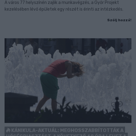
A város 77 helyszínén zajlik a munkavégzés, a Győr Projekt
kezelésében lévő épületek egy részét is érinti az intézkedés.
Szólj hozzá!
KÁNIKULA-AKTUÁL: MEGHOSSZABBÍTOTTÁK A