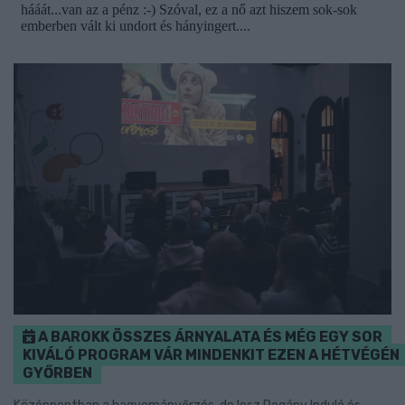
A BAROKK ÖSSZES ÁRNYALATA ÉS MÉG EGY SOR
KIVÁLÓ PROGRAM VÁR MINDENKIT EZEN A HÉTVÉGÉN
GYŐRBEN