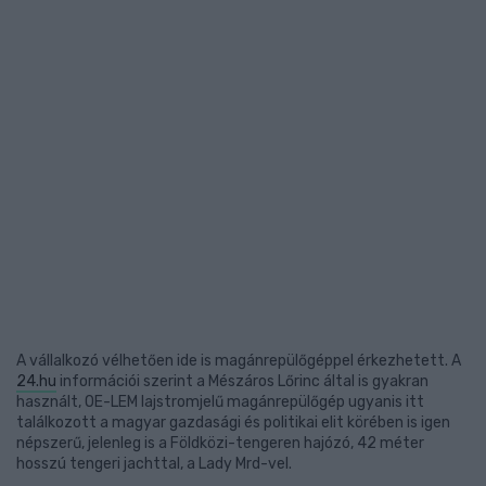
A vállalkozó vélhetően ide is magánrepülőgéppel érkezhetett. A
24.hu
információi szerint a Mészáros Lőrinc által is gyakran
használt, OE-LEM lajstromjelű magánrepülőgép ugyanis itt
találkozott a magyar gazdasági és politikai elit körében is igen
népszerű, jelenleg is a Földközi-tengeren hajózó, 42 méter
hosszú tengeri jachttal, a Lady Mrd-vel.