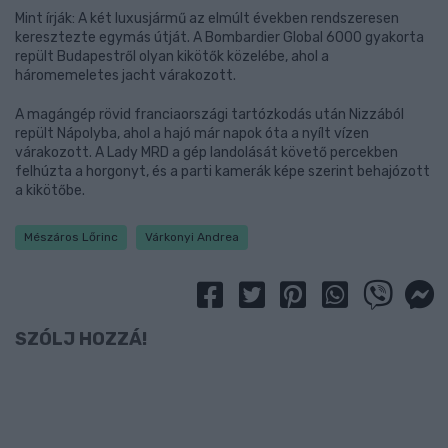
Mint írják: A két luxusjármű az elmúlt években rendszeresen
keresztezte egymás útját. A Bombardier Global 6000 gyakorta
repült Budapestről olyan kikötők közelébe, ahol a
háromemeletes jacht várakozott.
A magángép rövid franciaországi tartózkodás után Nizzából
repült Nápolyba, ahol a hajó már napok óta a nyílt vízen
várakozott. A Lady MRD a gép landolását követő percekben
felhúzta a horgonyt, és a parti kamerák képe szerint behajózott
a kikötőbe.
Mészáros Lőrinc
Várkonyi Andrea
SZÓLJ HOZZÁ!