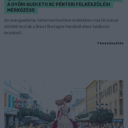
A GYŐRI AUDI ETO KC PÉNTEKI FELKÉSZÜLÉSI
MÉRKŐZÉSE
Az energiaellátás tehermentesítése érdekében másfél órával
előrébb hozták a Brest Bretagne Handball elleni találkozó
kezdését.
1 hozzászólás