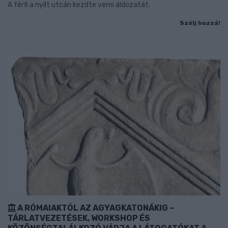
A férfi a nyílt utcán kezdte verni áldozatát.
Szólj hozzá!
A RÓMAIAKTÓL AZ AGYAGKATONÁKIG –
TÁRLATVEZETÉSEK, WORKSHOP ÉS