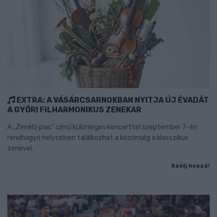
EXTRA: A VÁSÁRCSARNOKBAN NYITJA ÚJ ÉVADÁT
A GYŐRI FILHARMONIKUS ZENEKAR
A „Zenélő piac” című különleges koncerttel szeptember 7-én
rendhagyó helyszínen találkozhat a közönség a klasszikus
zenével.
Szólj hozzá!