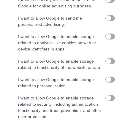
Google for online advertising purposes.
I want to allow Google to send me
personalized advertising.
I want to allow Google to enable storage
related to analytics like cookies on web or
device identifiers in apps.
I want to allow Google to enable storage
related to functionality of the website or app.
MEGRÁZÓ VIDEÓ BÁBOLNÁRÓL: HAJLÉKTALAN
I want to allow Google to enable storage
FÉRFIT BÁNTALMAZTAK ÉS ALÁZTAK MEG - HELYI
related to personalization.
INFORMÁCIÓINK SZERINT A RENDŐRSÉG MÁR
INTÉZKEDIK AZ ÜGYBEN
I want to allow Google to enable storage
related to security, including authentication
A felvételen egy padon alvó férfit ütnek meg, majd arra
functionality and fraud prevention, and other
kényszerítik, hogy térdre ereszkedve megcsókolja egyikük
user protection.
bakancsát.
1 hozzászólás