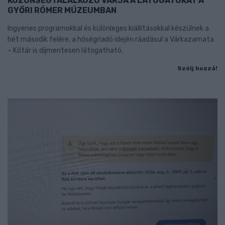
KÖZÖNSÉGTALÁLKOZÓ VÁRJA A LÁTOGATÓKAT A
GYŐRI RÓMER MÚZEUMBAN
Ingyenes programokkal és különleges kiállításokkal készülnek a
hét második felére, a hőségriadó idején ráadásul a Várkazamata
– Kőtár is díjmentesen látogatható.
Szólj hozzá!