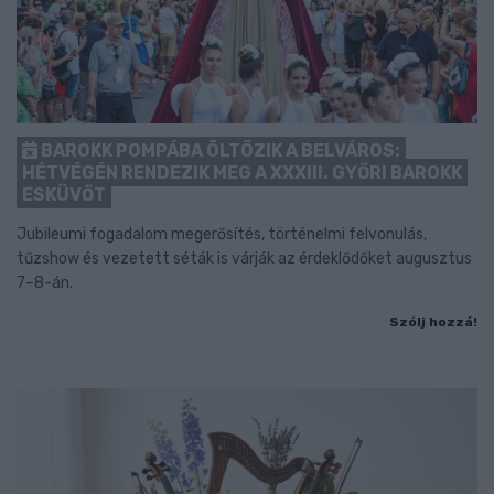
BAROKK POMPÁBA ÖLTÖZIK A BELVÁROS:
HÉTVÉGÉN RENDEZIK MEG A XXXIII. GYŐRI BAROKK
ESKÜVŐT
Jubileumi fogadalom megerősítés, történelmi felvonulás,
tűzshow és vezetett séták is várják az érdeklődőket augusztus
7–8-án.
Szólj hozzá!