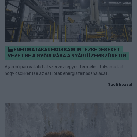
ENERGIATAKARÉKOSSÁGI INTÉZKEDÉSEKET
VEZET BE A GYŐRI RÁBA A NYÁRI ÜZEMSZÜNETIG
A járműipari vállalat átszervezi egyes termelési folyamatait,
hogy csökkentse az esti órák energiafelhasználását.
Szólj hozzá!