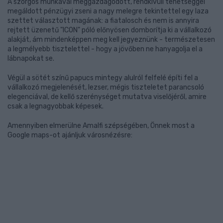
A szorgos munkával meggazdagodott, rendkívüli tehetséggel
megáldott pénzügyi zseni a nagy melegre tekintettel egy laza
szettet választott magának: a fiatalosch és nem is annyira
rejtett üzenetű "ICON" póló előnyösen domborítja ki a vállalkozó
alakját, ám mindenképpen meg kell jegyeznünk - természetesen
a legmélyebb tisztelettel - hogy a jövőben ne hanyagolja el a
lábnapokat se.
Végül a sötét színű papucs mintegy alulról felfelé építi fel a
vállalkozó megjelenését, lezser, mégis tiszteletet parancsoló
elegenciával, de kellő szerénységet mutatva viselőjéről, amire
csak a legnagyobbak képesek.
Amennyiben elmerülne Amalfi szépségében, Önnek most a
Google maps-ot ajánljuk városnézésre: