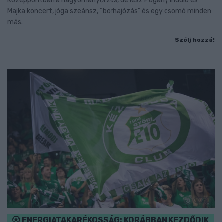
Középpontban a hagyományőrzés, de lesz Pogány Induló és
Majka koncert, jóga szeánsz, “borhajózás” és egy csomó minden
más.
Szólj hozzá!
ENERGIATAKARÉKOSSÁG: KORÁBBAN KEZDŐDIK