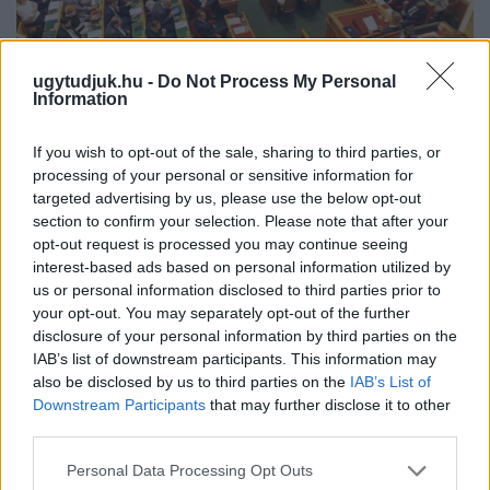
ugytudjuk.hu -
Do Not Process My Personal
Information
KEDDEN MEGVÁLASZTHATJA AZ
ORSZÁGGYŰLÉS MAGYARORSZÁG ÚJ
If you wish to opt-out of the sale, sharing to third parties, or
KÖZTÁRSASÁGI ELNÖKÉT
processing of your personal or sensitive information for
A TISZA Párt frakciója kezdeményezte az államfőválasztás
targeted advertising by us, please use the below opt-out
augusztus 11-re való kitűzését - a kormánypárti jelölt személye
section to confirm your selection. Please note that after your
ugyanakkor egyelőre nem ismert.
opt-out request is processed you may continue seeing
interest-based ads based on personal information utilized by
Szólj hozzá!
us or personal information disclosed to third parties prior to
your opt-out. You may separately opt-out of the further
disclosure of your personal information by third parties on the
IAB’s list of downstream participants. This information may
also be disclosed by us to third parties on the
IAB’s List of
Downstream Participants
that may further disclose it to other
third parties.
Please note that this website/app uses one or more Google
Personal Data Processing Opt Outs
services and may gather and store information including but