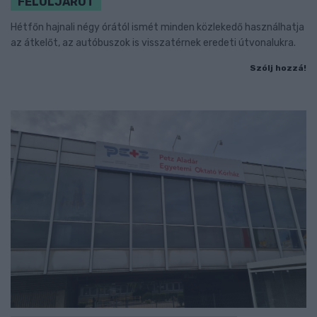
FELÜLJÁRÓT
Hétfőn hajnali négy órától ismét minden közlekedő használhatja
az átkelőt, az autóbuszok is visszatérnek eredeti útvonalukra.
Szólj hozzá!