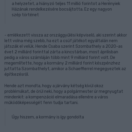
a helyzetet, a hiányzó teljes 11 millió forintot a Herényiek
Házának rendelkezésére bocsájtotta. Ez egy nagyon
szép történet
- emlékezett vissza az országgyűlési képviselő, aki szerint akkor
lett volna még szebb, ha ezt a csúf játékot egyáltalán nem
játszák el velük. Hende Csaba szerint Szombathely a 2020-as
évet 2 milliárd forinttal zárta a kincstárban, most áprilisban
pedig a város számláján több mint 9 milliárd forint volt. De
megemlítette, hogy a kormány 2 milliárd forint készpénzhez
juttatta Szombathelyt, amikor a Schaefflerrel megegyeztek az
építkezésről.
Hende azt mondta, hogy a járvány kétség kívül okoz
problémákat, de örül neki, hogy a polgármester úr megnyugtat
mindenkit: a kompenzáció elmaradása ellenére a város
működőképességét fenn tudja tartani.
Úgy hiszem, a kormány is így gondolta