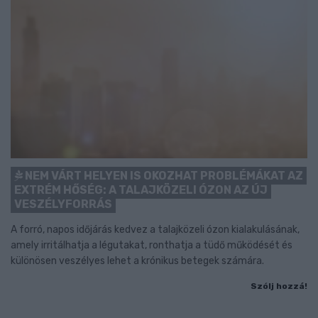
NEM VÁRT HELYEN IS OKOZHAT PROBLÉMÁKAT AZ
EXTRÉM HŐSÉG: A TALAJKÖZELI ÓZON AZ ÚJ
VESZÉLYFORRÁS
A forró, napos időjárás kedvez a talajközeli ózon kialakulásának,
amely irritálhatja a légutakat, ronthatja a tüdő működését és
különösen veszélyes lehet a krónikus betegek számára.
Szólj hozzá!