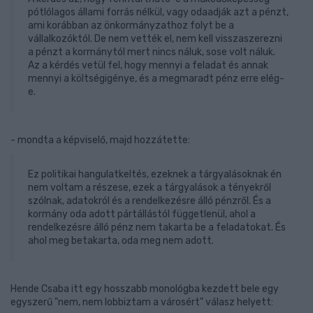
pótlólagos állami forrás nélkül, vagy odaadják azt a pénzt,
ami korábban az önkormányzathoz folyt be a
vállalkozóktól. De nem vették el, nem kell visszaszerezni
a pénzt a kormánytól mert nincs náluk, sose volt náluk.
Az a kérdés vetül fel, hogy mennyi a feladat és annak
mennyi a költségigénye, és a megmaradt pénz erre elég-
e.
- mondta a képviselő, majd hozzátette:
Ez politikai hangulatkeltés, ezeknek a tárgyalásoknak én
nem voltam a részese, ezek a tárgyalások a tényekről
szólnak, adatokról és a rendelkezésre álló pénzről. És a
kormány oda adott pártállástól függetlenül, ahol a
rendelkezésre álló pénz nem takarta be a feladatokat. És
ahol meg betakarta, oda meg nem adott.
Hende Csaba itt egy hosszabb monológba kezdett bele egy
egyszerű "nem, nem lobbiztam a városért" válasz helyett: