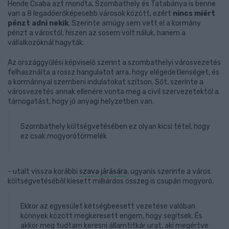
Hende Csaba azt mondta, Szombathely és Tatabánya is benne
van a 8 legadóerőképesebb városok között, ezért
nincs miért
pénzt adni nekik
. Szerinte amúgy sem vett el a kormány
pénzt a várostól, hiszen az sosem volt náluk, hanem a
vállalkozóknál hagyták.
Az országgyűlési képviselő szerint a szombathelyi városvezetés
felhasználta a rossz hangulatot arra, hogy elégedetlenséget, és
a kormánnyal szembeni indulatokat szítson. Sőt, szerinte a
városvezetés annak ellenére vonta meg a civil szervezetektől a
támogatást, hogy jó anyagi helyzetben van.
Szombathely költségvetésében ez olyan kicsi tétel, hogy
ez csak mogyorótörmelék
- utalt vissza korábbi
szava járására
, ugyanis szerinte a város
költségvetéséből kiesett milliárdos összeg is csupán mogyoró.
Ekkor az egyesület kétségbeesett vezetése valóban
könnyek között megkeresett engem, hogy segítsek. És
akkor meg tudtam keresni államtitkár urat, aki megértve