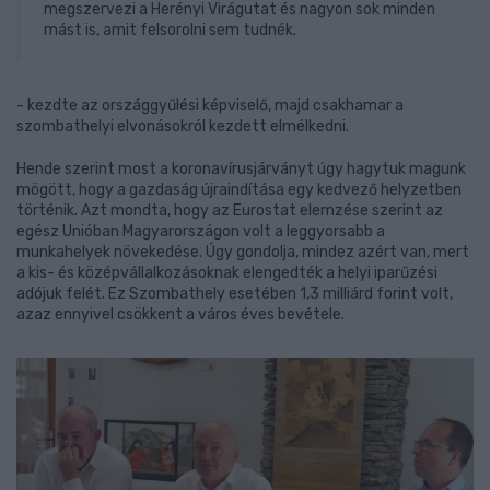
megszervezi a Herényi Virágutat és nagyon sok minden
mást is, amit felsorolni sem tudnék.
- kezdte az országgyűlési képviselő, majd csakhamar a
szombathelyi elvonásokról kezdett elmélkedni.
Hende szerint most a koronavírusjárványt úgy hagytuk magunk
mögött, hogy a gazdaság újraindítása egy kedvező helyzetben
történik. Azt mondta, hogy az Eurostat elemzése szerint az
egész Unióban Magyarországon volt a leggyorsabb a
munkahelyek növekedése. Úgy gondolja, mindez azért van, mert
a kis- és középvállalkozásoknak elengedték a helyi iparűzési
adójuk felét. Ez Szombathely esetében 1,3 milliárd forint volt,
azaz ennyivel csökkent a város éves bevétele.