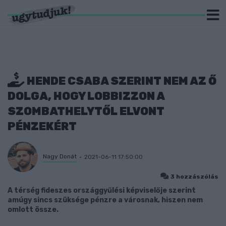
HENDE CSABA SZERINT NEM AZ Ő
DOLGA, HOGY LOBBIZZON A
SZOMBATHELYTŐL ELVONT
PÉNZEKÉRT
Nagy Donát
2021-06-11 17:50:00
3 hozzászólás
A térség fideszes országgyűlési képviselője szerint
amúgy sincs szüksége pénzre a városnak, hiszen nem
omlott össze.