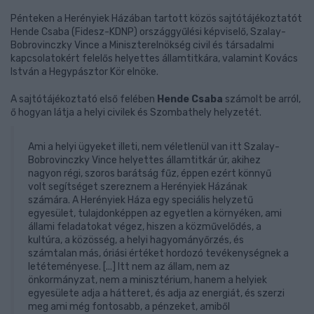
Pénteken a Herényiek Házában tartott közös sajtótájékoztatót
Hende Csaba (Fidesz-KDNP) országgyűlési képviselő, Szalay-
Bobrovinczky Vince a Miniszterelnökség civil és társadalmi
kapcsolatokért felelős helyettes államtitkára, valamint Kovács
István a Hegypásztor Kör elnöke.
A sajtótájékoztató első felében
Hende Csaba
számolt be arról,
ő hogyan látja a helyi civilek és Szombathely helyzetét.
Ami a helyi ügyeket illeti, nem véletlenül van itt Szalay-
Bobrovinczky Vince helyettes államtitkár úr, akihez
nagyon régi, szoros barátság fűz, éppen ezért könnyű
volt segítséget szereznem a Herényiek Házának
számára. A Herényiek Háza egy speciális helyzetű
egyesület, tulajdonképpen az egyetlen a környéken, ami
állami feladatokat végez, hiszen a közművelődés, a
kultúra, a közösség, a helyi hagyományőrzés, és
számtalan más, óriási értéket hordozó tevékenységnek a
letéteményese. [...] Itt nem az állam, nem az
önkormányzat, nem a minisztérium, hanem a helyiek
egyesülete adja a hátteret, és adja az energiát, és szerzi
meg ami még fontosabb, a pénzeket, amiből