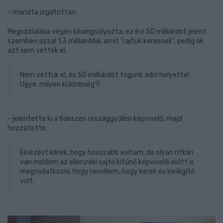
- mondta izgatottan.
Megszólalása végén kihangsúlyozta, ez évi 50 milliárdot jelent
szemben azzal 1,3 milliárddal, amit "rajtuk keresnek", pedig ők
azt sem vették el.
Nem vettük el, és 50 milliárdot fogunk adni helyette!
Ugye, milyen különbség?!
- jelentette ki a fideszes országgyűlési képviselő, majd
hozzátette:
Elnézést kérek, hogy hosszabb voltam, de olyan ritkán
van módom az ellenzéki sajtó kitűnő képviselői előtt is
megnyilatkozni, hogy remélem, hogy kerek és kielégítő
volt.