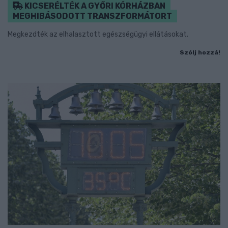
KICSERÉLTÉK A GYŐRI KÓRHÁZBAN
MEGHIBÁSODOTT TRANSZFORMÁTORT
Megkezdték az elhalasztott egészségügyi ellátásokat.
Szólj hozzá!