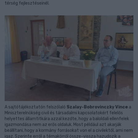
térség fejlesztéseinél.
A sajtótájékoztatón felszólaló
Szalay-Bobrovinczky Vince
a
Miniszterelnökség civil és társadalmi kapcsolatokért felelős
helyettes államtitkára azzal kezdte, hogy a baloldali ellenfelek
igazmondása nem az erős oldaluk. Most például azt akarják
beállítani, hogy a kormány forrásokat von el a civilektől, ami nem
igaz. Szerinte erről a témakörről össze-vissza hazudozik a