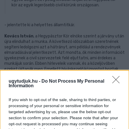
kör az egyik legerősebb civil körünk országosan.
- jelentette ki a helyettes államtitkár.
Kovács István
, a Hegypásztor Kör elnöke szerint a járvány után
újra elindulhat a munka. A következő időszakban szeretnének
segíteni ledolgozni azt a hátrányt, ami például a rendezvények
elmaradásával jelentkezett. Azt mondta, ők minden információt
igyekeznek a civil szervezetek felé eljuttatni, ami érdekes a
munkájuk során. Ebben hírleveleik vannak, és a közeljövőben
ezeket újítanák meg. Emellett híváskezelő központot hoztak
létre, ahol tanácsokat lehet kérni jogi és pénzügyi területen.
ugytudjuk.hu -
Do Not Process My Personal
Information
Képzésekkel is próbálnak segítséget nyújtani az érdeklődőknek,
de a sajtóval való kapcsolattartás miatt is lehet hozzájuk
fordulni.
If you wish to opt-out of the sale, sharing to third parties, or
processing of your personal or sensitive information for
Olyan közösségi alapon szerveződő hálózatos civil
targeted advertising by us, please use the below opt-out
kezdeményezéseket segítünk, ami akár egy szervezettől
section to confirm your selection. Please note that after your
is indulhat, de partnereket keres már szervezetek vagy
opt-out request is processed you may continue seeing
közösségek vonalán