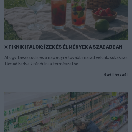
PIKNIK ITALOK: ÍZEK ÉS ÉLMÉNYEK A SZABADBAN
Ahogy tavaszodik és a nap egyre tovább marad velünk, sokaknak
támad kedve kirándulni a természetbe.
Szólj hozzá!