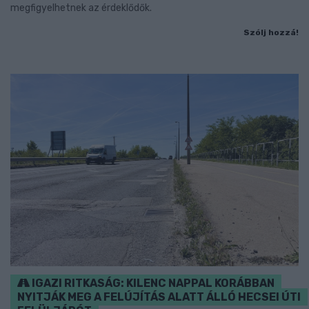
megfigyelhetnek az érdeklődők.
Szólj hozzá!
IGAZI RITKASÁG: KILENC NAPPAL KORÁBBAN
NYITJÁK MEG A FELÚJÍTÁS ALATT ÁLLÓ HECSEI ÚTI