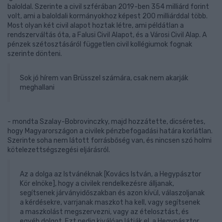
baloldal. Szerinte a civil szférában 2019-ben 354 milliárd forint
volt, ami a baloldali kormányokhoz képest 200 milliárddal több.
Most olyan két civil alapot hoztak létre, ami példátlan a
rendszerváltás óta, a Falusi Civil Alapot, és a Városi Civil Alap. A
pénzek szétosztásáról független civil kollégiumok fognak
szerinte dönteni.
Sok jó hírem van Brüsszel számára, csak nem akarják
meghallani
- mondta
Szalay-Bobrovinczky, majd hozzátette, dicséretes,
hogy Magyarországon a civilek pénzbefogadási határa korlátlan.
Szerinte soha nem látott forrásbőség van, és nincsen szó holmi
kötelezettségszegési eljárásról.
Az a dolga az Istvánéknak [Kovács István, a Hegypásztor
Kör elnöke], hogy a civilek rendelkezésre álljanak,
segítsenek járványidőszakban és azon kívül, válaszoljanak
a kérdésekre, varrjanak maszkot ha kell, vagy segítsenek
a maszkolást megszervezni, vagy az ételosztást, és
egyéb dolgot. Ezt pedig kiválóan látják el, a Hegypásztor