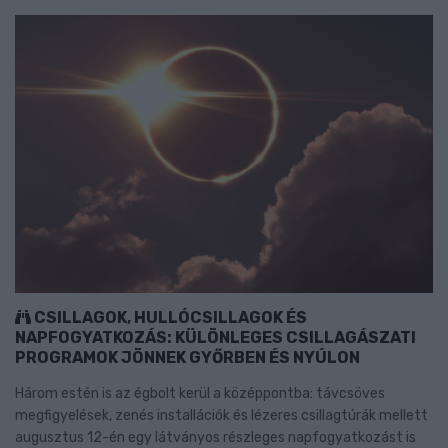
CSILLAGOK, HULLÓCSILLAGOK ÉS
NAPFOGYATKOZÁS: KÜLÖNLEGES CSILLAGÁSZATI
PROGRAMOK JÖNNEK GYŐRBEN ÉS NYÚLON
Három estén is az égbolt kerül a középpontba: távcsöves
megfigyelések, zenés installációk és lézeres csillagtúrák mellett
augusztus 12-én egy látványos részleges napfogyatkozást is