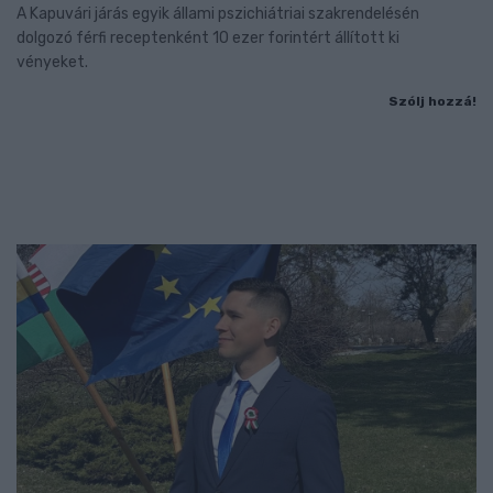
A Kapuvári járás egyik állami pszichiátriai szakrendelésén
dolgozó férfi receptenként 10 ezer forintért állított ki
vényeket.
Szólj hozzá!