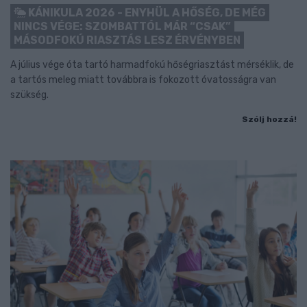
KÁNIKULA 2026 - ENYHÜL A HŐSÉG, DE MÉG
NINCS VÉGE: SZOMBATTÓL MÁR “CSAK”
MÁSODFOKÚ RIASZTÁS LESZ ÉRVÉNYBEN
A július vége óta tartó harmadfokú hőségriasztást mérséklik, de
a tartós meleg miatt továbbra is fokozott óvatosságra van
szükség.
Szólj hozzá!