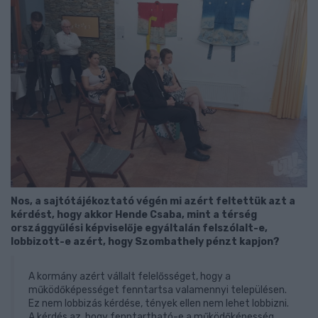
Nos, a sajtótájékoztató végén mi azért feltettük azt a
kérdést, hogy akkor Hende Csaba, mint a térség
országgyűlési képviselője egyáltalán felszólalt-e,
lobbizott-e azért, hogy Szombathely pénzt kapjon?
A kormány azért vállalt felelősséget, hogy a
működőképességet fenntartsa valamennyi településen.
Ez nem lobbizás kérdése, tények ellen nem lehet lobbizni.
A kérdés az, hogy fenntartható-e a működőképesség