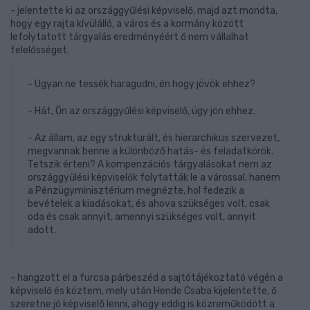
- jelentette ki az országgyűlési képviselő, majd azt mondta,
hogy egy rajta kívülálló, a város és a kormány között
lefolytatott tárgyalás eredményéért ő nem vállalhat
felelősséget.
- Ugyan ne tessék haragudni, én hogy jövök ehhez?
- Hát, Ön az országgyűlési képviselő, úgy jön ehhez.
- Az állam, az egy strukturált, és hierarchikus szervezet,
megvannak benne a különböző hatás- és feladatkörök.
Tetszik érteni? A kompenzációs tárgyalásokat nem az
országgyűlési képviselők folytatták le a várossal, hanem
a Pénzügyminisztérium megnézte, hol fedezik a
bevételek a kiadásokat, és ahova szükséges volt, csak
oda és csak annyit, amennyi szükséges volt, annyit
adott.
- hangzott el a furcsa párbeszéd a sajtótájékoztató végén a
képviselő és köztem, mely után Hende Csaba kijelentette, ő
szeretne jó képviselő lenni, ahogy eddig is közreműködött a