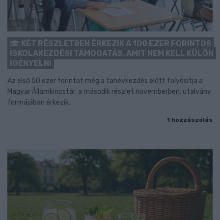
KÉT RÉSZLETBEN ÉRKEZIK A 100 EZER FORINTOS
ISKOLAKEZDÉSI TÁMOGATÁS, AMIT NEM KELL KÜLÖN
IGÉNYELNI
Az első 50 ezer forintot még a tanévkezdés előtt folyósítja a
Magyar Államkincstár, a második részlet novemberben, utalvány
formájában érkezik.
1 hozzászólás