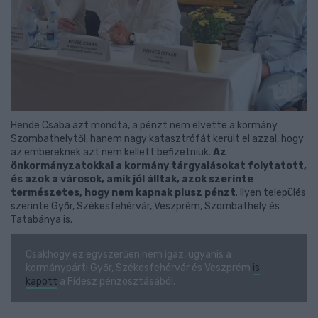
Hende Csaba azt mondta, a pénzt nem elvette a kormány
Szombathelytől, hanem nagy katasztrófát került el azzal, hogy
az embereknek azt nem kellett befizetniük.
Az
önkormányzatokkal a kormány tárgyalásokat folytatott,
és azok a városok, amik jól álltak, azok szerinte
természetes, hogy nem kapnak plusz pénzt
. Ilyen település
szerinte Győr, Székesfehérvár, Veszprém, Szombathely és
Tatabánya is.
Csakhogy ez egyszerűen nem igaz, ugyanis a
kormánypárti Győr, Székesfehérvár és Veszprém
is
kapott
a Fidesz pénzosztásából.