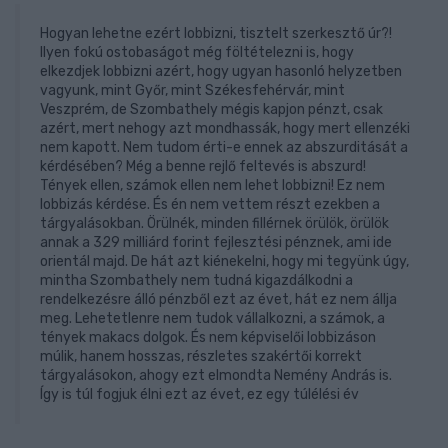
Hogyan lehetne ezért lobbizni, tisztelt szerkesztő úr?!
Ilyen fokú ostobaságot még föltételezni is, hogy
elkezdjek lobbizni azért, hogy ugyan hasonló helyzetben
vagyunk, mint Győr, mint Székesfehérvár, mint
Veszprém, de Szombathely mégis kapjon pénzt, csak
azért, mert nehogy azt mondhassák, hogy mert ellenzéki
nem kapott. Nem tudom érti-e ennek az abszurditását a
kérdésében? Még a benne rejlő feltevés is abszurd!
Tények ellen, számok ellen nem lehet lobbizni! Ez nem
lobbizás kérdése. És én nem vettem részt ezekben a
tárgyalásokban. Örülnék, minden fillérnek örülök, örülök
annak a 329 milliárd forint fejlesztési pénznek, ami ide
orientál majd. De hát azt kiénekelni, hogy mi tegyünk úgy,
mintha Szombathely nem tudná kigazdálkodni a
rendelkezésre álló pénzből ezt az évet, hát ez nem állja
meg. Lehetetlenre nem tudok vállalkozni, a számok, a
tények makacs dolgok. És nem képviselői lobbizáson
múlik, hanem hosszas, részletes szakértői korrekt
tárgyalásokon, ahogy ezt elmondta Nemény András is.
Így is túl fogjuk élni ezt az évet, ez egy túlélési év