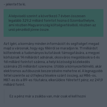
- jelentette ki.
A képviselő szerint a következő 7 évben összesen
legalább 329,2 milliárd forintot hozna ő Szombathelyre,
ami részben Magyarország költségvetéséből, részben az
unió pénzéből jönne össze.
Azt ígéri, a kormány minden információt és segítséget megad
majd a városnak, hogy egy fillérről se maradjon le. 11 milliárdot
költenének a tudományos kutatások támogatására, a megyei
kórháznak 14 milliárdot adnának, okosváros megoldásokra 6 és
fél milliárd forintot szánna, a helyi közösségi közlekedés
számára 25 milliárdot szerezne. Utóbbi a környezetkímélő, akár
elektromos autóbuszok beszerzésére mehetne el. A legnagyobb
tétel szerinte az útfejlesztésekre szánt összeg, az M86-os,
M87-es és a 89-es főutakra, elkerülőkre félretett pénz, ez 241,9
milliárd forint.
Ez a pénz már a zsákba van, már csak el kell hozni