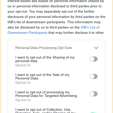
interest-based ads based on personal information utilized by
us or personal information disclosed to third parties prior to
your opt-out. You may separately opt-out of the further
- jelentte ki Kovács.
disclosure of your personal information by third parties on the
IAB’s list of downstream participants. This information may
A sajtótájékoztató után a Herényi Heti Piac programjaival
also be disclosed by us to third parties on the
IAB’s List of
folytatódott az esemény.
Downstream Participants
that may further disclose it to other
third parties.
Hende Csaba
Szombathely
pénz
elvonás
Please note that this website/app uses one or more Google
Personal Data Processing Opt Outs
Kovács István
Hegypásztor Kör
Szalay-Bobrovinczky Vince
services and may gather and store information including but
not limited to your visit or usage behaviour. You may click to
I want to opt-out of the Sharing of my
personal data.
grant or deny consent to Google and its third-party tags to
Opted In
use your data for below specified purposes in below Google
consent section.
I want to opt-out of the Sale of my
SZÓLJ HOZZÁ!
Personal Data.
Opted In
I want to opt-out of processing my
Personal Data for Targeted Advertising.
Opted In
I want to opt-out of Collection, Use,
Retention, Sale, and/or Sharing of my