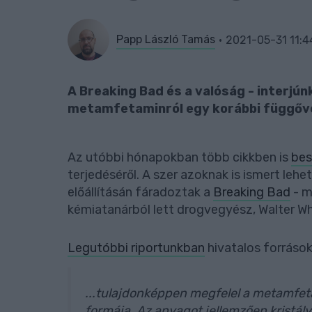
Papp László Tamás
2021-05-31 11:4
A Breaking Bad és a valóság - interjú
metamfetaminról egy korábbi függővel,
Az utóbbi hónapokban több cikkben is
bes
terjedéséről. A szer azoknak is ismert leh
előállításán fáradoztak a
Breaking Bad
- m
kémiatanárból lett drogvegyész, Walter Wh
Legutóbbi riportunkban
hivatalos forrásoka
...tulajdonképpen megfelel a metamfet
formája. Az anyagot jellemzően kristál