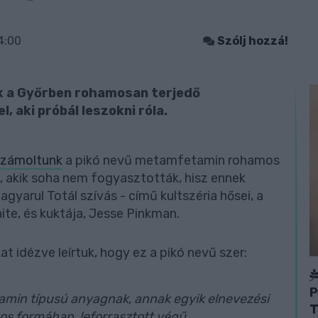
4:00
Szólj hozzá!
nk a Győrben rohamosan terjedő
 aki próbál leszokni róla.
zámoltunk
a pikó nevű metamfetamin rohamos
et, akik soha nem fogyasztották, hisz ennek
agyarul Totál szívás - című kultszéria hősei, a
ite, és kuktája, Jesse Pinkman.
t idézve leírtuk, hogy ez a pikó nevű szer:
P
amin típusú anyagnak, annak egyik elnevezési
T
yos formában, leforrasztott végű