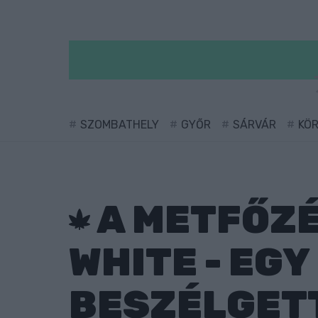
SZOMBATHELY
GYŐR
SÁRVÁR
KÖ
A METFŐZÉ
WHITE - EG
BESZÉLGET