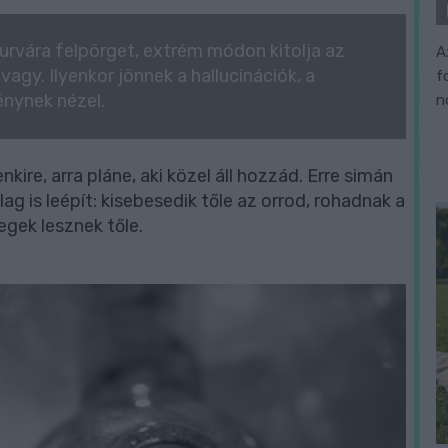
kurvára felpörget, extrém módon kitolja az
A
vagy. Ilyenkor jönnek a hallucinációk, a
f
énynek nézel.
n
ire, arra pláne, aki közel áll hozzád. Erre simán
ag is leépít: kisebesedik tőle az orrod, rohadnak a
egek lesznek tőle.