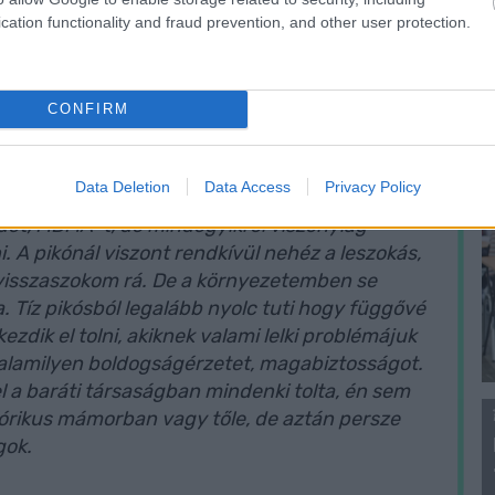
f
tesszük fel a kérdést.
cation functionality and fraud prevention, and other user protection.
 de még a nehezebbek közül is a
iportalanyunk.
CONFIRM
Data Deletion
Data Access
Privacy Policy
det, MDMA-t, de mindegyikről viszonylag
. A pikónál viszont rendkívül nehéz a leszokás,
a visszaszokom rá. De a környezetemben se
la. Tíz pikósból legalább nyolc tuti hogy függővé
ezdik el tolni, akiknek valami lelki problémájuk
 valamilyen boldogságérzetet, magabiztosságot.
l a baráti társaságban mindenki tolta, én sem
fórikus mámorban vagy tőle, de aztán persze
gok.