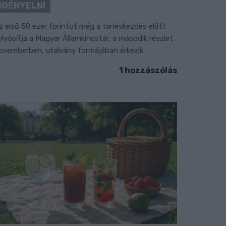
IGÉNYELNI
z első 50 ezer forintot még a tanévkezdés előtt
olyósítja a Magyar Államkincstár, a második részlet
ovemberben, utalvány formájában érkezik.
1 hozzászólás