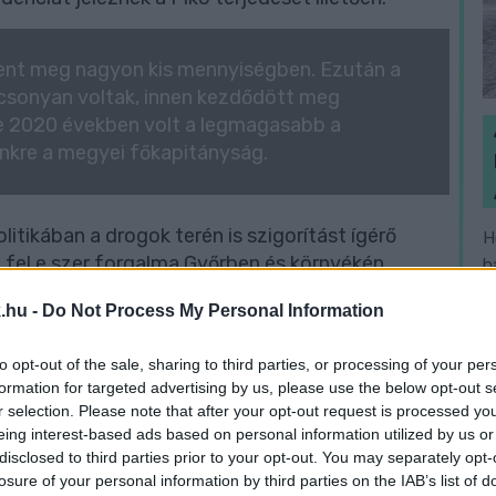
ent meg nagyon kis mennyiségben. Ezután a
lacsonyan voltak, innen kezdődött meg
e 2020 években volt a legmagasabb a
ünkre a megyei főkapitányság.
itikában a drogok terén is szigorítást ígérő
H
t fel e szer forgalma Győrben és környékén.
h
senek általános, publikus forgalmi, kereskedelmi,
v
.hu -
Do Not Process My Personal Information
to opt-out of the sale, sharing to third parties, or processing of your per
je, illetve mennyisége alapján lehet
formation for targeted advertising by us, please use the below opt-out s
 a piacon. S mivel tavalyelőtt és illetve tavaly
r selection. Please note that after your opt-out request is processed y
áma, feltételezhetően ez azért van, mert
eing interest-based ads based on personal information utilized by us or
disclosed to third parties prior to your opt-out. You may separately opt-
sztás, így mind többen vállalkoznak rá, hogy
losure of your personal information by third parties on the IAB’s list of
kedjenek