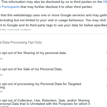
. This information may also be disclosed by us to third parties on the
IA
Participants
that may further disclose it to other third parties.
 that this website/app uses one or more Google services and may gath
including but not limited to your visit or usage behaviour. You may click 
konspiráció mellett sikerült találnunk egy
 to Google and its third-party tags to use your data for below specifi
ogle consent section.
a is rálátással bíró helyi fogyasztót, aki hajlandó
lünk.
l Data Processing Opt Outs
im közül, az most szinte mind pikózik, és egyre
o opt-out of the Sharing of my personal data.
t kezdik el
– mondja
Tamás
, aki éveken át
In
nni róla, de időről időre sajnos még visszaesek
o opt-out of the Sale of my Personal Data.
ró férfi, aki külön megkért, hogy a cikkben
In
. –
Nem akarok lebukni, a terjesztők között
M
szeretném, hogy mást keverjek gyanúba. Mivel
to opt-out of processing my Personal Data for Targeted
e
ing.
iztos van köztük, akit tényleg így hívnak
In
o opt-out of Collection, Use, Retention, Sale, and/or Sharing
ersonal Data that Is Unrelated with the Purposes for which it
lected.