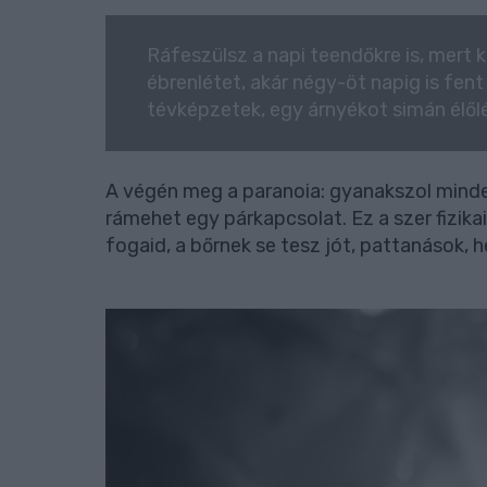
Ráfeszülsz a napi teendőkre is, mert 
ébrenlétet, akár négy-öt napig is fent 
tévképzetek, egy árnyékot simán élől
A végén meg a paranoia: gyanakszol mindenk
rámehet egy párkapcsolat. Ez a szer fizikail
fogaid, a bőrnek se tesz jót, pattanások, h