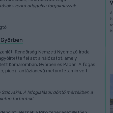
V
tások szerint adagolva forgalmazzák
A
k
r
től.
l
e Győrben
szenléti Rendőrség Nemzeti Nyomozó Iroda
yölítette fel azt a hálózatot, amely
ített Komáromban, Győrben és Pápán. A fogás
ko, pico) fantázianevű metamfetamin volt.
Szlovákia. A lefoglalások döntő mértékben a
ületén történtek
.”
enciát jeleznek a Pikó terjedését illetően.