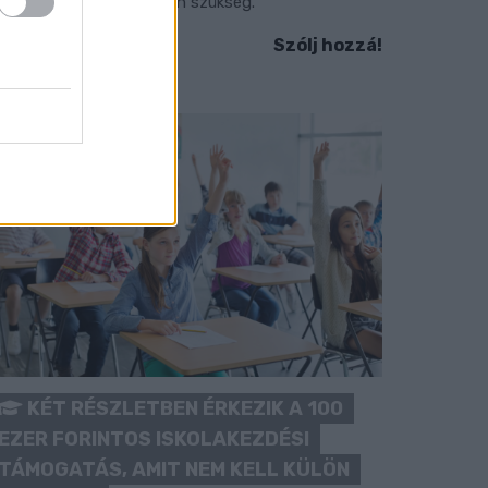
okozott óvatosságra van szükség.
Szólj hozzá!
KÉT RÉSZLETBEN ÉRKEZIK A 100
EZER FORINTOS ISKOLAKEZDÉSI
TÁMOGATÁS, AMIT NEM KELL KÜLÖN