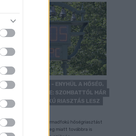
KÁNIKULA 2026 - ENYHÜL A HŐSÉG,
DE MÉG NINCS VÉGE: SZOMBATTÓL MÁR
“CSAK” MÁSODFOKÚ RIASZTÁS LESZ
ÉRVÉNYBEN
 július vége óta tartó harmadfokú hőségriasztást
érséklik, de a tartós meleg miatt továbbra is