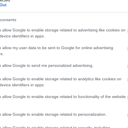
Out
pikós, újból felnevetve annyit mond:
consents
o allow Google to enable storage related to advertising like cookies on
evice identifiers in apps.
o allow my user data to be sent to Google for online advertising
s.
eretségi körömről, magamat is beleértve, hogy
to allow Google to send me personalized advertising.
kosabbak, alapvetően egy középréteg. A
y szakmája azért van. Az igaz persze, hogy
o allow Google to enable storage related to analytics like cookies on
en van rendezett családi hátterem, az
evice identifiers in apps.
o allow Google to enable storage related to functionality of the website
o allow Google to enable storage related to personalization.
A
m
o allow Google to enable storage related to security, including