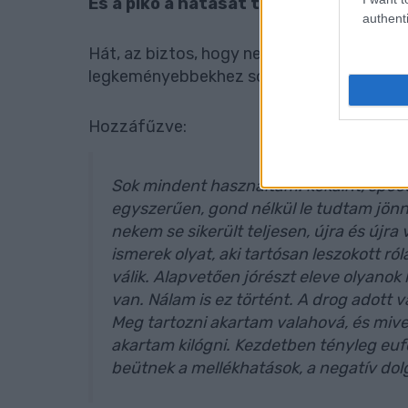
És a pikó a hatását tekintve milyen? –
authenti
Hát, az biztos, hogy nem egy könnyűdrog,
legkeményebbekhez sorolnám - mondja a r
Hozzáfűzve:
Sok mindent használtam: kokaint, spee
egyszerűen, gond nélkül le tudtam jönni
nekem se sikerült teljesen, újra és újr
ismerek olyat, aki tartósan leszokott ró
válik. Alapvetően jórészt eleve olyanok k
van. Nálam is ez történt. A drog adott
Meg tartozni akartam valahová, és mive
akartam kilógni. Kezdetben tényleg eu
beütnek a mellékhatások, a negatív dol