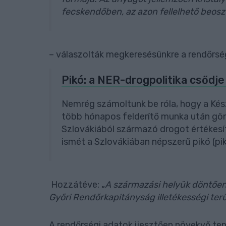
fecskendőben, az azon fellelhető beosz
– válaszolták megkeresésünkre a rendőrség
Pikó: a NER-drogpolitika csődj
Nemrég számoltunk be róla, hogy a Ké
több hónapos felderítő munka után göng
Szlovákiából származó drogot értékes
ismét a Szlovákiában népszerű pikó (pi
Hozzátéve: „
A származási helyük döntően 
Győri Rendőrkapitányság illetékességi ter
A rendőrségi adatok ijesztően növekvő tend