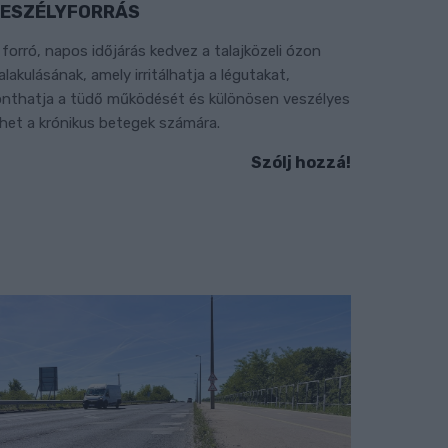
ESZÉLYFORRÁS
 forró, napos időjárás kedvez a talajközeli ózon
ialakulásának, amely irritálhatja a légutakat,
onthatja a tüdő működését és különösen veszélyes
ehet a krónikus betegek számára.
Szólj hozzá!