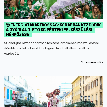
ENERGIATAKARÉKOSSÁG: KORÁBBAN KEZDŐDIK
A GYŐRI AUDI ETO KC PÉNTEKI FELKÉSZÜLÉSI
MÉRKŐZÉSE
Az energiaellátás tehermentesítése érdekében másfél órával
előrébb hozták a Brest Bretagne Handball elleni találkozó
kezdését.
1 hozzászólás