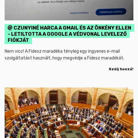
CZUNYINÉ HARCA A GMAIL ÉS AZ ÖNKÉNY ELLEN
- LETILTOTTA A GOOGLE A VÉDVONAL LEVELEZŐ
FIÓKJÁT
Nem vicc! A Fidesz maradéka tényleg egy ingyenes e-mail
szolgáltatást használt, hogy megvédje a Fidesz maradékát.
Szólj hozzá!