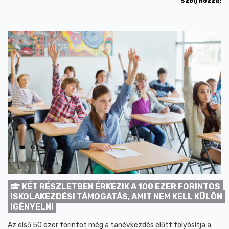
Szólj hozzá!
KÉT RÉSZLETBEN ÉRKEZIK A 100 EZER FORINTOS
ISKOLAKEZDÉSI TÁMOGATÁS, AMIT NEM KELL KÜLÖN
IGÉNYELNI
Az első 50 ezer forintot még a tanévkezdés előtt folyósítja a