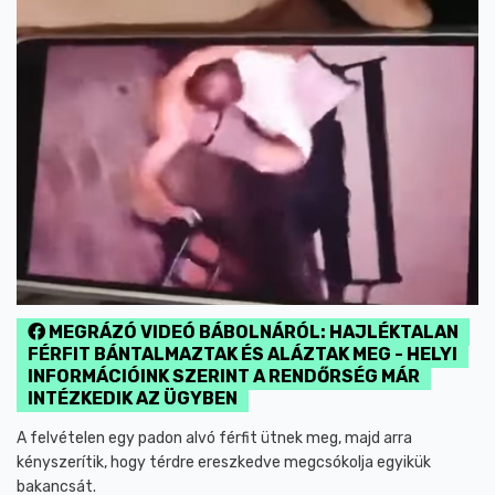
MEGRÁZÓ VIDEÓ BÁBOLNÁRÓL: HAJLÉKTALAN
FÉRFIT BÁNTALMAZTAK ÉS ALÁZTAK MEG - HELYI
INFORMÁCIÓINK SZERINT A RENDŐRSÉG MÁR
INTÉZKEDIK AZ ÜGYBEN
A felvételen egy padon alvó férfit ütnek meg, majd arra
kényszerítik, hogy térdre ereszkedve megcsókolja egyikük
bakancsát.