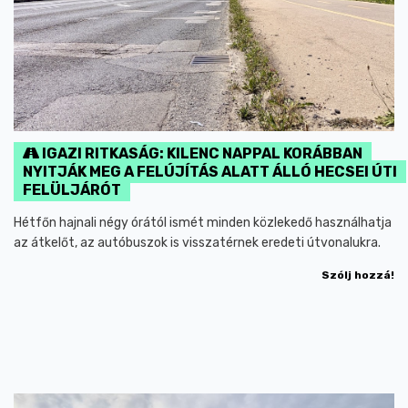
IGAZI RITKASÁG: KILENC NAPPAL KORÁBBAN
NYITJÁK MEG A FELÚJÍTÁS ALATT ÁLLÓ HECSEI ÚTI
FELÜLJÁRÓT
Hétfőn hajnali négy órától ismét minden közlekedő használhatja
az átkelőt, az autóbuszok is visszatérnek eredeti útvonalukra.
Szólj hozzá!