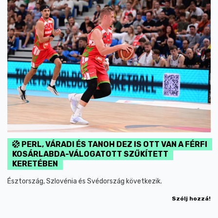
PERL, VÁRADI ÉS TANOH DEZ IS OTT VAN A FÉRFI
KOSÁRLABDA-VÁLOGATOTT SZŰKÍTETT
KERETÉBEN
Észtország, Szlovénia és Svédország következik.
Szólj hozzá!