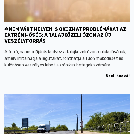
NEM VÁRT HELYEN IS OKOZHAT PROBLÉMÁKAT AZ
EXTRÉM HŐSÉG: A TALAJKÖZELI ÓZON AZ ÚJ
VESZÉLYFORRÁS
A forró, napos időjárás kedvez a talajközeli ózon kialakulásának,
amely irritálhatja a légutakat, ronthatja a tüdő működését és
különösen veszélyes lehet a krónikus betegek számára.
Szólj hozzá!