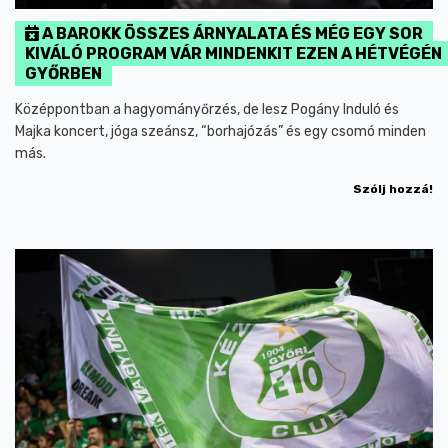
A BAROKK ÖSSZES ÁRNYALATA ÉS MÉG EGY SOR
KIVÁLÓ PROGRAM VÁR MINDENKIT EZEN A HÉTVÉGÉN
GYŐRBEN
Középpontban a hagyományőrzés, de lesz Pogány Induló és
Majka koncert, jóga szeánsz, “borhajózás” és egy csomó minden
más.
Szólj hozzá!