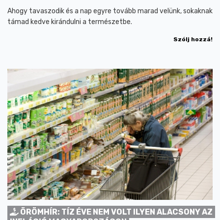
Ahogy tavaszodik és a nap egyre tovább marad velünk, sokaknak
támad kedve kirándulni a természetbe.
Szólj hozzá!
ÖRÖMHÍR: TÍZ ÉVE NEM VOLT ILYEN ALACSONY AZ