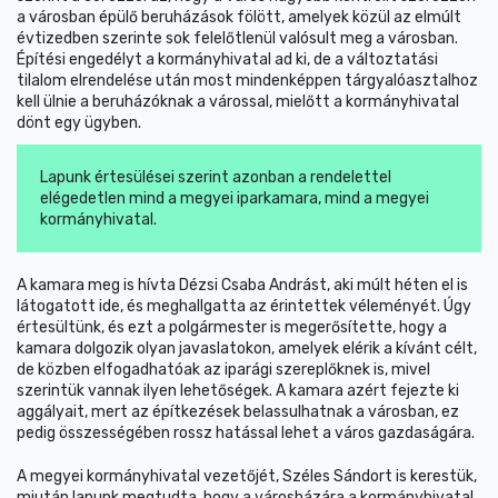
a városban épülő beruházások fölött, amelyek közül az elmúlt
évtizedben szerinte sok felelőtlenül valósult meg a városban.
Építési engedélyt a kormányhivatal ad ki, de a változtatási
tilalom elrendelése után most mindenképpen tárgyalóasztalhoz
kell ülnie a beruházóknak a várossal, mielőtt a kormányhivatal
dönt egy ügyben.
Lapunk értesülései szerint azonban a rendelettel
elégedetlen mind a megyei iparkamara, mind a megyei
kormányhivatal.
A kamara meg is hívta Dézsi Csaba Andrást, aki múlt héten el is
látogatott ide, és meghallgatta az érintettek véleményét. Úgy
értesültünk, és ezt a polgármester is megerősítette, hogy a
kamara dolgozik olyan javaslatokon, amelyek elérik a kívánt célt,
de közben elfogadhatóak az iparági szereplőknek is, mivel
szerintük vannak ilyen lehetőségek. A kamara azért fejezte ki
aggályait, mert az építkezések belassulhatnak a városban, ez
pedig összességében rossz hatással lehet a város gazdaságára.
A megyei kormányhivatal vezetőjét, Széles Sándort is kerestük,
miután lapunk megtudta, hogy a városházára a kormányhivatal