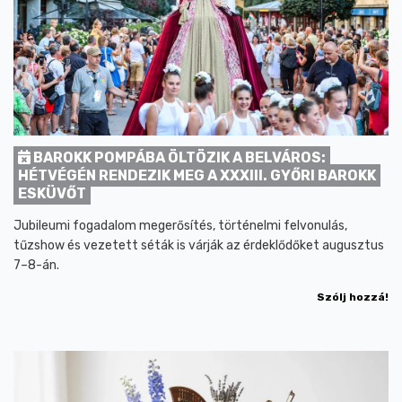
BAROKK POMPÁBA ÖLTÖZIK A BELVÁROS:
HÉTVÉGÉN RENDEZIK MEG A XXXIII. GYŐRI BAROKK
ESKÜVŐT
Jubileumi fogadalom megerősítés, történelmi felvonulás,
tűzshow és vezetett séták is várják az érdeklődőket augusztus
7–8-án.
Szólj hozzá!