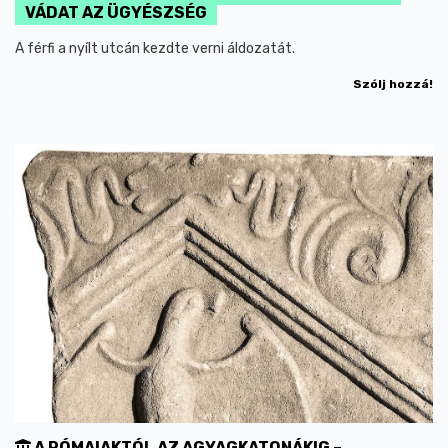
VÁDAT AZ ÜGYÉSZSÉG
A férfi a nyílt utcán kezdte verni áldozatát.
Szólj hozzá!
A RÓMAIAKTÓL AZ AGYAGKATONÁKIG –