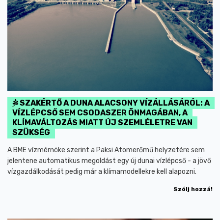
SZAKÉRTŐ A DUNA ALACSONY VÍZÁLLÁSÁRÓL: A
VÍZLÉPCSŐ SEM CSODASZER ÖNMAGÁBAN, A
KLÍMAVÁLTOZÁS MIATT ÚJ SZEMLÉLETRE VAN
SZÜKSÉG
A BME vízmérnöke szerint a Paksi Atomerőmű helyzetére sem
jelentene automatikus megoldást egy új dunai vízlépcső - a jövő
vízgazdálkodását pedig már a klímamodellekre kell alapozni.
Szólj hozzá!