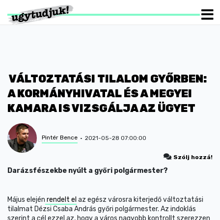
VÁLTOZTATÁSI TILALOM GYŐRBEN:
A KORMÁNYHIVATAL ÉS A MEGYEI
KAMARA IS VIZSGÁLJA AZ ÜGYET
Pintér Bence
2021-05-28 07:00:00
Szólj hozzá!
Darázsfészekbe nyúlt a győri polgármester?
Május elején
rendelt el
az egész városra kiterjedő változtatási
tilalmat Dézsi Csaba András győri polgármester. Az indoklás
szerint a cél ezzel az, hogy a város nagyobb kontrollt szerezzen