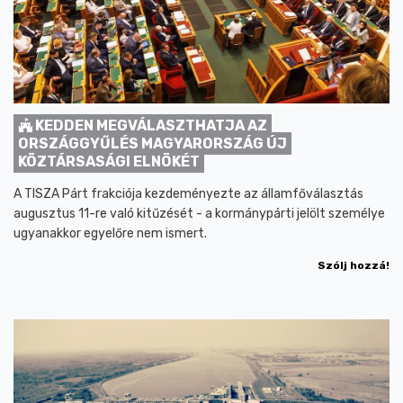
KEDDEN MEGVÁLASZTHATJA AZ
ORSZÁGGYŰLÉS MAGYARORSZÁG ÚJ
KÖZTÁRSASÁGI ELNÖKÉT
A TISZA Párt frakciója kezdeményezte az államfőválasztás
augusztus 11-re való kitűzését - a kormánypárti jelölt személye
ugyanakkor egyelőre nem ismert.
Szólj hozzá!