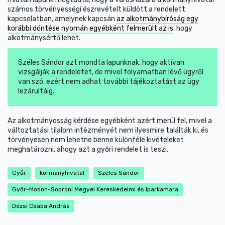
számos törvényességi észrevételt küldött a rendelett
kapcsolatban, amelynek kapcsán
az alkotmánybíróság egy
korábbi döntése nyomán egyébként felmerült az is
, hogy
alkotmánysértő lehet.
Széles Sándor azt mondta lapunknak, hogy aktívan
vizsgálják a rendeletet, de mivel folyamatban lévő ügyről
van szó, ezért nem adhat további tájékoztatást az ügy
lezárultáig.
Az alkotmányosság kérdése egyébként azért merül fel, mivel a
változtatási tilalom intézményét nem ilyesmire találták ki, és
törvényesen nem lehetne benne különféle kivételeket
meghatározni, ahogy azt a győri rendelet is teszi.
Győr
kormányhivatal
Széles Sándor
Győr-Moson-Soproni Megyei Kereskedelmi és Iparkamara
Dézsi Csaba András