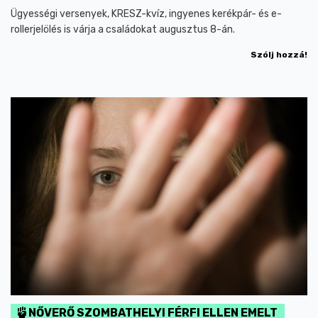
Ügyességi versenyek, KRESZ-kvíz, ingyenes kerékpár- és e-
rollerjelölés is várja a családokat augusztus 8-án.
Szólj hozzá!
NŐVERŐ SZOMBATHELYI FÉRFI ELLEN EMELT