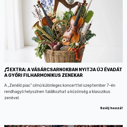
EXTRA: A VÁSÁRCSARNOKBAN NYITJA ÚJ ÉVADÁT
A GYŐRI FILHARMONIKUS ZENEKAR
A „Zenélő piac” című különleges koncerttel szeptember 7-én
rendhagyó helyszínen találkozhat a közönség a klasszikus
zenével.
Szólj hozzá!