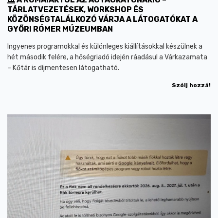
TÁRLATVEZETÉSEK, WORKSHOP ÉS
KÖZÖNSÉGTALÁLKOZÓ VÁRJA A LÁTOGATÓKAT A
GYŐRI RÓMER MÚZEUMBAN
Ingyenes programokkal és különleges kiállításokkal készülnek a
hét második felére, a hőségriadó idején ráadásul a Várkazamata
– Kőtár is díjmentesen látogatható.
Szólj hozzá!