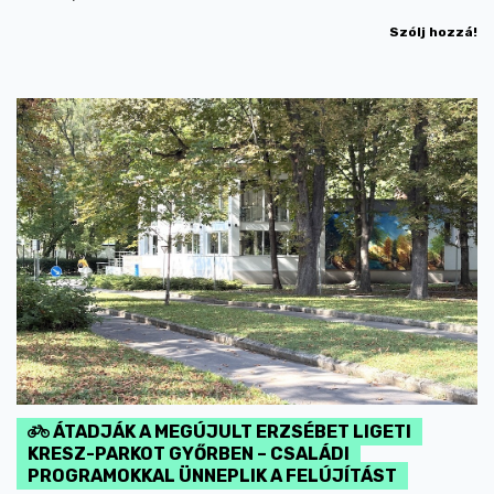
Szólj hozzá!
ÁTADJÁK A MEGÚJULT ERZSÉBET LIGETI
KRESZ-PARKOT GYŐRBEN – CSALÁDI
PROGRAMOKKAL ÜNNEPLIK A FELÚJÍTÁST