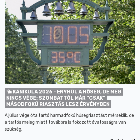
KÁNIKULA 2026 - ENYHÜL A HŐSÉG, DE MÉG
NINCS VÉGE: SZOMBATTÓL MÁR “CSAK”
MÁSODFOKÚ RIASZTÁS LESZ ÉRVÉNYBEN
A július vége óta tartó harmadfokú hőségriasztást mérséklik, de
a tartós meleg miatt továbbra is fokozott óvatosságra van
szükség.