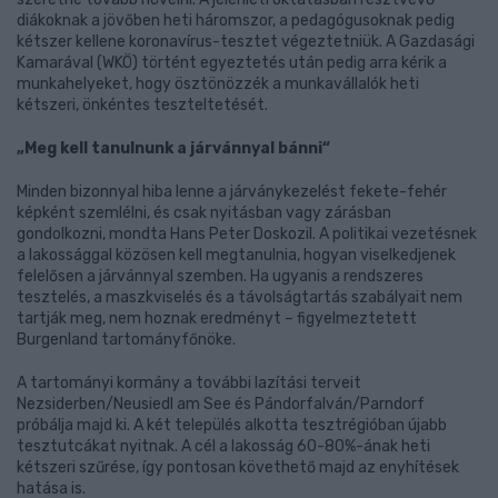
diákoknak a jövőben heti háromszor, a pedagógusoknak pedig
kétszer kellene koronavírus-tesztet végeztetniük. A Gazdasági
Kamarával (WKÖ) történt egyeztetés után pedig arra kérik a
munkahelyeket, hogy ösztönözzék a munkavállalók heti
kétszeri, önkéntes teszteltetését.
„Meg kell tanulnunk a járvánnyal bánni“
Minden bizonnyal hiba lenne a járványkezelést fekete-fehér
képként szemlélni, és csak nyitásban vagy zárásban
gondolkozni, mondta Hans Peter Doskozil. A politikai vezetésnek
a lakossággal közösen kell megtanulnia, hogyan viselkedjenek
felelősen a járvánnyal szemben. Ha ugyanis a rendszeres
tesztelés, a maszkviselés és a távolságtartás szabályait nem
tartják meg, nem hoznak eredményt – figyelmeztetett
Burgenland tartományfőnöke.
A tartományi kormány a további lazítási terveit
Nezsiderben/Neusiedl am See és Pándorfalván/Parndorf
próbálja majd ki. A két település alkotta tesztrégióban újabb
tesztutcákat nyitnak. A cél a lakosság 60-80%-ának heti
kétszeri szűrése, így pontosan követhető majd az enyhítések
hatása is.