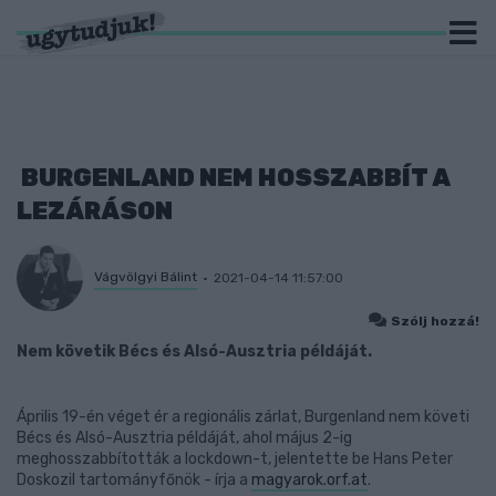
BURGENLAND NEM HOSSZABBÍT A
LEZÁRÁSON
Vágvölgyi Bálint
2021-04-14 11:57:00
Szólj hozzá!
Nem követik Bécs és Alsó-Ausztria példáját.
Április 19-én véget ér a regionális zárlat, Burgenland nem követi
Bécs és Alsó-Ausztria példáját, ahol május 2-ig
meghosszabbították a lockdown-t, jelentette be Hans Peter
Doskozil tartományfőnök - írja a
magyarok.orf.at
.