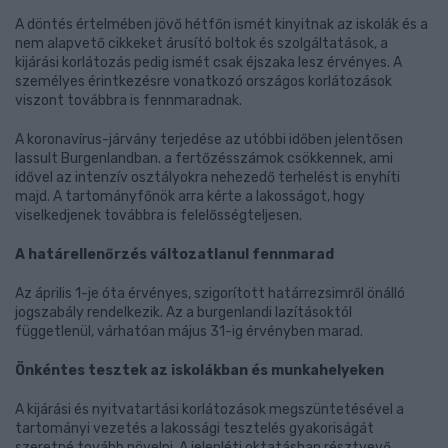
A döntés értelmében jövő hétfőn ismét kinyitnak az iskolák és a
nem alapvető cikkeket árusító boltok és szolgáltatások, a
kijárási korlátozás pedig ismét csak éjszaka lesz érvényes. A
személyes érintkezésre vonatkozó országos korlátozások
viszont továbbra is fennmaradnak.
A koronavírus-járvány terjedése az utóbbi időben jelentősen
lassult Burgenlandban. a fertőzésszámok csökkennek, ami
idővel az intenzív osztályokra nehezedő terhelést is enyhíti
majd. A tartományfőnök arra kérte a lakosságot, hogy
viselkedjenek továbbra is felelősségteljesen.
A határellenőrzés változatlanul fennmarad
Az április 1-je óta érvényes, szigorított határrezsimről önálló
jogszabály rendelkezik. Az a burgenlandi lazításoktól
függetlenül, várhatóan május 31-ig érvényben marad.
Önkéntes tesztek az iskolákban és munkahelyeken
A kijárási és nyitvatartási korlátozások megszüntetésével a
tartományi vezetés a lakossági tesztelés gyakoriságát
szeretné tovább növelni. A jelenléti oktatásban résztvevő