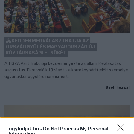
KEDDEN MEGVÁLASZTHATJA AZ
ORSZÁGGYŰLÉS MAGYARORSZÁG ÚJ
KÖZTÁRSASÁGI ELNÖKÉT
A TISZA Párt frakciója kezdeményezte az államfőválasztás
augusztus 11-re való kitűzését - a kormánypárti jelölt személye
ugyanakkor egyelőre nem ismert.
Szólj hozzá!
ugytudjuk.hu -
Do Not Process My Personal
Information