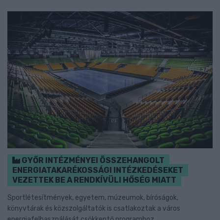
GYŐR INTÉZMÉNYEI ÖSSZEHANGOLT
ENERGIATAKARÉKOSSÁGI INTÉZKEDÉSEKET
VEZETTEK BE A RENDKÍVÜLI HŐSÉG MIATT
Sportlétesítmények, egyetem, múzeumok, bíróságok,
könyvtárak és közszolgáltatók is csatlakoztak a város
energiafelhasználását csökkentő programhoz.