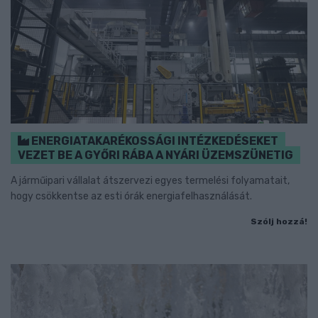
ENERGIATAKARÉKOSSÁGI INTÉZKEDÉSEKET
VEZET BE A GYŐRI RÁBA A NYÁRI ÜZEMSZÜNETIG
A járműipari vállalat átszervezi egyes termelési folyamatait,
hogy csökkentse az esti órák energiafelhasználását.
Szólj hozzá!