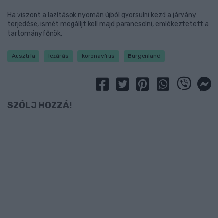
Ha viszont a lazítások nyomán újból gyorsulni kezd a járvány
terjedése, ismét megálljt kell majd parancsolni, emlékeztetett a
tartományfőnök.
Ausztria
lezárás
koronavírus
Burgenland
SZÓLJ HOZZÁ!