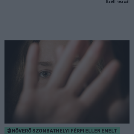
Szólj hozzá!
NŐVERŐ SZOMBATHELYI FÉRFI ELLEN EMELT