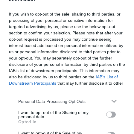
If you wish to opt-out of the sale, sharing to third parties, or
processing of your personal or sensitive information for
targeted advertising by us, please use the below opt-out
section to confirm your selection. Please note that after your
opt-out request is processed you may continue seeing
interest-based ads based on personal information utilized by
us or personal information disclosed to third parties prior to
your opt-out. You may separately opt-out of the further
SZAKÉRTŐ A DUNA ALACSONY VÍZÁLLÁSÁRÓL: A
disclosure of your personal information by third parties on the
VÍZLÉPCSŐ SEM CSODASZER ÖNMAGÁBAN, A
IAB’s list of downstream participants. This information may
KLÍMAVÁLTOZÁS MIATT ÚJ SZEMLÉLETRE VAN
also be disclosed by us to third parties on the
IAB’s List of
SZÜKSÉG
Downstream Participants
that may further disclose it to other
third parties.
A BME vízmérnöke szerint a Paksi Atomerőmű helyzetére sem
jelentene automatikus megoldást egy új dunai vízlépcső - a jövő
Please note that this website/app uses one or more Google
Personal Data Processing Opt Outs
vízgazdálkodását pedig már a klímamodellekre kell alapozni.
services and may gather and store information including but
not limited to your visit or usage behaviour. You may click to
I want to opt-out of the Sharing of my
Szólj hozzá!
personal data.
grant or deny consent to Google and its third-party tags to
Opted In
use your data for below specified purposes in below Google
consent section.
I want to opt-out of the Sale of my