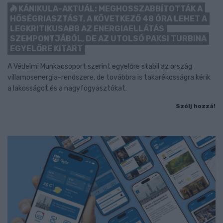
KÁNIKULA-AKTUÁL: MEGHOSSZABBÍTOTTÁK A
HŐSÉGRIASZTÁST, A KÖVETKEZŐ 48 ÓRA LEHET A
LEGKRITIKUSABB AZ ENERGIAELLÁTÁS
SZEMPONTJÁBÓL, DE AZ UTOLSÓ PAKSI TURBINA
EGYELŐRE KITART
A Védelmi Munkacsoport szerint egyelőre stabil az ország
villamosenergia-rendszere, de továbbra is takarékosságra kérik
a lakosságot és a nagyfogyasztókat.
Szólj hozzá!