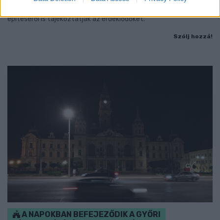
Augusztus 6-án a beruházás ütemezéséről és az új kerékpárút
építéséről is tájékoztatják az érdeklődőket.
Szólj hozzá!
A NAPOKBAN BEFEJEZŐDIK A GYŐRI