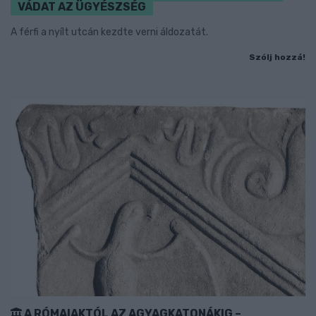
VÁDAT AZ ÜGYÉSZSÉG
A férfi a nyílt utcán kezdte verni áldozatát.
Szólj hozzá!
A RÓMAIAKTÓL AZ AGYAGKATONÁKIG –