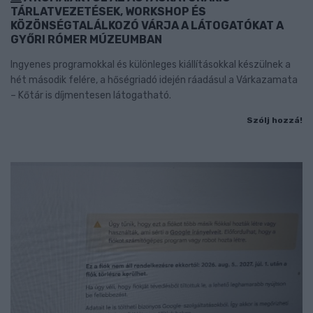
TÁRLATVEZETÉSEK, WORKSHOP ÉS
KÖZÖNSÉGTALÁLKOZÓ VÁRJA A LÁTOGATÓKAT A
GYŐRI RÓMER MÚZEUMBAN
Ingyenes programokkal és különleges kiállításokkal készülnek a
hét második felére, a hőségriadó idején ráadásul a Várkazamata
– Kőtár is díjmentesen látogatható.
Szólj hozzá!