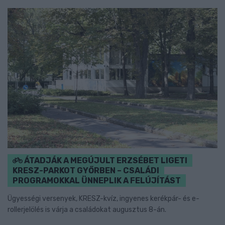
ÁTADJÁK A MEGÚJULT ERZSÉBET LIGETI
KRESZ-PARKOT GYŐRBEN – CSALÁDI
PROGRAMOKKAL ÜNNEPLIK A FELÚJÍTÁST
Ügyességi versenyek, KRESZ-kvíz, ingyenes kerékpár- és e-
rollerjelölés is várja a családokat augusztus 8-án.