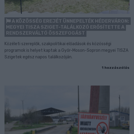
A KÖZÖSSÉG EREJÉT ÜNNEPELTÉK HÉDERVÁRON:
MEGYEI TISZA SZIGET-TALÁLKOZÓ ERŐSÍTETTE A
RENDSZERVÁLTÓ ÖSSZEFOGÁST
Közéleti szereplők, szakpolitikai előadások és közösségi
programok is helyet kaptak a Győr-Moson-Sopron megyei TISZA
Szigetek egész napos találkozóján.
1 hozzászólás