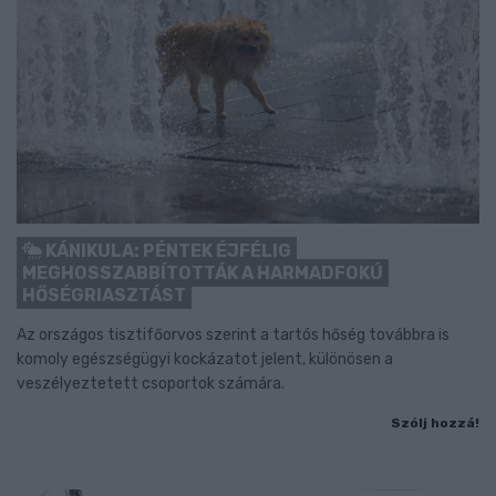
KÁNIKULA: PÉNTEK ÉJFÉLIG
MEGHOSSZABBÍTOTTÁK A HARMADFOKÚ
HŐSÉGRIASZTÁST
Az országos tisztifőorvos szerint a tartós hőség továbbra is
komoly egészségügyi kockázatot jelent, különösen a
veszélyeztetett csoportok számára.
Szólj hozzá!