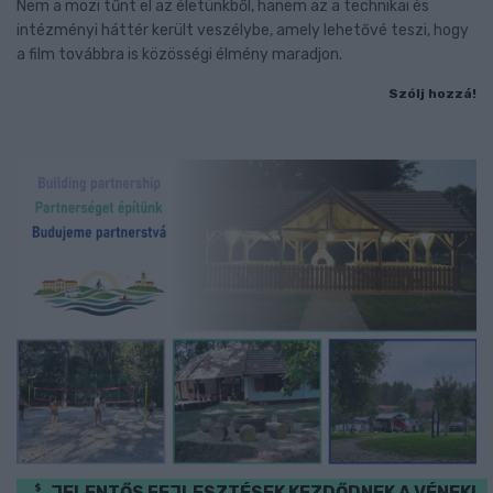
Nem a mozi tűnt el az életünkből, hanem az a technikai és
intézményi háttér került veszélybe, amely lehetővé teszi, hogy
a film továbbra is közösségi élmény maradjon.
Szólj hozzá!
JELENTŐS FEJLESZTÉSEK KEZDŐDNEK A VÉNEKI