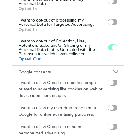
Personal Data.
Opted In
I want to opt-out of processing my
Personal Data for Targeted Advertising.
Opted In
I want to opt-out of Collection, Use,
Retention, Sale, and/or Sharing of my
Personal Data that Is Unrelated with the
Purposes for which it was collected.
Opted Out
Google consents
I want to allow Google to enable storage
related to advertising like cookies on web or
MEGRÁZÓ VIDEÓ BÁBOLNÁRÓL: HAJLÉKTALAN
device identifiers in apps.
FÉRFIT BÁNTALMAZTAK ÉS ALÁZTAK MEG - HELYI
INFORMÁCIÓINK SZERINT A RENDŐRSÉG MÁR
I want to allow my user data to be sent to
INTÉZKEDIK AZ ÜGYBEN
Google for online advertising purposes.
A felvételen egy padon alvó férfit ütnek meg, majd arra
kényszerítik, hogy térdre ereszkedve megcsókolja egyikük
I want to allow Google to send me
bakancsát.
personalized advertising.