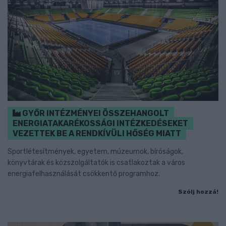
GYŐR INTÉZMÉNYEI ÖSSZEHANGOLT
ENERGIATAKARÉKOSSÁGI INTÉZKEDÉSEKET
VEZETTEK BE A RENDKÍVÜLI HŐSÉG MIATT
Sportlétesítmények, egyetem, múzeumok, bíróságok,
könyvtárak és közszolgáltatók is csatlakoztak a város
energiafelhasználását csökkentő programhoz.
Szólj hozzá!