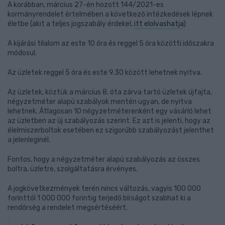
A korábban, március 27-én hozott 144/2021-es
kormányrendelet értelmében a következő intézkedések lépnek
életbe (akit a teljes jogszabály érdekel,
itt elolvashatja
)
A kijárási tilalom az este 10 óra és reggel 5 óra közötti időszakra
módosul.
Az üzletek reggel 5 óra és este 9.30 között lehetnek nyitva.
Az üzletek, köztük a március 8. óta zárva tartó üzletek újfajta,
négyzetméter alapú szabályok mentén ugyan, de nyitva
lehetnek. Átlagosan 10 négyzetméterenként egy vásárló lehet
az üzletben az új szabályozás szerint. Ez azt is jelenti, hogy az
élelmiszerboltok esetében ez szigorúbb szabályozást jelenthet
a jelenleginél.
Fontos, hogy a négyzetméter alapú szabályozás az összes
boltra, üzletre, szolgáltatásra érvényes.
A jogkövetkezmények terén nincs változás, vagyis 100 000
forinttól 1 000 000 forintig terjedő bírságot szabhat ki a
rendőrség a rendelet megsértéséért.