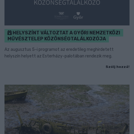
HELYSZÍNT VÁLTOZTAT A GYŐRI NEMZETKÖZI
MŰVÉSZTELEP KÖZÖNSÉGTALÁLKOZÓJA
Az augusztus 5-i programot az eredetileg meghirdetett
helyszín helyett az Esterházy-palotában rendezik meg.
Szólj hozzá!