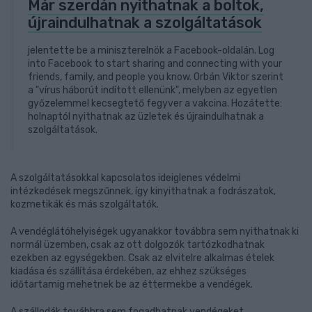
Már szerdán nyithatnak a boltok,
újraindulhatnak a szolgáltatások
jelentette be a miniszterelnök a Facebook-oldalán. Log
into Facebook to start sharing and connecting with your
friends, family, and people you know. Orbán Viktor szerint
a "vírus háborút indított ellenünk", melyben az egyetlen
győzelemmel kecsegtető fegyver a vakcina. Hozátette:
holnaptól nyithatnak az üzletek és újraindulhatnak a
szolgáltatások.
A szolgáltatásokkal kapcsolatos ideiglenes védelmi
intézkedések megszűnnek, így kinyithatnak a fodrászatok,
kozmetikák és más szolgáltatók.
A vendéglátóhelyiségek ugyanakkor továbbra sem nyithatnak ki
normál üzemben, csak az ott dolgozók tartózkodhatnak
ezekben az egységekben. Csak az elvitelre alkalmas ételek
kiadása és szállítása érdekében, az ehhez szükséges
időtartamig mehetnek be az éttermekbe a vendégek.
A szállodák továbbra sem fogadhatnak vendégeket.