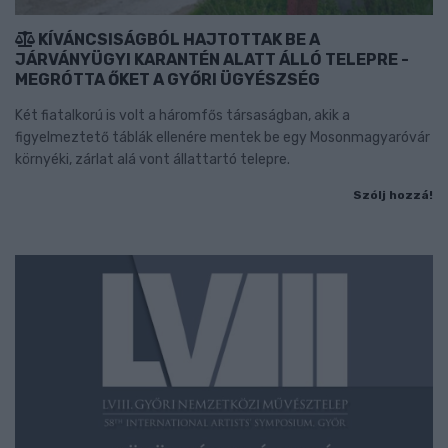
KÍVÁNCSISÁGBÓL HAJTOTTAK BE A
JÁRVÁNYÜGYI KARANTÉN ALATT ÁLLÓ TELEPRE -
MEGRÓTTA ŐKET A GYŐRI ÜGYÉSZSÉG
Két fiatalkorú is volt a háromfős társaságban, akik a
figyelmeztető táblák ellenére mentek be egy Mosonmagyaróvár
környéki, zárlat alá vont állattartó telepre.
Szólj hozzá!