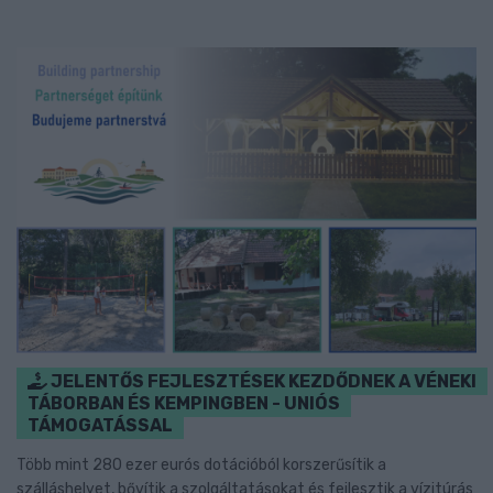
JELENTŐS FEJLESZTÉSEK KEZDŐDNEK A VÉNEKI
TÁBORBAN ÉS KEMPINGBEN - UNIÓS
TÁMOGATÁSSAL
Több mint 280 ezer eurós dotációból korszerűsítik a
szálláshelyet, bővítik a szolgáltatásokat és fejlesztik a vízitúrás