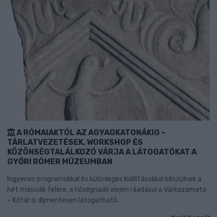
A RÓMAIAKTÓL AZ AGYAGKATONÁKIG –
TÁRLATVEZETÉSEK, WORKSHOP ÉS
KÖZÖNSÉGTALÁLKOZÓ VÁRJA A LÁTOGATÓKAT A
GYŐRI RÓMER MÚZEUMBAN
Ingyenes programokkal és különleges kiállításokkal készülnek a
hét második felére, a hőségriadó idején ráadásul a Várkazamata
– Kőtár is díjmentesen látogatható.