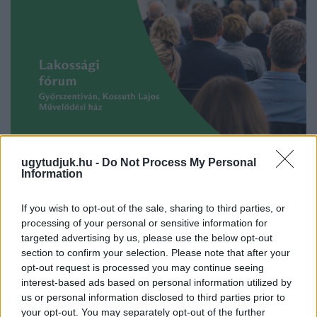
ugytudjuk.hu -
Do Not Process My Personal
Information
LAKOSSÁGI FÓRUMON MUTATJÁK BE A
If you wish to opt-out of the sale, sharing to third parties, or
GYŐRSZENTIVÁNI KÖR TÉR FELÚJÍTÁSÁNAK
processing of your personal or sensitive information for
TERVEIT
targeted advertising by us, please use the below opt-out
section to confirm your selection. Please note that after your
Augusztus 6-án a beruházás ütemezéséről és az új kerékpárút
opt-out request is processed you may continue seeing
építéséről is tájékoztatják az érdeklődőket.
interest-based ads based on personal information utilized by
us or personal information disclosed to third parties prior to
Szólj hozzá!
your opt-out. You may separately opt-out of the further