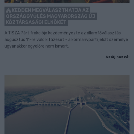
KEDDEN MEGVÁLASZTHATJA AZ
ORSZÁGGYŰLÉS MAGYARORSZÁG ÚJ
KÖZTÁRSASÁGI ELNÖKÉT
A TISZA Párt frakciója kezdeményezte az államfőválasztás
augusztus 11-re való kitűzését - a kormánypárti jelölt személye
ugyanakkor egyelőre nem ismert.
Szólj hozzá!