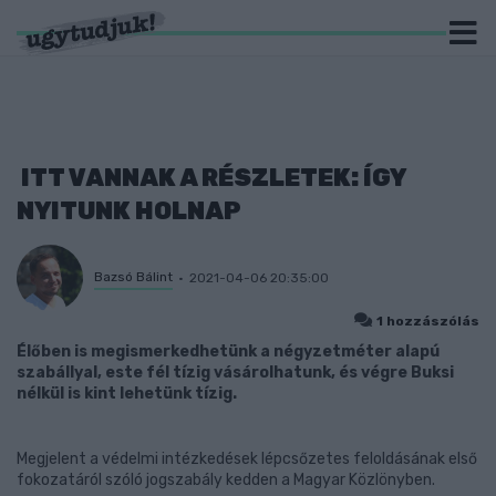
ITT VANNAK A RÉSZLETEK: ÍGY
NYITUNK HOLNAP
Bazsó Bálint
2021-04-06 20:35:00
1 hozzászólás
Élőben is megismerkedhetünk a négyzetméter alapú
szabállyal, este fél tízig vásárolhatunk, és végre Buksi
nélkül is kint lehetünk tízig.
Megjelent a védelmi intézkedések lépcsőzetes feloldásának első
fokozatáról szóló jogszabály kedden a Magyar Közlönyben.