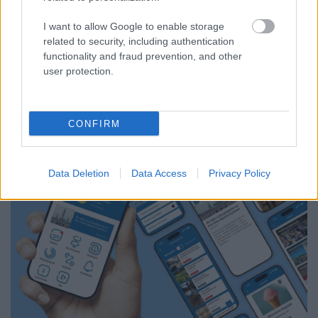
A Védelmi Munkacsoport szerint egyelőre stabil az ország
I want to allow Google to enable storage
villamosenergia-rendszere, de továbbra is takarékosságra kérik
related to security, including authentication
a lakosságot és a nagyfogyasztókat.
functionality and fraud prevention, and other
user protection.
Szólj hozzá!
CONFIRM
Data Deletion
Data Access
Privacy Policy