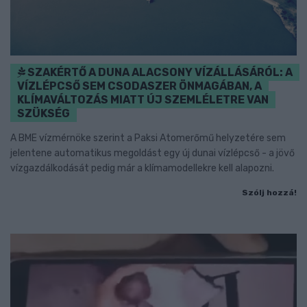
SZAKÉRTŐ A DUNA ALACSONY VÍZÁLLÁSÁRÓL: A
VÍZLÉPCSŐ SEM CSODASZER ÖNMAGÁBAN, A
KLÍMAVÁLTOZÁS MIATT ÚJ SZEMLÉLETRE VAN
SZÜKSÉG
A BME vízmérnöke szerint a Paksi Atomerőmű helyzetére sem
jelentene automatikus megoldást egy új dunai vízlépcső - a jövő
vízgazdálkodását pedig már a klímamodellekre kell alapozni.
Szólj hozzá!