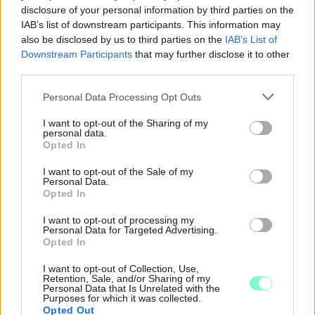
disclosure of your personal information by third parties on the
IAB’s list of downstream participants. This information may
also be disclosed by us to third parties on the
IAB’s List of
Downstream Participants
that may further disclose it to other
third parties.
Please note that this website/app uses one or more Google
Personal Data Processing Opt Outs
services and may gather and store information including but
not limited to your visit or usage behaviour. You may click to
I want to opt-out of the Sharing of my
personal data.
grant or deny consent to Google and its third-party tags to
Opted In
use your data for below specified purposes in below Google
consent section.
I want to opt-out of the Sale of my
Personal Data.
Opted In
I want to opt-out of processing my
Personal Data for Targeted Advertising.
A NAPOKBAN BEFEJEZŐDIK A GYŐRI
Opted In
DÍSZKIVILÁGÍTÁS LEKAPCSOLÁSA
I want to opt-out of Collection, Use,
A város 77 helyszínén zajlik a munkavégzés, a Győr Projekt
Retention, Sale, and/or Sharing of my
Personal Data that Is Unrelated with the
kezelésében lévő épületek egy részét is érinti az intézkedés.
Purposes for which it was collected.
Opted Out