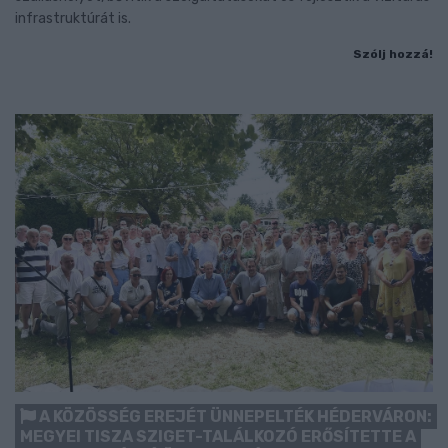
infrastruktúrát is.
Szólj hozzá!
A KÖZÖSSÉG EREJÉT ÜNNEPELTÉK HÉDERVÁRON:
MEGYEI TISZA SZIGET-TALÁLKOZÓ ERŐSÍTETTE A