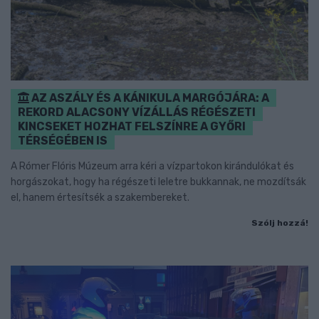
AZ ASZÁLY ÉS A KÁNIKULA MARGÓJÁRA: A
REKORD ALACSONY VÍZÁLLÁS RÉGÉSZETI
KINCSEKET HOZHAT FELSZÍNRE A GYŐRI
TÉRSÉGÉBEN IS
A Rómer Flóris Múzeum arra kéri a vízpartokon kirándulókat és
horgászokat, hogy ha régészeti leletre bukkannak, ne mozdítsák
el, hanem értesítsék a szakembereket.
Szólj hozzá!