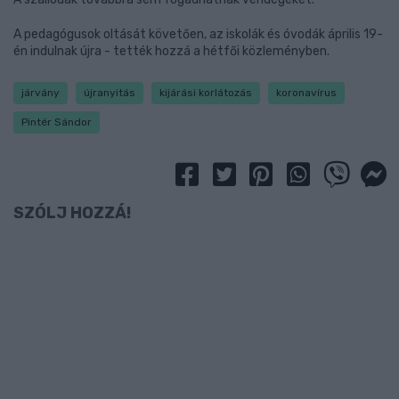
A pedagógusok oltását követően, az iskolák és óvodák április 19-
én indulnak újra - tették hozzá a hétfői közleményben.
járvány
újranyitás
kijárási korlátozás
koronavírus
Pintér Sándor
SZÓLJ HOZZÁ!