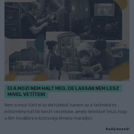
A MOZI NEM HALT MEG, DE LASSAN NEM LESZ
MIVEL VETÍTENI
Nem a mozi tűnt el az életünkből, hanem az a technikai és
intézményi háttér került veszélybe, amely lehetővé teszi, hogy
a film továbbra is közösségi élmény maradjon.
Szólj hozzá!