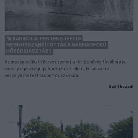
KÁNIKULA: PÉNTEK ÉJFÉLIG
MEGHOSSZABBÍTOTTÁK A HARMADFOKÚ
HŐSÉGRIASZTÁST
Az országos tisztifőorvos szerint a tartós hőség továbbra is
komoly egészségügyi kockázatot jelent, különösen a
veszélyeztetett csoportok számára.
Szólj hozzá!