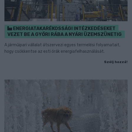
ENERGIATAKARÉKOSSÁGI INTÉZKEDÉSEKET
VEZET BE A GYŐRI RÁBA A NYÁRI ÜZEMSZÜNETIG
A járműipari vállalat átszervezi egyes termelési folyamatait,
hogy csökkentse az esti órák energiafelhasználását.
Szólj hozzá!