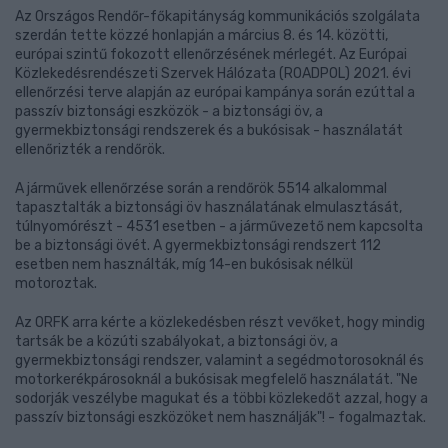
Az Országos Rendőr-főkapitányság kommunikációs szolgálata
szerdán tette közzé honlapján a március 8. és 14. közötti,
európai szintű fokozott ellenőrzésének mérlegét. Az Európai
Közlekedésrendészeti Szervek Hálózata (ROADPOL) 2021. évi
ellenőrzési terve alapján az európai kampánya során ezúttal a
passzív biztonsági eszközök - a biztonsági öv, a
gyermekbiztonsági rendszerek és a bukósisak - használatát
ellenőrizték a rendőrök.
A járművek ellenőrzése során a rendőrök 5514 alkalommal
tapasztalták a biztonsági öv használatának elmulasztását,
túlnyomórészt - 4531 esetben - a járművezető nem kapcsolta
be a biztonsági övét. A gyermekbiztonsági rendszert 112
esetben nem használták, míg 14-en bukósisak nélkül
motoroztak.
Az ORFK arra kérte a közlekedésben részt vevőket, hogy mindig
tartsák be a közúti szabályokat, a biztonsági öv, a
gyermekbiztonsági rendszer, valamint a segédmotorosoknál és
motorkerékpárosoknál a bukósisak megfelelő használatát. "Ne
sodorják veszélybe magukat és a többi közlekedőt azzal, hogy a
passzív biztonsági eszközöket nem használják"! - fogalmaztak.