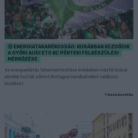
ENERGIATAKARÉKOSSÁG: KORÁBBAN KEZDŐDIK
A GYŐRI AUDI ETO KC PÉNTEKI FELKÉSZÜLÉSI
MÉRKŐZÉSE
Az energiaellátás tehermentesítése érdekében másfél órával
előrébb hozták a Brest Bretagne Handball elleni találkozó
kezdését.
1 hozzászólás