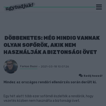
DÖBBENETES: MÉG MINDIG VANNAK
OLYAN SOFŐRÖK, AKIK NEM
HASZNÁLJÁK A BIZTONSÁGI ÖVET
Farkas Bazsi
2021-03-18 10:07:26
Szólj hozzá!
Mindez az országos rendőri ellenőrzés során derült ki.
Egy hét alatt több ezer sofőrnél észlelték a rendőrök, hogy
vezetés közben nem használta a biztonsági övet.