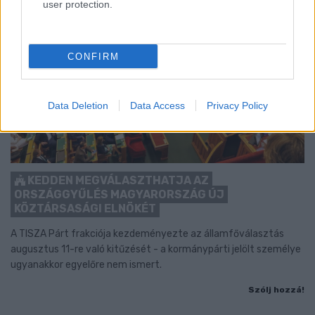
user protection.
CONFIRM
Data Deletion
Data Access
Privacy Policy
KEDDEN MEGVÁLASZTHATJA AZ
ORSZÁGGYŰLÉS MAGYARORSZÁG ÚJ
KÖZTÁRSASÁGI ELNÖKÉT
A TISZA Párt frakciója kezdeményezte az államfőválasztás
augusztus 11-re való kitűzését - a kormánypárti jelölt személye
ugyanakkor egyelőre nem ismert.
Szólj hozzá!