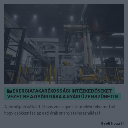
ENERGIATAKARÉKOSSÁGI INTÉZKEDÉSEKET
VEZET BE A GYŐRI RÁBA A NYÁRI ÜZEMSZÜNETIG
A járműipari vállalat átszervezi egyes termelési folyamatait,
hogy csökkentse az esti órák energiafelhasználását.
Szólj hozzá!