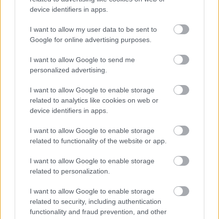
device identifiers in apps.
I want to allow my user data to be sent to
Google for online advertising purposes.
I want to allow Google to send me
personalized advertising.
I want to allow Google to enable storage
related to analytics like cookies on web or
CZUNYINÉ HARCA A GMAIL ÉS AZ ÖNKÉNY ELLEN
- LETILTOTTA A GOOGLE A VÉDVONAL LEVELEZŐ
device identifiers in apps.
FIÓKJÁT
I want to allow Google to enable storage
Nem vicc! A Fidesz maradéka tényleg egy ingyenes e-mail
related to functionality of the website or app.
szolgáltatást használt, hogy megvédje a Fidesz maradékát.
I want to allow Google to enable storage
Szólj hozzá!
related to personalization.
I want to allow Google to enable storage
related to security, including authentication
functionality and fraud prevention, and other