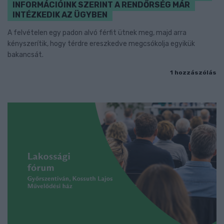
INFORMÁCIÓINK SZERINT A RENDŐRSÉG MÁR
INTÉZKEDIK AZ ÜGYBEN
A felvételen egy padon alvó férfit ütnek meg, majd arra
kényszerítik, hogy térdre ereszkedve megcsókolja egyikük
bakancsát.
1 hozzászólás