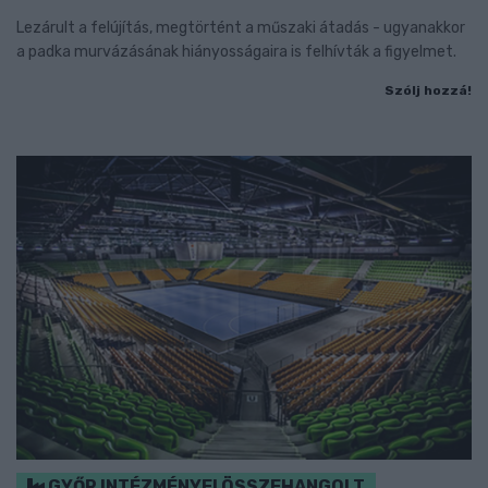
Lezárult a felújítás, megtörtént a műszaki átadás - ugyanakkor
a padka murvázásának hiányosságaira is felhívták a figyelmet.
Szólj hozzá!
GYŐR INTÉZMÉNYEI ÖSSZEHANGOLT