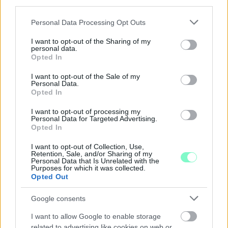
third parties.
Please note that this website/app uses one or more Google
Personal Data Processing Opt Outs
services and may gather and store information including but
not limited to your visit or usage behaviour. You may click to
I want to opt-out of the Sharing of my
personal data.
grant or deny consent to Google and its third-party tags to
Opted In
A RÓMAIAKTÓL AZ AGYAGKATONÁKIG –
use your data for below specified purposes in below Google
TÁRLATVEZETÉSEK, WORKSHOP ÉS
consent section.
I want to opt-out of the Sale of my
KÖZÖNSÉGTALÁLKOZÓ VÁRJA A LÁTOGATÓKAT A
Personal Data.
GYŐRI RÓMER MÚZEUMBAN
Opted In
Ingyenes programokkal és különleges kiállításokkal készülnek a
I want to opt-out of processing my
Personal Data for Targeted Advertising.
hét második felére, a hőségriadó idején ráadásul a Várkazamata
Opted In
– Kőtár is díjmentesen látogatható.
I want to opt-out of Collection, Use,
Szólj hozzá!
Retention, Sale, and/or Sharing of my
Personal Data that Is Unrelated with the
Purposes for which it was collected.
Opted Out
Google consents
I want to allow Google to enable storage
related to advertising like cookies on web or