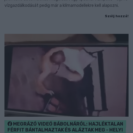
vízgazdálkodását pedig már a klímamodellekre kell alapozni.
Szólj hozzá!
MEGRÁZÓ VIDEÓ BÁBOLNÁRÓL: HAJLÉKTALAN
FÉRFIT BÁNTALMAZTAK ÉS ALÁZTAK MEG - HELYI