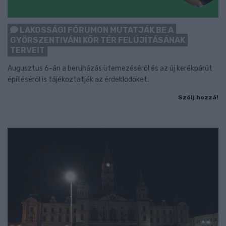
LAKOSSÁGI FÓRUMON MUTATJÁK BE A
GYŐRSZENTIVÁNI KÖR TÉR FELÚJÍTÁSÁNAK
TERVEIT
Augusztus 6-án a beruházás ütemezéséről és az új kerékpárút
építéséről is tájékoztatják az érdeklődőket.
Szólj hozzá!