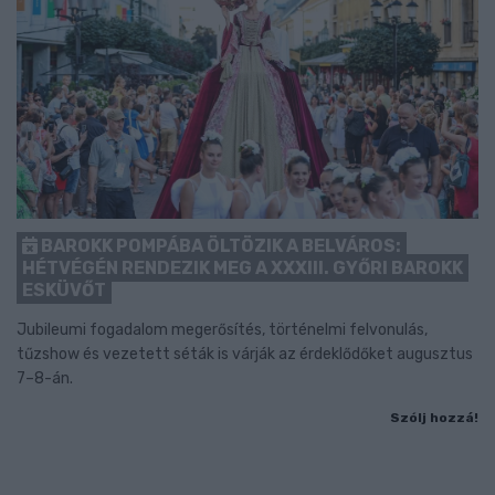
BAROKK POMPÁBA ÖLTÖZIK A BELVÁROS:
HÉTVÉGÉN RENDEZIK MEG A XXXIII. GYŐRI BAROKK
ESKÜVŐT
Jubileumi fogadalom megerősítés, történelmi felvonulás,
tűzshow és vezetett séták is várják az érdeklődőket augusztus
7–8-án.
Szólj hozzá!