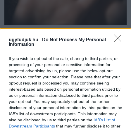
NŐVERŐ SZOMBATHELYI FÉRFI ELLEN EMELT
VÁDAT AZ ÜGYÉSZSÉG
ugytudjuk.hu -
Do Not Process My Personal
Information
A férfi a nyílt utcán kezdte verni áldozatát.
If you wish to opt-out of the sale, sharing to third parties, or
Szólj hozzá!
processing of your personal or sensitive information for
targeted advertising by us, please use the below opt-out
section to confirm your selection. Please note that after your
opt-out request is processed you may continue seeing
interest-based ads based on personal information utilized by
us or personal information disclosed to third parties prior to
your opt-out. You may separately opt-out of the further
disclosure of your personal information by third parties on the
IAB’s list of downstream participants. This information may
also be disclosed by us to third parties on the
IAB’s List of
Downstream Participants
that may further disclose it to other