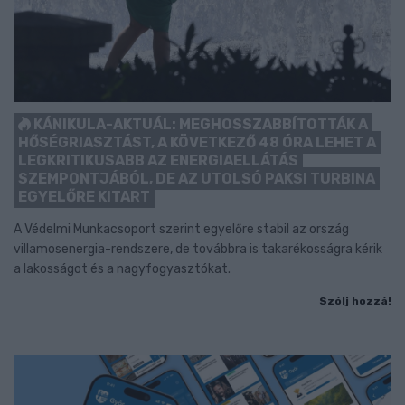
KÁNIKULA-AKTUÁL: MEGHOSSZABBÍTOTTÁK A
HŐSÉGRIASZTÁST, A KÖVETKEZŐ 48 ÓRA LEHET A
LEGKRITIKUSABB AZ ENERGIAELLÁTÁS
SZEMPONTJÁBÓL, DE AZ UTOLSÓ PAKSI TURBINA
EGYELŐRE KITART
A Védelmi Munkacsoport szerint egyelőre stabil az ország
villamosenergia-rendszere, de továbbra is takarékosságra kérik
a lakosságot és a nagyfogyasztókat.
Szólj hozzá!