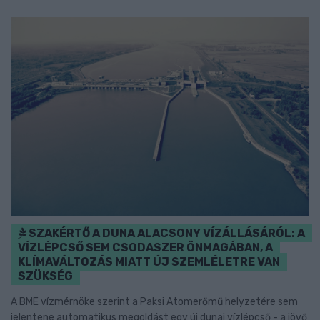
SZAKÉRTŐ A DUNA ALACSONY VÍZÁLLÁSÁRÓL: A
VÍZLÉPCSŐ SEM CSODASZER ÖNMAGÁBAN, A
KLÍMAVÁLTOZÁS MIATT ÚJ SZEMLÉLETRE VAN
SZÜKSÉG
A BME vízmérnöke szerint a Paksi Atomerőmű helyzetére sem
jelentene automatikus megoldást egy új dunai vízlépcső - a jövő