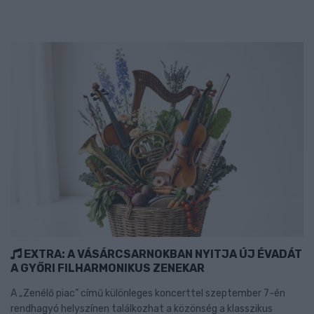
EXTRA: A VÁSÁRCSARNOKBAN NYITJA ÚJ ÉVADÁT
A GYŐRI FILHARMONIKUS ZENEKAR
A „Zenélő piac” című különleges koncerttel szeptember 7-én
rendhagyó helyszínen találkozhat a közönség a klasszikus