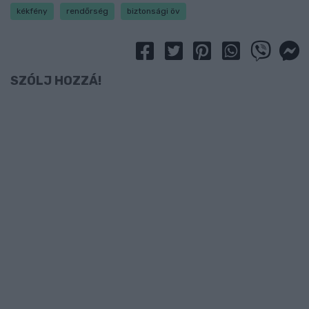
kékfény
rendőrség
biztonsági öv
SZÓLJ HOZZÁ!