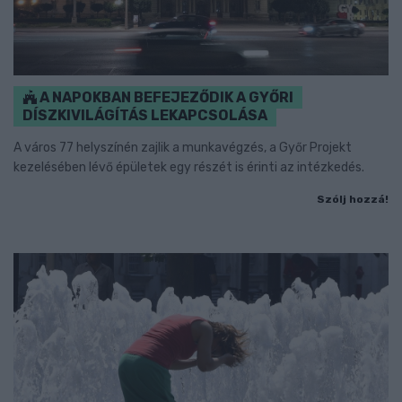
A NAPOKBAN BEFEJEZŐDIK A GYŐRI
DÍSZKIVILÁGÍTÁS LEKAPCSOLÁSA
A város 77 helyszínén zajlik a munkavégzés, a Győr Projekt
kezelésében lévő épületek egy részét is érinti az intézkedés.
Szólj hozzá!