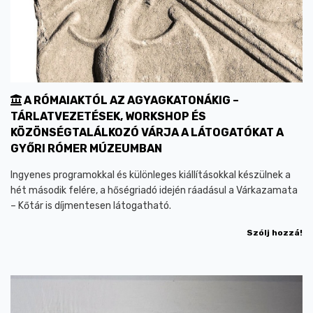
A RÓMAIAKTÓL AZ AGYAGKATONÁKIG –
TÁRLATVEZETÉSEK, WORKSHOP ÉS
KÖZÖNSÉGTALÁLKOZÓ VÁRJA A LÁTOGATÓKAT A
GYŐRI RÓMER MÚZEUMBAN
Ingyenes programokkal és különleges kiállításokkal készülnek a
hét második felére, a hőségriadó idején ráadásul a Várkazamata
– Kőtár is díjmentesen látogatható.
Szólj hozzá!