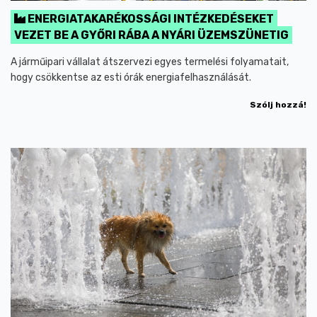
ENERGIATAKARÉKOSSÁGI INTÉZKEDÉSEKET
VEZET BE A GYŐRI RÁBA A NYÁRI ÜZEMSZÜNETIG
A járműipari vállalat átszervezi egyes termelési folyamatait,
hogy csökkentse az esti órák energiafelhasználását.
Szólj hozzá!