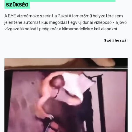
SZÜKSÉG
A BME vízmérnöke szerint a Paksi Atomerőmű helyzetére sem
jelentene automatikus megoldást egy új dunai vízlépcső - a jövő
vízgazdálkodását pedig már a klímamodellekre kell alapozni.
Szólj hozzá!