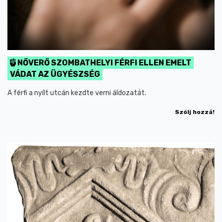
NŐVERŐ SZOMBATHELYI FÉRFI ELLEN EMELT
VÁDAT AZ ÜGYÉSZSÉG
A férfi a nyílt utcán kezdte verni áldozatát.
Szólj hozzá!