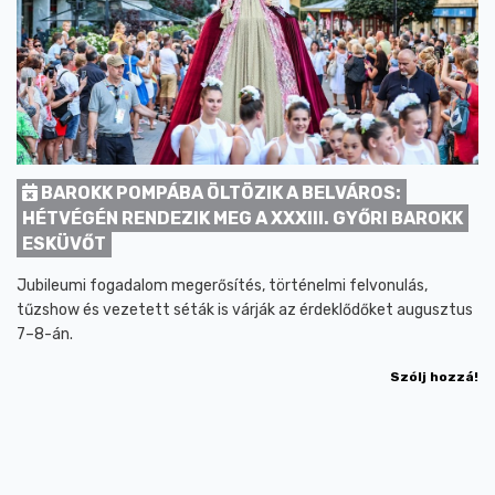
BAROKK POMPÁBA ÖLTÖZIK A BELVÁROS:
HÉTVÉGÉN RENDEZIK MEG A XXXIII. GYŐRI BAROKK
ESKÜVŐT
Jubileumi fogadalom megerősítés, történelmi felvonulás,
tűzshow és vezetett séták is várják az érdeklődőket augusztus
7–8-án.
Szólj hozzá!