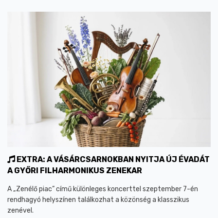
EXTRA: A VÁSÁRCSARNOKBAN NYITJA ÚJ ÉVADÁT
A GYŐRI FILHARMONIKUS ZENEKAR
A „Zenélő piac” című különleges koncerttel szeptember 7-én
rendhagyó helyszínen találkozhat a közönség a klasszikus
zenével.