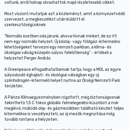
voltunk, erről holnap olvashattok majd részletesebb cikket.
Most viszont mutatjuk azt a közleményt, amit a környezetvédő
szervezet, a megbeszélést után küldött el
szerkesztőségünknek:
"Normális esetben oda járunk, ahova hívnak minket, de ez itt
nem egy normális helyzet. Új kőolaj- vagy földgáz-kitermelési
lehetőségeket tervezni egy nemzeti parkban, a klíma- és
ökológiai válság közepén súlyos felelőtlenség" - értékeli a
helyzetet Perger András.
A Greenpeace elfogadhatatlannak tartja, hogy a MOL az egyre
súlyosbodó éghajlati- és ökológiai válságban egy új
szénhidrogén-kitermelő helyet nyitna az Őrségi Nemzeti Park
területén.
A Párizsi Klímaegyezményben rögzített, még biztonságosnak
tekinthető 1,5 C fokos globális felmelegedési küszöböt a már
meglévő, működő olaj- és gázmezőkben található készlet teljes
kitermelése is veszélyezteti; az új mezők megnyitása még
tovább rontana a helyzeten.