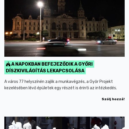
A NAPOKBAN BEFEJEZŐDIK A GYŐRI
DÍSZKIVILÁGÍTÁS LEKAPCSOLÁSA
A város 77 helyszínén zajlik a munkavégzés, a Győr Projekt
kezelésében lévő épületek egy részét is érinti az intézkedés.
Szólj hozzá!