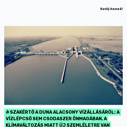
Szólj hozzá!
SZAKÉRTŐ A DUNA ALACSONY VÍZÁLLÁSÁRÓL: A
VÍZLÉPCSŐ SEM CSODASZER ÖNMAGÁBAN, A
KLÍMAVÁLTOZÁS MIATT ÚJ SZEMLÉLETRE VAN