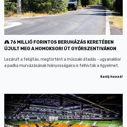
76 MILLIÓ FORINTOS BERUHÁZÁS KERETÉBEN
ÚJULT MEG A HOMOKSORI ÚT GYŐRSZENTIVÁNON
Lezárult a felújítás, megtörtént a műszaki átadás - ugyanakkor
a padka murvázásának hiányosságaira is felhívták a figyelmet.
Szólj hozzá!