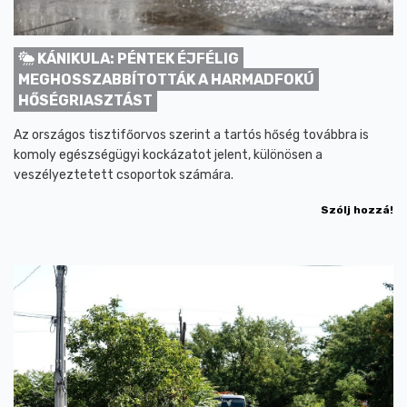
KÁNIKULA: PÉNTEK ÉJFÉLIG
MEGHOSSZABBÍTOTTÁK A HARMADFOKÚ
HŐSÉGRIASZTÁST
Az országos tisztifőorvos szerint a tartós hőség továbbra is
komoly egészségügyi kockázatot jelent, különösen a
veszélyeztetett csoportok számára.
Szólj hozzá!