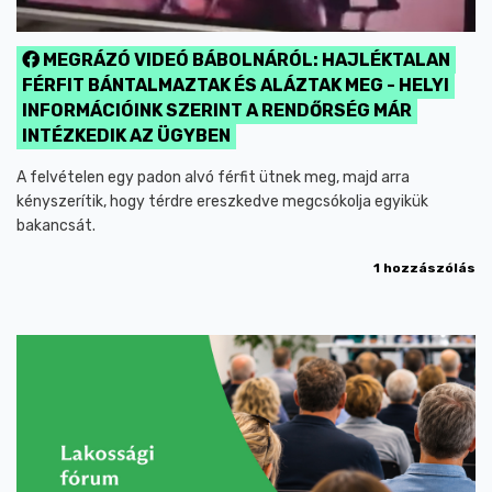
MEGRÁZÓ VIDEÓ BÁBOLNÁRÓL: HAJLÉKTALAN
FÉRFIT BÁNTALMAZTAK ÉS ALÁZTAK MEG - HELYI
INFORMÁCIÓINK SZERINT A RENDŐRSÉG MÁR
INTÉZKEDIK AZ ÜGYBEN
A felvételen egy padon alvó férfit ütnek meg, majd arra
kényszerítik, hogy térdre ereszkedve megcsókolja egyikük
bakancsát.
1 hozzászólás