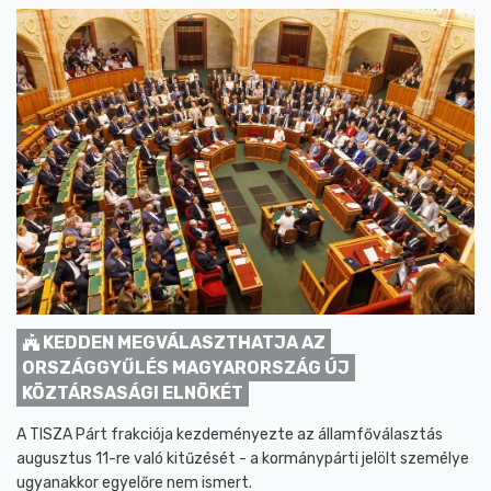
KEDDEN MEGVÁLASZTHATJA AZ
ORSZÁGGYŰLÉS MAGYARORSZÁG ÚJ
KÖZTÁRSASÁGI ELNÖKÉT
A TISZA Párt frakciója kezdeményezte az államfőválasztás
augusztus 11-re való kitűzését - a kormánypárti jelölt személye
ugyanakkor egyelőre nem ismert.