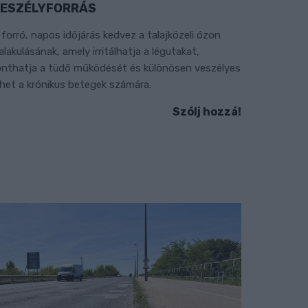
ESZÉLYFORRÁS
 forró, napos időjárás kedvez a talajközeli ózon
ialakulásának, amely irritálhatja a légutakat,
onthatja a tüdő működését és különösen veszélyes
ehet a krónikus betegek számára.
Szólj hozzá!