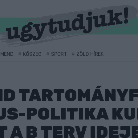
RMEND
KŐSZEG
SPORT
ZÖLD HÍREK
D TARTOMÁNYF
US-POLITIKA K
T A B TERV IDEJ