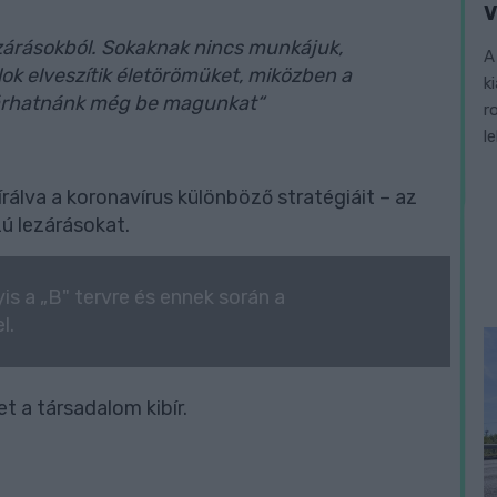
V
ezárásokból. Sokaknak nincs munkájuk,
A
lok elveszítik életörömüket, miközben a
k
 zárhatnánk még be magunkat“
r
l
rálva a koronavírus különböző stratégiáit – az
zú lezárásokat.
yis a „B" tervre és ennek során a
l.
et a társadalom kibír.