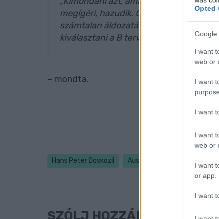
„Kimondani azt, ami van, azt jelenti: a 
Opted 
megígéri, hazudik. Cinikus az, aki figye
számtalan áldozatát, csak azért, hogy ne 
Google 
kiválasztani a B tervet, különben veszé
I want t
web or d
– mondta.
I want t
purpose
I want 
I want t
web or d
Hans Peter Doskozil
Ausztria
Burgenland
I want t
or app.
I want t
SZÓLJ HOZZÁ!
I want t