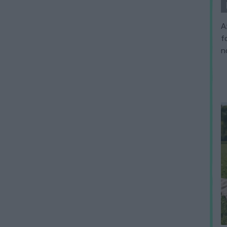
A
f
n