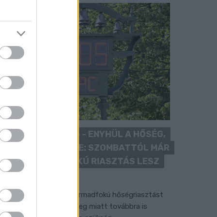
KÁNIKULA 2026 - ENYHÜL A HŐSÉG,
DE MÉG NINCS VÉGE: SZOMBATTÓL MÁR
“CSAK” MÁSODFOKÚ RIASZTÁS LESZ
ÉRVÉNYBEN
 július vége óta tartó harmadfokú hőségriasztást
érséklik, de a tartós meleg miatt továbbra is