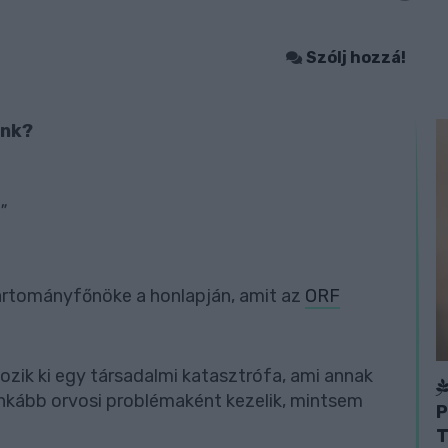
Szólj hozzá!
ünk?
"
artományfőnöke a honlapján, amit az
ORF
zik ki egy társadalmi katasztrófa, ami annak
inkább orvosi problémaként kezelik, mintsem
P
.
T