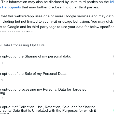
. This information may also be disclosed by us to third parties on the
IA
sak akkor fog működni, ha tömegesen bővítjük a
Participants
that may further disclose it to other third parties.
ása, gyerekek iskolába vitele, barátokkal való
eg egészségesebb világ, mint az a világ,
 that this website/app uses one or more Google services and may gath
including but not limited to your visit or usage behaviour. You may click 
 to Google and its third-party tags to use your data for below specifi
ogle consent section.
 Burgenland lehetne „Ausztria tesztbajnoka“.
l Data Processing Opt Outs
o opt-out of the Sharing of my personal data.
t tesztelni lehet, az „olyan, mint egy hullámtörő
In
li kvótájú Burgenlandban több tünetmentes eset
államban a tartományfőnök szerint. A
o opt-out of the Sale of my Personal Data.
ll eszközölni egy gyógyszer kutatásba.
In
M
to opt-out of processing my Personal Data for Targeted
e
megszépítése, hanem a realitás megmondása"
ing.
In
o opt-out of Collection, Use, Retention, Sale, and/or Sharing
ersonal Data that Is Unrelated with the Purposes for which it
lected.