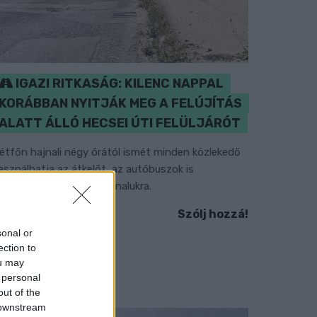
IGAZI RITKASÁG: KILENC NAPPAL
KORÁBBAN NYITJÁK MEG A FELÚJÍTÁS
ALATT ÁLLÓ HECSEI ÚTI FELÜLJÁRÓT
étfőn hajnali négy órától ismét minden közlekedő
asználhatja az átkelőt, az autóbuszok is
isszatérnek eredeti útvonalukra.
Szólj hozzá!
sonal or
ection to
ou may
 personal
out of the
 downstream