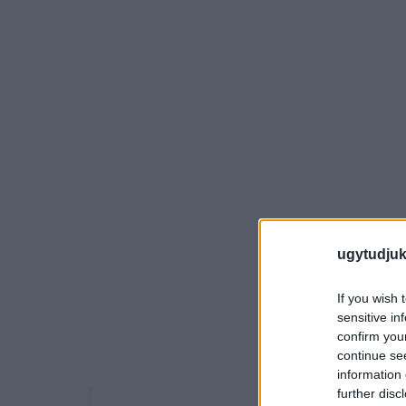
ugytudjuk
If you wish 
sensitive in
confirm you
continue se
information 
further disc