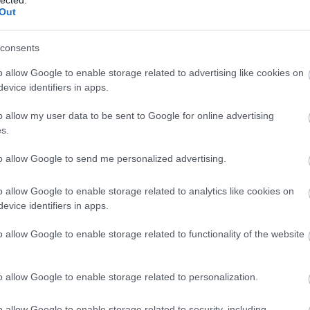
szenvedés nem teljesen elkerülhető. Aki ezt
Out
lmen kívül hagyja a végleges lezárások
kelljen irányt váltania. Itt az ideje
consents
lyeztetjük a társadalmi békét és a társadalmat!“
o allow Google to enable storage related to advertising like cookies on
evice identifiers in apps.
o allow my user data to be sent to Google for online advertising
s.
to allow Google to send me personalized advertising.
Fotó: Hans Peter Doskozil Facebook
o allow Google to enable storage related to analytics like cookies on
evice identifiers in apps.
koronavírus
korlátozás
o allow Google to enable storage related to functionality of the website
o allow Google to enable storage related to personalization.
A
m
o allow Google to enable storage related to security, including