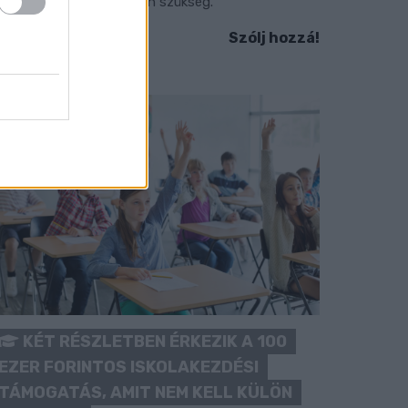
okozott óvatosságra van szükség.
Szólj hozzá!
KÉT RÉSZLETBEN ÉRKEZIK A 100
EZER FORINTOS ISKOLAKEZDÉSI
TÁMOGATÁS, AMIT NEM KELL KÜLÖN