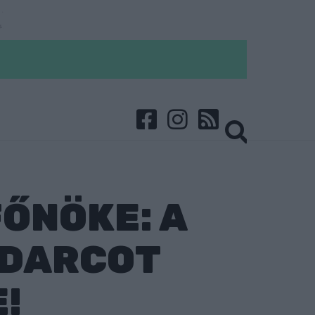
ŐNÖKE: A
UDARCOT
E!