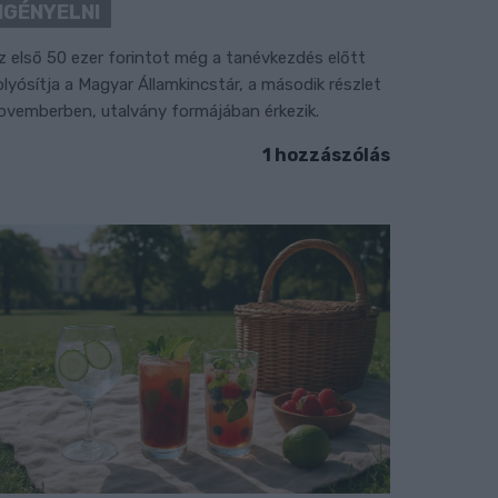
IGÉNYELNI
z első 50 ezer forintot még a tanévkezdés előtt
olyósítja a Magyar Államkincstár, a második részlet
ovemberben, utalvány formájában érkezik.
1 hozzászólás