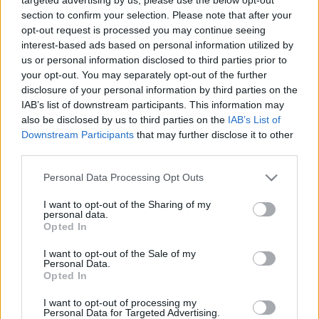
A Szombathelyi Belvárosért Egyesület már harmadik
section to confirm your selection. Please note that after your
alkalommal takarította ki a Gyöngyösparti sétányt.
opt-out request is processed you may continue seeing
KÖZÖSSÉGI SZEMÉTSZEDÉSRE HÍVJA A
interest-based ads based on personal information utilized by
VÁROSRÉSZ LAKÓIT A DERKOVITS
us or personal information disclosed to third parties prior to
VÁROSRÉSZÉRT EGYESÜLET
your opt-out. You may separately opt-out of the further
disclosure of your personal information by third parties on the
2022. augusztus. 17. 17:30
Várnak mindenkit, aki szeretné, hogy lakókörnyezete szebb,
IAB’s list of downstream participants. This information may
tisztább és rendezettebb legyen
also be disclosed by us to third parties on the
IAB’s List of
Downstream Participants
that may further disclose it to other
SZEMÉTSZEDÉST TARTANAK A CIVILEK
third parties.
VASÁRNAP GYŐRBEN
2022. Április. 29. 15:26
Please note that this website/app uses one or more Google
Personal Data Processing Opt Outs
Városrétről indulva a Duna-parton szed szemetet vasárnap a
services and may gather and store information including but
Szedett szemét.
not limited to your visit or usage behaviour. You may click to
I want to opt-out of the Sharing of my
personal data.
grant or deny consent to Google and its third-party tags to
SZEMÉTSZEDÉST SZERVEZNEK A
Opted In
SZOMBATHELYI PARKERDŐBE
use your data for below specified purposes in below Google
consent section.
I want to opt-out of the Sale of my
2022. Április. 21. 07:08
Personal Data.
Várják a jelentkezőket.
Opted In
IDÉN IS SZEMÉTSZEDÉSI KAMPÁNYT INDÍT
I want to opt-out of processing my
GYŐRBEN A SZEDETT SZEMÉT
Personal Data for Targeted Advertising.