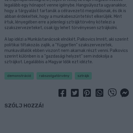
legalább egy hónapot venne igénybe. Hangsúlyozta ugyanakkor,
hogy a tárgyalást tartanák a célravezető megoldásnak, és ők is
abban érdekeltek, hogy a munkabeszüntetést elkerüljék. Mint
írtuk, lényegében erre a jelenlegi sztrájktörvény kötelezi a
szakszervezeteket, csak így lehet törvényesen sztrájkolni.
A lap idézi a Munkástanácsok elnökét, Palkovics Imrét, aki szerint
politikai tiltakozás zajlik, a "független" szakszervezetek,
munkavállalók ebben viszont nem akarnak részt venni. Palkovics
szerint különben is a "gazdasági helyzet" sem indokolja a
sztrájkot. Legalábbis a Magyar Idők ezt idézte.
demonstráció
rabszolgatörvény
sztrájk
SZÓLJ HOZZÁ!