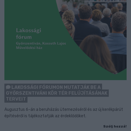
LAKOSSÁGI FÓRUMON MUTATJÁK BE A
GYŐRSZENTIVÁNI KÖR TÉR FELÚJÍTÁSÁNAK
TERVEIT
Augusztus 6-án a beruházás ütemezéséről és az új kerékpárút
építéséről is tájékoztatják az érdeklődőket.
Szólj hozzá!