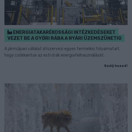
ENERGIATAKARÉKOSSÁGI INTÉZKEDÉSEKET
VEZET BE A GYŐRI RÁBA A NYÁRI ÜZEMSZÜNETIG
A járműipari vállalat átszervezi egyes termelési folyamatait,
hogy csökkentse az esti órák energiafelhasználását.
Szólj hozzá!