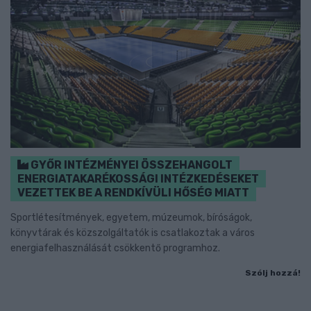
GYŐR INTÉZMÉNYEI ÖSSZEHANGOLT
ENERGIATAKARÉKOSSÁGI INTÉZKEDÉSEKET
VEZETTEK BE A RENDKÍVÜLI HŐSÉG MIATT
Sportlétesítmények, egyetem, múzeumok, bíróságok,
könyvtárak és közszolgáltatók is csatlakoztak a város
energiafelhasználását csökkentő programhoz.
Szólj hozzá!