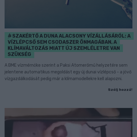
SZAKÉRTŐ A DUNA ALACSONY VÍZÁLLÁSÁRÓL: A
VÍZLÉPCSŐ SEM CSODASZER ÖNMAGÁBAN, A
KLÍMAVÁLTOZÁS MIATT ÚJ SZEMLÉLETRE VAN
SZÜKSÉG
A BME vízmérnöke szerint a Paksi Atomerőmű helyzetére sem
jelentene automatikus megoldást egy új dunai vízlépcső - a jövő
vízgazdálkodását pedig már a klímamodellekre kell alapozni.
Szólj hozzá!