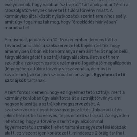
esélye annak, hogy valóban "sztrájkot" tartanak január 19-én a
rabszolgatörvénynek nevezett túlóratörvény miatt. A
kormánylap által közölt nyilatkozatok szerint erre nincs esély,
amit úgy fogalmaztak meg, hogy "érdeklődés hiányában"
maradhat el.
Mint ismert, január 5-én 10-15 ezer ember demonstrált a
fővárosban is, ahol a szakszervezetek bejelentették, hogy
amennyiben Orbán Viktor kormánya nem állít fel öt napon belül
tárgyalódelegációt a sztrájktárgyalásokra, illetve ott nem
születik a szakszervezetek számára elfogadható megállapodás
(lényegében a túlóratörvény visszavonása, de mást is
követelnek), akkor jövő szombaton országos
figyelmeztető
sztrájkot
tartanak.
Azért fontos kiemelni, hogy ez figyelmeztető sztrájk, mert a
kormány korábban úgy alakította át a sztrájktörvényt, ami
nagyon lelassítja a sztrájkok megszervezését. A
szakszervezetek csak hosszas egyeztetési folyamat után
jelenthetnek be törvényes, teljes értékű sztrájkot. Az egyetlen
lehetőség, hogy a törvény szerint egy alkalommal
figyelmeztető sztrájkot lehet tartani az egyeztetési időszak
alatt, ez viszont igen korlátozott, mindössze 2 óráig tarthat,