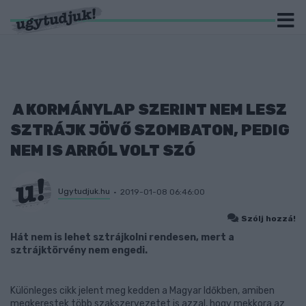
A KORMÁNYLAP SZERINT NEM LESZ
SZTRÁJK JÖVŐ SZOMBATON, PEDIG
NEM IS ARRÓL VOLT SZÓ
Ugytudjuk.hu
2019-01-08 06:46:00
Szólj hozzá!
Hát nem is lehet sztrájkolni rendesen, mert a
sztrájktörvény nem engedi.
Különleges cikk jelent meg kedden a Magyar Időkben, amiben
megkerestek több szakszervezetet is azzal, hogy mekkora az