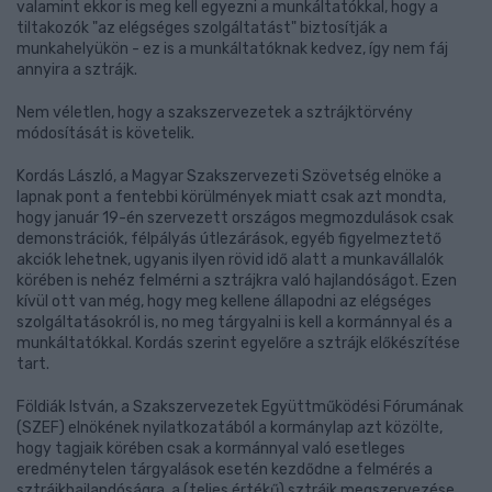
valamint ekkor is meg kell egyezni a munkáltatókkal, hogy a
tiltakozók "az elégséges szolgáltatást" biztosítják a
munkahelyükön - ez is a munkáltatóknak kedvez, így nem fáj
annyira a sztrájk.
Nem véletlen, hogy a szakszervezetek a sztrájktörvény
módosítását is követelik.
Kordás László, a Magyar Szakszervezeti Szövetség elnöke a
lapnak pont a fentebbi körülmények miatt csak azt mondta,
hogy január 19-én szervezett országos megmozdulások csak
demonstrációk, félpályás útlezárások, egyéb figyelmeztető
akciók lehetnek, ugyanis ilyen rövid idő alatt a munkavállalók
körében is nehéz felmérni a sztrájkra való hajlandóságot. Ezen
kívül ott van még, hogy meg kellene állapodni az elégséges
szolgáltatásokról is, no meg tárgyalni is kell a kormánnyal és a
munkáltatókkal. Kordás szerint egyelőre a sztrájk előkészítése
tart.
Földiák István, a Szakszervezetek Együttműködési Fórumának
(SZEF) elnökének nyilatkozatából a kormánylap azt közölte,
hogy tagjaik körében csak a kormánnyal való esetleges
eredménytelen tárgyalások esetén kezdődne a felmérés a
sztrájkhajlandóságra, a (teljes értékű) sztrájk megszervezése