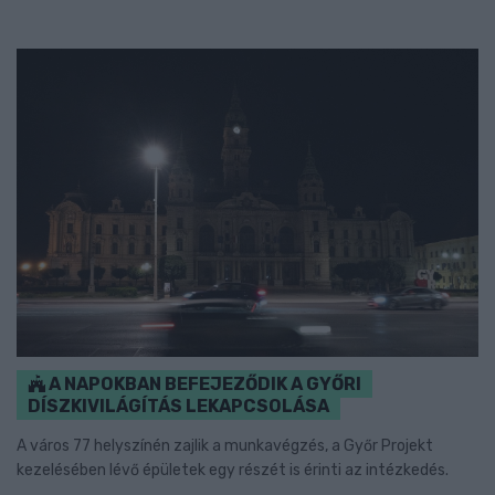
A NAPOKBAN BEFEJEZŐDIK A GYŐRI
DÍSZKIVILÁGÍTÁS LEKAPCSOLÁSA
A város 77 helyszínén zajlik a munkavégzés, a Győr Projekt
kezelésében lévő épületek egy részét is érinti az intézkedés.