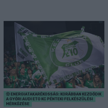
ENERGIATAKARÉKOSSÁG: KORÁBBAN KEZDŐDIK
A GYŐRI AUDI ETO KC PÉNTEKI FELKÉSZÜLÉSI
MÉRKŐZÉSE