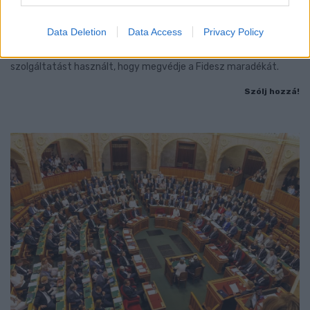
- LETILTOTTA A GOOGLE A VÉDVONAL LEVELEZŐ
FIÓKJÁT
Data Deletion
Data Access
Privacy Policy
Nem vicc! A Fidesz maradéka tényleg egy ingyenes e-mail
szolgáltatást használt, hogy megvédje a Fidesz maradékát.
Szólj hozzá!