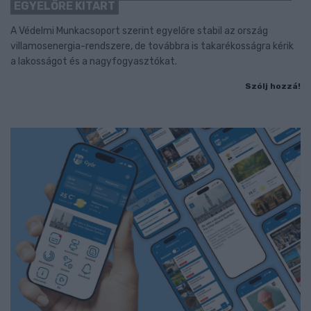
EGYELŐRE KITART
A Védelmi Munkacsoport szerint egyelőre stabil az ország
villamosenergia-rendszere, de továbbra is takarékosságra kérik
a lakosságot és a nagyfogyasztókat.
Szólj hozzá!