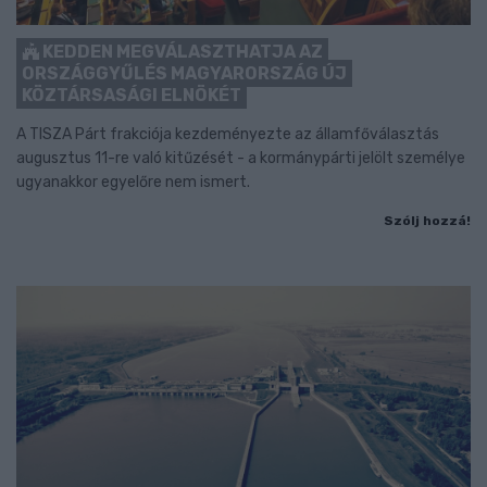
KEDDEN MEGVÁLASZTHATJA AZ
ORSZÁGGYŰLÉS MAGYARORSZÁG ÚJ
KÖZTÁRSASÁGI ELNÖKÉT
A TISZA Párt frakciója kezdeményezte az államfőválasztás
augusztus 11-re való kitűzését - a kormánypárti jelölt személye
ugyanakkor egyelőre nem ismert.
Szólj hozzá!