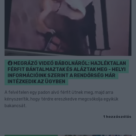
MEGRÁZÓ VIDEÓ BÁBOLNÁRÓL: HAJLÉKTALAN
FÉRFIT BÁNTALMAZTAK ÉS ALÁZTAK MEG - HELYI
INFORMÁCIÓINK SZERINT A RENDŐRSÉG MÁR
INTÉZKEDIK AZ ÜGYBEN
A felvételen egy padon alvó férfit ütnek meg, majd arra
kényszerítik, hogy térdre ereszkedve megcsókolja egyikük
bakancsát.
1 hozzászólás