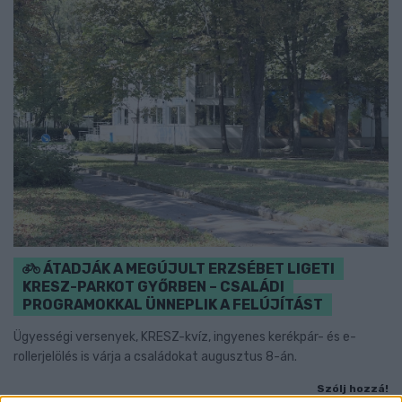
ÁTADJÁK A MEGÚJULT ERZSÉBET LIGETI
KRESZ-PARKOT GYŐRBEN – CSALÁDI
PROGRAMOKKAL ÜNNEPLIK A FELÚJÍTÁST
Ügyességi versenyek, KRESZ-kvíz, ingyenes kerékpár- és e-
rollerjelölés is várja a családokat augusztus 8-án.
Szólj hozzá!