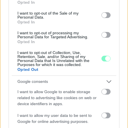
Opted In
use your data for below specified purposes in below Google
consent section.
I want to opt-out of the Sale of my
Personal Data.
Opted In
I want to opt-out of processing my
Personal Data for Targeted Advertising.
Opted In
I want to opt-out of Collection, Use,
Retention, Sale, and/or Sharing of my
Personal Data that Is Unrelated with the
Purposes for which it was collected.
Opted Out
Google consents
I want to allow Google to enable storage
related to advertising like cookies on web or
A RÓMAIAKTÓL AZ AGYAGKATONÁKIG –
device identifiers in apps.
TÁRLATVEZETÉSEK, WORKSHOP ÉS
KÖZÖNSÉGTALÁLKOZÓ VÁRJA A LÁTOGATÓKAT A
I want to allow my user data to be sent to
GYŐRI RÓMER MÚZEUMBAN
Google for online advertising purposes.