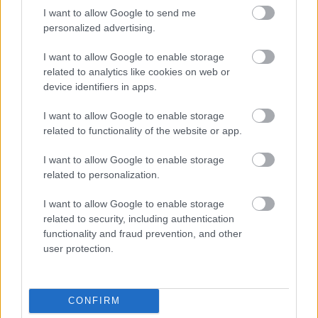
Ingyenes programokkal és különleges kiállításokkal készülnek a
I want to allow Google to send me
hét második felére, a hőségriadó idején ráadásul a Várkazamata
personalized advertising.
– Kőtár is díjmentesen látogatható.
I want to allow Google to enable storage
Szólj hozzá!
related to analytics like cookies on web or
device identifiers in apps.
I want to allow Google to enable storage
related to functionality of the website or app.
I want to allow Google to enable storage
related to personalization.
I want to allow Google to enable storage
related to security, including authentication
functionality and fraud prevention, and other
user protection.
CONFIRM
CZUNYINÉ HARCA A GMAIL ÉS AZ ÖNKÉNY ELLEN