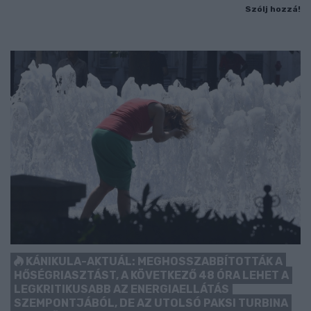
Szólj hozzá!
KÁNIKULA-AKTUÁL: MEGHOSSZABBÍTOTTÁK A
HŐSÉGRIASZTÁST, A KÖVETKEZŐ 48 ÓRA LEHET A
LEGKRITIKUSABB AZ ENERGIAELLÁTÁS
SZEMPONTJÁBÓL, DE AZ UTOLSÓ PAKSI TURBINA