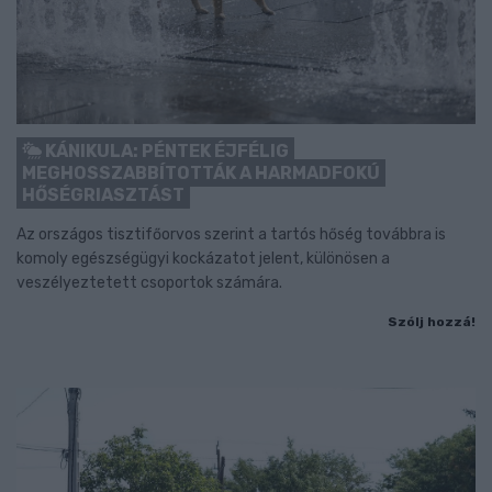
KÁNIKULA: PÉNTEK ÉJFÉLIG
MEGHOSSZABBÍTOTTÁK A HARMADFOKÚ
HŐSÉGRIASZTÁST
Az országos tisztifőorvos szerint a tartós hőség továbbra is
komoly egészségügyi kockázatot jelent, különösen a
veszélyeztetett csoportok számára.
Szólj hozzá!