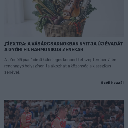
EXTRA: A VÁSÁRCSARNOKBAN NYITJA ÚJ ÉVADÁT
A GYŐRI FILHARMONIKUS ZENEKAR
A „Zenélő piac” című különleges koncerttel szeptember 7-én
rendhagyó helyszínen találkozhat a közönség a klasszikus
zenével.
Szólj hozzá!