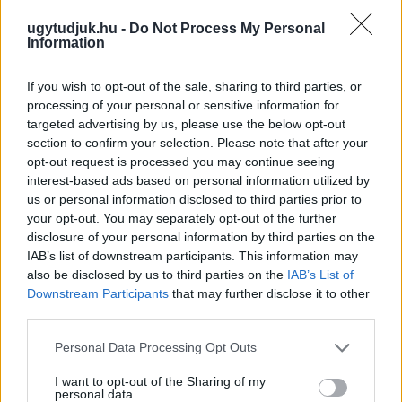
ugytudjuk.hu -
Do Not Process My Personal
Information
If you wish to opt-out of the sale, sharing to third parties, or
processing of your personal or sensitive information for
targeted advertising by us, please use the below opt-out
section to confirm your selection. Please note that after your
opt-out request is processed you may continue seeing
interest-based ads based on personal information utilized by
us or personal information disclosed to third parties prior to
your opt-out. You may separately opt-out of the further
disclosure of your personal information by third parties on the
IAB’s list of downstream participants. This information may
also be disclosed by us to third parties on the
IAB’s List of
Downstream Participants
that may further disclose it to other
NŐVERŐ SZOMBATHELYI FÉRFI ELLEN EMELT
third parties.
VÁDAT AZ ÜGYÉSZSÉG
Please note that this website/app uses one or more Google
Personal Data Processing Opt Outs
services and may gather and store information including but
A férfi a nyílt utcán kezdte verni áldozatát.
not limited to your visit or usage behaviour. You may click to
I want to opt-out of the Sharing of my
personal data.
Szólj hozzá!
grant or deny consent to Google and its third-party tags to