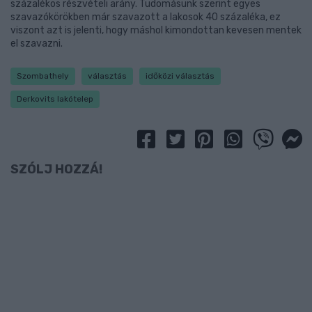
százalékos részvételi arány. Tudomásunk szerint egyes
szavazókörökben már szavazott a lakosok 40 százaléka, ez
viszont azt is jelenti, hogy máshol kimondottan kevesen mentek
el szavazni.
Szombathely
választás
időközi választás
Derkovits lakótelep
SZÓLJ HOZZÁ!