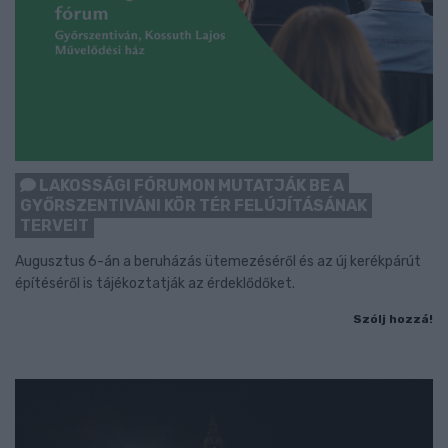
LAKOSSÁGI FÓRUMON MUTATJÁK BE A
GYŐRSZENTIVÁNI KÖR TÉR FELÚJÍTÁSÁNAK
TERVEIT
Augusztus 6-án a beruházás ütemezéséről és az új kerékpárút
építéséről is tájékoztatják az érdeklődőket.
Szólj hozzá!