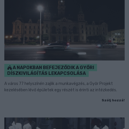
A NAPOKBAN BEFEJEZŐDIK A GYŐRI
DÍSZKIVILÁGÍTÁS LEKAPCSOLÁSA
A város 77 helyszínén zajlik a munkavégzés, a Győr Projekt
kezelésében lévő épületek egy részét is érinti az intézkedés.
Szólj hozzá!