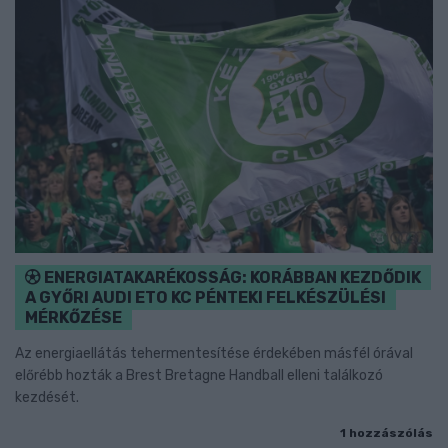
ENERGIATAKARÉKOSSÁG: KORÁBBAN KEZDŐDIK
A GYŐRI AUDI ETO KC PÉNTEKI FELKÉSZÜLÉSI
MÉRKŐZÉSE
Az energiaellátás tehermentesítése érdekében másfél órával
előrébb hozták a Brest Bretagne Handball elleni találkozó
kezdését.
1 hozzászólás