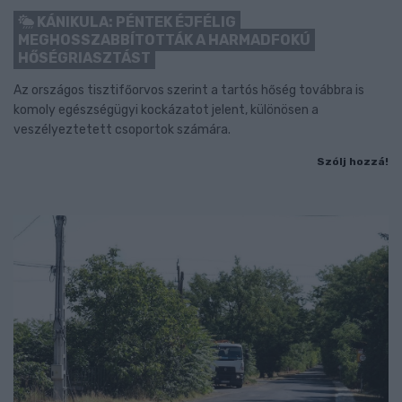
KÁNIKULA: PÉNTEK ÉJFÉLIG
MEGHOSSZABBÍTOTTÁK A HARMADFOKÚ
HŐSÉGRIASZTÁST
Az országos tisztifőorvos szerint a tartós hőség továbbra is
komoly egészségügyi kockázatot jelent, különösen a
veszélyeztetett csoportok számára.
Szólj hozzá!