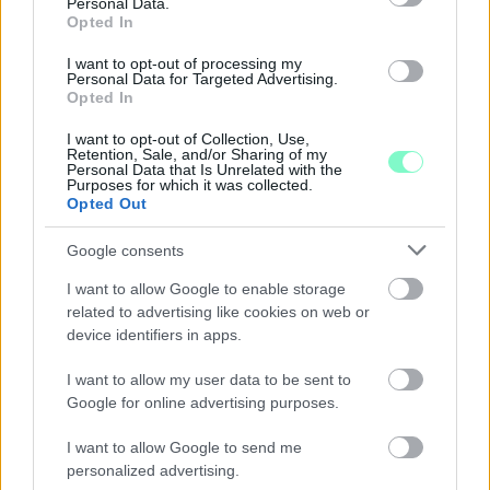
Personal Data.
Opted In
I want to opt-out of processing my
Personal Data for Targeted Advertising.
Opted In
I want to opt-out of Collection, Use,
Retention, Sale, and/or Sharing of my
Personal Data that Is Unrelated with the
Purposes for which it was collected.
Opted Out
Google consents
I want to allow Google to enable storage
related to advertising like cookies on web or
device identifiers in apps.
CZUNYINÉ HARCA A GMAIL ÉS AZ ÖNKÉNY ELLEN
I want to allow my user data to be sent to
- LETILTOTTA A GOOGLE A VÉDVONAL LEVELEZŐ
Google for online advertising purposes.
FIÓKJÁT
Nem vicc! A Fidesz maradéka tényleg egy ingyenes e-mail
I want to allow Google to send me
personalized advertising.
szolgáltatást használt, hogy megvédje a Fidesz maradékát.