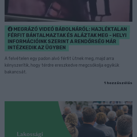
MEGRÁZÓ VIDEÓ BÁBOLNÁRÓL: HAJLÉKTALAN
FÉRFIT BÁNTALMAZTAK ÉS ALÁZTAK MEG - HELYI
INFORMÁCIÓINK SZERINT A RENDŐRSÉG MÁR
INTÉZKEDIK AZ ÜGYBEN
A felvételen egy padon alvó férfit ütnek meg, majd arra
kényszerítik, hogy térdre ereszkedve megcsókolja egyikük
bakancsát.
1 hozzászólás