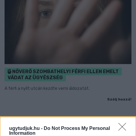
NŐVERŐ SZOMBATHELYI FÉRFI ELLEN EMELT
VÁDAT AZ ÜGYÉSZSÉG
A férfi a nyílt utcán kezdte verni áldozatát.
Szólj hozzá!
ugytudjuk.hu -
Do Not Process My Personal
Information