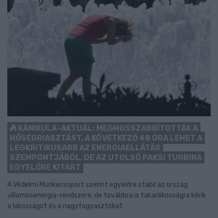
KÁNIKULA-AKTUÁL: MEGHOSSZABBÍTOTTÁK A
HŐSÉGRIASZTÁST, A KÖVETKEZŐ 48 ÓRA LEHET A
LEGKRITIKUSABB AZ ENERGIAELLÁTÁS
SZEMPONTJÁBÓL, DE AZ UTOLSÓ PAKSI TURBINA
EGYELŐRE KITART
A Védelmi Munkacsoport szerint egyelőre stabil az ország
villamosenergia-rendszere, de továbbra is takarékosságra kérik
a lakosságot és a nagyfogyasztókat.