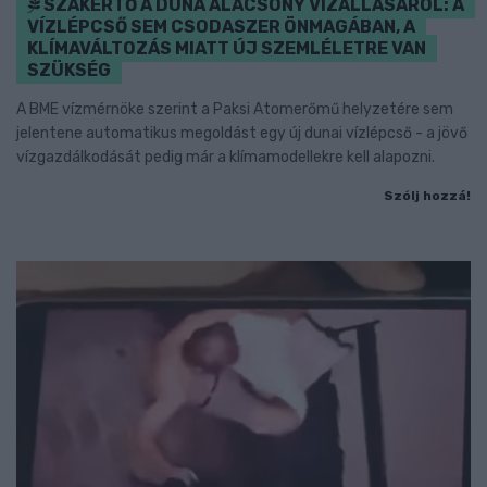
SZAKÉRTŐ A DUNA ALACSONY VÍZÁLLÁSÁRÓL: A
VÍZLÉPCSŐ SEM CSODASZER ÖNMAGÁBAN, A
KLÍMAVÁLTOZÁS MIATT ÚJ SZEMLÉLETRE VAN
SZÜKSÉG
A BME vízmérnöke szerint a Paksi Atomerőmű helyzetére sem
jelentene automatikus megoldást egy új dunai vízlépcső - a jövő
vízgazdálkodását pedig már a klímamodellekre kell alapozni.
Szólj hozzá!