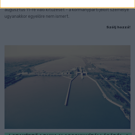
A TISZA Párt frakciója kezdeményezte az államfőválasztás
augusztus 11-re való kitűzését - a kormánypárti jelölt személye
ugyanakkor egyelőre nem ismert.
Szólj hozzá!