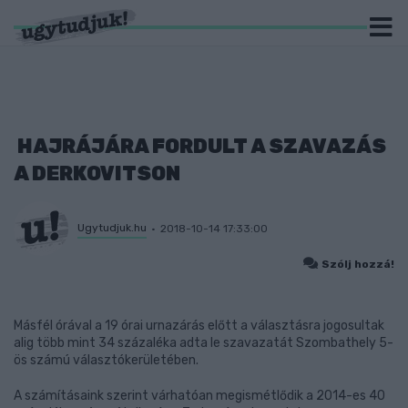
HAJRÁJÁRA FORDULT A SZAVAZÁS
A DERKOVITSON
Ugytudjuk.hu
2018-10-14 17:33:00
Szólj hozzá!
Másfél órával a 19 órai urnazárás előtt a választásra jogosultak
alig több mint 34 százaléka adta le szavazatát Szombathely 5-
ös számú választókerületében.
A számításaink szerint várhatóan megismétlődik a 2014-es 40