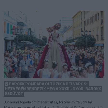
BAROKK POMPÁBA ÖLTÖZIK A BELVÁROS:
HÉTVÉGÉN RENDEZIK MEG A XXXIII. GYŐRI BAROKK
ESKÜVŐT
Jubileumi fogadalom megerősítés, történelmi felvonulás,
tűzshow és vezetett séták is várják az érdeklődőket augusztus