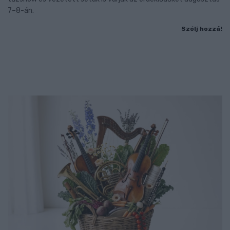
7–8-án.
Szólj hozzá!