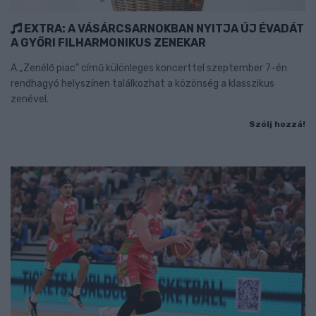
EXTRA: A VÁSÁRCSARNOKBAN NYITJA ÚJ ÉVADÁT
A GYŐRI FILHARMONIKUS ZENEKAR
A „Zenélő piac” című különleges koncerttel szeptember 7-én
rendhagyó helyszínen találkozhat a közönség a klasszikus
zenével.
Szólj hozzá!