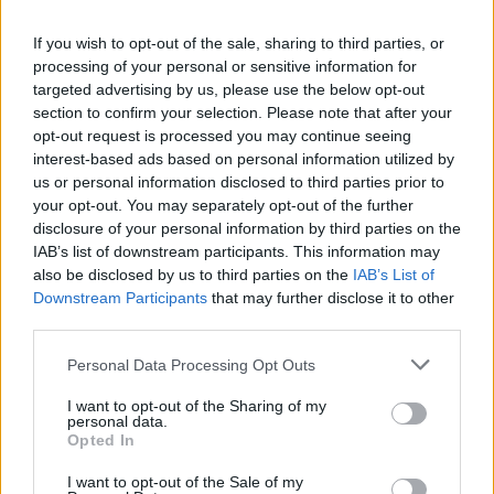
If you wish to opt-out of the sale, sharing to third parties, or
processing of your personal or sensitive information for
targeted advertising by us, please use the below opt-out
section to confirm your selection. Please note that after your
opt-out request is processed you may continue seeing
interest-based ads based on personal information utilized by
us or personal information disclosed to third parties prior to
your opt-out. You may separately opt-out of the further
disclosure of your personal information by third parties on the
IAB’s list of downstream participants. This information may
A RÓMAIAKTÓL AZ AGYAGKATONÁKIG –
also be disclosed by us to third parties on the
IAB’s List of
TÁRLATVEZETÉSEK, WORKSHOP ÉS
Downstream Participants
that may further disclose it to other
KÖZÖNSÉGTALÁLKOZÓ VÁRJA A LÁTOGATÓKAT A
third parties.
GYŐRI RÓMER MÚZEUMBAN
Please note that this website/app uses one or more Google
Personal Data Processing Opt Outs
Ingyenes programokkal és különleges kiállításokkal készülnek a
services and may gather and store information including but
hét második felére, a hőségriadó idején ráadásul a Várkazamata
not limited to your visit or usage behaviour. You may click to
I want to opt-out of the Sharing of my
– Kőtár is díjmentesen látogatható.
personal data.
grant or deny consent to Google and its third-party tags to
Opted In
use your data for below specified purposes in below Google
Szólj hozzá!
consent section.
I want to opt-out of the Sale of my