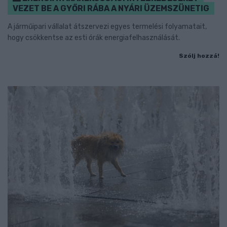
VEZET BE A GYŐRI RÁBA A NYÁRI ÜZEMSZÜNETIG
A járműipari vállalat átszervezi egyes termelési folyamatait,
hogy csökkentse az esti órák energiafelhasználását.
Szólj hozzá!