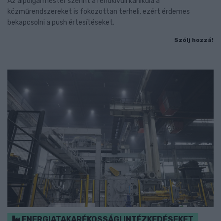
Az alpolgármester szerint a rendkívüli kánikula a
közműrendszereket is fokozottan terheli, ezért érdemes
bekapcsolni a push értesítéseket.
Szólj hozzá!
ENERGIATAKARÉKOSSÁGI INTÉZKEDÉSEKET